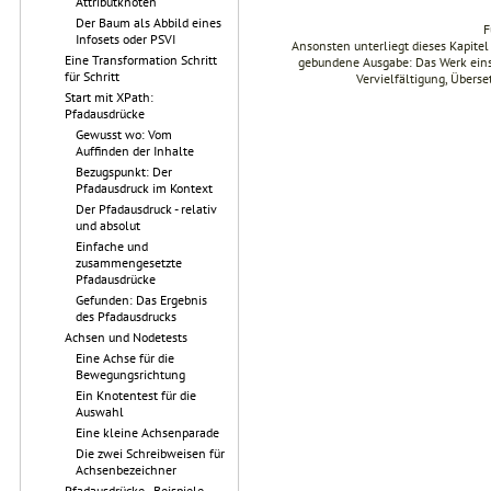
Attributknoten
Der Baum als Abbild eines
F
Infosets oder PSVI
Ansonsten unterliegt dieses Kapit
Eine Transformation Schritt
gebundene Ausgabe: Das Werk einsch
für Schritt
Vervielfältigung, Übers
Start mit XPath:
Pfadausdrücke
Gewusst wo: Vom
Auffinden der Inhalte
Bezugspunkt: Der
Pfadausdruck im Kontext
Der Pfadausdruck - relativ
und absolut
Einfache und
zusammengesetzte
Pfadausdrücke
Gefunden: Das Ergebnis
des Pfadausdrucks
Achsen und Nodetests
Eine Achse für die
Bewegungsrichtung
Ein Knotentest für die
Auswahl
Eine kleine Achsenparade
Die zwei Schreibweisen für
Achsenbezeichner
Pfadausdrücke - Beispiele