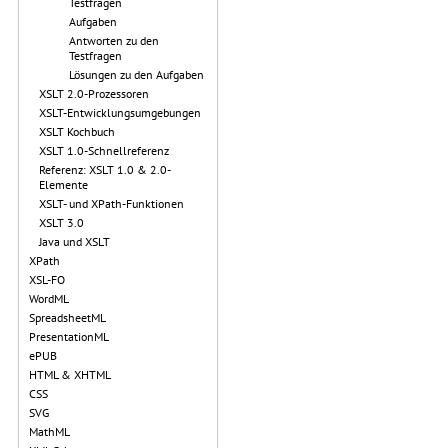
Testfragen
Aufgaben
Antworten zu den
Testfragen
Lösungen zu den Aufgaben
XSLT 2.0-Prozessoren
XSLT-Entwicklungsumgebungen
XSLT Kochbuch
XSLT 1.0-Schnellreferenz
Referenz: XSLT 1.0 & 2.0-
Elemente
XSLT- und XPath-Funktionen
XSLT 3.0
Java und XSLT
XPath
XSL-FO
WordML
SpreadsheetML
PresentationML
ePUB
HTML & XHTML
CSS
SVG
MathML