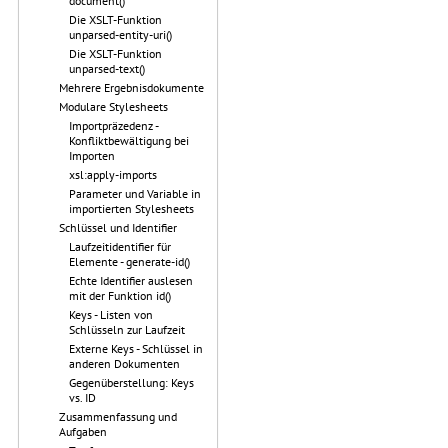
document()
Die XSLT-Funktion
unparsed-entity-uri()
Die XSLT-Funktion
unparsed-text()
Mehrere Ergebnisdokumente
Modulare Stylesheets
Importpräzedenz -
Konfliktbewältigung bei
Importen
xsl:apply-imports
Parameter und Variable in
importierten Stylesheets
Schlüssel und Identifier
Laufzeitidentifier für
Elemente - generate-id()
Echte Identifier auslesen
mit der Funktion id()
Keys - Listen von
Schlüsseln zur Laufzeit
Externe Keys - Schlüssel in
anderen Dokumenten
Gegenüberstellung: Keys
vs. ID
Zusammenfassung und
Aufgaben