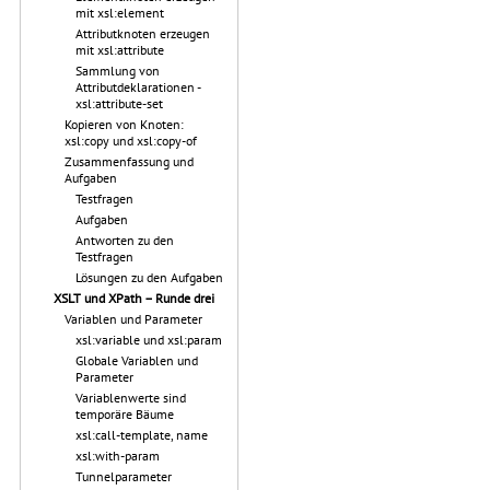
mit xsl:element
Attributknoten erzeugen
mit xsl:attribute
Sammlung von
Attributdeklarationen -
xsl:attribute-set
Kopieren von Knoten:
xsl:copy und xsl:copy-of
Zusammenfassung und
Aufgaben
Testfragen
Aufgaben
Antworten zu den
Testfragen
Lösungen zu den Aufgaben
XSLT und XPath – Runde drei
Variablen und Parameter
xsl:variable und xsl:param
Globale Variablen und
Parameter
Variablenwerte sind
temporäre Bäume
xsl:call-template, name
xsl:with-param
Tunnelparameter