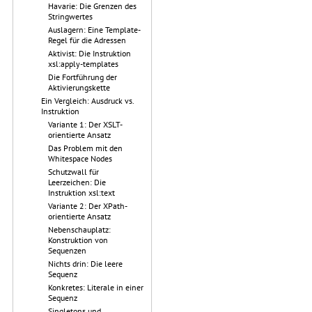
Havarie: Die Grenzen des
Stringwertes
Auslagern: Eine Template-
Regel für die Adressen
Aktivist: Die Instruktion
xsl:apply-templates
Die Fortführung der
Aktivierungskette
Ein Vergleich: Ausdruck vs.
Instruktion
Variante 1: Der XSLT-
orientierte Ansatz
Das Problem mit den
Whitespace Nodes
Schutzwall für
Leerzeichen: Die
Instruktion xsl:text
Variante 2: Der XPath-
orientierte Ansatz
Nebenschauplatz:
Konstruktion von
Sequenzen
Nichts drin: Die leere
Sequenz
Konkretes: Literale in einer
Sequenz
Singletons und