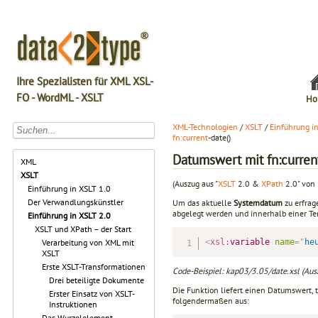
Ihre Spezialisten für XML XSL-
FO - WordML - XSLT
Ho
XML-Technologien
/
XSLT
/
Einführung i
fn:
current
-date()
Datumswert mit fn:current
XML
XSLT
(Auszug aus "
XSLT
2.0 &
XPath
2.0" von 
Einführung in XSLT 1.0
Der Verwandlungskünstler
Um das aktuelle
Systemdatum
zu erfrag
abgelegt werden und innerhalb einer Te
Einführung in XSLT 2.0
XSLT und XPath – der Start
<
xsl:
variable
name
=
"
he
Verarbeitung von XML mit
XSLT
Erste XSLT-Transformationen
Code-Beispiel: kap03/3.05/date.xsl (Aus
Drei beteiligte Dokumente
Die Funktion liefert einen Datumswert, t
Erster Einsatz von XSLT-
folgendermaßen aus:
Instruktionen
Das Wurzelelement