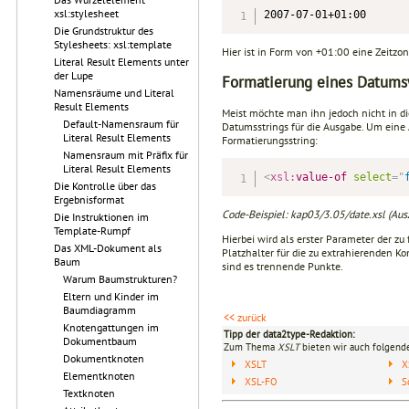
xsl:stylesheet
2007-07-01+01:00
Die Grundstruktur des
Stylesheets: xsl:template
Hier ist in Form von +01:00 eine Zeitz
Literal Result Elements unter
der Lupe
Formatierung eines Datums
Namensräume und Literal
Result Elements
Meist möchte man ihn jedoch nicht in d
Default-Namensraum für
Datumsstrings für die Ausgabe. Um eine
Literal Result Elements
Formatierungsstring:
Namensraum mit Präfix für
Literal Result Elements
<
xsl:
value-of
select
=
"
Die Kontrolle über das
Ergebnisformat
Code-Beispiel: kap03/3.05/date.xsl (Aus
Die Instruktionen im
Template-Rumpf
Hierbei wird als erster Parameter der z
Das XML-Dokument als
Platzhalter für die zu extrahierenden K
Baum
sind es trennende Punkte.
Warum Baumstrukturen?
Eltern und Kinder im
Baumdiagramm
<< zurück
Knotengattungen im
Tipp der data2type-Redaktion:
Dokumentbaum
Zum Thema
XSLT
bieten wir auch folgende
Dokumentknoten
XSLT
X
Elementknoten
XSL-FO
S
Textknoten