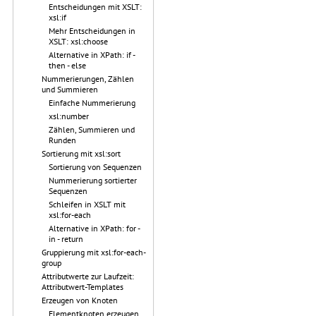
Entscheidungen mit XSLT:
xsl:if
Mehr Entscheidungen in
XSLT: xsl:choose
Alternative in XPath: if -
then - else
Nummerierungen, Zählen
und Summieren
Einfache Nummerierung
xsl:number
Zählen, Summieren und
Runden
Sortierung mit xsl:sort
Sortierung von Sequenzen
Nummerierung sortierter
Sequenzen
Schleifen in XSLT mit
xsl:for-each
Alternative in XPath: for -
in - return
Gruppierung mit xsl:for-each-
group
Attributwerte zur Laufzeit:
Attributwert-Templates
Erzeugen von Knoten
Elementknoten erzeugen