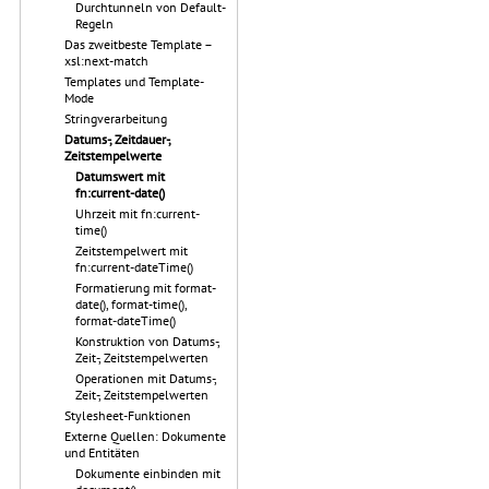
Durchtunneln von Default-
Regeln
Das zweitbeste Template –
xsl:next-match
Templates und Template-
Mode
Stringverarbeitung
Datums-, Zeitdauer-,
Zeitstempelwerte
Datumswert mit
fn:current-date()
Uhrzeit mit fn:current-
time()
Zeitstempelwert mit
fn:current-dateTime()
Formatierung mit format-
date(), format-time(),
format-dateTime()
Konstruktion von Datums-,
Zeit-, Zeitstempelwerten
Operationen mit Datums-,
Zeit-, Zeitstempelwerten
Stylesheet-Funktionen
Externe Quellen: Dokumente
und Entitäten
Dokumente einbinden mit