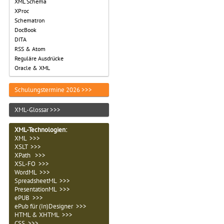
XML Schema
XProc
Schematron
DocBook
DITA
RSS & Atom
Reguläre Ausdrücke
Oracle & XML
Schulungstermine 2026 >>>
XML-Glossar >>>
XML-Technologien
:
XML >>>
XSLT >>>
XPath >>>
XSL-FO >>>
WordML >>>
SpreadsheetML >>>
PresentationML >>>
ePUB >>>
ePub für (In)Designer >>>
HTML & XHTML >>>
CSS >>>