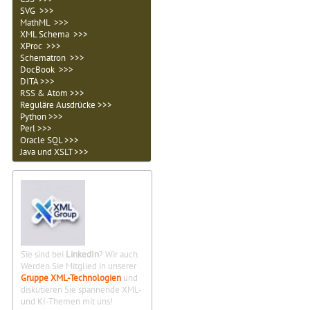
SVG >>>
MathML >>>
XML Schema >>>
XProc >>>
Schematron >>>
DocBook >>>
DITA >>>
RSS & Atom >>>
Reguläre Ausdrücke >>>
Python >>>
Perl >>>
Oracle SQL >>>
Java und XSLT >>>
Sie sind bei
LinkedIn
? Wir auch.
Werden Sie Mitglied in unserer
Gruppe XML-Technologien
und
diskutieren Sie spannende XML-
und KI-Themen mit uns!