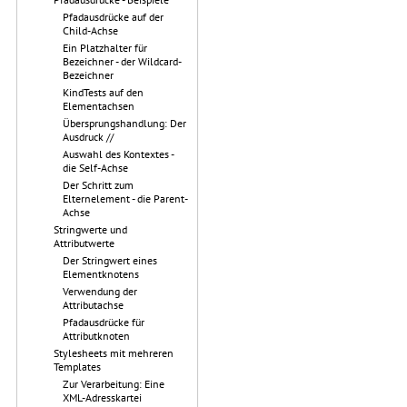
Pfadausdrücke auf der
Child-Achse
Ein Platzhalter für
Bezeichner - der Wildcard-
Bezeichner
KindTests auf den
Elementachsen
Übersprungshandlung: Der
Ausdruck //
Auswahl des Kontextes -
die Self-Achse
Der Schritt zum
Elternelement - die Parent-
Achse
Stringwerte und
Attributwerte
Der Stringwert eines
Elementknotens
Verwendung der
Attributachse
Pfadausdrücke für
Attributknoten
Stylesheets mit mehreren
Templates
Zur Verarbeitung: Eine
XML-Adresskartei