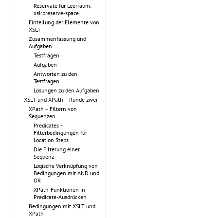
Reservate für Leerraum:
xsl:preserve-space
Einteilung der Elemente von
XSLT
Zusammenfassung und
Aufgaben
Testfragen
Aufgaben
Antworten zu den
Testfragen
Lösungen zu den Aufgaben
XSLT und XPath – Runde zwei
XPath – Filtern von
Sequenzen
Predicates –
Filterbedingungen für
Location Steps
Die Filterung einer
Sequenz
Logische Verknüpfung von
Bedingungen mit AND und
OR
XPath-Funktionen in
Predicate-Ausdrücken
Bedingungen mit XSLT und
XPath