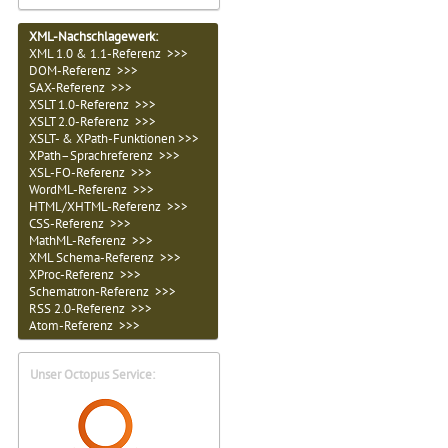
XML-Nachschlagewerk:
XML 1.0 & 1.1-Referenz >>>
DOM-Referenz >>>
SAX-Referenz >>>
XSLT 1.0-Referenz >>>
XSLT 2.0-Referenz >>>
XSLT- & XPath-Funktionen >>>
XPath–Sprachreferenz >>>
XSL-FO-Referenz >>>
WordML-Referenz >>>
HTML/XHTML-Referenz >>>
CSS-Referenz >>>
MathML-Referenz >>>
XML Schema-Referenz >>>
XProc-Referenz >>>
Schematron-Referenz >>>
RSS 2.0-Referenz >>>
Atom-Referenz >>>
Unser Octopus Service: