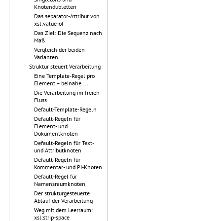
Knotendubletten
Das separator-Attribut von
xsl:value-of
Das Ziel: Die Sequenz nach
Maß
Vergleich der beiden
Varianten
Struktur steuert Verarbeitung
Eine Template-Regel pro
Element – beinahe ...
Die Verarbeitung im freien
Fluss
Default-Template-Regeln
Default-Regeln für
Element- und
Dokumentknoten
Default-Regeln für Text-
und Attributknoten
Default-Regeln für
Kommentar- und PI-Knoten
Default-Regel für
Namensraumknoten
Der strukturgesteuerte
Ablauf der Verarbeitung
Weg mit dem Leerraum:
xsl:strip-space