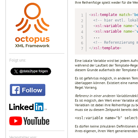
Ihre Reihenfolge spielt weder für die We
<
xsl:
template
match
=
"
b
<!-- hier evtl. loka
<
xsl:
variable
name
=
"
<
xsl:
variable
name
=
"
  ...

<!-- Referenzierung 
</
xsl:
template
>
Folgt uns:
Eine lokale Variable wird bei jedem Aufruf
während der Laufzeit der Template-Regel.
diesem Grunde außerhalb der Template-R
Es ist gefahrlos möglich, in anderen Te
überlappen können. Existiert eine namens
Regel Vorrang.
Referenz
in einer anderen Variablendekl
Es ist möglich, den Wert einer Variable a
Variablen ist dabei ihre Reihenfolge zu b
muss sie zu diesem Zeitpunkt bereits dekl
<xsl:variable name="b" select
Es dürfen keine zirkulären Definitionen 
ihres eigenen, ihren Wert generierenden 
Veranstalter von: