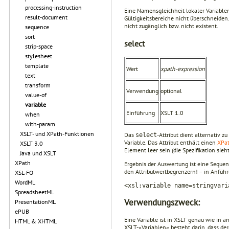
processing-instruction
Eine Namensgleichheit lokaler Variable
result-document
Gültigkeitsbereiche nicht überschneiden.
nicht zugänglich bzw. nicht existent.
sequence
sort
select
strip-space
stylesheet
template
Wert
xpath-expression
text
transform
Verwendung
optional
value-of
variable
Einführung
XSLT 1.0
when
with-param
XSLT- und XPath-Funktionen
Das
-Attribut dient alternativ
select
Variable. Das Attribut enthält einen
XPat
XSLT 3.0
Element leer sein (die Spezifikation sieh
Java und XSLT
XPath
Ergebnis der Auswertung ist eine Sequen
den Attributwertbegrenzern! – in Anführ
XSL-FO
WordML
<xsl:variable name=stringvari
SpreadsheetML
Verwendungszweck:
PresentationML
ePUB
Eine Variable ist in XSLT genau wie in 
HTML & XHTML
XSLT-»Variablen« besteht darin, dass de