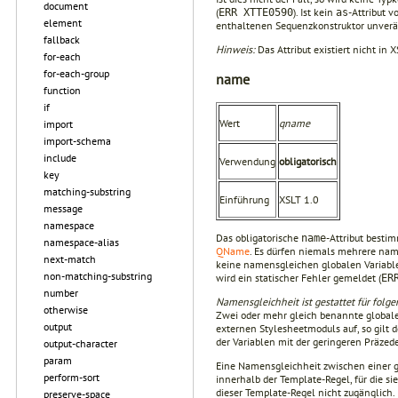
document
(
). Ist kein
-Attribut 
ERR XTTE0590
as
element
enthaltenen Sequenzkonstruktor unver
fallback
Hinweis:
Das Attribut existiert nicht in X
for-each
for-each-group
name
function
if
Wert
qname
import
import-schema
include
Verwendung
obligatorisch
key
matching-substring
Einführung
XSLT 1.0
message
namespace
Das obligatorische
-Attribut besti
name
namespace-alias
QName
. Es dürfen niemals mehrere nam
next-match
keine namensgleichen globalen Variablen
non-matching-substring
wird ein statischer Fehler gemeldet (
ER
number
Namensgleichheit ist gestattet für folge
otherwise
Zwei oder mehr gleich benannte globale
output
externen Stylesheetmoduls auf, so gilt 
der Variablen mit der geringeren Präzede
output-character
param
Eine Namensgleichheit zwischen einer gl
perform-sort
innerhalb der Template-Regel, für die si
dieser Template-Regel nicht zugänglich.
preserve-space