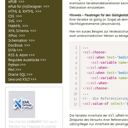
ePUB >>>
eventuelle Variab­lendeklarationen kenne
ePub für (In)Designer >>>
Deklaration einzusetzen.
HTML & XHTML >>>
Hinweis – Faustregel für den Gültigkeitsb
CSS >>>
Eine Variable ist gültig (in Scope) ab d
SVG >>>
Nachfolgerelemente (
descen­dants
).
MathML >>>
XML Schema >>>
Hier ein kurzes Beispiel zur Verdeutlich
XProc >>>
zwei unterschiedlichen Werten zu belege
Schematron >>>
DocBook >>>
DITA >>>
<
xsl:
choose
>
RSS & Atom >>>
<
xsl:
when
test
=
"
bedi
Reguläre Ausdrücke >>>
<
xsl:
variable
name
Python >>>
</
xsl:
when
>
Perl >>>
<
xsl:
when
test
=
"
bedi
Oracle SQL >>>
<
xsl:
variable
name
Java und XSLT >>>
</
xsl:
when
>
</
xsl:
choose
>
<!-- die Referenzierun
<
xsl:
value-of
select
=
"
Die Variable innerhalb der
-I
xsl:when
Zeit­punkt des Versuchs ihrer Referenzier
Sie sind bei
LinkedIn
? Wir auch.
sibling
-Regel nur innerhalb der jeweili
Werden Sie Mitglied in unserer