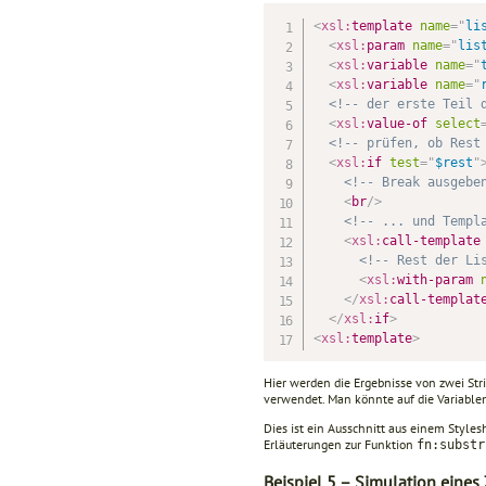
<
xsl:
template
name
=
"
li
<
xsl:
param
name
=
"
lis
<
xsl:
variable
name
=
"
<
xsl:
variable
name
=
"
<!-- der erste Teil 
<
xsl:
value-of
select
<!-- prüfen, ob Rest
<
xsl:
if
test
=
"
$rest
"
<!-- Break ausgebe
<
br
/>
<!-- ... und Templ
<
xsl:
call-template
<!-- Rest der Li
<
xsl:
with-param
</
xsl:
call-templat
</
xsl:
if
>
<
xsl:
template
>
Hier werden die Ergebnisse von zwei St
verwen­det. Man könnte auf die Variabl
Dies ist ein Ausschnitt aus einem Stylesh
Erläute­rungen zur Funktion
fn:substr
Beispiel 5 – Simulation eines 