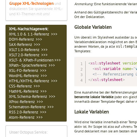
Gruppe XML-Technologien
und
Anmerkung:
Eine funktionierende Variant
diskutieren Sie spannende XML-
Anhand des Gültigkeitsbereichs der Vari
und KI-Themen mit uns!
Ort der Deklaration.
Globale Variablen
XML-Nachschlagewerk:
XML 1.0 & 1.1-Referenz >>>
Um überall im Stylesheet auslesbar zu 
DOM-Referenz >>>
Variablendeklaration möglichst an den Be
SAX-Referenz >>>
anderen Worten, da ja alle
xsl:templ
XSLT 1.0-Referenz >>>
Templates:
XSLT 2.0-Referenz >>>
XSLT- & XPath-Funktionen >>>
<
xsl:
stylesheet
versio
XPath–Sprachreferenz >>>
<
xsl:
variable
name
=
"
XSL-FO-Referenz >>>
<!-- Referenzierung 
WordML-Referenz >>>
</
xsl:
stylesheet
>
HTML/XHTML-Referenz >>>
CSS-Referenz >>>
MathML-Referenz >>>
Eine Ausnahme bei der Referenzierungsm
XML Schema-Referenz >>>
benannte
lokale
Variable
(oder ein gleic
XProc-Referenz >>>
innerhalb dieser Template-Regel daher n
Schematron-Referenz >>>
Lokale Variablen
RSS 2.0-Referenz >>>
Atom-Referenz >>>
Wird eine Variable innerhalb einer Tem
aktiv ist. Ihr Scope ist also auf »ihren
Grund deklariert man sie am besten dire
Unser Octopus Service: