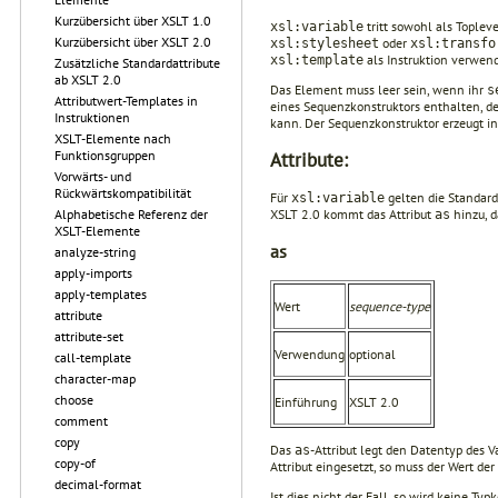
Kurzübersicht über XSLT 1.0
tritt sowohl als Toplev
xsl:variable
Kurzübersicht über XSLT 2.0
oder
xsl:stylesheet
xsl:transfo
als Instruktion verwend
xsl:template
Zusätzliche Standardattribute
ab XSLT 2.0
Das Element muss leer sein, wenn ihr
s
Attributwert-Templates in
eines Sequenzkonstruktors enthalten, d
Instruktionen
kann. Der Sequenzkonstruktor erzeugt in
XSLT-Elemente nach
Funktionsgruppen
Attribute:
Vorwärts- und
Rückwärtskompatibilität
Für
gelten die Standarda
xsl:variable
XSLT 2.0 kommt das Attribut
hinzu, d
Alphabetische Referenz der
as
XSLT-Elemente
as
analyze-string
apply-imports
apply-templates
Wert
sequence-type
attribute
attribute-set
Verwendung
optional
call-template
character-map
choose
Einführung
XSLT 2.0
comment
copy
Das
-Attribut legt den Datentyp des 
as
copy-of
Attribut eingesetzt, so muss der Wert d
decimal-format
Ist dies nicht der Fall, so wird keine T