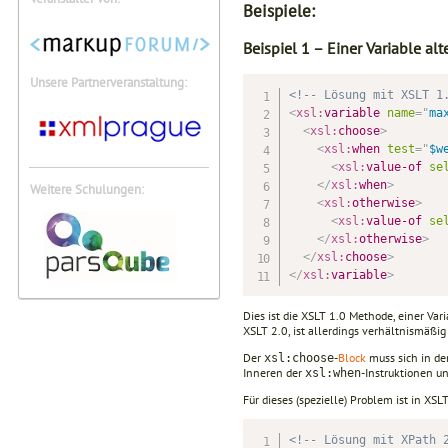
Beispiele:
Beispiel 1 – Einer Variable al
Unsere Partnerveranstaltung:
<!-- Lösung mit XSLT 1
<
xsl:
variable
name
=
"
ma
<
xsl:
choose
>
<
xsl:
when
test
=
"
$w
<
xsl:
value-of
se
</
xsl:
when
>
Weitere Schulungen:
<
xsl:
otherwise
>
<
xsl:
value-of
se
</
xsl:
otherwise
>
</
xsl:
choose
>
</
xsl:
variable
>
Dies ist die XSLT 1.0 Methode, einer Var
XSLT 2.0, ist allerdings verhältnismäßi
Der
-
Block
muss sich in der
xsl:choose
Inneren der
-Instruktionen u
xsl:when
Für dieses (spezielle) Problem ist in XS
<!-- Lösung mit XPath 