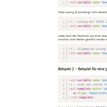
<
xsl:
variable
name
=
"
ma
Diese Lösung ist allerdings nicht abwär
<!-- Lösung mit XPath 
<
xsl:
variable
name
=
"
ma
wobei auch das Maximum aus einer Seq
zwi­schen zwei Werten gewählt werden 
<!-- allgemeine Lösung
<
xsl:
variable
name
=
"
ma
Beispiel 2 – Beispiel für eine 
<
xsl:
variable
name
=
"
au
<!-- eine von vielen T
<
xsl:
template
match
=
"
a
<
p
align
=
"
{$ausricht
</
xsl:
template
>