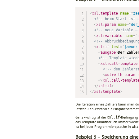
<
xsl:
template
name
=
"
za
<!-- beim Start ist 
<
xsl:
param
name
=
"
der
<!-- neue Variable –
<
xsl:
variable
name
=
"
<!-- Abbruchbedingun
<
xsl:
if
test
=
"
$neuer
<
ausgabe
>
Der Zähle
<!-- Template wied
<
xsl:
call-template
<!-- den Zählers
<
xsl:
with-param
</
xsl:
call-templat
</
xsl:
if
>
</
xsl:
template
>
Die Iteration eines Zählers kann man du
letzten Zähler­stand als Eingabeparamet
Ganz wichtig ist die
-Bedingung 
xsl:if
das Tem­plate unaufhörlich immer wieder
ist bei jeder Programmiersprache in
whi
Beispiel 6 – Speicherung eine