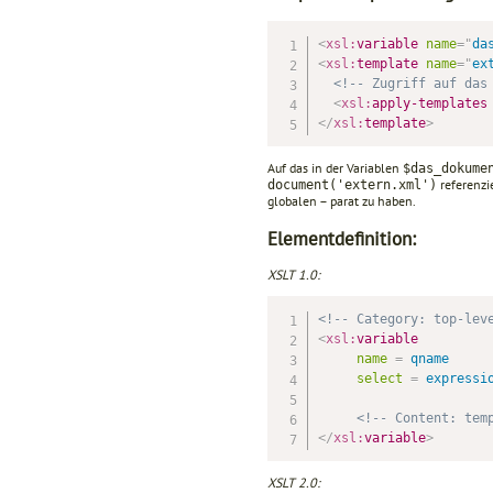
<
xsl:
variable
name
=
"
da
<
xsl:
template
name
=
"
ex
<!-- Zugriff auf das
<
xsl:
apply-templates
</
xsl:
template
>
Auf das in der Variablen
$das_dokume
referenzie
document('extern.xml')
globalen – parat zu haben.
Elementdefinition:
XSLT 1.0:
<!-- Category: top-lev
<
xsl:
variable
name
=
 qname
select
=
 expressi
<!-- Content: tem
</
xsl:
variable
>
XSLT 2.0: