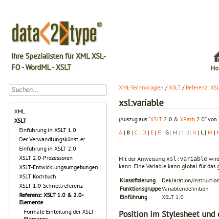
Ihre Spezialisten für XML XSL-
FO - WordML - XSLT
Ho
XML-Technologien
/
XSLT
/
Referenz: XS
xsl:variable
XML
(Auszug aus "
XSLT
2.0 &
XPath
2.0" von 
XSLT
Einführung in XSLT 1.0
A
| B |
C
|
D
|
E
|
F
| G | H |
I
| J |
K
| L |
M
|
Der Verwandlungskünstler
Einführung in XSLT 2.0
XSLT 2.0-Prozessoren
Mit der Anweisung
wird
xsl:variable
kann. Eine Variable kann global für das
XSLT-Entwicklungsumgebungen
XSLT Kochbuch
Klassifizierung
Deklaration/Instruktio
XSLT 1.0-Schnellreferenz
Funktionsgruppe
Variablendefinition
Referenz: XSLT 1.0 & 2.0-
Einführung
XSLT 1.0
Elemente
Formale Einteilung der XSLT-
Position im Stylesheet und 
Elemente