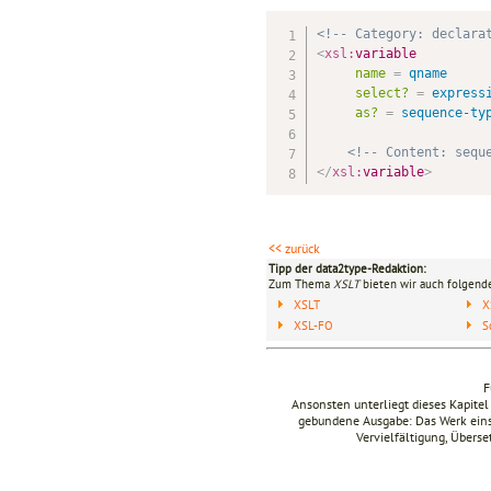
<!-- Category: declara
<
xsl:
variable
name
=
 qname
select?
=
 express
as?
=
 sequence-ty
<!-- Content: sequ
</
xsl:
variable
>
<< zurück
Tipp der data2type-Redaktion:
Zum Thema
XSLT
bieten wir auch folgende
XSLT
X
XSL-FO
S
F
Ansonsten unterliegt dieses Kapit
gebundene Ausgabe: Das Werk einsch
Vervielfältigung, Übers