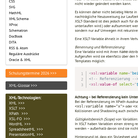
CSS
nicht wieder geändert werden kann.
SVG
Es können daher nicht beliebig Werte in 
MathML
nachträgliche Neuzuweisung zur Laufzei
XML Schema
XSLT-Standard ist dies jedoch auch für d
XProc
unterlaufen wird.) oder aufsum­miert werd
sondern nur auf Umwegen mit rekursive
Schematron
DocBook
Eine XSLT-Variable ähnelt in ihrem Verh
DITA
Benennung und Referenzierung:
RSS & Atom
Eine Variable wird mit ihren
-Attri
name
Reguläre Ausdrücke
Aufgerufen wird sie ebenfalls über den
Oracle & XML
Templates möglich:
Schulungstermine 2026 >>>
<
xsl:
variable
name
=
"
be
<!-- Referenzierung --
<
xsl:
value-of
select
=
"
XML-Glossar >>>
Achtung – bei Referenzierung kein Unte
XML-Technologien
:
Bei der Referenzierung im XPath-Ausdru
XML >>>
oder
<xsl:variable name="x">
<x
XSLT >>>
Kolli­sionen und Shadowing auch zwisch
XPath >>>
XSL-FO >>>
Gültigkeitsbereich (Scope) von Variablen:
In XSLT haben Variablen einen streng re
WordML >>>
werden – außerhalb davon sind sie nicht s
SpreadsheetML >>>
PresentationML >>>
Hintergrund ist, dass ein Stylesheet und