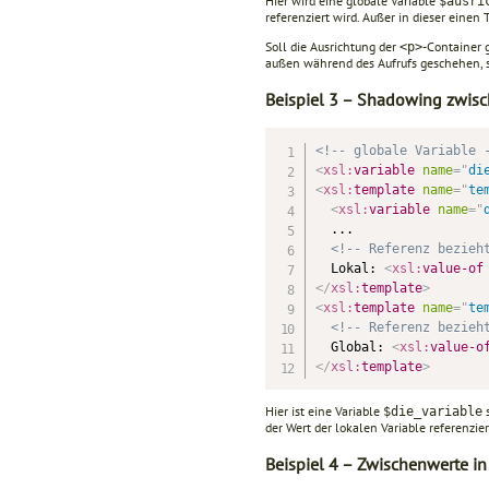
Hier wird eine globale Variable
$ausri
referenziert wird. Außer in dieser einen
Soll die Ausrichtung der
-Container 
<p>
außen während des Aufrufs geschehen, so
Beispiel 3 – Shadowing zwisch
<!-- globale Variable 
<
xsl:
variable
name
=
"
di
<
xsl:
template
name
=
"
te
<
xsl:
variable
name
=
"
  ...

<!-- Referenz bezieh
  Lokal: 
<
xsl:
value-of
</
xsl:
template
>
<
xsl:
template
name
=
"
te
<!-- Referenz bezieh
  Global: 
<
xsl:
value-o
</
xsl:
template
>
Hier ist eine Variable
s
$die_variable
der Wert der lokalen Variable referenzier
Beispiel 4 – Zwischenwerte in