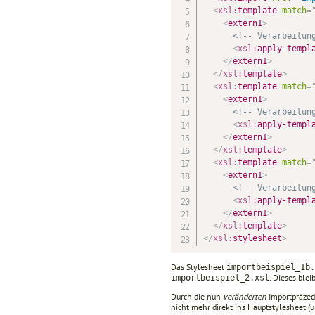
<
xsl:
template
match
=
<
extern1
>
<!-- Verarbeitun
<
xsl:
apply-templ
</
extern1
>
</
xsl:
template
>
<
xsl:
template
match
=
<
extern1
>
<!-- Verarbeitun
<
xsl:
apply-templ
</
extern1
>
</
xsl:
template
>
<
xsl:
template
match
=
<
extern1
>
<!-- Verarbeitun
<
xsl:
apply-templ
</
extern1
>
</
xsl:
template
>
</
xsl:
stylesheet
>
Das Stylesheet
importbeispiel_1b.
. ­Dieses bl
importbeispiel_2.xsl
Durch die nun
veränderten
Importpräzede
nicht mehr direkt ins Hauptstylesheet (