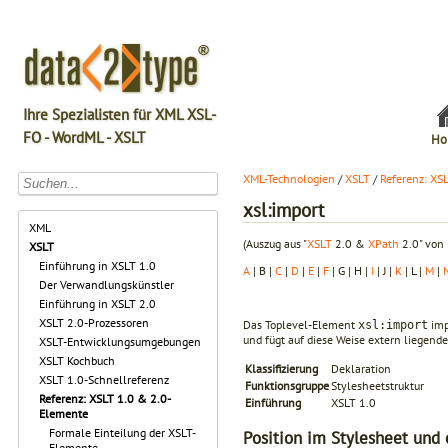
Ihre Spezialisten für XML XSL-
FO - WordML - XSLT
Ho
XML-Technologien
/
XSLT
/
Referenz: XS
xsl:import
XML
(Auszug aus "
XSLT
2.0 &
XPath
2.0" von 
XSLT
Einführung in XSLT 1.0
A
| B |
C
|
D
|
E
|
F
| G | H |
I
| J |
K
| L |
M
|
Der Verwandlungskünstler
Einführung in XSLT 2.0
XSLT 2.0-Prozessoren
Das Toplevel-Element
imp
xsl:import
und fügt auf diese Weise extern liegend
XSLT-Entwicklungsumgebungen
XSLT Kochbuch
Klassifizierung
Deklaration
XSLT 1.0-Schnellreferenz
Funktionsgruppe
Stylesheetstruktur
Referenz: XSLT 1.0 & 2.0-
Einführung
XSLT 1.0
Elemente
Formale Einteilung der XSLT-
Position im Stylesheet und 
Elemente