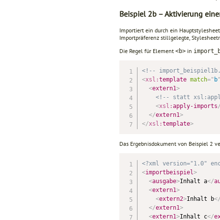
Beispiel 2b – Aktivierung ein
Importiert ein durch ein Hauptstylesheet
Importpräferenz stillgelegte, Stylesheet
Die Regel für Element
in
<b>
import_
<!-- import_beispiel1b
<
xsl:
template
match
=
"
b
<
extern1
>
<!-- statt xsl:app
<
xsl:
apply-imports
</
extern1
>
</
xsl:
template
>
Das Ergebnisdokument von Beispiel 2 verä
<?xml version="1.0" en
<
importbeispiel
>
<
ausgabe
>
Inhalt a
</
a
<
extern1
>
<
extern2
>
Inhalt b
<
</
extern1
>
<
extern1
>
Inhalt c
</
e