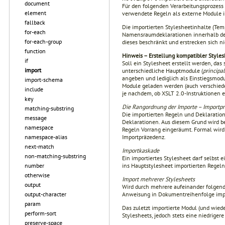
document
Für den folgenden Verarbeitungsprozess g
element
verwendete Regeln als externe Module in
fallback
Die importierten Stylesheetinhalte (Tem
for-each
Namensraumdeklarationen innerhalb der
for-each-group
dieses beschränkt und erstrecken sich ni
function
Hinweis – Erstellung kompatibler Styles
if
Soll ein Stylesheet erstellt werden, das
import
unterschiedliche Hauptmodule (
principa
angeben und lediglich als Einstiegsmodu
import-schema
Module geladen werden (auch verschieden
include
je nachdem, ob XSLT 2.0-Instruktionen e
key
Die Rangordnung der Importe – Importp
matching-substring
Die importierten Regeln und Deklaratio
message
Deklarationen. Aus diesem Grund wird b
namespace
Regeln Vorrang eingeräumt. Formal wird
Importpräzedenz.
namespace-alias
next-match
Importkaskade
non-matching-substring
Ein importiertes Stylesheet darf selbst
ins Hauptstylesheet importierten Regeln
number
otherwise
Import mehrerer Stylesheets
output
Wird durch mehrere aufeinander folgen
Anweisung in Dokumentreihenfolge import
output-character
param
Das zuletzt importierte Modul (und wiede
perform-sort
Stylesheets, jedoch stets eine niedriger
preserve-space