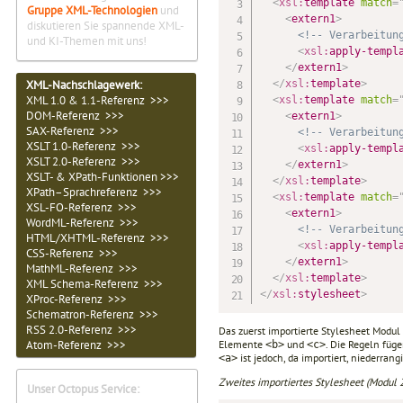
<
xsl:
template
match
=
Gruppe XML-Technologien
und
<
extern1
>
diskutieren Sie spannende XML-
<!-- Verarbeitun
und KI-Themen mit uns!
<
xsl:
apply-templ
</
extern1
>
</
xsl:
template
>
XML-Nachschlagewerk:
XML 1.0 & 1.1-Referenz >>>
<
xsl:
template
match
=
DOM-Referenz >>>
<
extern1
>
SAX-Referenz >>>
<!-- Verarbeitun
XSLT 1.0-Referenz >>>
<
xsl:
apply-templ
XSLT 2.0-Referenz >>>
</
extern1
>
XSLT- & XPath-Funktionen >>>
</
xsl:
template
>
XPath–Sprachreferenz >>>
<
xsl:
template
match
=
XSL-FO-Referenz >>>
<
extern1
>
WordML-Referenz >>>
<!-- Verarbeitun
HTML/XHTML-Referenz >>>
<
xsl:
apply-templ
CSS-Referenz >>>
</
extern1
>
MathML-Referenz >>>
</
xsl:
template
>
XML Schema-Referenz >>>
</
xsl:
stylesheet
>
XProc-Referenz >>>
Schematron-Referenz >>>
RSS 2.0-Referenz >>>
Das zuerst importierte Stylesheet Modul
Elemente
und
. Die Regeln füg
Atom-Referenz >>>
<b>
<c>
ist jedoch, da importiert, niederrangi
<a>
Zweites importiertes Stylesheet (Modul 2
Unser Octopus Service: