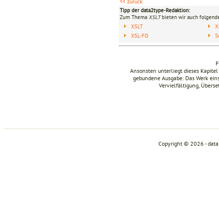
<< zurück
Tipp der data2type-Redaktion:
Zum Thema
XSLT
bieten wir auch folgende
XSLT
X
XSL-FO
S
F
Ansonsten unterliegt dieses Kapit
gebundene Ausgabe: Das Werk einsch
Vervielfältigung, Übers
Copyright © 2026 - dat