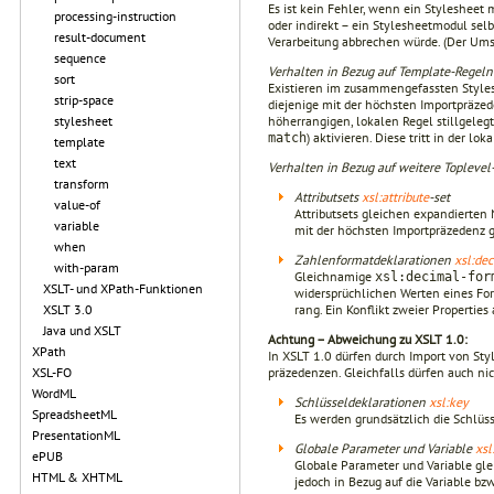
Es ist kein Fehler, wenn ein Stylesheet 
processing-instruction
oder indi­rekt – ein Stylesheetmodul sel
result-document
Verarbeitung abbrechen würde. (Der Ums
sequence
Verhalten in Bezug auf Template-Regel
sort
Existieren im zusam­mengefassten Style
strip-space
diejenige mit der höchsten Import­präzede
höherrangigen, lokalen Regel stillgeleg
stylesheet
) aktivieren. Diese tritt in der l
match
template
text
Verhalten in Bezug auf weitere Topleve
transform
Attributsets
xsl:attribute
-set
value-of
Attributsets gleichen expandier­te
variable
mit der höchsten Importpräzedenz gi
when
Zahlenformatdeklarationen
xsl:de
with-param
Gleichnamige
xsl:decimal-for
XSLT- und XPath-Funktionen
widersprüchlichen Werten eines For
rang. Ein Konflikt zweier Properties
XSLT 3.0
Java und XSLT
Achtung – Abweichung zu XSLT 1.0:
XPath
In XSLT 1.0 dürfen durch Import von St
präzedenzen. Gleichfalls dürfen auch ni
XSL-FO
WordML
Schlüsseldeklarationen
xsl:
key
SpreadsheetML
Es werden grundsätzlich die Schlüss
PresentationML
Globale Parameter und Variable
xsl
ePUB
Globale Parameter und Variable glei
HTML & XHTML
jedoch in Bezug auf die Variable b