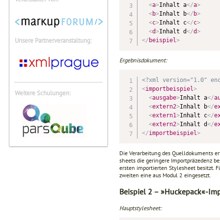
<
a
>
Inhalt a
</
a
>
<
b
>
Inhalt b
</
b
>
<
c
>
Inhalt c
</
c
>
<
d
>
Inhalt d
</
d
>
Unsere Partnerveranstaltung:
</
beispiel
>
Ergebnisdokument:
<?xml version="1.0" en
<
importbeispiel
>
Weitere Schulungen:
<
ausgabe
>
Inhalt a
</
a
<
extern2
>
Inhalt b
</
e
<
extern1
>
Inhalt c
</
e
<
extern2
>
Inhalt d
</
e
</
importbeispiel
>
Die Verarbeitung des Quelldokuments er
sheets die geringere Importpräzedenz be
ersten importierten Stylesheet besitzt.
zweiten eine aus Modul 2 eingesetzt.
Beispiel 2 – »Huckepack«-Imp
Hauptstylesheet: