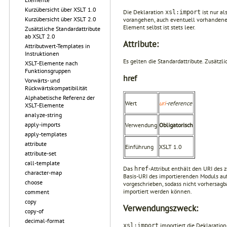
Kurzübersicht über XSLT 1.0
Die Deklaration
ist nur a
xsl:import
Kurzübersicht über XSLT 2.0
vorangehen, auch eventuell vorhanden
Element selbst ist stets leer.
Zusätzliche Standardattribute
ab XSLT 2.0
Attribute:
Attributwert-Templates in
Instruktionen
Es gelten die Standardattribute. Zusätzli
XSLT-Elemente nach
Funktionsgruppen
href
Vorwärts- und
Rückwärtskompatibilität
Alphabetische Referenz der
Wert
uri
-reference
XSLT-Elemente
analyze-string
apply-imports
Verwendung
Obligatorisch
apply-templates
attribute
Einführung
XSLT 1.0
attribute-set
call-template
Das
-Attribut enthält den URI des 
href
character-map
Basis-URI des importierenden Moduls auf
choose
vorgeschrieben, sodass nicht vorhersagb
importiert werden können.
comment
copy
Verwendungszweck:
copy-of
decimal-format
importiert die Deklaratio
xsl:import