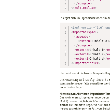
</
ausgabe
>
</
xsl:
template
>
Es ergibt sich im Ergebnisdokument in d
<?xml version="1.0" en
<
importbeispiel
>
<
ausgabe
>
<
extern1
>
Inhalt a
<
</
ausgabe
>
<
extern2
>
Inhalt b
</
e
<
extern1
>
Inhalt c
</
e
<
extern2
>
Inhalt d
</
e
</
importbeispiel
>
Hier wird zuerst die lokale Template-Reg
Die Anweisung
f
xsl:apply-imports
anschließend
ebenfalls ausgeführt werd
importierten Regel.
Hinweis zum Aktivieren importierter Te
Das Aktivieren stillgelegter importiert
Modul) heraus möglich,
nicht
aus einem p
sierbar, die Template-Regel für
aus d
<b>
heraus zu aktivieren – im Fall von Beispi