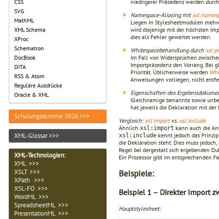
niedrigerer Präzedenz wer­den durc
CSS
SVG
Namespace-Aliasing mit
xsl:names
MathML
Liegen in Stylesheetmo­dulen meh
wird diejenige mit der höchsten Imp
XML Schema
dies als Fehler gewertet werden.
XProc
Schematron
Whitespacebehandlung durch
xsl:p
Im Fall von Widersprüchen zwisch
DocBook
Importprä­zedenz den Vorrang. Bei g
DITA
Priorität. Übli­cherweise werden
Whi
RSS & Atom
Anweisungen vorliegen, nicht entfe
Reguläre Ausdrücke
Eigenschaften des Ergebnisdokume
Oracle & XML
Gleichnamige benannte sowie un
hat jeweils die Deklara­tion mit de
Schulungstermine 2026 >>>
Vergleich
:
xsl:import
vs.
xsl:include
Ähnlich
kann auch die A
xsl:import
kennt jedoch das Prin­zip
XML-Glossar >>>
xsl:include
die Deklaration steht. Dies muss jedoch,
Regel bei dergestalt sich ergebenden Du
XML-Technologien
:
Ein Prozessor gibt im entsprechenden Fal
XML >>>
XSLT >>>
Beispiele:
XPath >>>
XSL-FO >>>
Beispiel 1 – Direkter Import z
WordML >>>
SpreadsheetML >>>
Hauptstylesheet:
PresentationML >>>