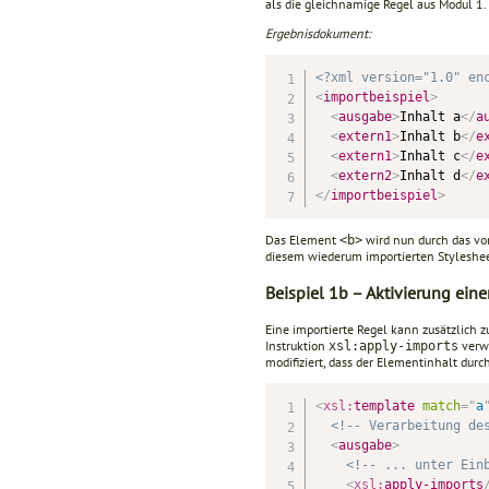
als die gleichnamige Regel aus Modul 1. 
Ergebnisdokument:
<?xml version="1.0" en
<
importbeispiel
>
<
ausgabe
>
Inhalt a
</
a
<
extern1
>
Inhalt b
</
e
<
extern1
>
Inhalt c
</
e
<
extern2
>
Inhalt d
</
e
</
importbeispiel
>
Das Element
wird nun durch das vo
<b>
diesem wiederum importierten Stylesheet
Beispiel 1b – Aktivierung ein
Eine importierte Regel kann zusätzlich z
Instruktion
verwe
xsl:apply-imports
modifiziert, dass der Elementinhalt durc
<
xsl:
template
match
=
"
a
<!-- Verarbeitung de
<
ausgabe
>
<!-- ... unter Ein
<
xsl:
apply-imports