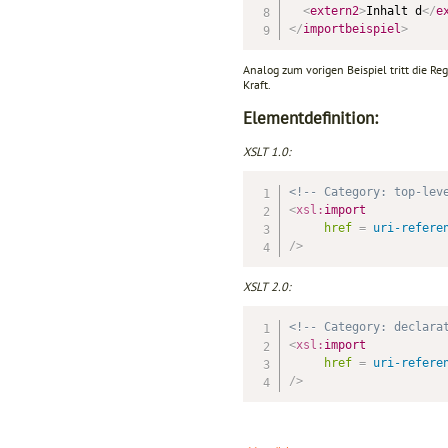
<
extern2
>
Inhalt d
</
e
</
importbeispiel
>
Analog zum vorigen Beispiel tritt die Re
Kraft.
Elementdefinition:
XSLT 1.0:
<!-- Category: top-lev
<
xsl:
import
href
=
 uri-refere
/>
XSLT 2.0:
<!-- Category: declara
<
xsl:
import
href
=
 uri-refere
/>