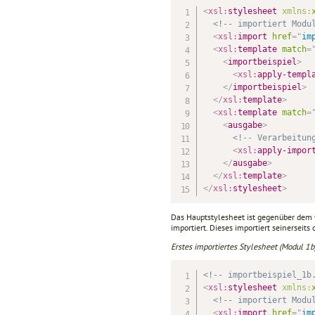
<
xsl:
stylesheet
xmlns:
<!-- importiert Modu
<
xsl:
import
href
=
"
im
<
xsl:
template
match
=
<
importbeispiel
>
<
xsl:
apply-templ
</
importbeispiel
>
</
xsl:
template
>
<
xsl:
template
match
=
<
ausgabe
>
<!-- Verarbeitun
<
xsl:
apply-impor
</
ausgabe
>
</
xsl:
template
>
</
xsl:
stylesheet
>
Das Hauptstylesheet ist gegenüber dem vo
importiert. Dieses importiert seinerseits
Erstes importiertes Stylesheet (Modul 1b)
<!-- importbeispiel_1b
<
xsl:
stylesheet
xmlns:
<!-- importiert Modu
<
xsl:
import
href
=
"
im