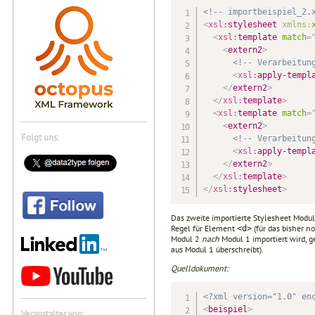
<!-- importbeispiel_2.
<
xsl:
stylesheet
xmlns:
<
xsl:
template
match
=
<
extern2
>
<!-- Verarbeitun
<
xsl:
apply-templ
</
extern2
>
</
xsl:
template
>
<
xsl:
template
match
=
<
extern2
>
Folgt uns:
<!-- Verarbeitun
<
xsl:
apply-templ
</
extern2
>
</
xsl:
template
>
</
xsl:
stylesheet
>
Das zweite importierte Stylesheet Modul 
Regel für Element
(für das bisher n
<d>
Modul 2
nach
Modul 1 importiert wird, g
aus Modul 1 überschreibt).
Quelldokument:
<?xml version="1.0" en
<
beispiel
>
Veranstalter von: