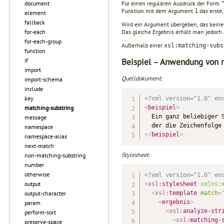
Für einen regulären Ausdruck der Form
document
Funktion mit dem Argument
das erste
1
element
fallback
Wird ein Argument übergeben, das kei­ne
Das gleiche Ergebnis erhält man jedoch 
for-each
for-each-group
Außerhalb einer
xsl:matching-subs
function
Beispiel – Anwendung von re
if
import
Quelldokument:
import-schema
include
key
<?xml version="1.0" en
matching-substring
<
beispiel
>
  Ein ganz beliebiger S
message
namespace
</
beispiel
>
namespace-alias
next-match
Stylesheet:
non-matching-substring
number
otherwise
<?xml version="1.0" en
output
<
xsl:
stylesheet
xmlns:
output-character
<
xsl:
template
match
=
<
ergebnis
>
param
<
xsl:
analyze-str
perform-sort
<
xsl:
matching-
preserve-space