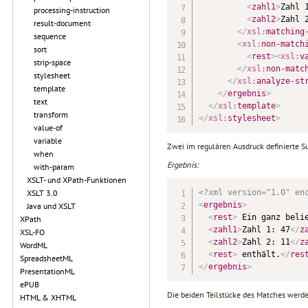
<
zahl1
>
Zahl 
processing-instruction
<
zahl2
>
Zahl 
result-document
</
xsl:
matching
sequence
<
xsl:
non-match
sort
<
rest
>
<
xsl:
v
strip-space
</
xsl:
non-matc
stylesheet
</
xsl:
analyze-st
template
</
ergebnis
>
text
</
xsl:
template
>
transform
</
xsl:
stylesheet
>
value-of
variable
Zwei im regulären Ausdruck definierte 
when
Ergebnis:
with-param
XSLT- und XPath-Funktionen
XSLT 3.0
<?xml version="1.0" en
<
ergebnis
>
Java und XSLT
<
rest
>
 Ein ganz beli
XPath
<
zahl1
>
Zahl 1: 47
</
z
XSL-FO
<
zahl2
>
Zahl 2: 11
</
z
WordML
<
rest
>
 enthält.
</
res
SpreadsheetML
</
ergebnis
>
PresentationML
ePUB
Die beiden Teilstücke des Matches werd
HTML & XHTML