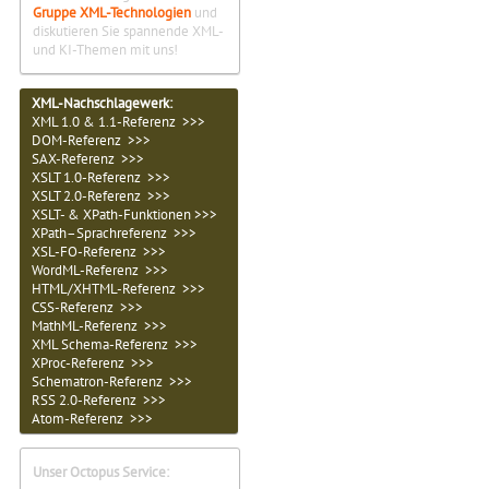
Gruppe XML-Technologien
und
diskutieren Sie spannende XML-
und KI-Themen mit uns!
XML-Nachschlagewerk:
XML 1.0 & 1.1-Referenz >>>
DOM-Referenz >>>
SAX-Referenz >>>
XSLT 1.0-Referenz >>>
XSLT 2.0-Referenz >>>
XSLT- & XPath-Funktionen >>>
XPath–Sprachreferenz >>>
XSL-FO-Referenz >>>
WordML-Referenz >>>
HTML/XHTML-Referenz >>>
CSS-Referenz >>>
MathML-Referenz >>>
XML Schema-Referenz >>>
XProc-Referenz >>>
Schematron-Referenz >>>
RSS 2.0-Referenz >>>
Atom-Referenz >>>
Unser Octopus Service: