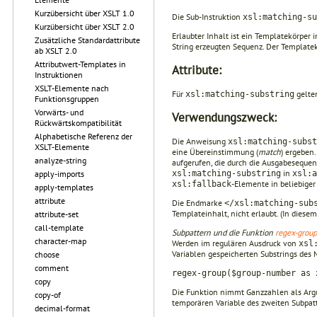
Kurzübersicht über XSLT 1.0
Die Sub-Instruktion
xsl:matching-s
Kurzübersicht über XSLT 2.0
Erlaubter Inhalt ist ein Templatekörper 
Zusätzliche Standardattribute
String erzeugten Sequenz. Der Templatek
ab XSLT 2.0
Attributwert-Templates in
Attribute:
Instruktionen
XSLT-Elemente nach
Für
gelten
xsl:matching-substring
Funktionsgruppen
Vorwärts- und
Verwendungszweck:
Rückwärtskompatibilität
Alphabetische Referenz der
Die Anweisung
xsl:matching-subst
XSLT-Elemente
eine Übereinstimmung (
match
) ergeben
analyze-string
aufgerufen, die durch die Ausgabeseque
in
xsl:matching-substring
xsl:a
apply-imports
-Elemente in beliebiger
xsl:fallback
apply-templates
attribute
Die Endmarke
</xsl:matching-sub
Templateinhalt, nicht erlaubt. (In diesem
attribute-set
call-template
Subpattern und die Funktion
regex-group
character-map
Werden im regulären Ausdruck von
xsl
Variablen gespeicherten Substrings des 
choose
comment
regex-group($group-number as 
copy
Die Funktion nimmt Ganzzahlen als Argu
copy-of
temporären Variable des zweiten Subpatt
decimal-format