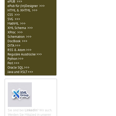
ePUB >>>
ePub für (In)Designer >>>
HTML & XHTML >>>
CSS >>>
SVG >>>
MathML >>>
XML Schema >>>
XProc >>>
Schematron >>>
DocBook >>>
DITA >>>
RSS & Atom >>>
Reguläre Ausdrücke >>>
Python >>>
Perl >>>
Oracle SQL >>>
Java und XSLT >>>
Sie sind bei
LinkedIn
? Wir auch.
Werden Sie Mitglied in unserer