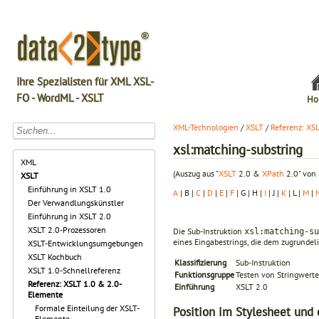
Ihre Spezialisten für XML XSL-
FO - WordML - XSLT
Ho
XML-Technologien
/
XSLT
/
Referenz: XS
xsl:matching-substring
XML
(Auszug aus "
XSLT
2.0 &
XPath
2.0" von 
XSLT
Einführung in XSLT 1.0
A
| B |
C
|
D
|
E
|
F
| G | H |
I
| J |
K
| L |
M
|
Der Verwandlungskünstler
Einführung in XSLT 2.0
XSLT 2.0-Prozessoren
Die Sub-Instruktion
xsl:matching-s
eines Eingabestrings, die dem zugrunde
XSLT-Entwicklungsumgebungen
XSLT Kochbuch
Klassifizierung
Sub-Instruktion
XSLT 1.0-Schnellreferenz
Funktionsgruppe
Testen von Stringwert
Referenz: XSLT 1.0 & 2.0-
Einführung
XSLT 2.0
Elemente
Formale Einteilung der XSLT-
Position im Stylesheet und 
Elemente