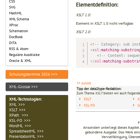
CSS
Elementdefinition:
SVG
MathML
XSLT 1.0:
XML Schema
Element in XSLT 1.0 nicht verfügbar.
XProc
Schematron
XSLT 2.0:
DocBook
DITA
<!-- Category: sub ins
RSS & Atom
<
xsl:
matching-substrin
Reguläre Ausdrücke
<!-- Content: seque
Oracle & XML
</
xsl:
matching-substri
Schulungstermine 2026 >>>
<< zurück
XML-Glossar >>>
Tipp der data2type-Redaktion:
Zum Thema
XSLT
bieten wir auch folgende
XML-Technologien
:
XSLT
X
XML >>>
XSL-FO
S
XSLT >>>
XPath >>>
XSL-FO >>>
F
WordML >>>
Ansonsten unterliegt dieses Kapit
SpreadsheetML >>>
gebundene Ausgabe: Das Werk einsch
PresentationML >>>
Vervielfältigung, Übers