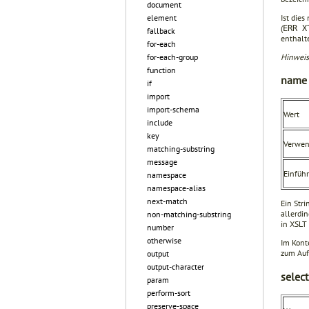
document
element
Ist die
(
ERR X
fallback
enthalt
for-each
for-each-group
Hinweis
function
name
if
import
import-schema
Wert
include
key
Verwe
matching-substring
message
Einfüh
namespace
namespace-alias
next-match
Ein Str
allerdin
non-matching-substring
in XSLT 
number
otherwise
Im Kont
zum Auf
output
output-character
select
param
perform-sort
preserve-space