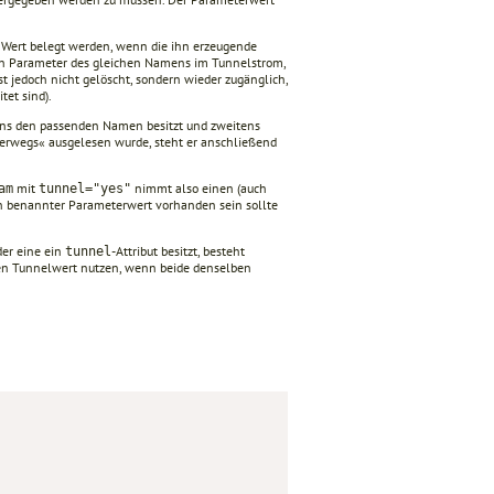
 Wert belegt werden, wenn die ihn erzeugende
s ein Parameter des gleichen Namens im Tunnelstrom,
st jedoch nicht gelöscht, sondern wieder zugänglich,
tet sind).
tens den passenden Namen besitzt und zweitens
erwegs« ausgelesen wurde, steht er anschließend
mit
nimmt also einen (auch
am
tunnel="yes"
ch benannter Parameterwert vorhanden sein sollte
der eine ein
-Attribut besitzt, besteht
tunnel
inen Tunnelwert nutzen, wenn beide denselben