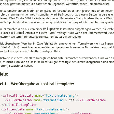
unnelt« gewissermaßen die dazwischen liegenden, weiterführenden Templateaufrufe.
nelparameter ähnelt hierin einem globalen Parameter; er kann jedoch mit einem neuen
-Instruktion neu instanziiert wird. Befindet sich zu diesem Zeitpunkt bereit
ith-param
dessen Wert für die Gültigkeitsdauer des neuen Parameters überschrieben (der alte Wert i
as Tem­­plate, das den neuen Wert erzeugt, und dessen untergordnete Templates abge­arbei
nelparameter kann nur von einer
-Instruktion aufgefangen werden, die ers
xsl:param
ls über ein
-Attribut mit Wert
verfügt. Auch wenn der Parameterwert »unt
tunnel
"yes"
elstrom weiter­hin für untergeordnete Templates zur Verfügung.
lizit übergebener Wert hat im Zweifelsfall Vorrang vor einem Tunnel­wert – ein
xsl:par
-Attribut) direkt übergebenen Wert entgegen, auch wenn im Tunnelstrom ein glei
unnel
implizit überge­benen Dubletten sind gestattet).
lichkeit, in einem Template zwei gleich benannte Parameter zu ver­wenden, auch wenn 
klich nicht. Man kann also in keinem Fall gleichzeitig einen direkt übergebenen und e
ierten) Bezeichner haben.
iele:
iel 1 – Wertübergabe aus xsl:call-template:
<
xsl:
call-template
name
=
"
textformatierung
"
>
<
xsl:
with-param
name
=
"
trennstring
"
>
 *** 
</
xsl:
with-param
>
</
xsl:
call-template
>
<
xsl:
template
name
=
"
textformatierung
"
>
<
xsl:
param
name
=
"
trennstring
"
>
 – - – 
</
xsl:
param
>