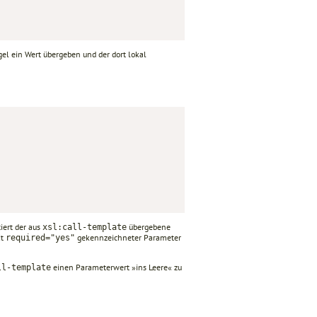
l ein Wert übergeben und der dort lokal
iert der aus
übergebene
xsl:call-template
it
gekennzeichneter Parameter
required="yes"
einen Parameterwert »ins Leere« zu
l-tem­plate