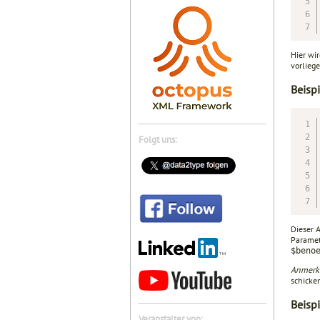
Hier wi
vorlieg
Beisp
Folgt uns:
Dieser A
Parame
$beno
Anmerk
schicken
Beispi
Veranstalter von: