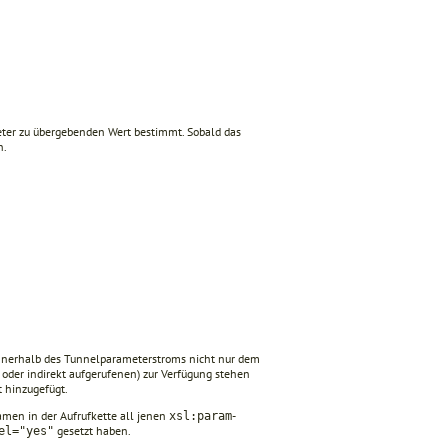
eter zu übergebenden Wert bestimmt. Sobald das
n.
 innerhalb des Tunnelparameterstroms nicht nur dem
oder indirekt aufgerufenen) zur Verfügung stehen
 hinzugefügt.
amen in der Aufrufkette all jenen
-
xsl:param
gesetzt haben.
el="yes"