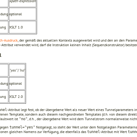
xpath-expression
ndung
optional
rung
XSLT 1.0
th-Ausdruck
, der gemäß des aktuellen Kontexts ausgewertet wird und den an den Param
-Attribut verwendet wird, darf die Instruktion keinen Inhalt (Sequenzkonstruktor) besitze
t
l
"yes" | "no"
ndung
optional
rung
XSLT 2.0
-Attribut legt fest, ob der übergebene Wert als neuer Wert eines Tunnelparameters
nnel
fenen Template, sondern auch diesem nachgeordneten Templates (d.h. von diesem direkt 
faultwert ist
, d.h., der übergebene Wert wird dem Tunnelstrom normalerweise nicht
"no"
agegen
festgelegt, so steht der Wert unter dem festgelegten Parametern
tunnel="yes"
tionen gleichen Namens zur Verfügung, die ebenfalls das
-Attribut mit Wert
tunnel
tunn