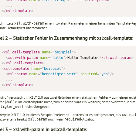
</
xsl:
template
>
rd mittels
einem lokalen Parameter in einer benann­ten Template-Rege
xsl:with-param
ende Default­wert überschrieben.
iel 2 – Statischer Fehler in Zusammenhang mit xsl:call-template:
<
xsl:
call-template
name
=
"
beispiel
"
>
<
xsl:
with-param
name
=
"
hallo
"
>
Hallo Template
</
xsl:
with-param
>
</
xsl:
call-template
>
<
xsl:
template
name
=
"
beispiel
"
>
<
xsl:
param
name
=
"
benoetigter_wert
"
required
=
"
yes
"
/>
</
xsl:
template
>
ufruf verursacht in XSLT 2.0 aus zwei Gründen einen statischen Feh­ler – zum einen exist
ter
im Zieltemplate nicht, zum anderen wird ein weiterer, dort erwarteter und m
$hallo
nicht übergeben.
etigter_wert
ung:
In XSLT 1.0 ist dieses Beispiel irrelevant – erstens ist es dort gestattet, aus
xsl:cal
, zweitens besitzt
noch kein
-Attribut.
xsl:param
required
el 3 – xsl:with-param in xsl:call-template: