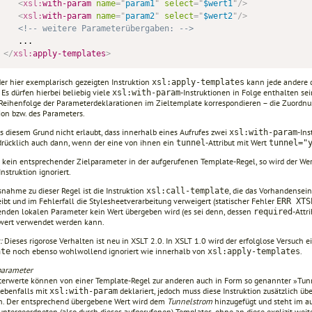
<
xsl:
with-param
name
=
"
param1
"
select
=
"
$wert1
"
/>
<
xsl:
with-param
name
=
"
param2
"
select
=
"
$wert2
"
/>
<!-- weitere Parameterübergaben: -->
</
xsl:
apply-templates
>
er hier exemplarisch gezeigten Instruktion
kann jede andere 
xsl:apply-templates
Es dürfen hierbei beliebig viele
-Instruktionen in Folge enthal­ten sei
xsl:with-param
 Reihenfolge der Parameterdeklarationen im Zieltemplate korrespondieren – die Zuordnu
ion bzw. des Parameters.
us diesem Grund nicht erlaubt, dass innerhalb eines Aufrufes zwei
-In
xsl:with-param
sdrücklich auch dann, wenn der eine von ihnen ein
-Attribut mit Wert
tunnel
tunnel="
rt kein entsprechender Zielparameter in der aufgerufenen Template-Re­gel, so wird der W
Instruktion ignoriert.
nahme zu dieser Regel ist die Instruktion
, die das Vorhandensei
xsl:call-template
ibt und im Fehlerfall die Stylesheetverarbeitung verweigert (statischer Fehler
ERR XTS
renden lokalen Parameter kein Wert überge­ben wird (es sei denn, dessen
-Attr
required
wert verwendet werden kann.
:
Dieses rigorose Verhalten ist neu in XSLT 2.0. In XSLT 1.0 wird der erfolglose Versuc
noch ebenso wohlwollend ignoriert wie innerhalb von
.
ate
xsl:apply-templates
parameter
erwerte können von einer Template-Regel zur anderen auch in Form so genannter »Tun
ebenfalls mit
deklariert, jedoch muss diese Instruktion zusätzlich üb
xsl:with-param
en. Der entsprechend übergebene Wert wird dem
Tunnelstrom
hinzugefügt und steht im au
untergeordneten (also durch dieses aufgerufenen) Templates, ohne an diese explizit we