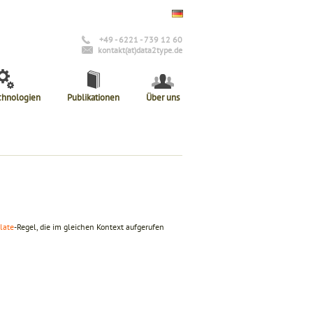
+49 - 6221 - 739 12 60
kontakt(at)data2type.de
chnologien
Publikationen
Über uns
late
-Regel, die im gleichen Kontext aufgerufen