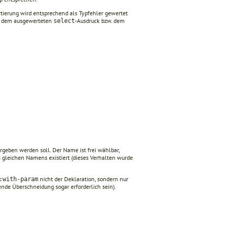
rtierung wird entsprechend als Typfehler gewertet
nd dem ausgewerteten
-Ausdruck bzw. dem
select
ergeben werden soll. Der Name ist frei wählbar,
 gleichen Namens existiert (dieses Verhalten wurde
nicht der Deklaration, sondern nur
:with-param
nde Überschneidung sogar erforderlich sein).