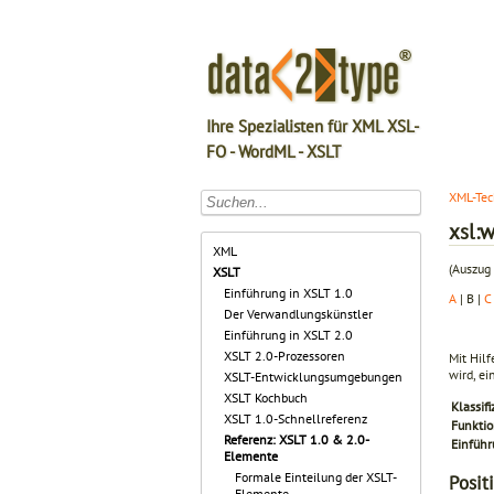
Ihre Spezialisten für XML XSL-
FO - WordML - XSLT
XML-Tec
xsl:
XML
(Auszug 
XSLT
Einführung in XSLT 1.0
A
| B |
C
Der Verwandlungskünstler
Einführung in XSLT 2.0
XSLT 2.0-Prozessoren
Mit Hilf
wird, e
XSLT-Entwicklungsumgebungen
XSLT Kochbuch
Klassifi
XSLT 1.0-Schnellreferenz
Funkti
Referenz: XSLT 1.0 & 2.0-
Einfüh
Elemente
Formale Einteilung der XSLT-
Posit
Elemente