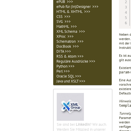
ePUB >>>
ePub für (In)Designer >>>
HTML & XHTML >>>
CSS >>>
SVG >>>
MathML >>>
XML Schema >>>
Neben d
XProc >>>
werden. 
Schematron >>>
mit der
DocBook >>>
Instrukt
DITA >>>
Es ist a
RSS & Atom >>>
gilt au
Reguläre Ausdrücke >>>
Python >>>
Existie
Perl >>>
-
param
Oracle SQL >>>
Eine Aus
Java und XSLT >>>
vorschre
existie
Default
Hinweis
tem­pl
Tunnel
Paramet
werden 
Sie sind bei
LinkedIn
? Wir auch.
verfü­g
Werden Sie Mitglied in unserer
diesem 