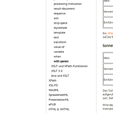
Wert
processing-instruction
result-document
Verwe
sequence
sort
Einfüh
strip-space
stylesheet
template
Ein
XPa
selec
text
transform
tunne
value-of
variable
when
Wert
with-param
XSLT- und XPath-Funktionen
Verwe
XSLT 3.0
Java und XSLT
Einfüh
XPath
XSL-FO
WordML
Das
tu
aufgeru
SpreadsheetML
soll. De
PresentationML
ePUB
Wird d
Instruk
HTML & XHTML