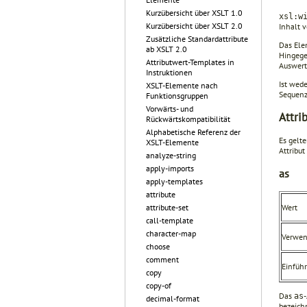
Kurzübersicht über XSLT 1.0
xsl:w
Kurzübersicht über XSLT 2.0
Inhalt 
Zusätzliche Standardattribute
Das Ele
ab XSLT 2.0
Hingege
Attributwert-Templates in
Auswert
Instruktionen
Ist wed
XSLT-Elemente nach
Sequenz
Funktionsgruppen
Vorwärts- und
Attri
Rückwärtskompatibilität
Alphabetische Referenz der
Es gelte
XSLT-Elemente
Attribut
analyze-string
apply-imports
as
apply-templates
attribute
attribute-set
Wert
call-template
character-map
Verwe
choose
comment
Einfüh
copy
copy-of
Das
as
decimal-format
bezeich