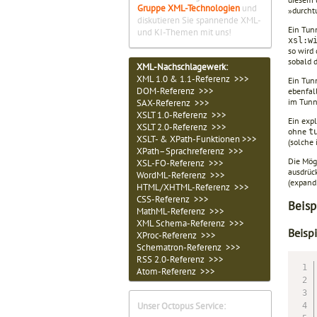
Gruppe XML-Technologien
und
»durcht
diskutieren Sie spannende XML-
Ein Tun
und KI-Themen mit uns!
xsl:w
so wird 
sobald d
XML-Nachschlagewerk:
XML 1.0 & 1.1-Referenz >>>
Ein Tun
DOM-Referenz >>>
ebenfal
im Tunn
SAX-Referenz >>>
XSLT 1.0-Referenz >>>
Ein exp
XSLT 2.0-Referenz >>>
ohne
t
XSLT- & XPath-Funktionen >>>
(solche 
XPath–Sprachreferenz >>>
Die Mög
XSL-FO-Referenz >>>
ausdrüc
WordML-Referenz >>>
(expand
HTML/XHTML-Referenz >>>
CSS-Referenz >>>
Beisp
MathML-Referenz >>>
XML Schema-Referenz >>>
Beisp
XProc-Referenz >>>
Schematron-Referenz >>>
RSS 2.0-Referenz >>>
Atom-Referenz >>>
Unser Octopus Service: