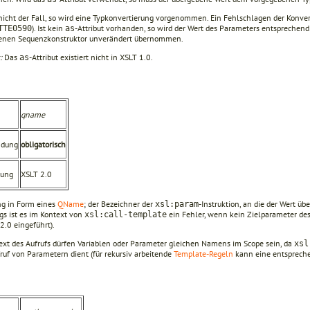
s nicht der Fall, so wird eine Typkonvertierung vorgenommen. Ein Fehlschlagen der Konve
). Ist kein
-Attribut vorhanden, so wird der Wert des Parameters entspreche
TTE0590
as
enen Sequenzkonstruktor unverändert übernommen.
:
Das
-Attribut existiert nicht in XSLT 1.0.
as
qname
ndung
obligatorisch
rung
XSLT 2.0
ing in Form eines
QName
; der Bezeichner der
-Instruktion, an die der Wert üb
xsl:param
gs ist es im Kontext von
ein Fehler, wenn kein Zielparameter des
xsl:call-template
2.0 eingeführt).
ext des Aufrufs dürfen Variablen oder Parameter gleichen Namens im Scope sein, da
xsl
ruf von Parametern dient (für rekursiv arbeitende
Template-Regeln
kann eine entspreche