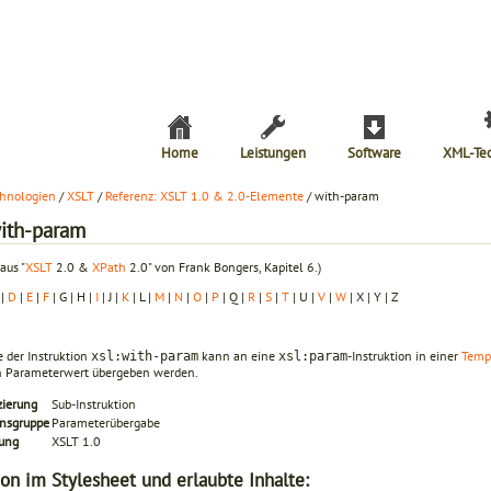
Home
Leistungen
Software
XML-Te
hnologien
/
XSLT
/
Referenz: XSLT 1.0 & 2.0-Elemente
/ with-param
with-param
aus "
XSLT
2.0 &
XPath
2.0" von Frank Bongers, Kapitel 6.)
|
D
|
E
|
F
| G | H |
I
| J |
K
| L |
M
|
N
|
O
|
P
| Q |
R
|
S
|
T
| U |
V
|
W
| X | Y | Z
e der Instruktion
kann an eine
-Instruktion in einer
Temp
xsl:with-param
xsl:param
in Parameterwert übergeben werden.
zierung
Sub-Instruktion
onsgruppe
Parameterübergabe
rung
XSLT 1.0
ion im Stylesheet und erlaubte Inhalte: