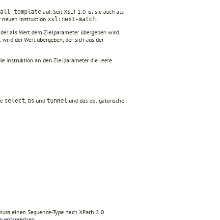
auf. Seit XSLT 2.0 ist sie auch als
all-template
r neuen Instruktion
.
xsl:next-match
der als Wert dem Zielparameter übergeben wird.
l wird der Wert übergeben, der sich aus der
die Instruktion an den Zielparameter die leere
te
,
und
und das obligatorische
select
as
tunnel
t muss einen Sequence-Type nach XPath 2.0
p entsprechen.