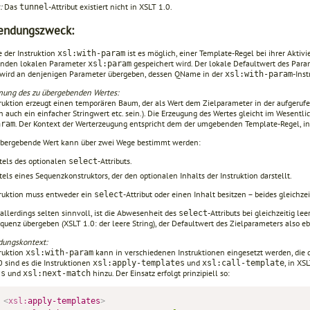
:
Das
-Attribut existiert nicht in XSLT 1.0.
tunnel
endungszweck:
e der Instruktion
ist es möglich, einer Template-Regel bei ihrer Aktiv
xsl:with-param
enden lokalen Parameter
gespeichert wird. Der lokale Defaultwert des Para
xsl:param
 wird an denjenigen Parameter übergeben, dessen QName in der
-Ins
xsl:with-param
ung des zu übergebenden Wertes:
truktion erzeugt einen temporären Baum, der als Wert dem Zielparameter in der aufgeruf
h auch ein einfacher Stringwert etc. sein.). Die Erzeugung des Wertes gleicht im Wesentli
. Der Kontext der Wert­erzeugung entspricht dem der umgebenden Template-Regel, in 
aram
übergebende Wert kann über zwei Wege bestimmt werden:
tels des optionalen
-Attributs.
select
tels eines Sequenzkonstruktors, der den optionalen Inhalts der Instruktion darstellt.
truktion muss entweder ein
-Attribut oder einen Inhalt besitzen – beides gleichzeit
select
 allerdings selten sinnvoll, ist die Abwesenheit des
-Attributs bei gleichzeitig lee
select
quenz übergeben (XSLT 1.0: der leere String), der Defaultwert des Zielparameters also e
ungskontext:
truktion
kann in verschie­denen Instruktionen eingesetzt werden, die d
xsl:with-param
0 sind es die Instruktionen
und
, in X
xsl:apply-templates
xsl:call-template
und
hinzu. Der Einsatz erfolgt prinzipiell so:
ts
xsl:next-match
<
xsl:
apply-templates
>