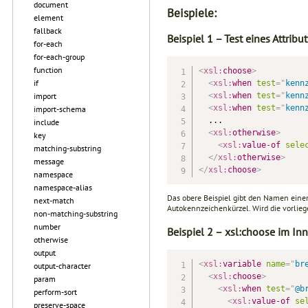
document
Beispiele:
element
fallback
Beispiel 1 – Test eines Attribu
for-each
for-each-group
function
<
xsl:
choose
>
if
<
xsl:
when
test
=
"
kenn
import
<
xsl:
when
test
=
"
kenn
<
xsl:
when
test
=
"
kenn
import-schema
  ...

include
<
xsl:
otherwise
>
key
<
xsl:
value-of
sele
matching-substring
</
xsl:
otherwise
>
message
</
xsl:
choose
>
namespace
namespace-alias
Das obere Beispiel gibt den Namen einer
next-match
Autokennzeichenkür­zel. Wird die vorlie
non-matching-substring
number
Beispiel 2 – xsl:choose im Inn
otherwise
output
<
xsl:
variable
name
=
"
br
output-character
<
xsl:
choose
>
param
<
xsl:
when
test
=
"
@b
perform-sort
<
xsl:
value-of
se
preserve-space