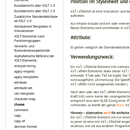
Position im Stylesheet und 
Kurzübersicht über XSLT 1.0
Kurzübersicht über XSLT 2.0
ist eine Instruktion und 
xsl:choose
auftreten.
Zusätzliche Standardattribute
ab XSLT 2.0
Als Inhalte erlaubt sind ein oder mehre
Attributwert-Templates in
Result Elements sind unmittelbar in
xs
Instruktionen
XSLT-Elemente nach
Attribute:
Funktionsgruppen
Vorwärts- und
Es gelten lediglich die Standardattribute
Rückwärtskompatibilität
Verwendungszweck:
Alphabetische Referenz der
XSLT-Elemente
analyze-string
Ein
-Element tritt niemals
xsl:choose
-Elemente. Jedes dieser
xsl:when
xsl:
apply-imports
entweder
oder
ergibt. Der 
true
false
apply-templates
wird ausgeführt. (
Anmerkung:
Die Spezifi
attribute
nicht ausgewertet werden.)
xsl:when
attribute-set
Nach dem oder den
-Element
xsl:when
call-template
Kraft tritt, wenn keine der vorangestell
character-map
entspricht also dem ELSE-Zweig einer IF
choose
vorhanden, so bleibt der ganze
Block
xs
comment
Hinweis – Alternative
xsl:if
für einfache
copy
Ein
-Element mit nur eine
xsl:choose
copy-of
zu jener ist eine mit
angele
xsl:choose
struktion, wie sie aus anderen Program
decimal-format