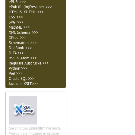
ePUB >>>
ePub für (In)Designer >>>
HTML & XHTML >>>
CSS >>>
SVG >>>
MathML >>>
XML Schema >>>
XProc >>>
Schematron >>>
DocBook >>>
DITA >>>
RSS & Atom >>>
Reguläre Ausdrücke >>>
Python >>>
Perl >>>
Oracle SQL >>>
Java und XSLT >>>
Sie sind bei
LinkedIn
? Wir auch.
Werden Sie Mitglied in unserer