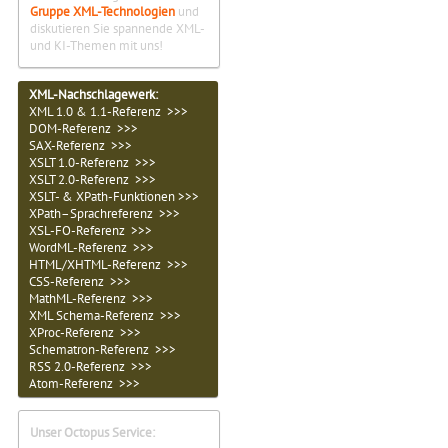
Gruppe XML-Technologien
und
diskutieren Sie spannende XML-
und KI-Themen mit uns!
XML-Nachschlagewerk:
XML 1.0 & 1.1-Referenz >>>
DOM-Referenz >>>
SAX-Referenz >>>
XSLT 1.0-Referenz >>>
XSLT 2.0-Referenz >>>
XSLT- & XPath-Funktionen >>>
XPath–Sprachreferenz >>>
XSL-FO-Referenz >>>
WordML-Referenz >>>
HTML/XHTML-Referenz >>>
CSS-Referenz >>>
MathML-Referenz >>>
XML Schema-Referenz >>>
XProc-Referenz >>>
Schematron-Referenz >>>
RSS 2.0-Referenz >>>
Atom-Referenz >>>
Unser Octopus Service: