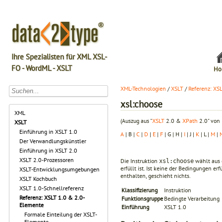
Ihre Spezialisten für XML XSL-
FO - WordML - XSLT
Ho
XML-Technologien
/
XSLT
/
Referenz: XS
xsl:choose
XML
(Auszug aus "
XSLT
2.0 &
XPath
2.0" von 
XSLT
Einführung in XSLT 1.0
A
| B |
C
|
D
|
E
|
F
| G | H |
I
| J |
K
| L |
M
|
Der Verwandlungskünstler
Einführung in XSLT 2.0
XSLT 2.0-Prozessoren
Die Instruktion
wählt aus 
xsl:choose
erfüllt ist. Ist keine der Bedingungen er
XSLT-Entwicklungsumgebungen
enthalten, geschieht nichts.
XSLT Kochbuch
XSLT 1.0-Schnellreferenz
Klassifizierung
Instruktion
Referenz: XSLT 1.0 & 2.0-
Funktionsgruppe
Bedingte Verarbeitung
Elemente
Einführung
XSLT 1.0
Formale Einteilung der XSLT-
Elemente