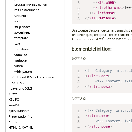
</
xsl:
when
>
processing-instruction
<
xsl:
otherwise
>
100
result-document
</
xsl:
choose
>
sequence
</
xsl:
variable
>
sort
strip-space
Das zweite Beispiel deklariert zunächst 
stylesheet
Testbedingung überprüft, ob im Current 
template
Andernfalls weist
der
xsl:otherwise
text
Elementdefinition:
transform
value-of
XSLT 1.0:
variable
when
<!-- Category: instruc
with-param
<
xsl:
choose
>
XSLT- und XPath-Funktionen
<!-- Content: (xs
XSLT 3.0
</
xsl:
choose
>
Java und XSLT
XPath
XSLT 2.0:
XSL-FO
WordML
<!-- Category: instruc
SpreadsheetML
<
xsl:
choose
>
PresentationML
<!-- Content: (xs
ePUB
</
xsl:
choose
>
HTML & XHTML