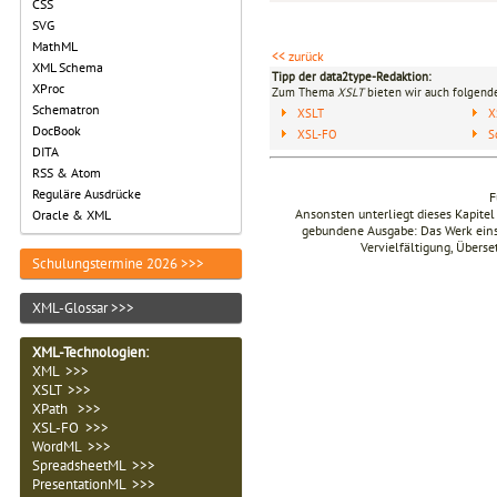
CSS
SVG
MathML
<< zurück
XML Schema
Tipp der data2type-Redaktion:
XProc
Zum Thema
XSLT
bieten wir auch folgende
Schematron
XSLT
X
DocBook
XSL-FO
S
DITA
RSS & Atom
Reguläre Ausdrücke
F
Ansonsten unterliegt dieses Kapit
Oracle & XML
gebundene Ausgabe: Das Werk einsch
Vervielfältigung, Übers
Schulungstermine 2026 >>>
XML-Glossar >>>
XML-Technologien
:
XML >>>
XSLT >>>
XPath >>>
XSL-FO >>>
WordML >>>
SpreadsheetML >>>
PresentationML >>>