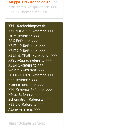
Gruppe XML-Technologien
und
diskutieren Sie spannende XML-
und KI-Themen mit uns!
XML-Nachschlagewerk:
XML 1.0 & 1.1-Referenz >>>
DOM-Referenz >>>
SAX-Referenz >>>
XSLT 1.0-Referenz >>>
XSLT 2.0-Referenz >>>
XSLT- & XPath-Funktionen >>>
XPath–Sprachreferenz >>>
XSL-FO-Referenz >>>
WordML-Referenz >>>
HTML/XHTML-Referenz >>>
CSS-Referenz >>>
MathML-Referenz >>>
XML Schema-Referenz >>>
XProc-Referenz >>>
Schematron-Referenz >>>
RSS 2.0-Referenz >>>
Atom-Referenz >>>
Unser Octopus Service: