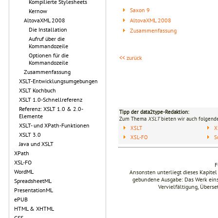
Kompilierte Stylesheets
Saxon 9
Kernow
AltovaXML 2008
AltovaXML 2008
Die Installation
Zusammenfassung
Aufruf über die
Kommandozeile
Optionen für die
<< zurück
Kommandozeile
Zusammenfassung
XSLT-Entwicklungsumgebungen
XSLT Kochbuch
XSLT 1.0-Schnellreferenz
Referenz: XSLT 1.0 & 2.0-
Tipp der data2type-Redaktion:
Elemente
Zum Thema
XSLT
bieten wir auch folgende
XSLT- und XPath-Funktionen
XSLT
X
XSLT 3.0
XSL-FO
S
Java und XSLT
XPath
XSL-FO
F
WordML
Ansonsten unterliegt dieses Kapit
gebundene Ausgabe: Das Werk einsch
SpreadsheetML
Vervielfältigung, Übers
PresentationML
ePUB
HTML & XHTML
CSS