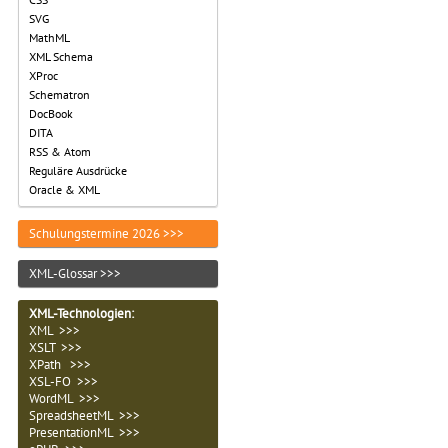
SVG
MathML
XML Schema
XProc
Schematron
DocBook
DITA
RSS & Atom
Reguläre Ausdrücke
Oracle & XML
Schulungstermine 2026 >>>
XML-Glossar >>>
XML-Technologien
:
XML >>>
XSLT >>>
XPath >>>
XSL-FO >>>
WordML >>>
SpreadsheetML >>>
PresentationML >>>