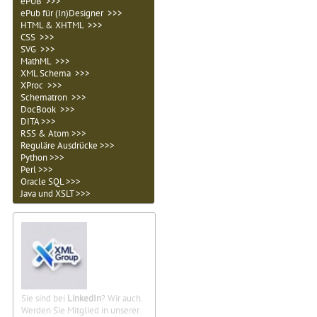
ePUB >>>
ePub für (In)Designer >>>
HTML & XHTML >>>
CSS >>>
SVG >>>
MathML >>>
XML Schema >>>
XProc >>>
Schematron >>>
DocBook >>>
DITA >>>
RSS & Atom >>>
Reguläre Ausdrücke >>>
Python >>>
Perl >>>
Oracle SQL >>>
Java und XSLT >>>
Sie sind bei
LinkedIn
? Wir auch.
Werden Sie Mitglied in unserer