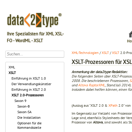
Ihre Spezialisten für XML XSL-
FO - WordML - XSLT
Ho
XML-Technologien
/
XSLT
/
XSLT
2.0-Pro
XSLT-Prozessoren für XSL
XML
Anmerkung der data2type-Redaktion:
XSLT
Die folgenden Seiten über XSLT-Prozess
Einführung in XSLT 1.0
2008. Die beschriebenen Prozessoren,
S
Der Verwandlungskünstler
und
Altova RaptorXML
, Stand Juli 2014
trotzdem dabei helfen können, einen f
Einführung in XSLT 2.0
XSLT 2.0-Prozessoren
Saxon 9
(Auszug aus "XSLT 2.0 &
XPath
2.0" von 
Saxon-B
Saxon-SA
Im Gegensatz zur Vielzahl von Prozessore
Die Installation
Lage sind, ebenfalls Stylesheets der Ver
Prozessor von
Altova
, sind sowohl als S
Optionen für die
Kommandozeile