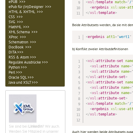
ePUB >>>
<
xsl:
template
match
=
"
/
ePub für (In)Designer >>>
<
ergebnis
xsl:
use-at
HTML & XHTML >>>
</
xsl:
template
>
CSS >>>
SVG >>>
Beide Attributsets werden, da sie mit 
MathML >>>
XML Schema >>>
XProc >>>
<
ergebnis
att1
=
"
wert1
"
Schematron >>>
DocBook >>>
b) Konflikt zweier Attributdefinitionen
DITA >>>
RSS & Atom >>>
<
xsl:
attribute-set
nam
Reguläre Ausdrücke >>>
<
xsl:
attribute
name
=
Python >>>
<
xsl:
attribute
name
=
Perl >>>
Oracle SQL >>>
</
xsl:
attribute-set
>
Java und XSLT >>>
<
xsl:
attribute-set
nam
<
xsl:
attribute
name
=
<
xsl:
attribute
name
=
</
xsl:
attribute-set
>
<
xsl:
template
match
=
"
/
<
ergebnis
xsl:
use-at
</
xsl:
template
>
Sie sind bei
LinkedIn
? Wir auch.
Werden Sie Mitglied in unserer
Auch hier werden beide Attributsets zusa