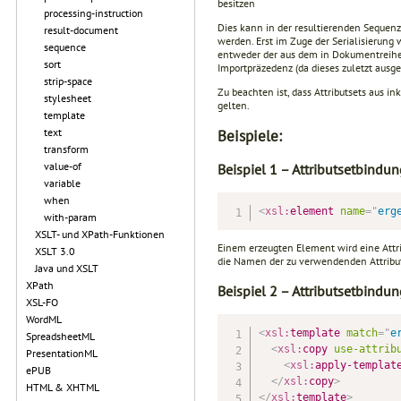
besitzen
processing-instruction
Dies kann in der resultierenden Sequenz
result-document
werden. Erst im Zuge der Serialisierung 
sequence
entweder der aus dem in Dokumentreihenf
sort
Importpräzedenz (da dieses zuletzt ausge
strip-space
Zu beachten ist, dass Attributsets aus in
stylesheet
gelten.
template
Beispiele:
text
transform
value-of
Beispiel 1 – Attributsetbindu
variable
when
<
xsl:
element
name
=
"
erg
with-param
XSLT- und XPath-Funktionen
Einem erzeugten Element wird eine Attr
XSLT 3.0
die Namen der zu verwendenden Attribut
Java und XSLT
XPath
Beispiel 2 – Attributsetbindun
XSL-FO
WordML
<
xsl:
template
match
=
"
e
SpreadsheetML
<
xsl:
copy
use-attrib
PresentationML
<
xsl:
apply-templat
ePUB
</
xsl:
copy
>
HTML & XHTML
</
xsl:
template
>