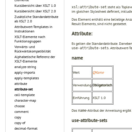
Kurzübersicht über XSLT 1.0
steht als Toplev
xsl:attribute-set
Kurzübersicht über XSLT 2.0
im gleichen Stylesheet definiert, inkludi
Zusätzliche Standardattribute
Das Element enthält eine beliebige Anz
ab XSLT 2.0
Result Elements, sind nicht gestattet.
Attributwert-Templates in
Instruktionen
Attribute:
XSLT-Elemente nach
Funktionsgruppen
Es gelten die Standardattribute. Daneben
Vorwärts- und
. Attributwert-
use-attribute-sets
Rückwärtskompatibilität
Alphabetische Referenz der
name
XSLT-Elemente
analyze-string
apply-imports
Wert
QName
apply-templates
attribute
Verwendung
Obligatorisch
attribute-set
call-template
Einführung
XSLT 1.0
character-map
choose
Das
-Attribut der Anweisung ergib
name
comment
copy
use-attribute-sets
copy-of
decimal-format