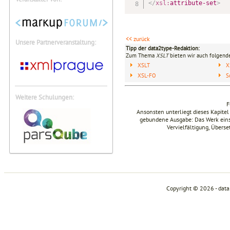
</
xsl:
attribute-set
>
<< zurück
Unsere Partnerveranstaltung:
Tipp der data2type-Redaktion:
Zum Thema
XSLT
bieten wir auch folgende
XSLT
X
XSL-FO
S
Weitere Schulungen:
F
Ansonsten unterliegt dieses Kapit
gebundene Ausgabe: Das Werk einsch
Vervielfältigung, Übers
Copyright © 2026 - dat