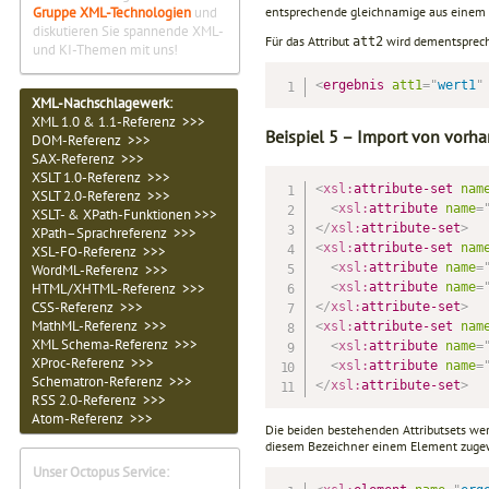
Gruppe XML-Technologien
und
entsprechende gleich­namige aus einem
diskutieren Sie spannende XML-
Für das Attribut
wird dementsprech
att2
und KI-Themen mit uns!
<
ergebnis
att1
=
"
wert1
"
XML-Nachschlagewerk:
XML 1.0 & 1.1-Referenz >>>
Beispiel 5 – Import von vorhan
DOM-Referenz >>>
SAX-Referenz >>>
XSLT 1.0-Referenz >>>
<
xsl:
attribute-set
nam
XSLT 2.0-Referenz >>>
<
xsl:
attribute
name
=
XSLT- & XPath-Funktionen >>>
</
xsl:
attribute-set
>
XPath–Sprachreferenz >>>
<
xsl:
attribute-set
nam
XSL-FO-Referenz >>>
<
xsl:
attribute
name
=
WordML-Referenz >>>
<
xsl:
attribute
name
=
HTML/XHTML-Referenz >>>
CSS-Referenz >>>
</
xsl:
attribute-set
>
MathML-Referenz >>>
<
xsl:
attribute-set
nam
XML Schema-Referenz >>>
<
xsl:
attribute
name
=
XProc-Referenz >>>
<
xsl:
attribute
name
=
Schematron-Referenz >>>
</
xsl:
attribute-set
>
RSS 2.0-Referenz >>>
Atom-Referenz >>>
Die beiden bestehenden Attributsets wer
die­sem Bezeichner einem Element zuge
Unser Octopus Service: