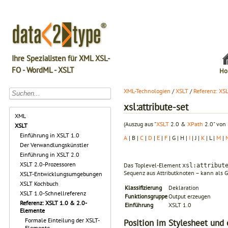
Ihre Spezialisten für XML XSL-
FO - WordML - XSLT
Ho
XML-Technologien
/
XSLT
/
Referenz: XS
xsl:attribute-set
XML
(Auszug aus "
XSLT
2.0 &
XPath
2.0" von 
XSLT
Einführung in XSLT 1.0
A
| B |
C
|
D
|
E
|
F
| G | H |
I
| J |
K
| L |
M
|
Der Verwandlungskünstler
Einführung in XSLT 2.0
XSLT 2.0-Prozessoren
Das Toplevel-Element
xsl:attribut
Sequenz aus Attributknoten – kann als
XSLT-Entwicklungsumgebungen
XSLT Kochbuch
Klassifizierung
Deklaration
XSLT 1.0-Schnellreferenz
Funktionsgruppe
Output erzeugen
Referenz: XSLT 1.0 & 2.0-
Einführung
XSLT 1.0
Elemente
Formale Einteilung der XSLT-
Position im Stylesheet und 
Elemente