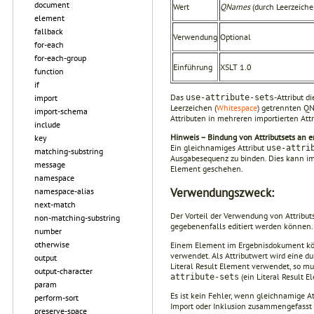
document
Wert
QNames
(durch Leerzeiche
element
fallback
Verwendung
Optional
for-each
for-each-group
Einführung
XSLT 1.0
function
if
Das
-Attribut d
import
use-attribute-sets
Leerzeichen (
Whitespace
) getrennten QN
import-schema
Attributen in mehreren importierten Attr
include
Hinweis – Bindung von Attributsets an e
key
Ein gleichnamiges Attribut
use-attri
matching-substring
Ausgabesequenz zu binden. Dies kann i
message
Element geschehen.
namespace
Verwendungszweck:
namespace-alias
next-match
Der Vorteil der Verwendung von Attributs
non-matching-substring
gegebenenfalls editiert werden können.
number
otherwise
Einem Element im Ergebnisdokument könn
verwen­det. Als Attributwert wird eine d
output
Literal Result Element verwendet, so m
output-character
(ein Literal Result 
attribute-sets
param
Es ist kein Fehler, wenn gleichnamige A
perform-sort
Import oder Inklusion zusammengefasst 
preserve-space