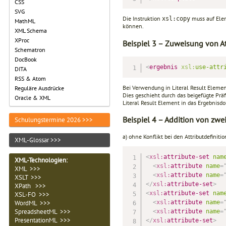
CSS
SVG
Die Instruktion
muss auf Ele
xsl:copy
MathML
können.
XML Schema
XProc
Beispiel 3 – Zuweisung von At
Schematron
DocBook
<
ergebnis
xsl:
use-attr
DITA
RSS & Atom
Bei Verwendung in Literal Result Elemen
Reguläre Ausdrücke
Dies geschieht durch das beigefügte Prä
Oracle & XML
Literal Result Ele­ment in das Ergebnisd
Beispiel 4 – Addition von zwe
Schulungstermine 2026 >>>
a) ohne Konflikt bei den Attributdefiniti
XML-Glossar >>>
<
xsl:
attribute-set
nam
XML-Technologien
:
<
xsl:
attribute
name
=
XML >>>
<
xsl:
attribute
name
=
XSLT >>>
</
xsl:
attribute-set
>
XPath >>>
<
xsl:
attribute-set
nam
XSL-FO >>>
WordML >>>
<
xsl:
attribute
name
=
SpreadsheetML >>>
<
xsl:
attribute
name
=
PresentationML >>>
</
xsl:
attribute-set
>