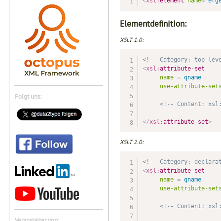
<
xsl:
element
name
=
"
erg
Elementdefinition:
XSLT 1.0:
<!-- Category: top-lev
<
xsl:
attribute-set
name
=
 qname
use-attribute-set
Folgt uns:
<!-- Content: xsl
</
xsl:
attribute-set
>
XSLT 2.0:
<!-- Category: declara
<
xsl:
attribute-set
name
=
 qname
use-attribute-set
<!-- Content: xsl
Veranstalter von: