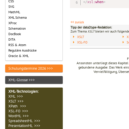
CSS
</
xsl:
when
>
SVG
MathML
XML Schema
<< zurück
XProc
Tipp der data2type-Redaktion:
Schematron
Zum Thema
XSLT
bieten wir auch folgende
DocBook
XSLT
X
DITA
XSL-FO
S
RSS & Atom
Reguläre Ausdrücke
Oracle & XML
F
Ansonsten unterliegt dieses Kapit
gebundene Ausgabe: Das Werk einsch
Schulungstermine 2026 >>>
Vervielfältigung, Übers
XML-Glossar >>>
XML-Technologien
:
XML >>>
XSLT >>>
XPath >>>
XSL-FO >>>
WordML >>>
SpreadsheetML >>>
PresentationML >>>