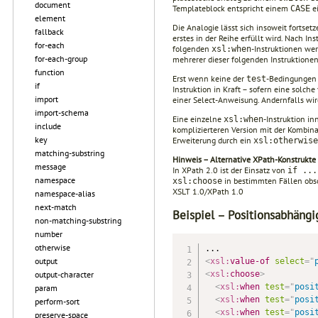
document
Templateblock entspricht einem
e
CASE
element
Die Analogie lässt sich insoweit fortsetz
fallback
erstes in der Reihe erfüllt wird. Nach I
for-each
folgenden
-Instruktionen wer
xsl:when
for-each-group
mehrerer dieser folgenden Instruktio­nen
function
Erst wenn keine der
-Bedingungen 
test
if
Instruktion in Kraft – sofern eine solche
import
einer Select-Anweisung. Andernfalls wi
import-schema
Eine einzelne
-Instruktion i
xsl:when
include
komplizierte­ren Version mit der Kombin
key
Erweiterung durch ein
xsl:otherwise
matching-substring
Hinweis – Alternative XPath-Konstrukte 
message
In XPath 2.0 ist der Einsatz von
if ...
namespace
in bestimmten Fällen obso
xsl:choose
XSLT 1.0/XPath 1.0
namespace-alias
next-match
Beispiel – Positionsabhängi
non-matching-substring
number
otherwise
output
<
xsl:
value-of
select
=
"
<
xsl:
choose
>
output-character
<
xsl:
when
test
=
"
posi
param
<
xsl:
when
test
=
"
posi
perform-sort
<
xsl:
when
test
=
"
posi
preserve-space