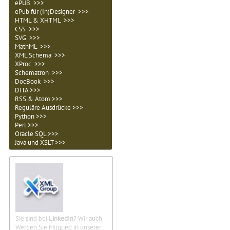
ePUB >>>
ePub für (In)Designer >>>
HTML & XHTML >>>
CSS >>>
SVG >>>
MathML >>>
XML Schema >>>
XProc >>>
Schematron >>>
DocBook >>>
DITA >>>
RSS & Atom >>>
Reguläre Ausdrücke >>>
Python >>>
Perl >>>
Oracle SQL >>>
Java und XSLT >>>
Sie sind bei
LinkedIn
? Wir auch.
Werden Sie Mitglied in unserer