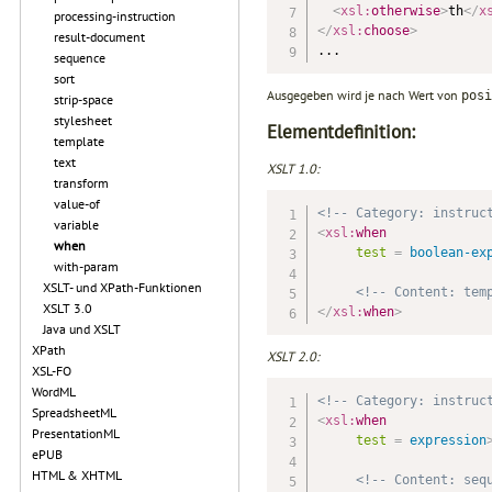
<
xsl:
otherwise
>
th
</
x
processing-instruction
</
xsl:
choose
>
result-document
sequence
sort
Ausgegeben wird je nach Wert von
posi
strip-space
stylesheet
Elementdefinition:
template
text
XSLT 1.0:
transform
value-of
<!-- Category: instruc
variable
<
xsl:
when
when
test
=
 boolean-ex
with-param
XSLT- und XPath-Funktionen
<!-- Content: tem
XSLT 3.0
</
xsl:
when
>
Java und XSLT
XPath
XSLT 2.0:
XSL-FO
WordML
<!-- Category: instruc
SpreadsheetML
<
xsl:
when
PresentationML
test
=
 expression
ePUB
HTML & XHTML
<!-- Content: seq