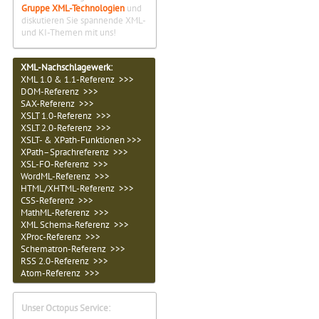
Gruppe XML-Technologien
und
diskutieren Sie spannende XML-
und KI-Themen mit uns!
XML-Nachschlagewerk:
XML 1.0 & 1.1-Referenz >>>
DOM-Referenz >>>
SAX-Referenz >>>
XSLT 1.0-Referenz >>>
XSLT 2.0-Referenz >>>
XSLT- & XPath-Funktionen >>>
XPath–Sprachreferenz >>>
XSL-FO-Referenz >>>
WordML-Referenz >>>
HTML/XHTML-Referenz >>>
CSS-Referenz >>>
MathML-Referenz >>>
XML Schema-Referenz >>>
XProc-Referenz >>>
Schematron-Referenz >>>
RSS 2.0-Referenz >>>
Atom-Referenz >>>
Unser Octopus Service: