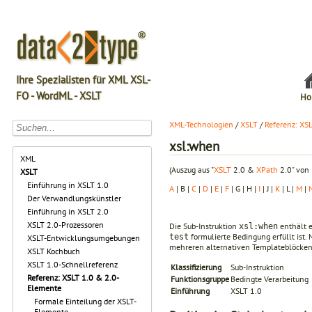
Ihre Spezialisten für XML XSL-
FO - WordML - XSLT
Ho
XML-Technologien
/
XSLT
/
Referenz: XS
xsl:when
XML
(Auszug aus "
XSLT
2.0 &
XPath
2.0" von 
XSLT
Einführung in XSLT 1.0
A
| B |
C
|
D
|
E
|
F
| G | H |
I
| J |
K
| L |
M
|
Der Verwandlungskünstler
Einführung in XSLT 2.0
XSLT 2.0-Prozessoren
Die Sub-Instruktion
enthält e
xsl:when
formulierte Bedingung erfüllt ist. 
test
XSLT-Entwicklungsumgebungen
mehreren alternativen Templateblöcke
XSLT Kochbuch
XSLT 1.0-Schnellreferenz
Klassifizierung
Sub-Instruktion
Referenz: XSLT 1.0 & 2.0-
Funktionsgruppe
Bedingte Verarbeitung
Elemente
Einführung
XSLT 1.0
Formale Einteilung der XSLT-
Elemente