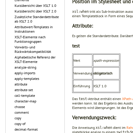
Position im Stylesheet und 
Kurzübersicht über XSLT 1.0
Kurzübersicht über XSLT 2.0
tritt als Sub-Instruktion aus
xsl:when
einen Templateblock in Form eines Seque
Zusätzliche Standardattribute
ab XSLT 2.0
Attribute:
Attributwert-Templates in
Instruktionen
Es gelten die Standardattribute. Darüberh
XSLT-Elemente nach
Funktionsgruppen
test
Vorwärts- und
Rückwärtskompatibilität
Alphabetische Referenz der
Wert
xpath-expression
XSLT-Elemente
analyze-string
apply-imports
Verwendung
obligatorisch
apply-templates
attribute
Einführung
XSLT 1.0
attribute-set
call-template
Das
-Attribut enthält einen
XPath-
test
character-map
werden kann. Ist das Ergebnis des Ausdr
choose
Elements wird übersprungen. Ist das Er
comment
Verwendungszweck:
copy
copy-of
Die Anweisung
dient im
Rah
xsl:when
decimal-format
plateblöcke analog zu einem
-S
switch