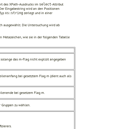
rt des XPath-Ausdrucks im
-Attribut
select
Der Eingabestring wird an den Positionen
 Typ
zerlegt und in einer
xs:string
tch ausgewählt. Die Untersuchung wird ab
n Metazeichen, wie sie in der folgenden Tabelle
, solange das m-Flag nicht explizit angegeben
Zeilenanfang bei gesetztem Flag m (dient auch als
Zeilenende bei gesetzem Flag m.
r Gruppen zu wählen.
izierers.