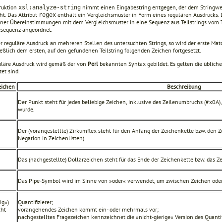
truktion
nimmt einen Eingabestring entgegen, der dem Stringwe
xsl:analyze-string
ht. Das Attribut
enthält ein Vergleichsmuster in Form eines regulären Ausdrucks. 
regex
ner Übereinstimmungen mit dem Vergleichsmuster in eine Sequenz aus Teilstrings vom
sequenz angeordnet.
er reguläre Ausdruck an mehreren Stellen des untersuchten Strings, so wird der erste Ma
ießlich dem ersten, auf den gefundenen Teilstring folgenden Zeichen fortgesetzt.
uläre Ausdruck wird gemäß der von
Perl
bekannten Syntax gebildet. Es gelten die übliche
tet sind.
eichen
Beschreibung
Der Punkt steht für jedes beliebige Zeichen, inklusive des Zeilenumbruchs (#x0A)
wurde.
Der (vorangestellte) Zirkumflex steht für den Anfang der Zeichenkette bzw. den 
Negation in Zeichenlisten).
Das (nachgestellte) Dollarzeichen steht für das Ende der Zeichenkette bzw. das 
Das Pipe-Symbol wird im Sinne von »oder« verwendet, um zwischen Zeichen ode
ig«)
Quantifizierer;
cht
vorangehendes Zeichen kommt ein- oder mehrmals vor;
nachgestelltes Fragezeichen kennzeichnet die »nicht-gierige« Version des Quantif