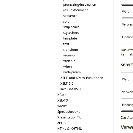
processing-instruction
result-document
Wert
sequence
sort
Verwe
strip-space
stylesheet
Einfüh
template
text
transform
Das Att
kann als
value-of
variable
select
when
with-param
XSLT- und XPath-Funktionen
Wert
XSLT 3.0
Java und XSLT
Verwe
XPath
XSL-FO
Einfüh
WordML
SpreadsheetML
PresentationML
Das Att
ePUB
Verw
HTML & XHTML