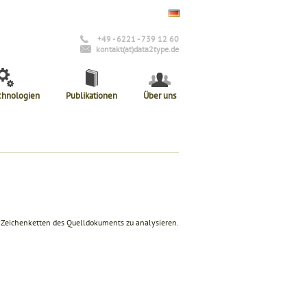
+49 - 6221 - 739 12 60
kontakt(at)data2type.de
chnologien
Publikationen
Über uns
, Zeichenketten des Quelldokuments zu analysieren.