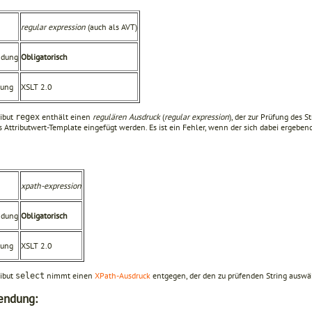
regular expression
(auch als AVT)
ndung
Obligatorisch
rung
XSLT 2.0
ribut
enthält einen
regulären Ausdruck
(
regular expression
), der zur Prüfung des 
regex
 Attributwert-Template eingefügt werden. Es ist ein Fehler, wenn der sich dabei ergebend
xpath-expression
ndung
Obligatorisch
rung
XSLT 2.0
ribut
nimmt einen
XPath-Ausdruck
entgegen, der den zu prüfenden String auswä
select
endung: