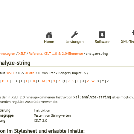
Home
Leistungen
Software
XML-Te
hnologien
/
XSLT
/
Referenz: XSLT 1.0 & 2.0-Elemente
/ analyze-string
nalyze-string
aus "
XSLT
2.0 &
XPath
2.0" von Frank Bongers, Kapitel 6.)
|
D
|
E
|
F
| G | H |
I
| J |
K
| L |
M
|
N
|
O
|
P
| Q |
R
|
S
|
T
| U |
V
|
W
| X | Y | Z
fe der in XSLT 2.0 hinzugekommenen Instruktion
ist es möglich
xsl:analyze-string
 werden reguläre Ausdrücke verwendet.
zierung
Instruktion
onsgruppe
Testen von Stringwerten
rung
XSLT 2.0
ion im Stylesheet und erlaubte Inhalte: