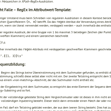
e: Metazeichen in XPath-RegEx-Ausdrücken.
ht Falle – RegEx im Attributwert-Template:
htiger Umstand muss beim Schreiben von regulären Ausdrücken in diesem Kontext berück
chen Quantifizie­rern
betrifft. Da das
-Attribut die Verwendung eines Attri
{n, m}
regex
n, wenn sie literal ver­wendet werden, verdoppelt werden – auch innerhalb des enthalt
r reguläre Ausdruck, der eine Gruppe von 1 bis maximal 3 beliebigen Zeichen (der Punkt 
hweiften Klammern) und einem Leerzeichen beschreibt
3}\s
her innerhalb des
-Attributs mit verdoppelten geschweiften Klammern geschrieb
regex
=".
{
{1, 3}
}
\s"
equenzbildung:
 Beginn des Strings keine Übereinstimmung mit dem Suchmuster gefunden, so enthält der e
timmung, schließt diese selbst aber nicht mit ein. Der zweite Teilstring entspricht dem S
aus einem »non-matching«-Abschnitt, der das Suchmuster nicht enthält etc.
 der Eingabestring mit dem Suchmuster, so entspricht das erste Ele­ment der Sequenz dem 
g«-Substring und so fort.
ht der vollständige getestete String dem Vergleichsmuster oder ist die­ses in ihm nicht en
 vollständigen Inputstring besteht. Dieser stellt dann entweder einen Match dar oder nic
m Fall darf ein Teilstring gebildet werden, der aus dem leeren String besteht. Dies hat zu