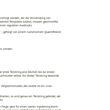
sichtigt werden, der die Verwendung von
but­wert-Templates zulässt, müssen geschweifte
enen regulären Ausdrucks.
'.', gefolgt von einem numerischem Quantifizierer
en werden:
rste Teilstring alle Zeichen bis zur ersten
uchmuster selbst. Ein dritter Teilstring bestünde
Vergleichsmuster, das zweite ist ein »non-
thalten, so wird genau ein Teilstring gebildet, der
ht.
r Folge, dass für einen leeren Inputstring keine