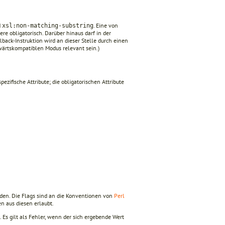
d
. Eine von
xsl:non-matching-substring
dere obligatorisch. Darüber hinaus darf in der
lback-Instruktion wird an dieser Stelle durch einen
wärtskompatiblen Modus relevant sein.)
ezifische Attribute; die obligatorischen Attribute
rden. Die Flags sind an die Konventionen von
Perl
en aus diesen erlaubt.
 Es gilt als Fehler, wenn der sich ergebende Wert