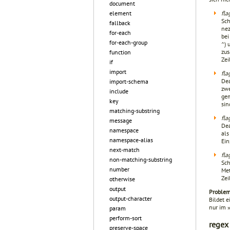
document
element
fla
Sch
fallback
nez
for-each
bei
for-each-group
^) 
zus
function
Zei
if
import
fla
Dea
import-schema
zwe
include
gem
key
sin
matching-substring
fla
message
Dea
namespace
als
namespace-alias
Ein
next-match
fla
non-matching-substring
Sch
number
Met
Zei
otherwise
output
Problem
output-character
Bildet 
nur im 
param
perform-sort
regex
preserve-space