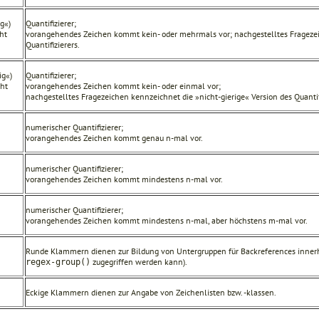
ig«)
Quantifizierer;
cht
vorangehendes Zeichen kommt kein- oder mehrmals vor; nachgestelltes Fragezeic
Quantifizierers.
ig«)
Quantifizierer;
cht
vorangehendes Zeichen kommt kein- oder einmal vor;
nachgestelltes Fragezeichen kennzeichnet die »nicht-gierige« Version des Quantif
numerischer Quantifizierer;
vorangehendes Zeichen kommt genau n-mal vor.
numerischer Quantifizierer;
vorangehendes Zeichen kommt mindestens n-mal vor.
numerischer Quantifizierer;
vorangehendes Zeichen kommt mindestens n-mal, aber höchstens m-mal vor.
Runde Klammern dienen zur Bildung von Untergruppen für Backreferences innerha
zugegriffen werden kann).
regex-group()
Eckige Klammern dienen zur Angabe von Zeichenlisten bzw. -klassen.