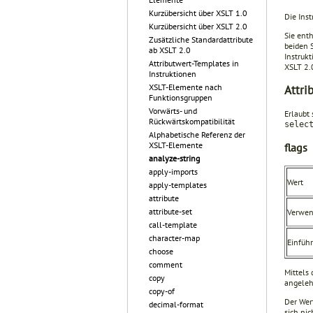
Kurzübersicht über XSLT 1.0
Die Ins
Kurzübersicht über XSLT 2.0
Sie enth
Zusätzliche Standardattribute
beiden 
ab XSLT 2.0
Instruk
Attributwert-Templates in
XSLT 2.
Instruktionen
XSLT-Elemente nach
Attri
Funktionsgruppen
Vorwärts- und
Erlaubt 
Rückwärtskompatibilität
selec
Alphabetische Referenz der
XSLT-Elemente
flags
analyze-string
apply-imports
Wert
apply-templates
attribute
attribute-set
Verwe
call-template
character-map
Einfüh
choose
comment
Mittels
copy
angelehn
copy-of
Der Wer
decimal-format
sich ni