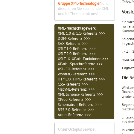
Tabelll
Gruppe XML-Technologien
und
diskutieren Sie spannende XML-
Vorsic
und KI-Themen mit uns!
Ein wic
numeris
XML-Nachschlagewerk:
Klammer
XML 1.0 & 1.1-Referenz >>>
DOM-Referenz >>>
Folgende
SAX-Referenz >>>
in gesc
XSLT 1.0-Referenz >>>
.{1, 
XSLT 2.0-Referenz >>>
XSLT- & XPath-Funktionen >>>
muss da
XPath–Sprachreferenz >>>
regex
XSL-FO-Referenz >>>
WordML-Referenz >>>
Die S
HTML/XHTML-Referenz >>>
CSS-Referenz >>>
Wird am
MathML-Referenz >>>
Übereins
XML Schema-Referenz >>>
wieder 
XProc-Referenz >>>
Schematron-Referenz >>>
Beginnt
matchin
RSS 2.0-Referenz >>>
Atom-Referenz >>>
Entspric
aus dem
Unser Octopus Service:
In keine