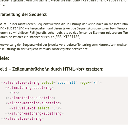
se­quenz gebildet wird und deshalb weder die Instruktion
xsl:matching-subst­ring
ird.
erarbeitung der Sequenz:
alfall einer nicht leeren Sequenz werden die Teilstrings der Reihe nach an die Instrukt
weitergegeben und deren jeweilige Sequenzkonstruktoren bzw. Templat
ing-substring
tionen, so wird dieser Fall jeweils behandelt, als ob das fehlende Element mit leerem 
ionen, so ist dies ein statischer Fehler (
).
ERR XTSE1130
Auswertung der Sequenz wird der jeweils verarbeitete Teilstring zum Kontextitem und sein
 Teilstrings in der Sequenz wird als Kontextgröße bezeichnet.
iele:
iel 1 – Zeilenumbrüche \n durch HTML-<br> ersetzen:
<
xsl:
analyze-string
select
=
"
abschnitt
"
regex
=
"
\n
"
>
<
xsl:
matching-substring
>
<
br
/>
</
xsl:
matching-substring
>
<
xsl:
non-matching-substring
>
<
xsl:
value-of
select
=
"
.
"
/>
</
xsl:
non-matching-substring
>
</
xsl:
analyze-string
>