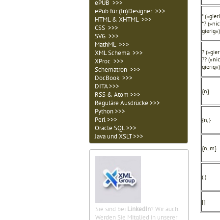
ePUB >>>
ePub für (In)Designer >>>
* (»gier
HTML & XHTML >>>
*? (»ni
CSS >>>
gierig«)
SVG >>>
MathML >>>
? (»gier
XML Schema >>>
?? (»ni
XProc >>>
gierig«)
Schematron >>>
DocBook >>>
DITA >>>
{n}
RSS & Atom >>>
Reguläre Ausdrücke >>>
Python >>>
Perl >>>
{n,}
Oracle SQL >>>
Java und XSLT >>>
{n, m}
( )
[]
Sie sind bei
LinkedIn
? Wir auch.
Werden Sie Mitglied in unserer