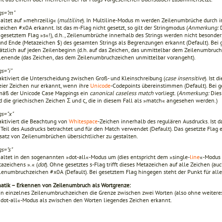
gs="m"
altet auf »mehrzeilig« (
multiline
). In Multiline-Modus m werden Zeilenumbrüche durch 
eichen #x0A erkannt. Ist das m-Flag nicht gesetzt, so gilt der Stringmo­dus (
Anmerkung:
D
 gesetztem Flag »s«!), d.h., Zeilenumbrüche innerhalb des Strings werden nicht besonde
und Ende (Metazeichen $) des gesamten Strings als Begrenzungen erkannt (Default). Bei
ätzlich auf jeden Zeilenbeginn (d.h. auf das Zeichen, das unmittelbar dem Zeilenumbruch
lenende (das Zeichen, das dem Zeilenumbruchzeichen unmittelbar vorangeht).
gs="i"
ktiviert die Unterscheidung zwischen Groß- und Klein­schreibung (
case
insensitive
). Ist 
ier Zeichen nur erkannt, wenn ihre
Unicode
-Codepoints überein­stimmen (Default). Bei 
äß der Unicode Case Mappings ein
canonical caseless match
vorliegt. (
Anmerkung:
Dies 
d die griechischen Zeichen Σ und ς, die in diesem Fall als »match« angesehen werden.)
gs="x"
ktiviert die Beachtung von
Whitespace
-Zeichen innerhalb des regulären Ausdrucks. Ist d
 Teil des Ausdrucks betrachtet und für den Match verwendet (Default). Das gesetzte Flag 
satz von Zeilenumbrüchen übersichtlicher zu gestalten.
gs="s"
altet in den sogenannten »dot-all«-Modus um (dies entspricht dem »single-
line
«-Modus 
azeichens ».« (
dot
). Ohne gesetztes s-Flag trifft dieses Metazeichen auf alle Zeichen (au
lenumbruchzeichen #x0A (Default). Bei gesetztem Flag hingegen steht der Punkt für all
atik – Erkennen von Zeilenumbruch als Wortgrenze:
ein einzelnes Zeilenumbruchzeichen die Grenze zwischen zwei Worten (also ohne weiteres
»dot-all«-Modus als zwischen den Worten liegendes Zei­chen erkannt.