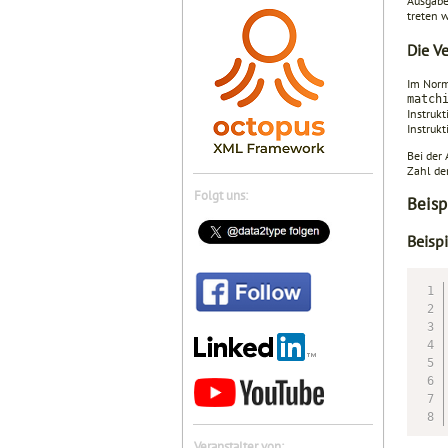
Ausgabe
treten w
Die V
Im Norm
match
Instruk
Instrukt
Bei der 
Zahl der
Folgt uns:
Beisp
Beisp
Veranstalter von: