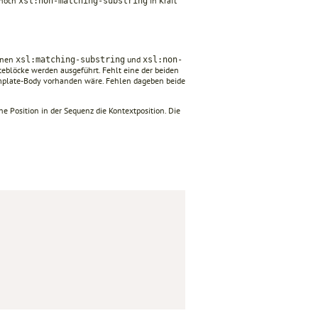
noch
in Kraft
xsl:non-matching-substring
ionen
und
xsl:matching-substring
xsl:non-
eblöcke werden ausgeführt. Fehlt eine der beiden
Template-Body vorhanden wäre. Fehlen dageben beide
e Position in der Sequenz die Kontextposition. Die