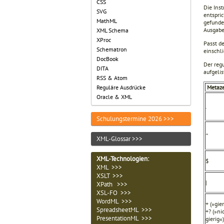
CSS
Die Ins
SVG
entspric
MathML
gefunde
Ausgabe
XML Schema
XProc
Passt d
Schematron
einschl
DocBook
Der reg
DITA
aufgelis
RSS & Atom
Metaz
Reguläre Ausdrücke
Oracle & XML
.
Schulungstermine 2026 >>>
^
XML-Glossar >>>
XML-Technologien
:
$
XML >>>
XSLT >>>
|
XPath >>>
XSL-FO >>>
WordML >>>
+ (»gier
SpreadsheetML >>>
+? (»ni
PresentationML >>>
gierig«)