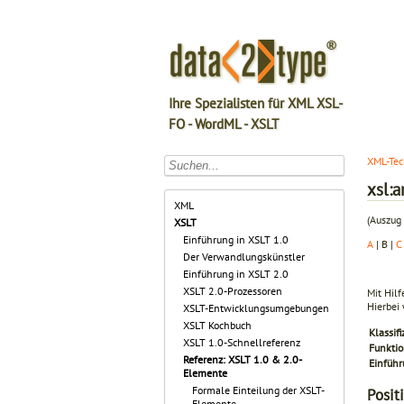
Ihre Spezialisten für XML XSL-
FO - WordML - XSLT
XML-Tec
xsl:a
XML
(Auszug 
XSLT
Einführung in XSLT 1.0
A
| B |
C
Der Verwandlungskünstler
Einführung in XSLT 2.0
XSLT 2.0-Prozessoren
Mit Hil
Hierbei
XSLT-Entwicklungsumgebungen
XSLT Kochbuch
Klassifi
XSLT 1.0-Schnellreferenz
Funkti
Referenz: XSLT 1.0 & 2.0-
Einfüh
Elemente
Formale Einteilung der XSLT-
Posit
Elemente