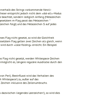
innerhalb des Strings vorkommende Newli­
ieser entspricht jedoch nicht dem »dot-all«-Modus
rs beachtet, sondern lediglich Anfang (Metazeichen
 gesetztem m-Flag passt das Metazeichen ^
zeichen folgt) und das Meta­zeichen $ auf jedes
dieses Flag nicht gesetzt, so wird die Gleich­heit
gesetztem Flag gelten zwei Zeichen als gleich, wenn
wird durch »case-folding« erreicht. Ein Beispiel
as Flag nicht gesetzt, werden Whitespace-Zei­chen
ermöglicht es, längere reguläre Ausdrücke durch den
von Perl). Beeinflusst wird das Verhalten des
ch Whitespace!) zu, außer auf das
e Zeichen inklusive des Zeilenumbruchs.
 dazwischen liegendes Leerzeichen!), so wird dies