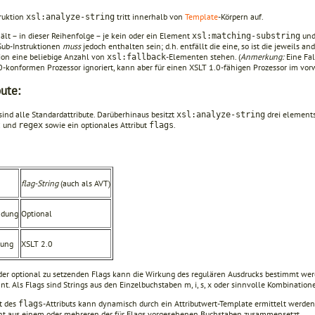
truktion
tritt innerhalb von
Template
-Körpern auf.
xsl:analyze-string
ält – in dieser Reihenfolge – je kein oder ein Element
un
xsl:matching-substring
Sub-Instruktionen
muss
jedoch enthalten sein; d.h. entfällt die eine, so ist die jeweils an
tion eine beliebige Anzahl von
-Elementen stehen. (
Anmerkung:
Eine Fal
xsl:fallback
0-konformen Prozessor ignoriert, kann aber für einen XSLT 1.0-fähigen Prozessor im vor
bute:
sind alle Standardattribute. Darüberhinaus besitzt
drei elementsp
xsl:analyze-string
und
sowie ein optionales Attribut
.
t
regex
flags
flag-String
(auch als AVT)
ndung
Optional
rung
XSLT 2.0
 der optional zu setzenden Flags kann die Wirkung des regulären Ausdrucks bestimmt we
t. Als Flags sind Strings aus den Einzelbuch­sta­ben m, i, s, x oder sinnvolle Kombination
t des
-Attributs kann dynamisch durch ein Attributwert-Template ermittelt werden.
flags
cht aus einem oder mehreren der für Flags vorgesehenen Buchstaben zusammen­setzt.