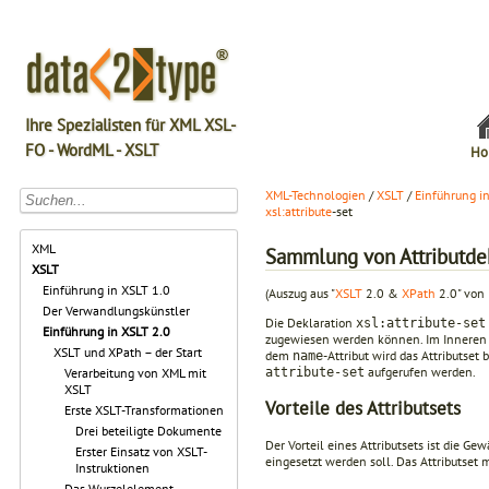
Ihre Spezialisten für XML XSL-
FO - WordML - XSLT
Ho
XML-Technologien
/
XSLT
/
Einführung i
xsl:attribute
-set
XML
Sammlung von Attributdekl
XSLT
Einführung in XSLT 1.0
(Auszug aus "
XSLT
2.0 &
XPath
2.0" von 
Der Verwandlungskünstler
Die Deklaration
xsl:attribute-set
Einführung in XSLT 2.0
zugewiesen werden können. Im Innere
XSLT und XPath – der Start
dem
-Attribut wird das Attributs
name
aufgerufen werden.
attribute-set
Verarbeitung von XML mit
XSLT
Vorteile des Attributsets
Erste XSLT-Transformationen
Drei beteiligte Dokumente
Der Vorteil eines Attributsets ist die Ge
Erster Einsatz von XSLT-
einge­setzt werden soll. Das Attributset 
Instruktionen
Das Wurzelelement