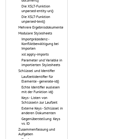
document()
Die XSLT-Funktion
unparsed-entity-uri()
Die XSLT-Funktion
unparsed-text()
Mehrere Ergebnisdokumente
Modulare Stylesheets
Importpräzedenz -
Konfliktbewältigung bei
Importen
xsl:apply-imports
Parameter und Variable in
importierten Stylesheets
Schlüssel und Identifier
Laufzeitidentifier für
Elemente - generate-id()
Echte Identifier auslesen
mit der Funktion id()
Keys - Listen von
Schlüsseln zur Laufzeit
Externe Keys - Schlüssel in
anderen Dokumenten
Gegenüberstellung: Keys
vs. ID
Zusammenfassung und
Aufgaben