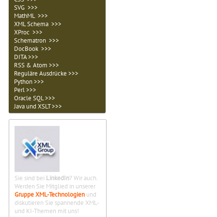
SVG >>>
MathML >>>
XML Schema >>>
XProc >>>
Schematron >>>
DocBook >>>
DITA >>>
RSS & Atom >>>
Reguläre Ausdrücke >>>
Python >>>
Perl >>>
Oracle SQL >>>
Java und XSLT >>>
Sie sind bei
LinkedIn
? Wir auch.
Werden Sie Mitglied in unserer
Gruppe XML-Technologien
und
diskutieren Sie spannende XML-
und KI-Themen mit uns!