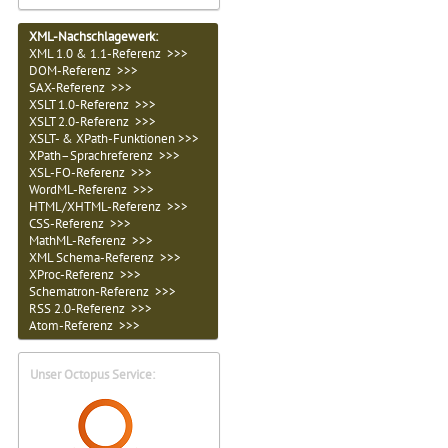
XML-Nachschlagewerk:
XML 1.0 & 1.1-Referenz >>>
DOM-Referenz >>>
SAX-Referenz >>>
XSLT 1.0-Referenz >>>
XSLT 2.0-Referenz >>>
XSLT- & XPath-Funktionen >>>
XPath–Sprachreferenz >>>
XSL-FO-Referenz >>>
WordML-Referenz >>>
HTML/XHTML-Referenz >>>
CSS-Referenz >>>
MathML-Referenz >>>
XML Schema-Referenz >>>
XProc-Referenz >>>
Schematron-Referenz >>>
RSS 2.0-Referenz >>>
Atom-Referenz >>>
Unser Octopus Service: