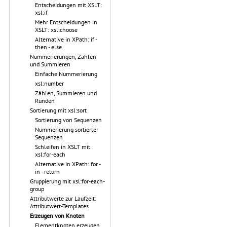
Entscheidungen mit XSLT:
xsl:if
Mehr Entscheidungen in
XSLT: xsl:choose
Alternative in XPath: if -
then - else
Nummerierungen, Zählen
und Summieren
Einfache Nummerierung
xsl:number
Zählen, Summieren und
Runden
Sortierung mit xsl:sort
Sortierung von Sequenzen
Nummerierung sortierter
Sequenzen
Schleifen in XSLT mit
xsl:for-each
Alternative in XPath: for -
in - return
Gruppierung mit xsl:for-each-
group
Attributwerte zur Laufzeit:
Attributwert-Templates
Erzeugen von Knoten
Elementknoten erzeugen