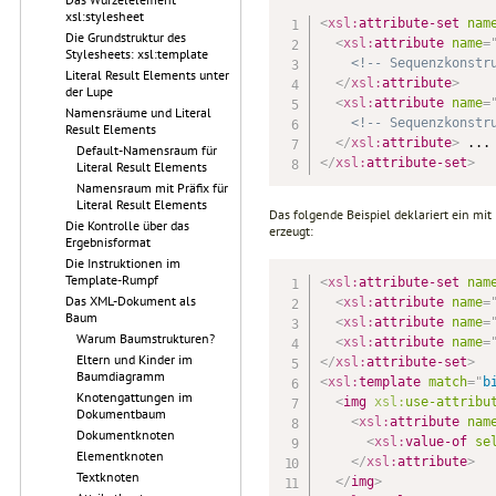
xsl:stylesheet
<
xsl:
attribute-set
nam
Die Grundstruktur des
<
xsl:
attribute
name
=
Stylesheets: xsl:template
<!-- Sequenzkonstr
Literal Result Elements unter
</
xsl:
attribute
>
der Lupe
<
xsl:
attribute
name
=
Namensräume und Literal
<!-- Sequenzkonstr
Result Elements
</
xsl:
attribute
>
Default-Namensraum für
</
xsl:
attribute-set
>
Literal Result Elements
Namensraum mit Präfix für
Literal Result Elements
Das folgende Beispiel deklariert ein mit
Die Kontrolle über das
erzeugt:
Ergebnisformat
Die Instruktionen im
Template-Rumpf
<
xsl:
attribute-set
nam
Das XML-Dokument als
<
xsl:
attribute
name
=
Baum
<
xsl:
attribute
name
=
Warum Baumstrukturen?
<
xsl:
attribute
name
=
Eltern und Kinder im
</
xsl:
attribute-set
>
Baumdiagramm
<
xsl:
template
match
=
"
b
Knotengattungen im
<
img
xsl:
use-attribu
Dokumentbaum
<
xsl:
attribute
nam
Dokumentknoten
<
xsl:
value-of
se
Elementknoten
</
xsl:
attribute
>
Textknoten
</
img
>