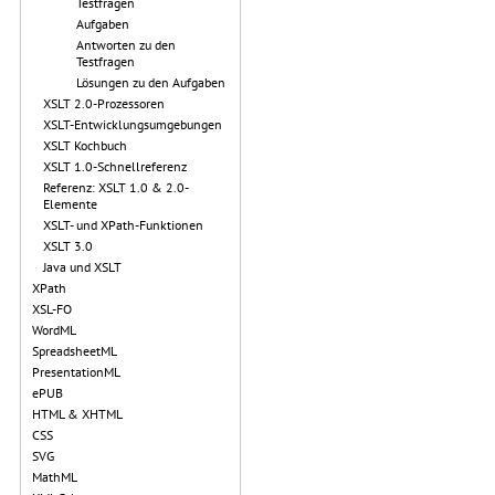
Testfragen
Aufgaben
Antworten zu den
Testfragen
Lösungen zu den Aufgaben
XSLT 2.0-Prozessoren
XSLT-Entwicklungsumgebungen
XSLT Kochbuch
XSLT 1.0-Schnellreferenz
Referenz: XSLT 1.0 & 2.0-
Elemente
XSLT- und XPath-Funktionen
XSLT 3.0
Java und XSLT
XPath
XSL-FO
WordML
SpreadsheetML
PresentationML
ePUB
HTML & XHTML
CSS
SVG
MathML