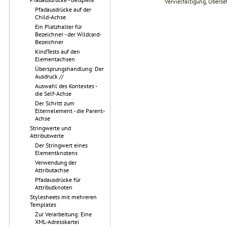
Vervielfältigung, Übers
Pfadausdrücke auf der
Child-Achse
Ein Platzhalter für
Bezeichner - der Wildcard-
Bezeichner
KindTests auf den
Elementachsen
Übersprungshandlung: Der
Ausdruck //
Auswahl des Kontextes -
die Self-Achse
Der Schritt zum
Elternelement - die Parent-
Achse
Stringwerte und
Attributwerte
Der Stringwert eines
Elementknotens
Verwendung der
Attributachse
Pfadausdrücke für
Attributknoten
Stylesheets mit mehreren
Templates
Zur Verarbeitung: Eine
XML-Adresskartei