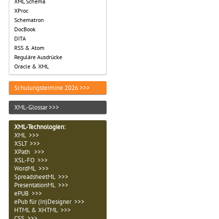
XML Schema
XProc
Schematron
DocBook
DITA
RSS & Atom
Reguläre Ausdrücke
Oracle & XML
Schulungstermine 2026 >>>
XML-Glossar >>>
XML-Technologien
:
XML >>>
XSLT >>>
XPath >>>
XSL-FO >>>
WordML >>>
SpreadsheetML >>>
PresentationML >>>
ePUB >>>
ePub für (In)Designer >>>
HTML & XHTML >>>
CSS >>>