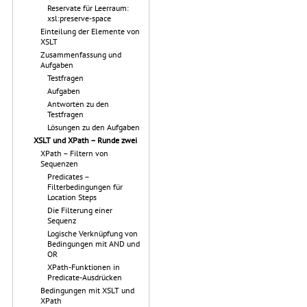
Reservate für Leerraum:
xsl:preserve-space
Einteilung der Elemente von
XSLT
Zusammenfassung und
Aufgaben
Testfragen
Aufgaben
Antworten zu den
Testfragen
Lösungen zu den Aufgaben
XSLT und XPath – Runde zwei
XPath – Filtern von
Sequenzen
Predicates –
Filterbedingungen für
Location Steps
Die Filterung einer
Sequenz
Logische Verknüpfung von
Bedingungen mit AND und
OR
XPath-Funktionen in
Predicate-Ausdrücken
Bedingungen mit XSLT und
XPath