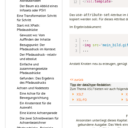
Attributknoten
</
xsl:
template
>
Der Baum als Abbild eines
Infosets oder PSVI
Das
-Attribut im
use-attribute-set
Eine Transformation Schritt
kopiert werden soll. Für dieses Attribut
für Schritt
Start mit XPath:
Im Ergebnisdokument:
Pfadausdrücke
Gewusst wo: Vom
Auffinden der Inhalte
Bezugspunkt: Der
<
img
src
=
"
mein_bild.gi
Pfadausdruck im Kontext
Der Pfadausdruck - relativ
und absolut
Anstatt Knoten neu zu erzeugen, genügt es
Einfache und
zusammengesetzte
Pfadausdrücke
Gefunden: Das Ergebnis
<< zurück
des Pfadausdrucks
Tipp der data2type-Redaktion:
Achsen und Nodetests
Zum Thema
XSLT
bieten wir auch folgende
Eine Achse für die
XSLT
X
Bewegungsrichtung
XSL-FO
S
Ein Knotentest für die
Auswahl
Eine kleine Achsenparade
F
Die zwei Schreibweisen für
Ansonsten unterliegt dieses Kapit
Achsenbezeichner
gebundene Ausgabe: Das Werk einsch
Pfadausdrücke - Beispiele