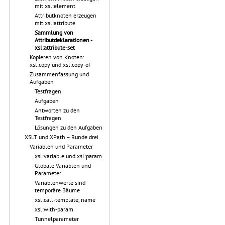
mit xsl:element
Attributknoten erzeugen
mit xsl:attribute
Sammlung von
Attributdeklarationen -
xsl:attribute-set
Kopieren von Knoten:
xsl:copy und xsl:copy-of
Zusammenfassung und
Aufgaben
Testfragen
Aufgaben
Antworten zu den
Testfragen
Lösungen zu den Aufgaben
XSLT und XPath – Runde drei
Variablen und Parameter
xsl:variable und xsl:param
Globale Variablen und
Parameter
Variablenwerte sind
temporäre Bäume
xsl:call-template, name
xsl:with-param
Tunnelparameter