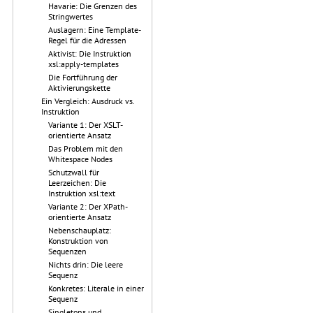
Havarie: Die Grenzen des
Stringwertes
Auslagern: Eine Template-
Regel für die Adressen
Aktivist: Die Instruktion
xsl:apply-templates
Die Fortführung der
Aktivierungskette
Ein Vergleich: Ausdruck vs.
Instruktion
Variante 1: Der XSLT-
orientierte Ansatz
Das Problem mit den
Whitespace Nodes
Schutzwall für
Leerzeichen: Die
Instruktion xsl:text
Variante 2: Der XPath-
orientierte Ansatz
Nebenschauplatz:
Konstruktion von
Sequenzen
Nichts drin: Die leere
Sequenz
Konkretes: Literale in einer
Sequenz
Singletons und