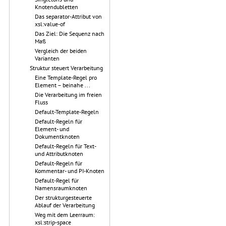
Knotendubletten
Das separator-Attribut von
xsl:value-of
Das Ziel: Die Sequenz nach
Maß
Vergleich der beiden
Varianten
Struktur steuert Verarbeitung
Eine Template-Regel pro
Element – beinahe ...
Die Verarbeitung im freien
Fluss
Default-Template-Regeln
Default-Regeln für
Element- und
Dokumentknoten
Default-Regeln für Text-
und Attributknoten
Default-Regeln für
Kommentar- und PI-Knoten
Default-Regel für
Namensraumknoten
Der strukturgesteuerte
Ablauf der Verarbeitung
Weg mit dem Leerraum:
xsl:strip-space