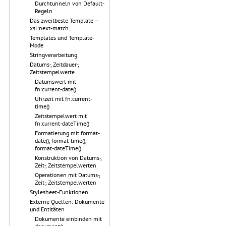
Durchtunneln von Default-
Regeln
Das zweitbeste Template –
xsl:next-match
Templates und Template-
Mode
Stringverarbeitung
Datums-, Zeitdauer-,
Zeitstempelwerte
Datumswert mit
fn:current-date()
Uhrzeit mit fn:current-
time()
Zeitstempelwert mit
fn:current-dateTime()
Formatierung mit format-
date(), format-time(),
format-dateTime()
Konstruktion von Datums-,
Zeit-, Zeitstempelwerten
Operationen mit Datums-,
Zeit-, Zeitstempelwerten
Stylesheet-Funktionen
Externe Quellen: Dokumente
und Entitäten
Dokumente einbinden mit