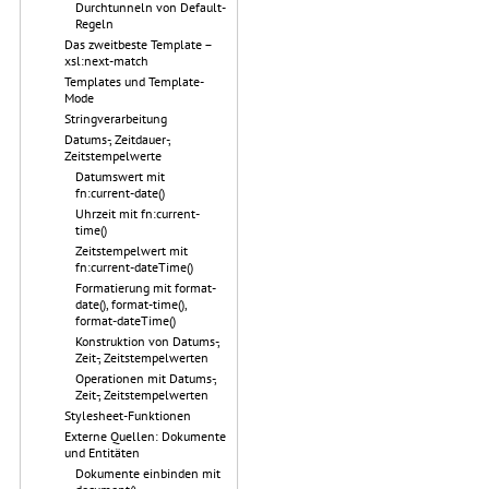
Durchtunneln von Default-
Regeln
Das zweitbeste Template –
xsl:next-match
Templates und Template-
Mode
Stringverarbeitung
Datums-, Zeitdauer-,
Zeitstempelwerte
Datumswert mit
fn:current-date()
Uhrzeit mit fn:current-
time()
Zeitstempelwert mit
fn:current-dateTime()
Formatierung mit format-
date(), format-time(),
format-dateTime()
Konstruktion von Datums-,
Zeit-, Zeitstempelwerten
Operationen mit Datums-,
Zeit-, Zeitstempelwerten
Stylesheet-Funktionen
Externe Quellen: Dokumente
und Entitäten
Dokumente einbinden mit