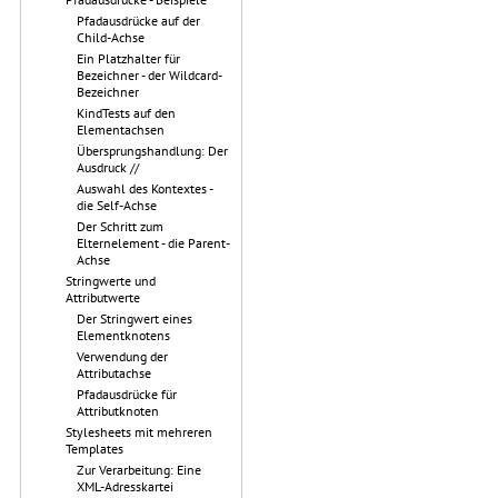
Pfadausdrücke auf der
Child-Achse
Ein Platzhalter für
Bezeichner - der Wildcard-
Bezeichner
KindTests auf den
Elementachsen
Übersprungshandlung: Der
Ausdruck //
Auswahl des Kontextes -
die Self-Achse
Der Schritt zum
Elternelement - die Parent-
Achse
Stringwerte und
Attributwerte
Der Stringwert eines
Elementknotens
Verwendung der
Attributachse
Pfadausdrücke für
Attributknoten
Stylesheets mit mehreren
Templates
Zur Verarbeitung: Eine
XML-Adresskartei