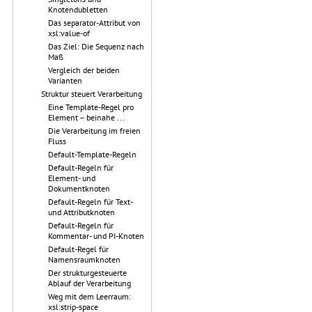
Knotendubletten
Das separator-Attribut von
xsl:value-of
Das Ziel: Die Sequenz nach
Maß
Vergleich der beiden
Varianten
Struktur steuert Verarbeitung
Eine Template-Regel pro
Element – beinahe ...
Die Verarbeitung im freien
Fluss
Default-Template-Regeln
Default-Regeln für
Element- und
Dokumentknoten
Default-Regeln für Text-
und Attributknoten
Default-Regeln für
Kommentar- und PI-Knoten
Default-Regel für
Namensraumknoten
Der strukturgesteuerte
Ablauf der Verarbeitung
Weg mit dem Leerraum:
xsl:strip-space