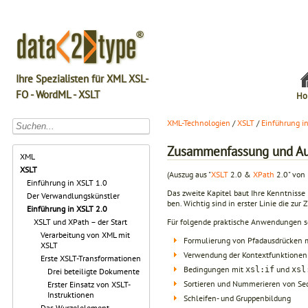
Ihre Spezialisten für XML XSL-
FO - WordML - XSLT
Ho
XML-Technologien
/
XSLT
/
Einführung i
Zusammenfassung und Au
XML
XSLT
(Auszug aus "
XSLT
2.0 &
XPath
2.0" von 
Einführung in XSLT 1.0
Das zweite Kapitel baut Ihre Kenntnisse 
Der Verwandlungskünstler
ben. Wichtig sind in erster Linie die z
Einführung in XSLT 2.0
Für folgende praktische Anwendungen sol
XSLT und XPath – der Start
Verarbeitung von XML mit
Formulierung von Pfadausdrücken m
XSLT
Verwendung der Kontextfunktione
Erste XSLT-Transformationen
Bedingungen mit
und
xsl:if
xsl
Drei beteiligte Dokumente
Sortieren und Nummerieren von S
Erster Einsatz von XSLT-
Instruktionen
Schleifen- und Gruppenbildung
Das Wurzelelement