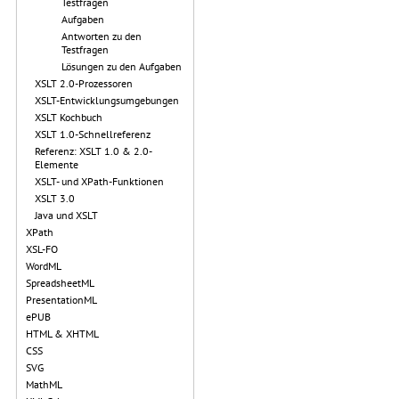
Testfragen
Aufgaben
Antworten zu den
Testfragen
Lösungen zu den Aufgaben
XSLT 2.0-Prozessoren
XSLT-Entwicklungsumgebungen
XSLT Kochbuch
XSLT 1.0-Schnellreferenz
Referenz: XSLT 1.0 & 2.0-
Elemente
XSLT- und XPath-Funktionen
XSLT 3.0
Java und XSLT
XPath
XSL-FO
WordML
SpreadsheetML
PresentationML
ePUB
HTML & XHTML
CSS
SVG
MathML