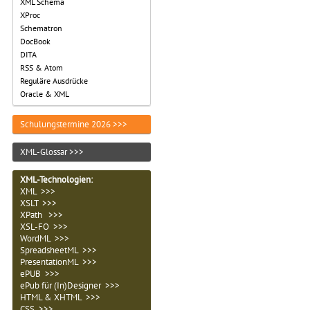
XML Schema
XProc
Schematron
DocBook
DITA
RSS & Atom
Reguläre Ausdrücke
Oracle & XML
Schulungstermine 2026 >>>
XML-Glossar >>>
XML-Technologien
:
XML >>>
XSLT >>>
XPath >>>
XSL-FO >>>
WordML >>>
SpreadsheetML >>>
PresentationML >>>
ePUB >>>
ePub für (In)Designer >>>
HTML & XHTML >>>
CSS >>>