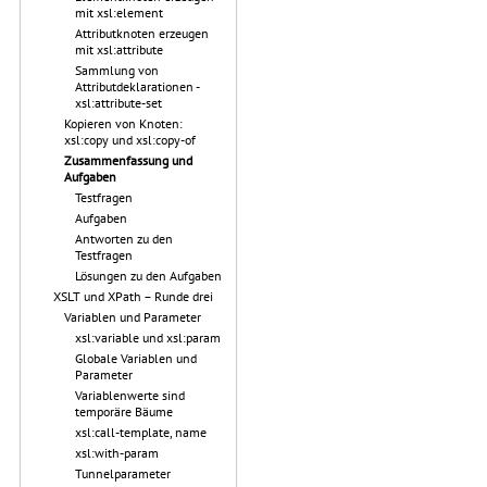
mit xsl:element
Attributknoten erzeugen
mit xsl:attribute
Sammlung von
Attributdeklarationen -
xsl:attribute-set
Kopieren von Knoten:
xsl:copy und xsl:copy-of
Zusammenfassung und
Aufgaben
Testfragen
Aufgaben
Antworten zu den
Testfragen
Lösungen zu den Aufgaben
XSLT und XPath – Runde drei
Variablen und Parameter
xsl:variable und xsl:param
Globale Variablen und
Parameter
Variablenwerte sind
temporäre Bäume
xsl:call-template, name
xsl:with-param
Tunnelparameter