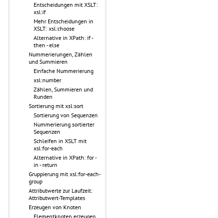
Entscheidungen mit XSLT:
xsl:if
Mehr Entscheidungen in
XSLT: xsl:choose
Alternative in XPath: if -
then - else
Nummerierungen, Zählen
und Summieren
Einfache Nummerierung
xsl:number
Zählen, Summieren und
Runden
Sortierung mit xsl:sort
Sortierung von Sequenzen
Nummerierung sortierter
Sequenzen
Schleifen in XSLT mit
xsl:for-each
Alternative in XPath: for -
in - return
Gruppierung mit xsl:for-each-
group
Attributwerte zur Laufzeit:
Attributwert-Templates
Erzeugen von Knoten
Elementknoten erzeugen