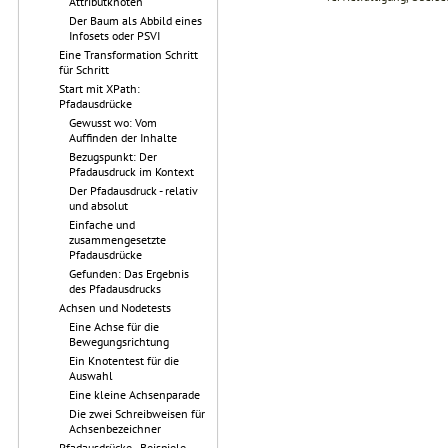
Attributknoten
Der Baum als Abbild eines
Infosets oder PSVI
Eine Transformation Schritt
für Schritt
Start mit XPath:
Pfadausdrücke
Gewusst wo: Vom
Auffinden der Inhalte
Bezugspunkt: Der
Pfadausdruck im Kontext
Der Pfadausdruck - relativ
und absolut
Einfache und
zusammengesetzte
Pfadausdrücke
Gefunden: Das Ergebnis
des Pfadausdrucks
Achsen und Nodetests
Eine Achse für die
Bewegungsrichtung
Ein Knotentest für die
Auswahl
Eine kleine Achsenparade
Die zwei Schreibweisen für
Achsenbezeichner
Pfadausdrücke - Beispiele