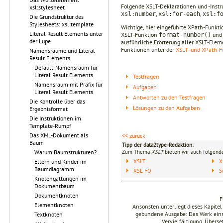
Folgende XSLT-Deklarationen und -Instr
xsl:stylesheet
,
,
xsl:number
xsl:for-each
xsl:f
Die Grundstruktur des
Stylesheets: xsl:template
Wichtige, hier eingeführte XPath-Funkt
Literal Result Elements unter
XSLT-Funktion
und 
format-number()
der Lupe
ausführliche Erörterung aller XSLT-Elem
Funktionen unter der
XSLT- und XPath-F
Namensräume und Literal
Result Elements
Default-Namensraum für
Literal Result Elements
Testfragen
Namensraum mit Präfix für
Aufgaben
Literal Result Elements
Antworten zu den Testfragen
Die Kontrolle über das
Lösungen zu den Aufgaben
Ergebnisformat
Die Instruktionen im
Template-Rumpf
Das XML-Dokument als
<< zurück
Baum
Tipp der data2type-Redaktion:
Zum Thema
XSLT
bieten wir auch folgende
Warum Baumstrukturen?
XSLT
X
Eltern und Kinder im
Baumdiagramm
XSL-FO
S
Knotengattungen im
Dokumentbaum
Dokumentknoten
F
Elementknoten
Ansonsten unterliegt dieses Kapit
gebundene Ausgabe: Das Werk einsch
Textknoten
Vervielfältigung, Übers