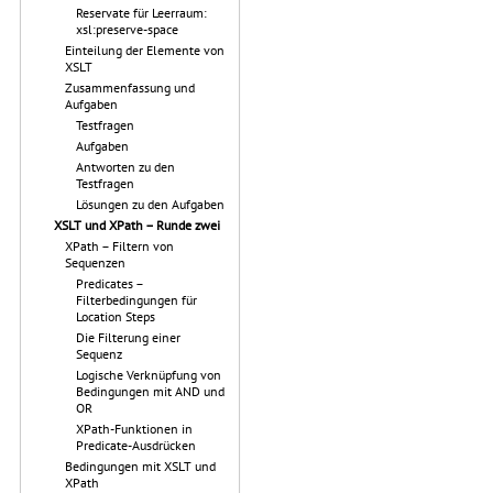
Reservate für Leerraum:
xsl:preserve-space
Einteilung der Elemente von
XSLT
Zusammenfassung und
Aufgaben
Testfragen
Aufgaben
Antworten zu den
Testfragen
Lösungen zu den Aufgaben
XSLT und XPath – Runde zwei
XPath – Filtern von
Sequenzen
Predicates –
Filterbedingungen für
Location Steps
Die Filterung einer
Sequenz
Logische Verknüpfung von
Bedingungen mit AND und
OR
XPath-Funktionen in
Predicate-Ausdrücken
Bedingungen mit XSLT und
XPath