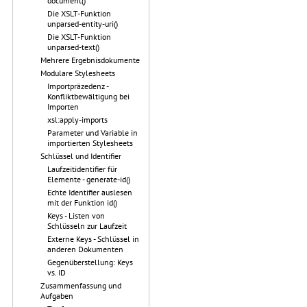
document()
Die XSLT-Funktion
unparsed-entity-uri()
Die XSLT-Funktion
unparsed-text()
Mehrere Ergebnisdokumente
Modulare Stylesheets
Importpräzedenz -
Konfliktbewältigung bei
Importen
xsl:apply-imports
Parameter und Variable in
importierten Stylesheets
Schlüssel und Identifier
Laufzeitidentifier für
Elemente - generate-id()
Echte Identifier auslesen
mit der Funktion id()
Keys - Listen von
Schlüsseln zur Laufzeit
Externe Keys - Schlüssel in
anderen Dokumenten
Gegenüberstellung: Keys
vs. ID
Zusammenfassung und
Aufgaben