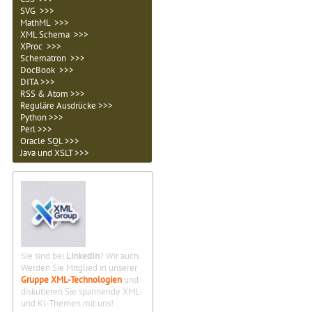
SVG >>>
MathML >>>
XML Schema >>>
XProc >>>
Schematron >>>
DocBook >>>
DITA >>>
RSS & Atom >>>
Reguläre Ausdrücke >>>
Python >>>
Perl >>>
Oracle SQL >>>
Java und XSLT >>>
Sie sind bei
LinkedIn
? Wir auch.
Werden Sie Mitglied in unserer
Gruppe XML-Technologien
und
diskutieren Sie spannende XML-
und KI-Themen mit uns!