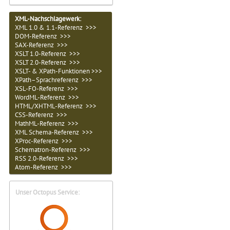
XML-Nachschlagewerk:
XML 1.0 & 1.1-Referenz >>>
DOM-Referenz >>>
SAX-Referenz >>>
XSLT 1.0-Referenz >>>
XSLT 2.0-Referenz >>>
XSLT- & XPath-Funktionen >>>
XPath–Sprachreferenz >>>
XSL-FO-Referenz >>>
WordML-Referenz >>>
HTML/XHTML-Referenz >>>
CSS-Referenz >>>
MathML-Referenz >>>
XML Schema-Referenz >>>
XProc-Referenz >>>
Schematron-Referenz >>>
RSS 2.0-Referenz >>>
Atom-Referenz >>>
Unser Octopus Service: