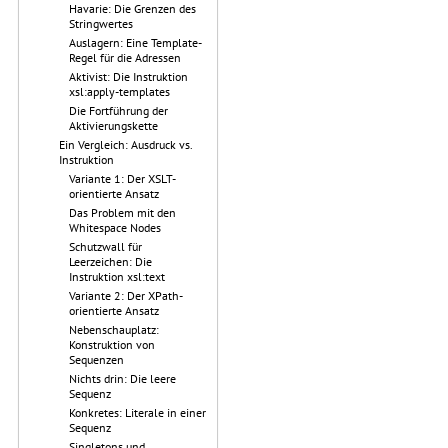
Havarie: Die Grenzen des
Stringwertes
Auslagern: Eine Template-
Regel für die Adressen
Aktivist: Die Instruktion
xsl:apply-templates
Die Fortführung der
Aktivierungskette
Ein Vergleich: Ausdruck vs.
Instruktion
Variante 1: Der XSLT-
orientierte Ansatz
Das Problem mit den
Whitespace Nodes
Schutzwall für
Leerzeichen: Die
Instruktion xsl:text
Variante 2: Der XPath-
orientierte Ansatz
Nebenschauplatz:
Konstruktion von
Sequenzen
Nichts drin: Die leere
Sequenz
Konkretes: Literale in einer
Sequenz
Singletons und