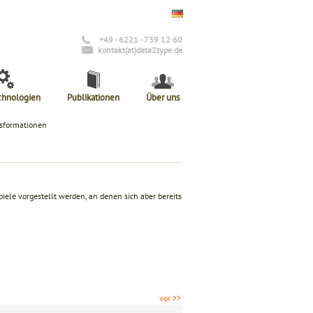
+49 - 6221 - 739 12 60
kontakt(at)data2type.de
chnologien
Publikationen
Über uns
nsformationen
piele vorgestellt werden, an denen sich aber bereits
vor >>