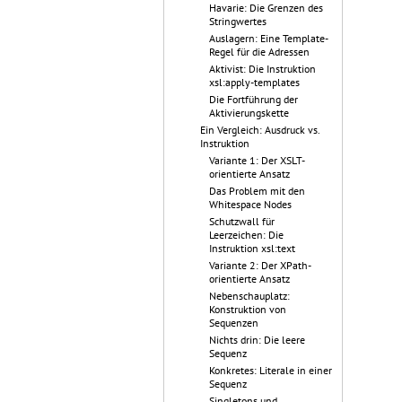
Havarie: Die Grenzen des
Stringwertes
Auslagern: Eine Template-
Regel für die Adressen
Aktivist: Die Instruktion
xsl:apply-templates
Die Fortführung der
Aktivierungskette
Ein Vergleich: Ausdruck vs.
Instruktion
Variante 1: Der XSLT-
orientierte Ansatz
Das Problem mit den
Whitespace Nodes
Schutzwall für
Leerzeichen: Die
Instruktion xsl:text
Variante 2: Der XPath-
orientierte Ansatz
Nebenschauplatz:
Konstruktion von
Sequenzen
Nichts drin: Die leere
Sequenz
Konkretes: Literale in einer
Sequenz
Singletons und