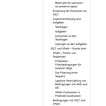
Reservate für Leerraum:
xsl:preserve-space
Einteilung der Elemente von
XSLT
Zusammenfassung und
Aufgaben
Testfragen
Aufgaben
Antworten zu den
Testfragen
Lösungen zu den Aufgaben
XSLT und XPath – Runde zwei
XPath – Filtern von
Sequenzen
Predicates –
Filterbedingungen für
Location Steps
Die Filterung einer
Sequenz
Logische Verknüpfung von
Bedingungen mit AND und
OR
XPath-Funktionen in
Predicate-Ausdrücken
Bedingungen mit XSLT und
XPath