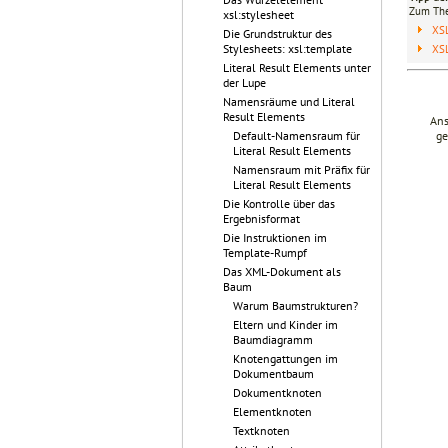
Zum T
xsl:stylesheet
XS
Die Grundstruktur des
Stylesheets: xsl:template
XS
Literal Result Elements unter
der Lupe
Namensräume und Literal
Result Elements
Ans
ge
Default-Namensraum für
Literal Result Elements
Namensraum mit Präfix für
Literal Result Elements
Die Kontrolle über das
Ergebnisformat
Die Instruktionen im
Template-Rumpf
Das XML-Dokument als
Baum
Warum Baumstrukturen?
Eltern und Kinder im
Baumdiagramm
Knotengattungen im
Dokumentbaum
Dokumentknoten
Elementknoten
Textknoten