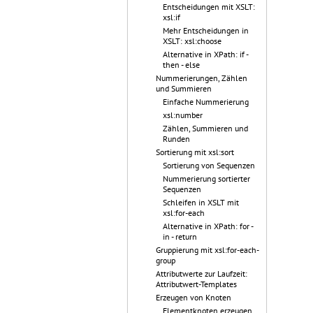
Entscheidungen mit XSLT:
xsl:if
Mehr Entscheidungen in
XSLT: xsl:choose
Alternative in XPath: if -
then - else
Nummerierungen, Zählen
und Summieren
Einfache Nummerierung
xsl:number
Zählen, Summieren und
Runden
Sortierung mit xsl:sort
Sortierung von Sequenzen
Nummerierung sortierter
Sequenzen
Schleifen in XSLT mit
xsl:for-each
Alternative in XPath: for -
in - return
Gruppierung mit xsl:for-each-
group
Attributwerte zur Laufzeit:
Attributwert-Templates
Erzeugen von Knoten
Elementknoten erzeugen