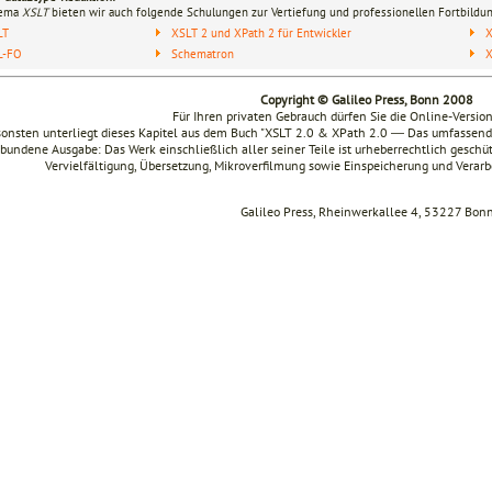
hema
XSLT
bieten wir auch folgende Schulungen zur Vertiefung und professionellen Fortbildun
LT
XSLT 2 und XPath 2 für Entwickler
X
L-FO
Schematron
Copyright © Galileo Press, Bonn 2008
Für Ihren privaten Gebrauch dürfen Sie die Online-Versio
onsten unterliegt dieses Kapitel aus dem Buch "XSLT 2.0 & XPath 2.0 ― Das umfasse
bundene Ausgabe: Das Werk einschließlich aller seiner Teile ist urheberrechtlich geschüt
Vervielfältigung, Übersetzung, Mikroverfilmung sowie Einspeicherung und Verar
Galileo Press, Rheinwerkallee 4, 53227 Bon