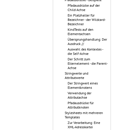
Pfadausdrücke auf der
Child-Achse
Ein Platzhalter für
Bezeichner - der Wildcard-
Bezeichner
KindTests auf den
Elementachsen
Übersprungshandlung: Der
Ausdruck //
Auswahl des Kontextes -
die Self-Achse
Der Schritt zum
Elternelement - die Parent-
Achse
Stringwerte und
Attributwerte
Der Stringwert eines
Elementknotens
Verwendung der
Attributachse
Pfadausdrücke für
Attributknoten
Stylesheets mit mehreren
Templates
Zur Verarbeitung: Eine
XML-Adresskartei