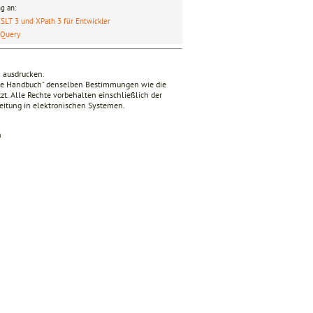
g an:
SLT 3 und XPath 3 für Entwickler
XQuery
n ausdrucken.
nde Handbuch" denselben Bestimmungen wie die
zt. Alle Rechte vorbehalten einschließlich der
beitung in elektronischen Systemen.
n