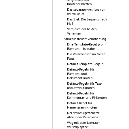
Knotendubletten
Das separator-Attribut von
xsl:value-of
Das Ziel: Die Sequenz nach
Maß
Vergleich der beiden
Varianten
Struktur steuert Verarbeitung
Eine Template-Regel pro
Element – beinahe ...
Die Verarbeitung im freien
Fluss
Default-Template-Regeln
Default-Regeln für
Element- und
Dokumentknoten
Default-Regeln für Text-
und Attributknoten
Default-Regeln für
Kommentar- und PI-Knoten
Default-Regel für
Namensraumknoten
Der strukturgesteuerte
Ablauf der Verarbeitung
Weg mit dem Leerraum:
xsl:strip-space