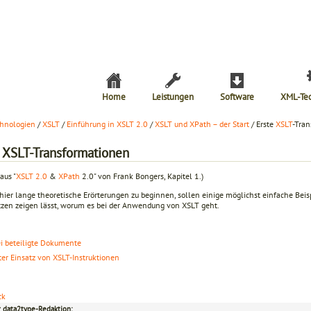
Home
Leistungen
Software
XML-Te
hnologien
/
XSLT
/
Einführung in XSLT 2.0
/
XSLT und XPath – der Start
/ Erste
XSLT
-Tra
e XSLT-Transformationen
aus "
XSLT 2.0
&
XPath
2.0" von Frank Bongers, Kapitel 1.)
hier lange theoretische Erörterungen zu beginnen, sollen einige mög­lichst einfache Beis
tzen zeigen lässt, worum es bei der Anwendung von XSLT geht.
i beteiligte Dokumente
ter Einsatz von XSLT-Instruktionen
ck
r data2type-Redaktion: