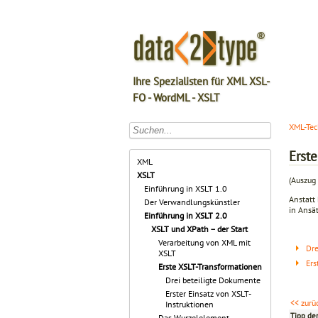
Ihre Spezialisten für XML XSL-
FO - WordML - XSLT
XML-Tec
Erst
XML
XSLT
(Auszug 
Einführung in XSLT 1.0
Anstatt 
Der Verwandlungskünstler
in Ansä
Einführung in XSLT 2.0
XSLT und XPath – der Start
Verarbeitung von XML mit
Dre
XSLT
Ers
Erste XSLT-Transformationen
Drei beteiligte Dokumente
Erster Einsatz von XSLT-
<< zurü
Instruktionen
Tipp de
Das Wurzelelement