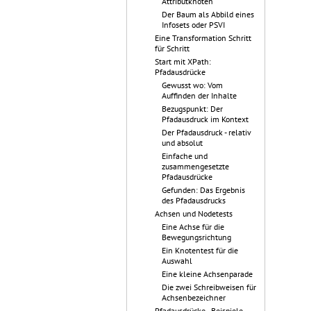
Attributknoten
Der Baum als Abbild eines
Infosets oder PSVI
Eine Transformation Schritt
für Schritt
Start mit XPath:
Pfadausdrücke
Gewusst wo: Vom
Auffinden der Inhalte
Bezugspunkt: Der
Pfadausdruck im Kontext
Der Pfadausdruck - relativ
und absolut
Einfache und
zusammengesetzte
Pfadausdrücke
Gefunden: Das Ergebnis
des Pfadausdrucks
Achsen und Nodetests
Eine Achse für die
Bewegungsrichtung
Ein Knotentest für die
Auswahl
Eine kleine Achsenparade
Die zwei Schreibweisen für
Achsenbezeichner
Pfadausdrücke - Beispiele