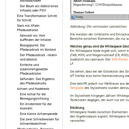
Attributknoten
Der Baum als Abbild eines
Infosets oder PSVI
Eine Transformation Schritt
für Schritt
Start mit XPath:
Abbildung: Die vermissten Leerzeichen.
Pfadausdrücke
Die meisten der Umbrüche und Einrückun
Gewusst wo: Vom
Bereiche zwischen Elementen, die nur 
Auffinden der Inhalte
Bezugspunkt: Der
Welches genau sind die Whitespace-Zei
Pfadausdruck im Kontext
Ein Whitespace Node ergibt sich, wenn e
(TAB, #09) und Wagenrücklauf (CR, #0D)
Der Pfadausdruck - relativ
zusätzlich als Leerraum. Der
XML-Parser
und absolut
LF.
Einfache und
zusammengesetzte
Sie sehen, dass bei der Extraktion des S
Pfadausdrücke
hierbei also keine Normalisierung sta
of
Gefunden: Das Ergebnis
des Pfadausdrucks
Dies betrifft jedoch nur Weißraum aus
Template
des Stylesheets wurden demzuf
Achsen und Nodetests
Eine Achse für die
Im Stylesheet hingegen zählen Whitespac
Bewegungsrichtung
Textknoten dagegen, der auch nur ein nu
Ein Knotentest für die
Erklärung
Auswahl
Whitespace Nodes zwischen Elementen 
Eine kleine Achsenparade
den Ergebnisbaum kopiert. Whitespace N
Die zwei Schreibweisen für
verwor­fen.
Achsenbezeichner
Pfadausdrücke - Beispiele