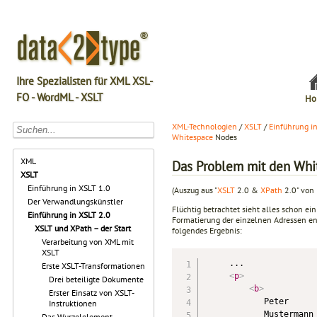
Ihre Spezialisten für XML XSL-
FO - WordML - XSLT
Ho
XML-Technologien
/
XSLT
/
Einführung i
Whitespace
Nodes
XML
Das Problem mit den Wh
XSLT
Einführung in XSLT 1.0
(Auszug aus "
XSLT
2.0 &
XPath
2.0" von 
Der Verwandlungskünstler
Flüchtig betrachtet sieht alles schon ei
Einführung in XSLT 2.0
Formatie­rung der einzelnen Adressen ent
XSLT und XPath – der Start
folgendes Ergebnis:
Verarbeitung von XML mit
XSLT
     ...

Erste XSLT-Transformationen
<
p
>
Drei beteiligte Dokumente
<
b
>
Erster Einsatz von XSLT-
            Peter

Instruktionen
            Mustermann

Das Wurzelelement