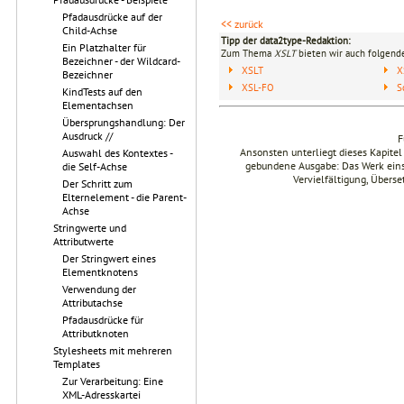
Pfadausdrücke auf der
<< zurück
Child-Achse
Tipp der data2type-Redaktion:
Ein Platzhalter für
Zum Thema
XSLT
bieten wir auch folgende
Bezeichner - der Wildcard-
XSLT
X
Bezeichner
XSL-FO
S
KindTests auf den
Elementachsen
Übersprungshandlung: Der
Ausdruck //
F
Ansonsten unterliegt dieses Kapit
Auswahl des Kontextes -
gebundene Ausgabe: Das Werk einsch
die Self-Achse
Vervielfältigung, Übers
Der Schritt zum
Elternelement - die Parent-
Achse
Stringwerte und
Attributwerte
Der Stringwert eines
Elementknotens
Verwendung der
Attributachse
Pfadausdrücke für
Attributknoten
Stylesheets mit mehreren
Templates
Zur Verarbeitung: Eine
XML-Adresskartei