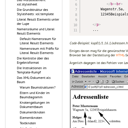
</
b
>
<
br
>
xsl:stylesheet
         Wagenstr.5a,

Die Grundstruktur des
Stylesheets: xsl:template
         12345Beispiels
Literal Result Elements unter
der Lupe
</
p
>
Namensräume und Literal
Result Elements
Default-Namensraum für
Code-Beispiel: kap01/1.16.1/adressen.h
Literal Result Elements
Namensraum mit Präfix für
Einiges davon mag für die gewünschte V
Literal Result Elements
Browser bei der Darstellung der
HTML
-S
Die Kontrolle über das
Ergebnisformat
Ärgerlich dagegen ist das Fehlen von 
Die Instruktionen im
Template-Rumpf
Das XML-Dokument als
Baum
Warum Baumstrukturen?
Eltern und Kinder im
Baumdiagramm
Knotengattungen im
Dokumentbaum
Dokumentknoten
Elementknoten
Textknoten