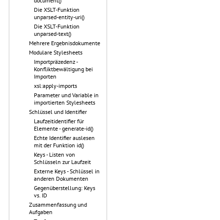
document()
Die XSLT-Funktion
unparsed-entity-uri()
Die XSLT-Funktion
unparsed-text()
Mehrere Ergebnisdokumente
Modulare Stylesheets
Importpräzedenz -
Konfliktbewältigung bei
Importen
xsl:apply-imports
Parameter und Variable in
importierten Stylesheets
Schlüssel und Identifier
Laufzeitidentifier für
Elemente - generate-id()
Echte Identifier auslesen
mit der Funktion id()
Keys - Listen von
Schlüsseln zur Laufzeit
Externe Keys - Schlüssel in
anderen Dokumenten
Gegenüberstellung: Keys
vs. ID
Zusammenfassung und
Aufgaben