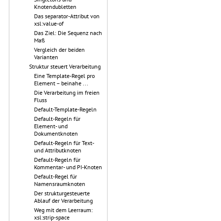
Knotendubletten
Das separator-Attribut von
xsl:value-of
Das Ziel: Die Sequenz nach
Maß
Vergleich der beiden
Varianten
Struktur steuert Verarbeitung
Eine Template-Regel pro
Element – beinahe ...
Die Verarbeitung im freien
Fluss
Default-Template-Regeln
Default-Regeln für
Element- und
Dokumentknoten
Default-Regeln für Text-
und Attributknoten
Default-Regeln für
Kommentar- und PI-Knoten
Default-Regel für
Namensraumknoten
Der strukturgesteuerte
Ablauf der Verarbeitung
Weg mit dem Leerraum:
xsl:strip-space