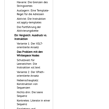
Havarie: Die Grenzen des
Stringwertes
Auslagern: Eine Template-
Regel für die Adressen
Aktivist: Die Instruktion
xsl:apply-templates
Die Fortführung der
Aktivierungskette
Ein Vergleich: Ausdruck vs.
Instruktion
Variante 1: Der XSLT-
orientierte Ansatz
Das Problem mit den
Whitespace Nodes
Schutzwall für
Leerzeichen: Die
Instruktion xsl:text
Variante 2: Der XPath-
orientierte Ansatz
Nebenschauplatz:
Konstruktion von
Sequenzen
Nichts drin: Die leere
Sequenz
Konkretes: Literale in einer
Sequenz
Singletons und