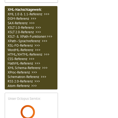
XML-Nachschlagewerk:
XML 1.0 & 1.1-Referenz >>>
DOM-Referenz >>>
SAX-Referenz >>>
XSLT 1.0-Referenz >>>
XSLT 2.0-Referenz >>>
XSLT- & XPath-Funktionen >>>
XPath–Sprachreferenz >>>
XSL-FO-Referenz >>>
WordML-Referenz >>>
HTML/XHTML-Referenz >>>
CSS-Referenz >>>
MathML-Referenz >>>
XML Schema-Referenz >>>
XProc-Referenz >>>
Schematron-Referenz >>>
RSS 2.0-Referenz >>>
Atom-Referenz >>>
Unser Octopus Service: