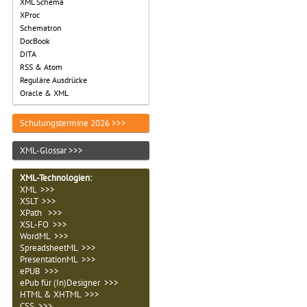
XML Schema
XProc
Schematron
DocBook
DITA
RSS & Atom
Reguläre Ausdrücke
Oracle & XML
Schulungstermine 2026 >>>
XML-Glossar >>>
XML-Technologien
:
XML >>>
XSLT >>>
XPath >>>
XSL-FO >>>
WordML >>>
SpreadsheetML >>>
PresentationML >>>
ePUB >>>
ePub für (In)Designer >>>
HTML & XHTML >>>
CSS >>>