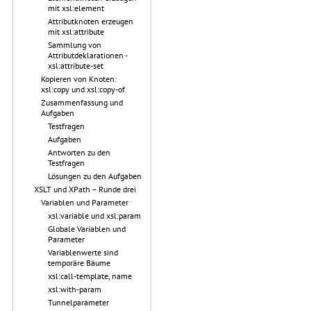
mit xsl:element
Attributknoten erzeugen
mit xsl:attribute
Sammlung von
Attributdeklarationen -
xsl:attribute-set
Kopieren von Knoten:
xsl:copy und xsl:copy-of
Zusammenfassung und
Aufgaben
Testfragen
Aufgaben
Antworten zu den
Testfragen
Lösungen zu den Aufgaben
XSLT und XPath – Runde drei
Variablen und Parameter
xsl:variable und xsl:param
Globale Variablen und
Parameter
Variablenwerte sind
temporäre Bäume
xsl:call-template, name
xsl:with-param
Tunnelparameter