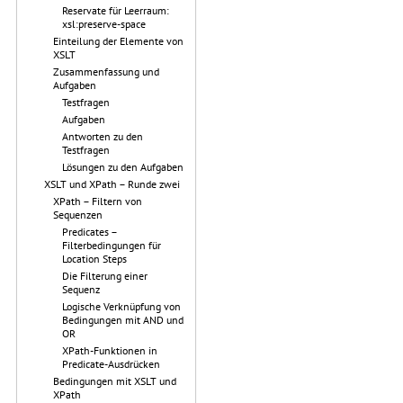
Reservate für Leerraum:
xsl:preserve-space
Einteilung der Elemente von
XSLT
Zusammenfassung und
Aufgaben
Testfragen
Aufgaben
Antworten zu den
Testfragen
Lösungen zu den Aufgaben
XSLT und XPath – Runde zwei
XPath – Filtern von
Sequenzen
Predicates –
Filterbedingungen für
Location Steps
Die Filterung einer
Sequenz
Logische Verknüpfung von
Bedingungen mit AND und
OR
XPath-Funktionen in
Predicate-Ausdrücken
Bedingungen mit XSLT und
XPath