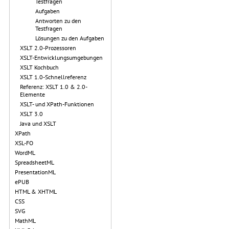
Testfragen
Aufgaben
Antworten zu den
Testfragen
Lösungen zu den Aufgaben
XSLT 2.0-Prozessoren
XSLT-Entwicklungsumgebungen
XSLT Kochbuch
XSLT 1.0-Schnellreferenz
Referenz: XSLT 1.0 & 2.0-
Elemente
XSLT- und XPath-Funktionen
XSLT 3.0
Java und XSLT
XPath
XSL-FO
WordML
SpreadsheetML
PresentationML
ePUB
HTML & XHTML
CSS
SVG
MathML