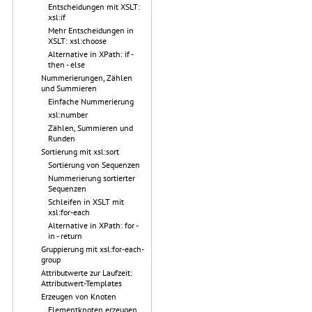
Entscheidungen mit XSLT:
xsl:if
Mehr Entscheidungen in
XSLT: xsl:choose
Alternative in XPath: if -
then - else
Nummerierungen, Zählen
und Summieren
Einfache Nummerierung
xsl:number
Zählen, Summieren und
Runden
Sortierung mit xsl:sort
Sortierung von Sequenzen
Nummerierung sortierter
Sequenzen
Schleifen in XSLT mit
xsl:for-each
Alternative in XPath: for -
in - return
Gruppierung mit xsl:for-each-
group
Attributwerte zur Laufzeit:
Attributwert-Templates
Erzeugen von Knoten
Elementknoten erzeugen