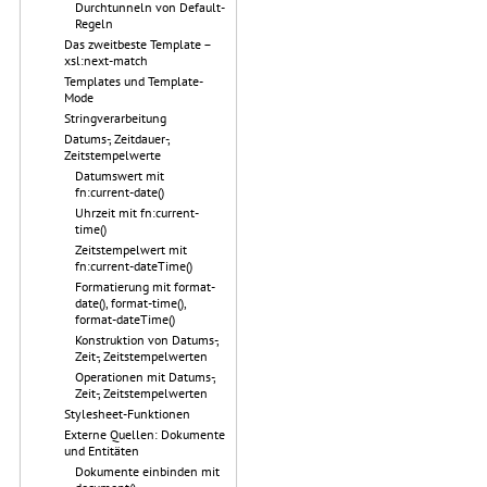
Durchtunneln von Default-
Regeln
Das zweitbeste Template –
xsl:next-match
Templates und Template-
Mode
Stringverarbeitung
Datums-, Zeitdauer-,
Zeitstempelwerte
Datumswert mit
fn:current-date()
Uhrzeit mit fn:current-
time()
Zeitstempelwert mit
fn:current-dateTime()
Formatierung mit format-
date(), format-time(),
format-dateTime()
Konstruktion von Datums-,
Zeit-, Zeitstempelwerten
Operationen mit Datums-,
Zeit-, Zeitstempelwerten
Stylesheet-Funktionen
Externe Quellen: Dokumente
und Entitäten
Dokumente einbinden mit