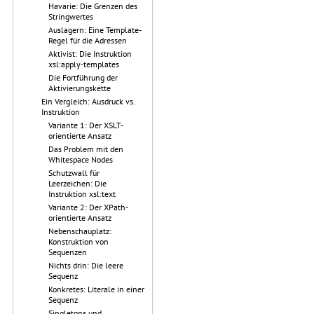
Havarie: Die Grenzen des
Stringwertes
Auslagern: Eine Template-
Regel für die Adressen
Aktivist: Die Instruktion
xsl:apply-templates
Die Fortführung der
Aktivierungskette
Ein Vergleich: Ausdruck vs.
Instruktion
Variante 1: Der XSLT-
orientierte Ansatz
Das Problem mit den
Whitespace Nodes
Schutzwall für
Leerzeichen: Die
Instruktion xsl:text
Variante 2: Der XPath-
orientierte Ansatz
Nebenschauplatz:
Konstruktion von
Sequenzen
Nichts drin: Die leere
Sequenz
Konkretes: Literale in einer
Sequenz
Singletons und