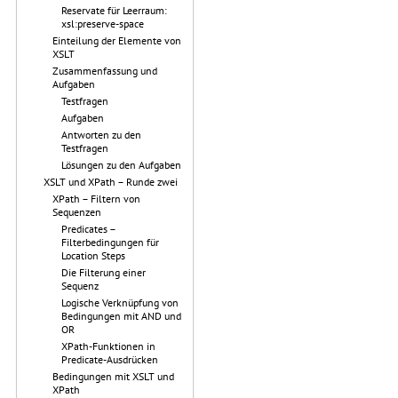
Reservate für Leerraum:
xsl:preserve-space
Einteilung der Elemente von
XSLT
Zusammenfassung und
Aufgaben
Testfragen
Aufgaben
Antworten zu den
Testfragen
Lösungen zu den Aufgaben
XSLT und XPath – Runde zwei
XPath – Filtern von
Sequenzen
Predicates –
Filterbedingungen für
Location Steps
Die Filterung einer
Sequenz
Logische Verknüpfung von
Bedingungen mit AND und
OR
XPath-Funktionen in
Predicate-Ausdrücken
Bedingungen mit XSLT und
XPath