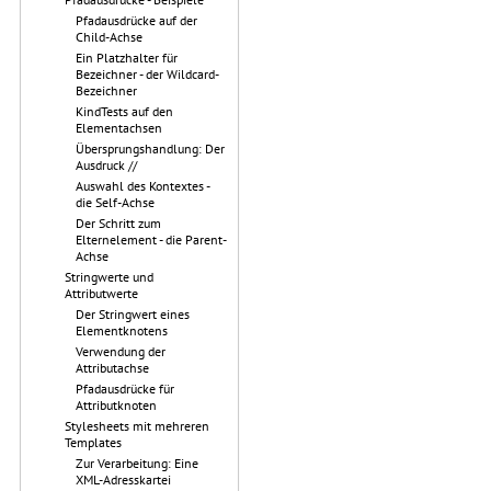
Pfadausdrücke auf der
Child-Achse
Ein Platzhalter für
Bezeichner - der Wildcard-
Bezeichner
KindTests auf den
Elementachsen
Übersprungshandlung: Der
Ausdruck //
Auswahl des Kontextes -
die Self-Achse
Der Schritt zum
Elternelement - die Parent-
Achse
Stringwerte und
Attributwerte
Der Stringwert eines
Elementknotens
Verwendung der
Attributachse
Pfadausdrücke für
Attributknoten
Stylesheets mit mehreren
Templates
Zur Verarbeitung: Eine
XML-Adresskartei