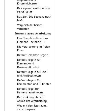
Knotendubletten
Das separator-Attribut von
xsl:value-of
Das Ziel: Die Sequenz nach
Maß
Vergleich der beiden
Varianten
Struktur steuert Verarbeitung
Eine Template-Regel pro
Element – beinahe ...
Die Verarbeitung im freien
Fluss
Default-Template-Regeln
Default-Regeln für
Element- und
Dokumentknoten
Default-Regeln für Text-
und Attributknoten
Default-Regeln für
Kommentar- und PI-Knoten
Default-Regel für
Namensraumknoten
Der strukturgesteuerte
Ablauf der Verarbeitung
Weg mit dem Leerraum:
xsl:strip-space