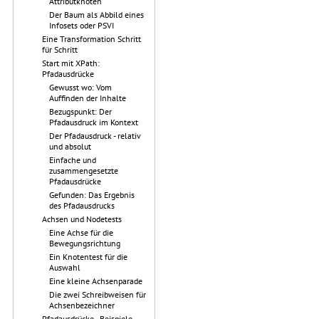
Attributknoten
Der Baum als Abbild eines
Infosets oder PSVI
Eine Transformation Schritt
für Schritt
Start mit XPath:
Pfadausdrücke
Gewusst wo: Vom
Auffinden der Inhalte
Bezugspunkt: Der
Pfadausdruck im Kontext
Der Pfadausdruck - relativ
und absolut
Einfache und
zusammengesetzte
Pfadausdrücke
Gefunden: Das Ergebnis
des Pfadausdrucks
Achsen und Nodetests
Eine Achse für die
Bewegungsrichtung
Ein Knotentest für die
Auswahl
Eine kleine Achsenparade
Die zwei Schreibweisen für
Achsenbezeichner
Pfadausdrücke - Beispiele