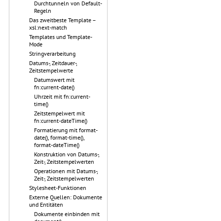
Durchtunneln von Default-
Regeln
Das zweitbeste Template –
xsl:next-match
Templates und Template-
Mode
Stringverarbeitung
Datums-, Zeitdauer-,
Zeitstempelwerte
Datumswert mit
fn:current-date()
Uhrzeit mit fn:current-
time()
Zeitstempelwert mit
fn:current-dateTime()
Formatierung mit format-
date(), format-time(),
format-dateTime()
Konstruktion von Datums-,
Zeit-, Zeitstempelwerten
Operationen mit Datums-,
Zeit-, Zeitstempelwerten
Stylesheet-Funktionen
Externe Quellen: Dokumente
und Entitäten
Dokumente einbinden mit