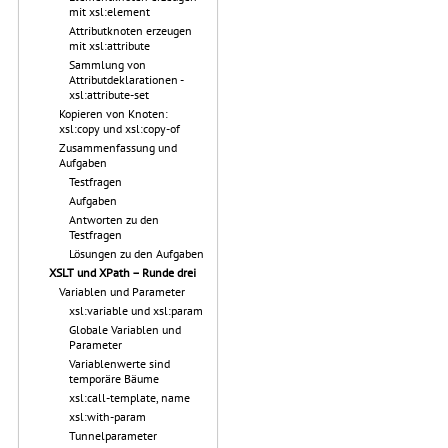
mit xsl:element
Attributknoten erzeugen
mit xsl:attribute
Sammlung von
Attributdeklarationen -
xsl:attribute-set
Kopieren von Knoten:
xsl:copy und xsl:copy-of
Zusammenfassung und
Aufgaben
Testfragen
Aufgaben
Antworten zu den
Testfragen
Lösungen zu den Aufgaben
XSLT und XPath – Runde drei
Variablen und Parameter
xsl:variable und xsl:param
Globale Variablen und
Parameter
Variablenwerte sind
temporäre Bäume
xsl:call-template, name
xsl:with-param
Tunnelparameter