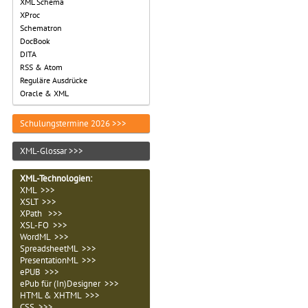
XML Schema
XProc
Schematron
DocBook
DITA
RSS & Atom
Reguläre Ausdrücke
Oracle & XML
Schulungstermine 2026 >>>
XML-Glossar >>>
XML-Technologien
:
XML >>>
XSLT >>>
XPath >>>
XSL-FO >>>
WordML >>>
SpreadsheetML >>>
PresentationML >>>
ePUB >>>
ePub für (In)Designer >>>
HTML & XHTML >>>
CSS >>>