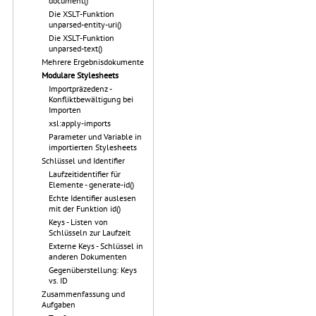
document()
Die XSLT-Funktion
unparsed-entity-uri()
Die XSLT-Funktion
unparsed-text()
Mehrere Ergebnisdokumente
Modulare Stylesheets
Importpräzedenz -
Konfliktbewältigung bei
Importen
xsl:apply-imports
Parameter und Variable in
importierten Stylesheets
Schlüssel und Identifier
Laufzeitidentifier für
Elemente - generate-id()
Echte Identifier auslesen
mit der Funktion id()
Keys - Listen von
Schlüsseln zur Laufzeit
Externe Keys - Schlüssel in
anderen Dokumenten
Gegenüberstellung: Keys
vs. ID
Zusammenfassung und
Aufgaben