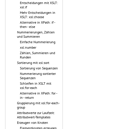
Entscheidungen mit XSLT:
xsl:if
Mehr Entscheidungen in
XSLT: xsl:choose
Alternative in XPath: if -
then - else
Nummerierungen, Zählen
und Summieren
Einfache Nummerierung
xsl:number
Zählen, Summieren und
Runden
Sortierung mit xsl:sort
Sortierung von Sequenzen
Nummerierung sortierter
Sequenzen
Schleifen in XSLT mit
xsl:for-each
Alternative in XPath: for -
in - return
Gruppierung mit xsl:for-each-
group
Attributwerte zur Laufzeit:
Attributwert-Templates
Erzeugen von Knoten
Elementknoten erzeugen