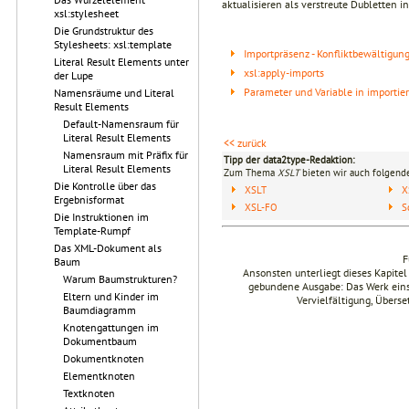
aktualisieren als verstreute Dubletten i
xsl:stylesheet
Die Grundstruktur des
Stylesheets: xsl:template
Importpräsenz - Konfliktbewältigun
Literal Result Elements unter
xsl:apply-imports
der Lupe
Parameter und Variable in importie
Namensräume und Literal
Result Elements
Default-Namensraum für
Literal Result Elements
<< zurück
Namensraum mit Präfix für
Tipp der data2type-Redaktion:
Literal Result Elements
Zum Thema
XSLT
bieten wir auch folgende
Die Kontrolle über das
XSLT
X
Ergebnisformat
XSL-FO
S
Die Instruktionen im
Template-Rumpf
Das XML-Dokument als
F
Baum
Ansonsten unterliegt dieses Kapit
Warum Baumstrukturen?
gebundene Ausgabe: Das Werk einsch
Eltern und Kinder im
Vervielfältigung, Übers
Baumdiagramm
Knotengattungen im
Dokumentbaum
Dokumentknoten
Elementknoten
Textknoten