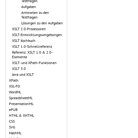
Testfragen
Aufgaben
Antworten zu den
Testfragen
Lösungen zu den Aufgaben
XSLT 2.0-Prozessoren
XSLT-Entwicklungsumgebungen
XSLT Kochbuch
XSLT 1.0-Schnellreferenz
Referenz: XSLT 1.0 & 2.0-
Elemente
XSLT- und XPath-Funktionen
XSLT 3.0
Java und XSLT
XPath
XSL-FO
WordML
SpreadsheetML
PresentationML
ePUB
HTML & XHTML
CSS
SVG
MathML