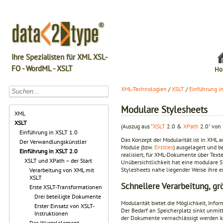
Ihre Spezialisten für XML XSL-
FO - WordML - XSLT
Ho
XML-Technologien
/
XSLT
/
Einführung i
Modulare Stylesheets
XML
XSLT
(Auszug aus "
XSLT
2.0 &
XPath
2.0" von 
Einführung in XSLT 1.0
Das Konzept der Modularität ist in XML 
Der Verwandlungskünstler
Module (bzw.
Entities
) ausgelagert und b
Einführung in XSLT 2.0
realisiert, für XML-Dokumente über Texte
XSLT und XPath – der Start
Unübersichtlichkeit hat eine modulare 
Stylesheets nahe liegender Weise ihre ei
Verarbeitung von XML mit
XSLT
Schnellere Verarbeitung, gr
Erste XSLT-Transformationen
Drei beteiligte Dokumente
Modularität bietet die Möglichkeit, Inf
Erster Einsatz von XSLT-
Der Bedarf an Speicherplatz sinkt unmitt
Instruktionen
der Doku­mente vernachlässigt werden kan
Das Wurzelelement