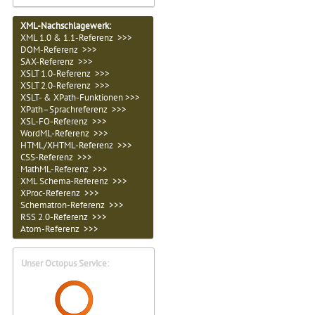
XML-Nachschlagewerk:
XML 1.0 & 1.1-Referenz >>>
DOM-Referenz >>>
SAX-Referenz >>>
XSLT 1.0-Referenz >>>
XSLT 2.0-Referenz >>>
XSLT- & XPath-Funktionen >>>
XPath–Sprachreferenz >>>
XSL-FO-Referenz >>>
WordML-Referenz >>>
HTML/XHTML-Referenz >>>
CSS-Referenz >>>
MathML-Referenz >>>
XML Schema-Referenz >>>
XProc-Referenz >>>
Schematron-Referenz >>>
RSS 2.0-Referenz >>>
Atom-Referenz >>>
Unser Octopus Service: