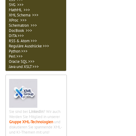
SVG >>>
MathML >>>
XML Schema >>>
XProc >>>
Schematron >>>
DocBook >>>
DITA >>>
RSS & Atom >>>
Reguläre Ausdrücke >>>
Python >>>
Perl >>>
Oracle SQL >>>
Java und XSLT >>>
Sie sind bei
LinkedIn
? Wir auch.
Werden Sie Mitglied in unserer
Gruppe XML-Technologien
und
diskutieren Sie spannende XML-
und KI-Themen mit uns!