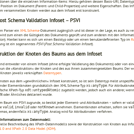
tionen über die einzelnen Information-Items: Hierzu gehö­ren dessen Basis-URI, Datentyp,
 Position im Dokument (Parent- und Child-Properties) und weitere Eigenschaften. Das Inf
ihm versammelten Knoten werden aus dem Infoset erst konstruiert.
ost Schema Validation Infoset – PSVI
den Parser ein
XML Schema
-Dokument zugänglich und ist dieser in der Lage, es auch zu ver
wird zum einen die Gültigkeit des Dokuments geprüft und zum anderen mit den Informat
ion
). Hierbei kann es sich um einen Basistyp oder um einen benutzerdefinierten Typ im
R
rung ist ein sogenanntes
PSVI
(
Post Schema Validation Infoset
).
ruktion der Knoten des Baums aus dem Infoset
nd entweder von einem Infoset (ohne erfolgte Validierung des Doku­ments) oder von ei
 nun die »Konstruktion« der Knoten und des aus ihnen zusammengesetzten Baums. Der we
 Kno­ten jeweils verknüpften
Datentypen
.
Knoten aus dem »gewöhnlichen« Infoset konstruiert, so ist sein Daten­typ meist unspezifis
der Elementknoten grundsätzlich den XML Schema-Typ
. Für Attribut­kno
xs:anyType
fische XPath-Typ
zugeteilt werden, jedoch auch ein anderer, wenn z
xdt:untypedAtomic
oder Ähnliches deklariert wurde.
EN
m Baum ein PSVI zugrunde, so besitzt jeder Element- und Attributkno­ten – sofern er vali
te
,
oder
annehmen. Elementknoten erhalten, sofern sie
valid
invalid
notKnown
va
emas, andernfalls
. Analog wird für Attributknoten verfahren.
xs:anyType
 Informationen zum Datenmodell:
zielle Beschrei­bung des XPath-Datenmodells sowie der Konstruktion von Knoten aus Info­
1.0 and XPath 2.0 Data Model (XDM)
.