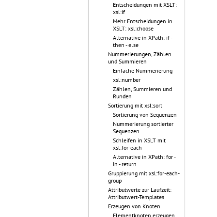
Entscheidungen mit XSLT:
xsl:if
Mehr Entscheidungen in
XSLT: xsl:choose
Alternative in XPath: if -
then - else
Nummerierungen, Zählen
und Summieren
Einfache Nummerierung
xsl:number
Zählen, Summieren und
Runden
Sortierung mit xsl:sort
Sortierung von Sequenzen
Nummerierung sortierter
Sequenzen
Schleifen in XSLT mit
xsl:for-each
Alternative in XPath: for -
in - return
Gruppierung mit xsl:for-each-
group
Attributwerte zur Laufzeit:
Attributwert-Templates
Erzeugen von Knoten
Elementknoten erzeugen