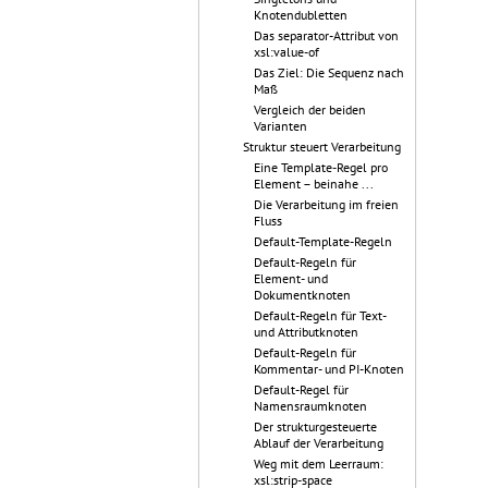
Knotendubletten
Das separator-Attribut von
xsl:value-of
Das Ziel: Die Sequenz nach
Maß
Vergleich der beiden
Varianten
Struktur steuert Verarbeitung
Eine Template-Regel pro
Element – beinahe ...
Die Verarbeitung im freien
Fluss
Default-Template-Regeln
Default-Regeln für
Element- und
Dokumentknoten
Default-Regeln für Text-
und Attributknoten
Default-Regeln für
Kommentar- und PI-Knoten
Default-Regel für
Namensraumknoten
Der strukturgesteuerte
Ablauf der Verarbeitung
Weg mit dem Leerraum:
xsl:strip-space