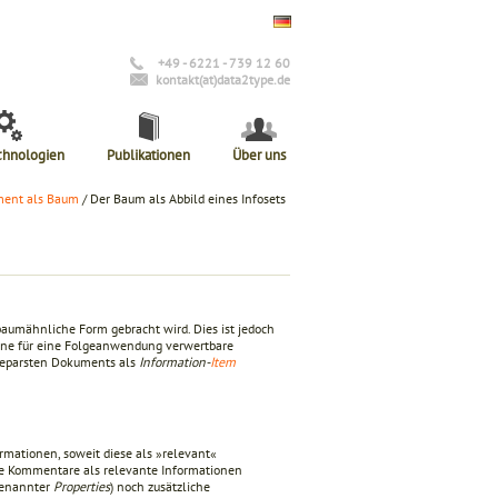
+49 - 6221 - 739 12 60
kontakt(at)data2type.de
chnologien
Publikationen
Über uns
ent als Baum
/ Der Baum als Abbild eines Infosets
baumähnliche Form gebracht wird. Dies ist jedoch
 eine für eine Folgeanwendung verwertbare
s geparsten Dokuments als
Information-
Item
rmationen, soweit diese als »relevant«
ise Kommentare als relevante Informationen
genannter
Properties
) noch zusätzliche