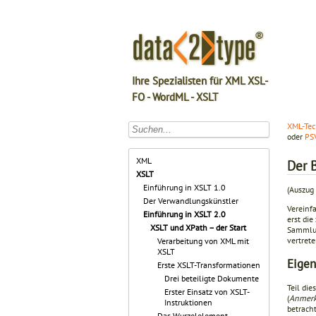
Ihre Spezialisten für XML XSL-
FO - WordML - XSLT
XML-Tec
oder
PS
XML
Der 
XSLT
Einführung in XSLT 1.0
(Auszug 
Der Verwandlungskünstler
Vereinf
Einführung in XSLT 2.0
erst di
XSLT und XPath – der Start
Sammlun
vertret
Verarbeitung von XML mit
XSLT
Eigen
Erste XSLT-Transformationen
Drei beteiligte Dokumente
Teil di
Erster Einsatz von XSLT-
(
Anmerk
Instruktionen
betrach
Das Wurzelelement