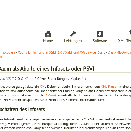
Home
Leistungen
Software
XML-Te
hnologien
/
XSLT
/
Einführung in XSLT 2.0
/
XSLT und XPath – der Start
/
Das XML-Dokum
VI
Baum als Abbild eines Infosets oder PSVI
aus "
XSLT
2.0 &
XPath
2.0" von Frank Bongers, Kapitel 1.)
acht wurde gesagt, dass ein XML-Dokument beim Einlesen durch den
XML-Parser
in eine 
e zweite bzw. dritte Stufe. Vielmehr setzt der Parsing-Vorgang das Dokument zunächst in
g von Informationen um, das
Infoset
. Innerhalb des Infosets sind die Bestandteile de
en. Ein Element bei­spielsweise in Form eines Element-Information-Items.
schaften des Infosets
eses Infosets sind naheliegenderweise alle im geparsten XML-Dokument enthaltenen Info
ung:
Hierüber gehen die Meinungen allerdings bereits auseinander. Sollen beispielswe
tet werden oder nicht?) angesehen werden. Darüber hinaus einbezogen sind (in Form so