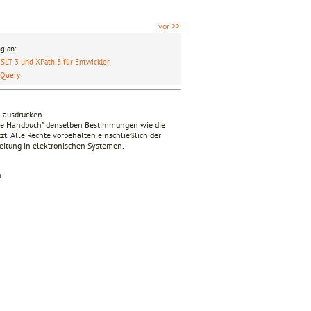
vor >>
g an:
SLT 3 und XPath 3 für Entwickler
XQuery
n ausdrucken.
nde Handbuch" denselben Bestimmungen wie die
zt. Alle Rechte vorbehalten einschließlich der
beitung in elektronischen Systemen.
n