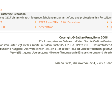
ck
r data2type-Redaktion:
hema
XSLT
bieten wir auch folgende Schulungen zur Vertiefung und professionellen Fortbildun
LT
XSLT 2 und XPath 2 für Entwickler
X
L-FO
Schematron
Copyright © Galileo Press, Bonn 2008
Für Ihren privaten Gebrauch dürfen Sie die Online-Versio
onsten unterliegt dieses Kapitel aus dem Buch "XSLT 2.0 & XPath 2.0 ― Das umfasse
bundene Ausgabe: Das Werk einschließlich aller seiner Teile ist urheberrechtlich geschüt
Vervielfältigung, Übersetzung, Mikroverfilmung sowie Einspeicherung und Verar
Galileo Press, Rheinwerkallee 4, 53227 Bon