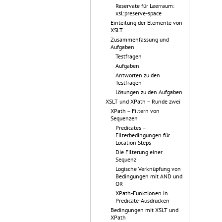
Reservate für Leerraum:
xsl:preserve-space
Einteilung der Elemente von
XSLT
Zusammenfassung und
Aufgaben
Testfragen
Aufgaben
Antworten zu den
Testfragen
Lösungen zu den Aufgaben
XSLT und XPath – Runde zwei
XPath – Filtern von
Sequenzen
Predicates –
Filterbedingungen für
Location Steps
Die Filterung einer
Sequenz
Logische Verknüpfung von
Bedingungen mit AND und
OR
XPath-Funktionen in
Predicate-Ausdrücken
Bedingungen mit XSLT und
XPath