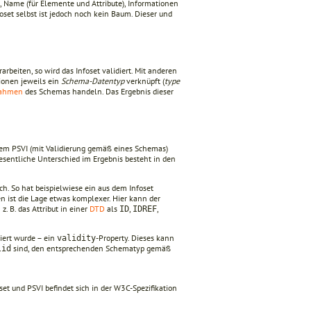
 Name (für Elemente und Attribute), Infor­mationen
oset selbst ist jedoch noch kein Baum. Dieser und
arbeiten, so wird das Infoset validiert. Mit anderen
ionen jeweils ein
Schema-Datentyp
verknüpft (
type
ahmen
des Schemas handeln. Das Ergebnis dieser
nem PSVI (mit Validierung gemäß eines Schemas)
sentliche Unterschied im Ergebnis besteht in den
ch. So hat beispielwiese ein aus dem Infoset
ten ist die Lage etwas komplexer. Hier kann der
. B. das Attribut in einer
DTD
als
,
,
ID
IDREF
diert wurde – ein
-Property. Dieses kann
validity
sind, den entsprechenden Schematyp gemäß
lid
set und PSVI befindet sich in der W3C-Spezifikation