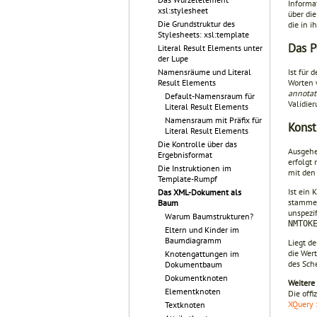
Informa
xsl:stylesheet
über die
Die Grundstruktur des
die in 
Stylesheets: xsl:template
Das P
Literal Result Elements unter
der Lupe
Ist für 
Namensräume und Literal
Worten 
Result Elements
annotat
Default-Namensraum für
Validie
Literal Result Elements
Namensraum mit Präfix für
Konst
Literal Result Elements
Die Kontrolle über das
Ausgehe
Ergebnisformat
erfolgt
Die Instruktionen im
mit den
Template-Rumpf
Ist ein 
Das XML-Dokument als
stammen
Baum
unspezi
Warum Baumstrukturen?
NMTOK
Eltern und Kinder im
Baumdiagramm
Liegt de
die Wer
Knotengattungen im
des Sch
Dokumentbaum
Dokumentknoten
Weitere
Elementknoten
Die offi
XQuery 
Textknoten