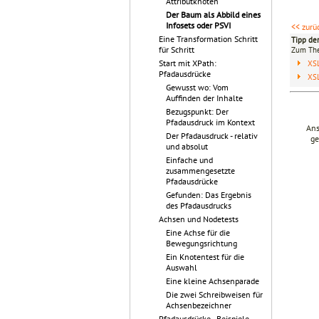
Attributknoten
Der Baum als Abbild eines
Infosets oder PSVI
<< zurü
Eine Transformation Schritt
Tipp de
für Schritt
Zum T
Start mit XPath:
XS
Pfadausdrücke
XS
Gewusst wo: Vom
Auffinden der Inhalte
Bezugspunkt: Der
Pfadausdruck im Kontext
Ans
Der Pfadausdruck - relativ
ge
und absolut
Einfache und
zusammengesetzte
Pfadausdrücke
Gefunden: Das Ergebnis
des Pfadausdrucks
Achsen und Nodetests
Eine Achse für die
Bewegungsrichtung
Ein Knotentest für die
Auswahl
Eine kleine Achsenparade
Die zwei Schreibweisen für
Achsenbezeichner
Pfadausdrücke - Beispiele