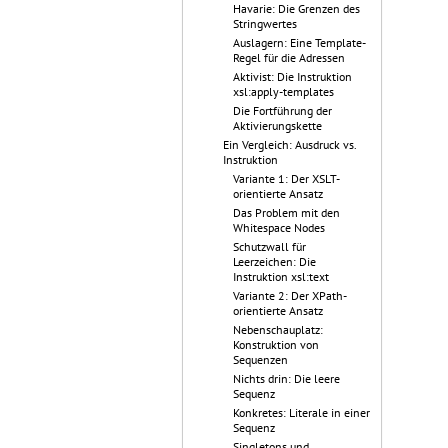
Havarie: Die Grenzen des
Stringwertes
Auslagern: Eine Template-
Regel für die Adressen
Aktivist: Die Instruktion
xsl:apply-templates
Die Fortführung der
Aktivierungskette
Ein Vergleich: Ausdruck vs.
Instruktion
Variante 1: Der XSLT-
orientierte Ansatz
Das Problem mit den
Whitespace Nodes
Schutzwall für
Leerzeichen: Die
Instruktion xsl:text
Variante 2: Der XPath-
orientierte Ansatz
Nebenschauplatz:
Konstruktion von
Sequenzen
Nichts drin: Die leere
Sequenz
Konkretes: Literale in einer
Sequenz
Singletons und