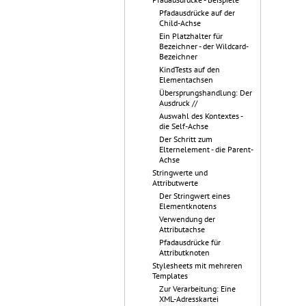
Pfadausdrücke auf der
Child-Achse
Ein Platzhalter für
Bezeichner - der Wildcard-
Bezeichner
KindTests auf den
Elementachsen
Übersprungshandlung: Der
Ausdruck //
Auswahl des Kontextes -
die Self-Achse
Der Schritt zum
Elternelement - die Parent-
Achse
Stringwerte und
Attributwerte
Der Stringwert eines
Elementknotens
Verwendung der
Attributachse
Pfadausdrücke für
Attributknoten
Stylesheets mit mehreren
Templates
Zur Verarbeitung: Eine
XML-Adresskartei