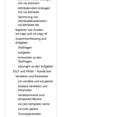
mit xsl:element
Attributknoten erzeugen
mit xsl:attribute
Sammlung von
Attributdeklarationen -
xsl:attribute-set
Kopieren von Knoten:
xsl:copy und xsl:copy-of
Zusammenfassung und
Aufgaben
Testfragen
Aufgaben
Antworten zu den
Testfragen
Lösungen zu den Aufgaben
XSLT und XPath – Runde drei
Variablen und Parameter
xsl:variable und xsl:param
Globale Variablen und
Parameter
Variablenwerte sind
temporäre Bäume
xsl:call-template, name
xsl:with-param
Tunnelparameter