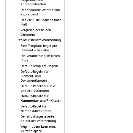
Knotendubletten
Das separator-Attribut von
xsl:value-of
Das Ziel: Die Sequenz nach
Maß
Vergleich der beiden
Varianten
Struktur steuert Verarbeitung
Eine Template-Regel pro
Element – beinahe ...
Die Verarbeitung im freien
Fluss
Default-Template-Regeln
Default-Regeln für
Element- und
Dokumentknoten
Default-Regeln für Text-
und Attributknoten
Default-Regeln für
Kommentar- und PI-Knoten
Default-Regel für
Namensraumknoten
Der strukturgesteuerte
Ablauf der Verarbeitung
Weg mit dem Leerraum:
xsl:strip-space