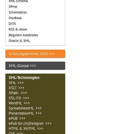
XML Schema
XProc
Schematron
DocBook
DITA
RSS & Atom
Reguläre Ausdrücke
Oracle & XML
Schulungstermine 2026 >>>
XML-Glossar >>>
XML-Technologien
:
XML >>>
XSLT >>>
XPath >>>
XSL-FO >>>
WordML >>>
SpreadsheetML >>>
PresentationML >>>
ePUB >>>
ePub für (In)Designer >>>
HTML & XHTML >>>
CSS >>>