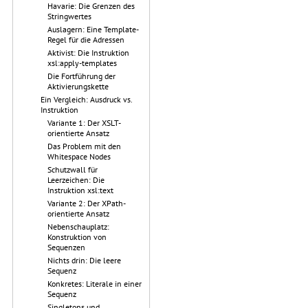
Havarie: Die Grenzen des
Stringwertes
Auslagern: Eine Template-
Regel für die Adressen
Aktivist: Die Instruktion
xsl:apply-templates
Die Fortführung der
Aktivierungskette
Ein Vergleich: Ausdruck vs.
Instruktion
Variante 1: Der XSLT-
orientierte Ansatz
Das Problem mit den
Whitespace Nodes
Schutzwall für
Leerzeichen: Die
Instruktion xsl:text
Variante 2: Der XPath-
orientierte Ansatz
Nebenschauplatz:
Konstruktion von
Sequenzen
Nichts drin: Die leere
Sequenz
Konkretes: Literale in einer
Sequenz
Singletons und