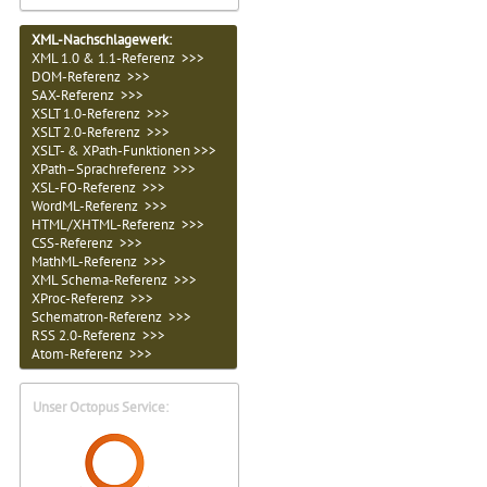
XML-Nachschlagewerk:
XML 1.0 & 1.1-Referenz >>>
DOM-Referenz >>>
SAX-Referenz >>>
XSLT 1.0-Referenz >>>
XSLT 2.0-Referenz >>>
XSLT- & XPath-Funktionen >>>
XPath–Sprachreferenz >>>
XSL-FO-Referenz >>>
WordML-Referenz >>>
HTML/XHTML-Referenz >>>
CSS-Referenz >>>
MathML-Referenz >>>
XML Schema-Referenz >>>
XProc-Referenz >>>
Schematron-Referenz >>>
RSS 2.0-Referenz >>>
Atom-Referenz >>>
Unser Octopus Service: