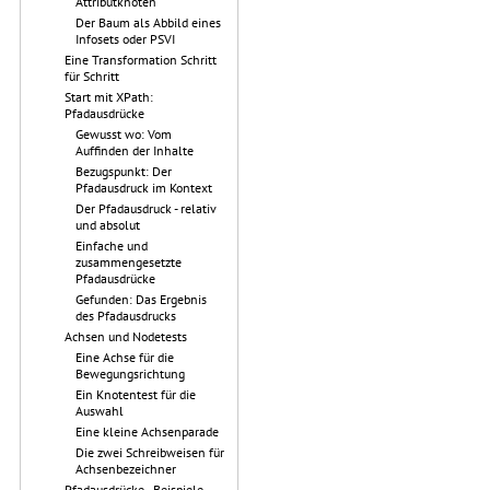
Attributknoten
Der Baum als Abbild eines
Infosets oder PSVI
Eine Transformation Schritt
für Schritt
Start mit XPath:
Pfadausdrücke
Gewusst wo: Vom
Auffinden der Inhalte
Bezugspunkt: Der
Pfadausdruck im Kontext
Der Pfadausdruck - relativ
und absolut
Einfache und
zusammengesetzte
Pfadausdrücke
Gefunden: Das Ergebnis
des Pfadausdrucks
Achsen und Nodetests
Eine Achse für die
Bewegungsrichtung
Ein Knotentest für die
Auswahl
Eine kleine Achsenparade
Die zwei Schreibweisen für
Achsenbezeichner
Pfadausdrücke - Beispiele