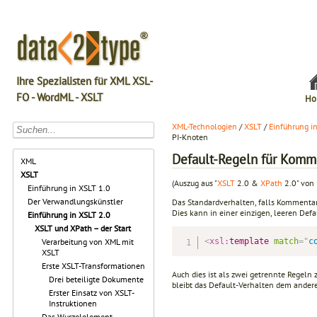
Ihre Spezialisten für XML XSL-
FO - WordML - XSLT
Ho
XML-Technologien
/
XSLT
/
Einführung i
PI-Knoten
Default-Regeln für Komm
XML
XSLT
(Auszug aus "
XSLT
2.0 &
XPath
2.0" von 
Einführung in XSLT 1.0
Der Verwandlungskünstler
Das Standardverhalten, falls Kommentar
Dies kann in einer einzigen, leeren Defa
Einführung in XSLT 2.0
XSLT und XPath – der Start
<
xsl:
template
match
=
"
c
Verarbeitung von XML mit
XSLT
Erste XSLT-Transformationen
Auch dies ist als zwei getrennte Regeln
Drei beteiligte Dokumente
bleibt das Default-Verhalten dem ande
Erster Einsatz von XSLT-
Instruktionen
Das Wurzelelement