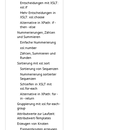
Entscheidungen mit XSLT:
xsl:if
Mehr Entscheidungen in
XSLT: xsl:choose
Alternative in XPath: if -
then - else
Nummerierungen, Zählen
und Summieren
Einfache Nummerierung
xsl:number
Zählen, Summieren und
Runden
Sortierung mit xsl:sort
Sortierung von Sequenzen
Nummerierung sortierter
Sequenzen
Schleifen in XSLT mit
xsl:for-each
Alternative in XPath: for -
in - return
Gruppierung mit xsl:for-each-
group
Attributwerte zur Laufzeit:
Attributwert-Templates
Erzeugen von Knoten
Elementknoten erzeugen