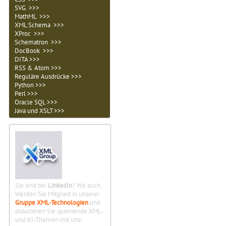
SVG >>>
MathML >>>
XML Schema >>>
XProc >>>
Schematron >>>
DocBook >>>
DITA >>>
RSS & Atom >>>
Reguläre Ausdrücke >>>
Python >>>
Perl >>>
Oracle SQL >>>
Java und XSLT >>>
Sie sind bei
LinkedIn
? Wir auch.
Werden Sie Mitglied in unserer
Gruppe XML-Technologien
und
diskutieren Sie spannende XML-
und KI-Themen mit uns!