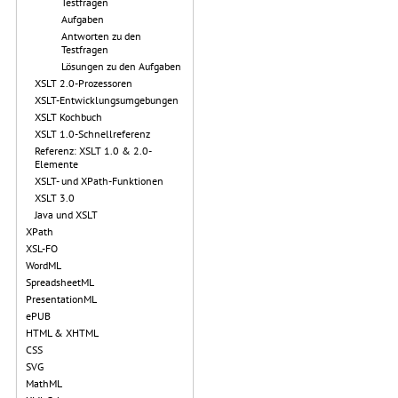
Testfragen
Aufgaben
Antworten zu den
Testfragen
Lösungen zu den Aufgaben
XSLT 2.0-Prozessoren
XSLT-Entwicklungsumgebungen
XSLT Kochbuch
XSLT 1.0-Schnellreferenz
Referenz: XSLT 1.0 & 2.0-
Elemente
XSLT- und XPath-Funktionen
XSLT 3.0
Java und XSLT
XPath
XSL-FO
WordML
SpreadsheetML
PresentationML
ePUB
HTML & XHTML
CSS
SVG
MathML