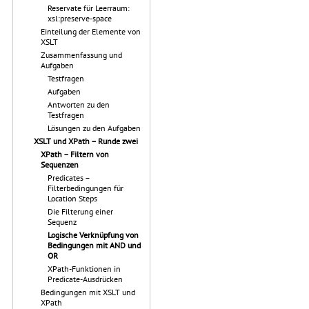
Reservate für Leerraum:
xsl:preserve-space
Einteilung der Elemente von
XSLT
Zusammenfassung und
Aufgaben
Testfragen
Aufgaben
Antworten zu den
Testfragen
Lösungen zu den Aufgaben
XSLT und XPath – Runde zwei
XPath – Filtern von
Sequenzen
Predicates –
Filterbedingungen für
Location Steps
Die Filterung einer
Sequenz
Logische Verknüpfung von
Bedingungen mit AND und
OR
XPath-Funktionen in
Predicate-Ausdrücken
Bedingungen mit XSLT und
XPath