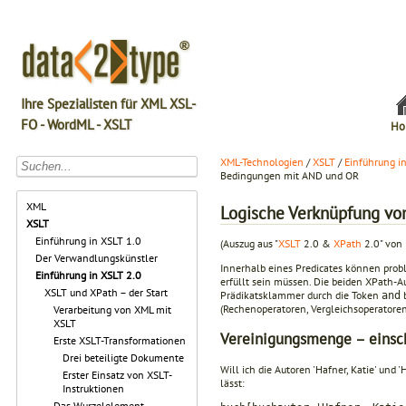
Ihre Spezialisten für XML XSL-
FO - WordML - XSLT
Ho
XML-Technologien
/
XSLT
/
Einführung i
Bedingungen mit AND und OR
XML
Logische Verknüpfung v
XSLT
Einführung in XSLT 1.0
(Auszug aus "
XSLT
2.0 &
XPath
2.0" von 
Der Verwandlungskünstler
Innerhalb eines Predicates können probl
Einführung in XSLT 2.0
erfüllt sein müssen. Die beiden XPath-A
XSLT und XPath – der Start
Prädikatsklammer durch die Token
and
(Rechenoperatoren, Vergleichs­operatore
Verarbeitung von XML mit
XSLT
Vereinigungsmenge – einsc
Erste XSLT-Transformationen
Drei beteiligte Dokumente
Will ich die Autoren 'Hafner, Katie' und 
Erster Einsatz von XSLT-
lässt:
Instruktionen
Das Wurzelelement