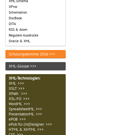
XML Schema
XProc
Schematron
DocBook
DITA
RSS & Atom
Reguläre Ausdrücke
Oracle & XML
Schulungstermine 2026 >>>
XML-Glossar >>>
XML-Technologien
:
XML >>>
XSLT >>>
XPath >>>
XSL-FO >>>
WordML >>>
SpreadsheetML >>>
PresentationML >>>
ePUB >>>
ePub für (In)Designer >>>
HTML & XHTML >>>
CSS >>>