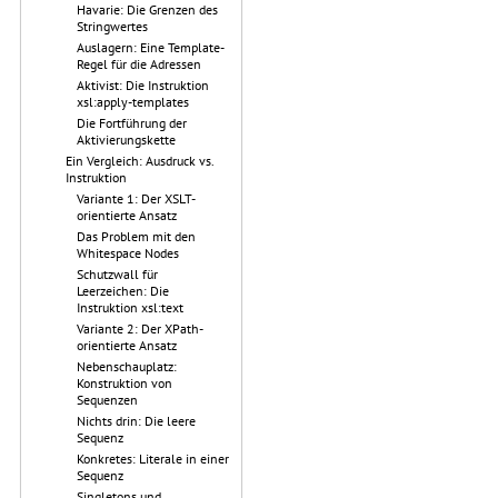
Havarie: Die Grenzen des
Stringwertes
Auslagern: Eine Template-
Regel für die Adressen
Aktivist: Die Instruktion
xsl:apply-templates
Die Fortführung der
Aktivierungskette
Ein Vergleich: Ausdruck vs.
Instruktion
Variante 1: Der XSLT-
orientierte Ansatz
Das Problem mit den
Whitespace Nodes
Schutzwall für
Leerzeichen: Die
Instruktion xsl:text
Variante 2: Der XPath-
orientierte Ansatz
Nebenschauplatz:
Konstruktion von
Sequenzen
Nichts drin: Die leere
Sequenz
Konkretes: Literale in einer
Sequenz
Singletons und