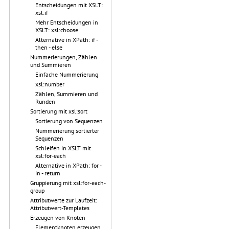
Entscheidungen mit XSLT:
xsl:if
Mehr Entscheidungen in
XSLT: xsl:choose
Alternative in XPath: if -
then - else
Nummerierungen, Zählen
und Summieren
Einfache Nummerierung
xsl:number
Zählen, Summieren und
Runden
Sortierung mit xsl:sort
Sortierung von Sequenzen
Nummerierung sortierter
Sequenzen
Schleifen in XSLT mit
xsl:for-each
Alternative in XPath: for -
in - return
Gruppierung mit xsl:for-each-
group
Attributwerte zur Laufzeit:
Attributwert-Templates
Erzeugen von Knoten
Elementknoten erzeugen