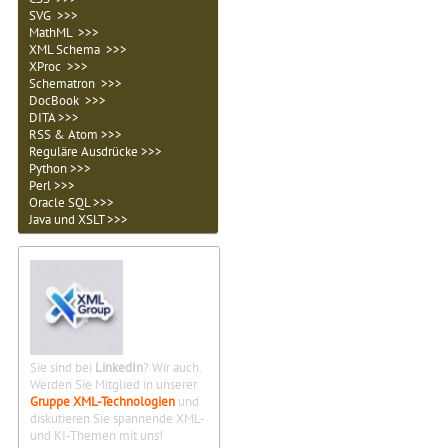
SVG >>>
MathML >>>
XML Schema >>>
XProc >>>
Schematron >>>
DocBook >>>
DITA >>>
RSS & Atom >>>
Reguläre Ausdrücke >>>
Python >>>
Perl >>>
Oracle SQL >>>
Java und XSLT >>>
Sie sind bei
LinkedIn
? Wir auch.
Werden Sie Mitglied in unserer
Gruppe XML-Technologien
und
diskutieren Sie spannende XML-
und KI-Themen mit uns!