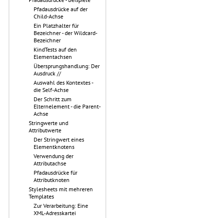
Pfadausdrücke auf der
Child-Achse
Ein Platzhalter für
Bezeichner - der Wildcard-
Bezeichner
KindTests auf den
Elementachsen
Übersprungshandlung: Der
Ausdruck //
Auswahl des Kontextes -
die Self-Achse
Der Schritt zum
Elternelement - die Parent-
Achse
Stringwerte und
Attributwerte
Der Stringwert eines
Elementknotens
Verwendung der
Attributachse
Pfadausdrücke für
Attributknoten
Stylesheets mit mehreren
Templates
Zur Verarbeitung: Eine
XML-Adresskartei