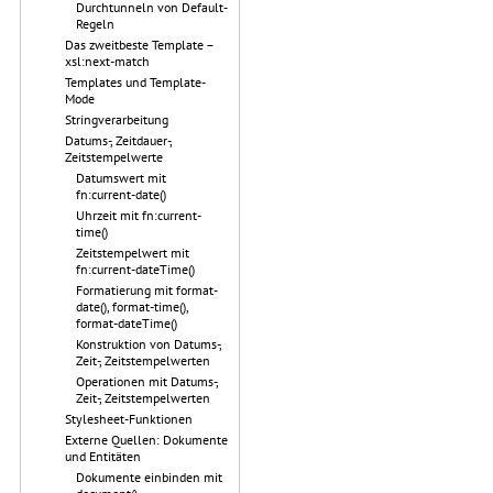
Durchtunneln von Default-
Regeln
Das zweitbeste Template –
xsl:next-match
Templates und Template-
Mode
Stringverarbeitung
Datums-, Zeitdauer-,
Zeitstempelwerte
Datumswert mit
fn:current-date()
Uhrzeit mit fn:current-
time()
Zeitstempelwert mit
fn:current-dateTime()
Formatierung mit format-
date(), format-time(),
format-dateTime()
Konstruktion von Datums-,
Zeit-, Zeitstempelwerten
Operationen mit Datums-,
Zeit-, Zeitstempelwerten
Stylesheet-Funktionen
Externe Quellen: Dokumente
und Entitäten
Dokumente einbinden mit