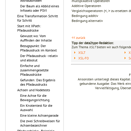
Attributknoten
multiplikative Operatoren
Additive Operatoren
Der Baum als Abbild eines
Infosets oder PSVI
Vergleichsoperatoren (
,
zu ersetzen 
<
>
Bedingung additiv
Eine Transformation Schritt
für Schritt
Bedingung alternativ
Start mit XPath:
Pfadausdrücke
Gewusst wo: Vom
<< zurück
Auffinden der Inhalte
Tipp der data2type-Redaktion:
Bezugspunkt: Der
Zum Thema
XSLT
bieten wir auch folgende
Pfadausdruck im Kontext
XSLT
X
Der Pfadausdruck - relativ
XSL-FO
S
und absolut
Einfache und
zusammengesetzte
Pfadausdrücke
F
Ansonsten unterliegt dieses Kapit
Gefunden: Das Ergebnis
gebundene Ausgabe: Das Werk einsch
des Pfadausdrucks
Vervielfältigung, Übers
Achsen und Nodetests
Eine Achse für die
Bewegungsrichtung
Ein Knotentest für die
Auswahl
Eine kleine Achsenparade
Die zwei Schreibweisen für
Achsenbezeichner
Pfadausdrücke - Beispiele