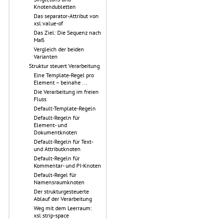
Knotendubletten
Das separator-Attribut von
xsl:value-of
Das Ziel: Die Sequenz nach
Maß
Vergleich der beiden
Varianten
Struktur steuert Verarbeitung
Eine Template-Regel pro
Element – beinahe ...
Die Verarbeitung im freien
Fluss
Default-Template-Regeln
Default-Regeln für
Element- und
Dokumentknoten
Default-Regeln für Text-
und Attributknoten
Default-Regeln für
Kommentar- und PI-Knoten
Default-Regel für
Namensraumknoten
Der strukturgesteuerte
Ablauf der Verarbeitung
Weg mit dem Leerraum:
xsl:strip-space