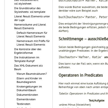
buch[buchautor='Hafner, Kati
xsl:stylesheet
Dies würde Bücher auswählen, die beide
Die Grundstruktur des
denkbar wäre zum Beispiel auch
Stylesheets: xsl:template
Literal Result Elements unter
buch[buchautor='Panter, Peter
der Lupe
Dies entspricht der
Vereinigungsmenge
a
Namensräume und Literal
die beide Bedingungen erfüllen, jedoch 
Result Elements
dürften).
Default-Namensraum für
Literal Result Elements
Schnittmenge – ausschließ
Namensraum mit Präfix für
Literal Result Elements
Sollen beide Bedingungen gleichzeitig g
Die Kontrolle über das
unabhängigen Predi­cates: In der Ergebn
Ergebnisformat
[buchautor='Hafner, Katie'
an
Die Instruktionen im
Template-Rumpf
Dies kann nur der Fall sein, wenn ein 
Das XML-Dokument als
auftreten.
Baum
Warum Baumstrukturen?
Operatoren in Predicates
Eltern und Kinder im
Baumdiagramm
Hier noch einmal eine kurze Auflistung
Knotengattungen im
Reihenfolge von oben nach unten entsp
Dokumentbaum
Tabelle: Operatoren in Predicates und i
Dokumentknoten
Elementknoten
Test/Aufgabe
Textknoten
unäres Minus (Vorzeichen)