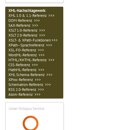
XML-Nachschlagewerk:
XML 1.0 & 1.1-Referenz >>>
DOM-Referenz >>>
SAX-Referenz >>>
XSLT 1.0-Referenz >>>
XSLT 2.0-Referenz >>>
XSLT- & XPath-Funktionen >>>
XPath–Sprachreferenz >>>
XSL-FO-Referenz >>>
WordML-Referenz >>>
HTML/XHTML-Referenz >>>
CSS-Referenz >>>
MathML-Referenz >>>
XML Schema-Referenz >>>
XProc-Referenz >>>
Schematron-Referenz >>>
RSS 2.0-Referenz >>>
Atom-Referenz >>>
Unser Octopus Service: