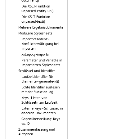
document()
Die XSLT-Funktion
unparsed-entity-uri()
Die XSLT-Funktion
unparsed-text()
Mehrere Ergebnisdokumente
Modulare Stylesheets
Importpräzedenz -
Konfliktbewältigung bei
Importen
xsl:apply-imports
Parameter und Variable in
importierten Stylesheets
Schlüssel und Identifier
Laufzeitidentifier für
Elemente - generate-id()
Echte Identifier auslesen
mit der Funktion id()
Keys - Listen von
Schlüsseln zur Laufzeit
Externe Keys - Schlüssel in
anderen Dokumenten
Gegenüberstellung: Keys
vs. ID
Zusammenfassung und
Aufgaben