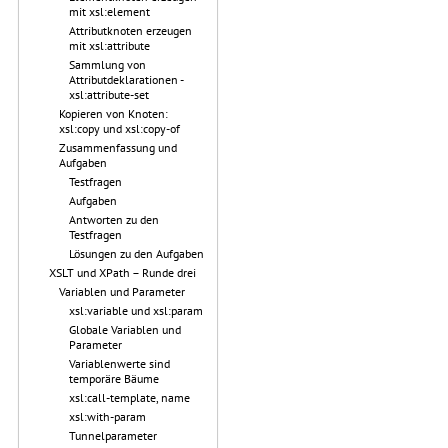
mit xsl:element
Attributknoten erzeugen
mit xsl:attribute
Sammlung von
Attributdeklarationen -
xsl:attribute-set
Kopieren von Knoten:
xsl:copy und xsl:copy-of
Zusammenfassung und
Aufgaben
Testfragen
Aufgaben
Antworten zu den
Testfragen
Lösungen zu den Aufgaben
XSLT und XPath – Runde drei
Variablen und Parameter
xsl:variable und xsl:param
Globale Variablen und
Parameter
Variablenwerte sind
temporäre Bäume
xsl:call-template, name
xsl:with-param
Tunnelparameter