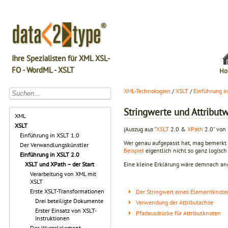
Ihre Spezialisten für XML XSL-
FO - WordML - XSLT
Ho
XML-Technologien
/
XSLT
/
Einführung i
Stringwerte und Attribut
XML
XSLT
(Auszug aus "
XSLT
2.0 &
XPath
2.0" von 
Einführung in XSLT 1.0
Wer genau aufgepasst hat, mag bemerkt h
Der Verwandlungskünstler
Beispiel
eigentlich nicht so ganz logisc
Einführung in XSLT 2.0
Eine kleine Erklärung wäre demnach an
XSLT und XPath – der Start
Verarbeitung von XML mit
XSLT
Erste XSLT-Transformationen
Der Stringwert eines Elementknote
Drei beteiligte Dokumente
Verwendung der Attributachse
Erster Einsatz von XSLT-
Pfadausdrücke für Attributknoten
Instruktionen
Das Wurzelelement