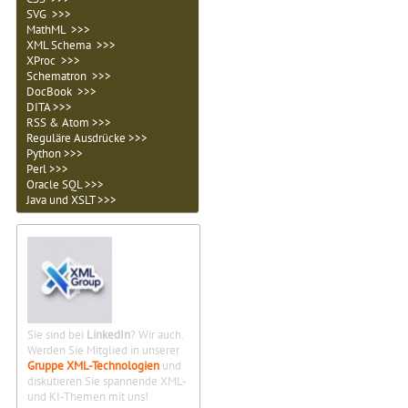
SVG >>>
MathML >>>
XML Schema >>>
XProc >>>
Schematron >>>
DocBook >>>
DITA >>>
RSS & Atom >>>
Reguläre Ausdrücke >>>
Python >>>
Perl >>>
Oracle SQL >>>
Java und XSLT >>>
Sie sind bei
LinkedIn
? Wir auch.
Werden Sie Mitglied in unserer
Gruppe XML-Technologien
und
diskutieren Sie spannende XML-
und KI-Themen mit uns!