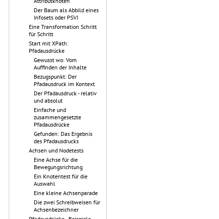
Attributknoten
Der Baum als Abbild eines
Infosets oder PSVI
Eine Transformation Schritt
für Schritt
Start mit XPath:
Pfadausdrücke
Gewusst wo: Vom
Auffinden der Inhalte
Bezugspunkt: Der
Pfadausdruck im Kontext
Der Pfadausdruck - relativ
und absolut
Einfache und
zusammengesetzte
Pfadausdrücke
Gefunden: Das Ergebnis
des Pfadausdrucks
Achsen und Nodetests
Eine Achse für die
Bewegungsrichtung
Ein Knotentest für die
Auswahl
Eine kleine Achsenparade
Die zwei Schreibweisen für
Achsenbezeichner
Pfadausdrücke - Beispiele