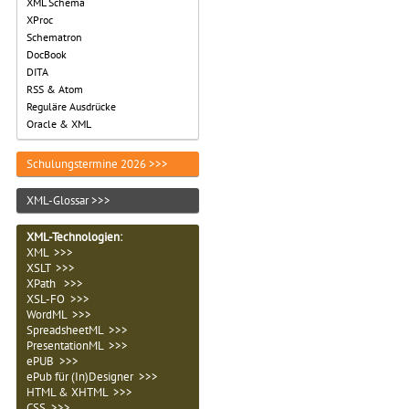
XML Schema
XProc
Schematron
DocBook
DITA
RSS & Atom
Reguläre Ausdrücke
Oracle & XML
Schulungstermine 2026 >>>
XML-Glossar >>>
XML-Technologien
:
XML >>>
XSLT >>>
XPath >>>
XSL-FO >>>
WordML >>>
SpreadsheetML >>>
PresentationML >>>
ePUB >>>
ePub für (In)Designer >>>
HTML & XHTML >>>
CSS >>>