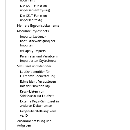
document()
Die XSLT-Funktion
unparsed-entity-uri()
Die XSLT-Funktion
unparsed-text()
Mehrere Ergebnisdokumente
Modulare Stylesheets
Importpräzedenz -
Konfliktbewältigung bei
Importen
xsl:apply-imports
Parameter und Variable in
importierten Stylesheets
Schlüssel und Identifier
Laufzeitidentifier für
Elemente - generate-id()
Echte Identifier auslesen
mit der Funktion id()
Keys - Listen von
Schlüsseln zur Laufzeit
Externe Keys - Schlüssel in
anderen Dokumenten
Gegenüberstellung: Keys
vs. ID
Zusammenfassung und
Aufgaben