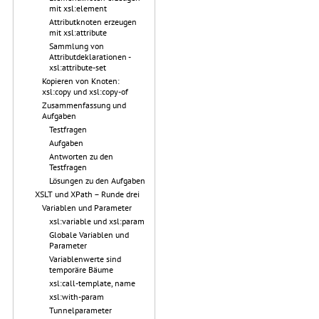
mit xsl:element
Attributknoten erzeugen
mit xsl:attribute
Sammlung von
Attributdeklarationen -
xsl:attribute-set
Kopieren von Knoten:
xsl:copy und xsl:copy-of
Zusammenfassung und
Aufgaben
Testfragen
Aufgaben
Antworten zu den
Testfragen
Lösungen zu den Aufgaben
XSLT und XPath – Runde drei
Variablen und Parameter
xsl:variable und xsl:param
Globale Variablen und
Parameter
Variablenwerte sind
temporäre Bäume
xsl:call-template, name
xsl:with-param
Tunnelparameter