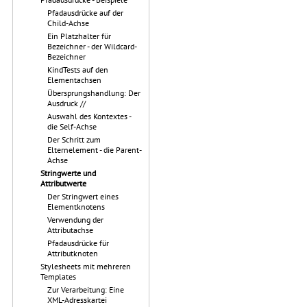
Pfadausdrücke auf der
Child-Achse
Ein Platzhalter für
Bezeichner - der Wildcard-
Bezeichner
KindTests auf den
Elementachsen
Übersprungshandlung: Der
Ausdruck //
Auswahl des Kontextes -
die Self-Achse
Der Schritt zum
Elternelement - die Parent-
Achse
Stringwerte und
Attributwerte
Der Stringwert eines
Elementknotens
Verwendung der
Attributachse
Pfadausdrücke für
Attributknoten
Stylesheets mit mehreren
Templates
Zur Verarbeitung: Eine
XML-Adresskartei