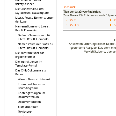
xsl:stylesheet
<< zurück
Die Grundstruktur des
Tipp der data2type-Redaktion:
Stylesheets: xsl:template
Zum Thema
XSLT
bieten wir auch folgende
Literal Result Elements unter
XSLT
X
der Lupe
XSL-FO
S
Namensräume und Literal
Result Elements
Default-Namensraum für
Literal Result Elements
F
Ansonsten unterliegt dieses Kapit
Namensraum mit Präfix für
gebundene Ausgabe: Das Werk einsch
Literal Result Elements
Vervielfältigung, Übers
Die Kontrolle über das
Ergebnisformat
Die Instruktionen im
Template-Rumpf
Das XML-Dokument als
Baum
Warum Baumstrukturen?
Eltern und Kinder im
Baumdiagramm
Knotengattungen im
Dokumentbaum
Dokumentknoten
Elementknoten
Textknoten