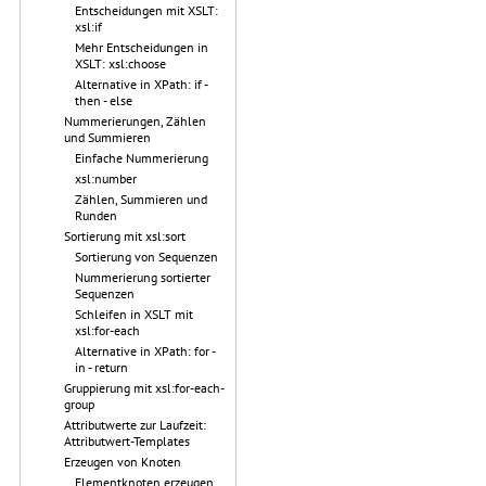
Entscheidungen mit XSLT:
xsl:if
Mehr Entscheidungen in
XSLT: xsl:choose
Alternative in XPath: if -
then - else
Nummerierungen, Zählen
und Summieren
Einfache Nummerierung
xsl:number
Zählen, Summieren und
Runden
Sortierung mit xsl:sort
Sortierung von Sequenzen
Nummerierung sortierter
Sequenzen
Schleifen in XSLT mit
xsl:for-each
Alternative in XPath: for -
in - return
Gruppierung mit xsl:for-each-
group
Attributwerte zur Laufzeit:
Attributwert-Templates
Erzeugen von Knoten
Elementknoten erzeugen