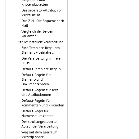
Knotendubletten
Das separator-Attribut von
xsl:value-of
Das Ziel: Die Sequenz nach
Maß
Vergleich der beiden
Varianten
Struktur steuert Verarbeitung
Eine Template-Regel pro
Element – beinahe ...
Die Verarbeitung im freien
Fluss
Default-Template-Regeln
Default-Regeln für
Element- und
Dokumentknoten
Default-Regeln für Text-
und Attributknoten
Default-Regeln für
Kommentar- und PI-Knoten
Default-Regel für
Namensraumknoten
Der strukturgesteuerte
Ablauf der Verarbeitung
Weg mit dem Leerraum:
xsl:strip-space