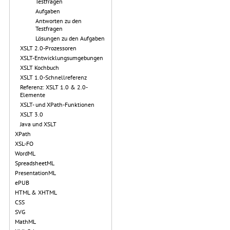
Testfragen
Aufgaben
Antworten zu den
Testfragen
Lösungen zu den Aufgaben
XSLT 2.0-Prozessoren
XSLT-Entwicklungsumgebungen
XSLT Kochbuch
XSLT 1.0-Schnellreferenz
Referenz: XSLT 1.0 & 2.0-
Elemente
XSLT- und XPath-Funktionen
XSLT 3.0
Java und XSLT
XPath
XSL-FO
WordML
SpreadsheetML
PresentationML
ePUB
HTML & XHTML
CSS
SVG
MathML