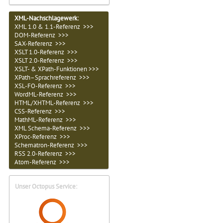
XML-Nachschlagewerk:
XML 1.0 & 1.1-Referenz >>>
DOM-Referenz >>>
SAX-Referenz >>>
XSLT 1.0-Referenz >>>
XSLT 2.0-Referenz >>>
XSLT- & XPath-Funktionen >>>
XPath–Sprachreferenz >>>
XSL-FO-Referenz >>>
WordML-Referenz >>>
HTML/XHTML-Referenz >>>
CSS-Referenz >>>
MathML-Referenz >>>
XML Schema-Referenz >>>
XProc-Referenz >>>
Schematron-Referenz >>>
RSS 2.0-Referenz >>>
Atom-Referenz >>>
Unser Octopus Service: