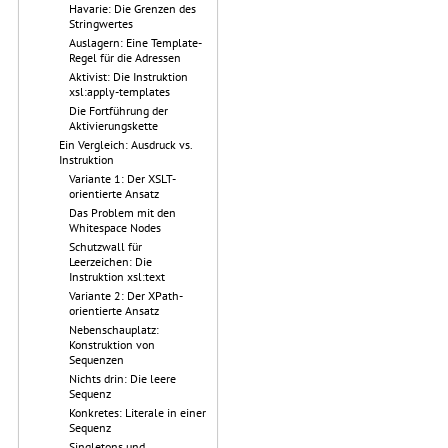
Havarie: Die Grenzen des
Stringwertes
Auslagern: Eine Template-
Regel für die Adressen
Aktivist: Die Instruktion
xsl:apply-templates
Die Fortführung der
Aktivierungskette
Ein Vergleich: Ausdruck vs.
Instruktion
Variante 1: Der XSLT-
orientierte Ansatz
Das Problem mit den
Whitespace Nodes
Schutzwall für
Leerzeichen: Die
Instruktion xsl:text
Variante 2: Der XPath-
orientierte Ansatz
Nebenschauplatz:
Konstruktion von
Sequenzen
Nichts drin: Die leere
Sequenz
Konkretes: Literale in einer
Sequenz
Singletons und