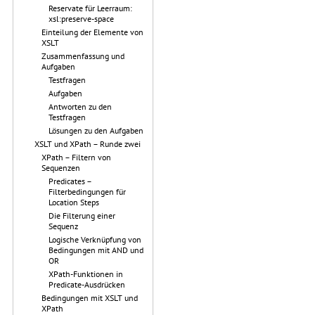
Reservate für Leerraum:
xsl:preserve-space
Einteilung der Elemente von
XSLT
Zusammenfassung und
Aufgaben
Testfragen
Aufgaben
Antworten zu den
Testfragen
Lösungen zu den Aufgaben
XSLT und XPath – Runde zwei
XPath – Filtern von
Sequenzen
Predicates –
Filterbedingungen für
Location Steps
Die Filterung einer
Sequenz
Logische Verknüpfung von
Bedingungen mit AND und
OR
XPath-Funktionen in
Predicate-Ausdrücken
Bedingungen mit XSLT und
XPath