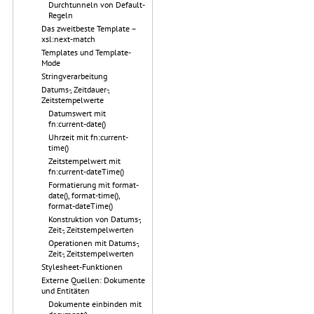
Durchtunneln von Default-
Regeln
Das zweitbeste Template –
xsl:next-match
Templates und Template-
Mode
Stringverarbeitung
Datums-, Zeitdauer-,
Zeitstempelwerte
Datumswert mit
fn:current-date()
Uhrzeit mit fn:current-
time()
Zeitstempelwert mit
fn:current-dateTime()
Formatierung mit format-
date(), format-time(),
format-dateTime()
Konstruktion von Datums-,
Zeit-, Zeitstempelwerten
Operationen mit Datums-,
Zeit-, Zeitstempelwerten
Stylesheet-Funktionen
Externe Quellen: Dokumente
und Entitäten
Dokumente einbinden mit