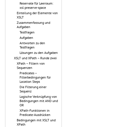
Reservate für Leerraum:
xsl:preserve-space
Einteilung der Elemente von
XSLT
Zusammenfassung und
Aufgaben
Testfragen
Aufgaben
Antworten zu den
Testfragen
Lösungen zu den Aufgaben
XSLT und XPath – Runde zwei
XPath – Filtern von
Sequenzen
Predicates –
Filterbedingungen für
Location Steps
Die Filterung einer
Sequenz
Logische Verknüpfung von
Bedingungen mit AND und
OR
XPath-Funktionen in
Predicate-Ausdrücken
Bedingungen mit XSLT und
XPath