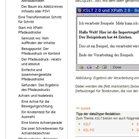
mit dem oben genannten 
Attributknoten
beispiel.xml
Der Baum als Abbild eines
Infosets oder PSVI
Eine Transformation Schritt
für Schritt
Start mit XPath:
Pfadausdrücke
Gewusst wo: Vom
Auffinden der Inhalte
Bezugspunkt: Der
Pfadausdruck im Kontext
Der Pfadausdruck - relativ
und absolut
Einfache und
zusammengesetzte
Abbildung: Ergebnis der Verarbeitung ei
Pfadausdrücke
Gefunden: Das Ergebnis
Dabei werden die (fett markierten) Zeile
des Pfadausdrucks
Default­regel für Textknoten, die von der
Achsen und Nodetests
Eine Achse für die
Bewegungsrichtung
<< zurück
Ein Knotentest für die
Tipp der data2type-Redaktion:
Auswahl
Zum Thema
XSLT
bieten wir auch folgende
Eine kleine Achsenparade
XSLT
X
Die zwei Schreibweisen für
XSL-FO
S
Achsenbezeichner
Pfadausdrücke - Beispiele