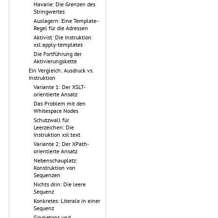
Havarie: Die Grenzen des
Stringwertes
Auslagern: Eine Template-
Regel für die Adressen
Aktivist: Die Instruktion
xsl:apply-templates
Die Fortführung der
Aktivierungskette
Ein Vergleich: Ausdruck vs.
Instruktion
Variante 1: Der XSLT-
orientierte Ansatz
Das Problem mit den
Whitespace Nodes
Schutzwall für
Leerzeichen: Die
Instruktion xsl:text
Variante 2: Der XPath-
orientierte Ansatz
Nebenschauplatz:
Konstruktion von
Sequenzen
Nichts drin: Die leere
Sequenz
Konkretes: Literale in einer
Sequenz
Singletons und