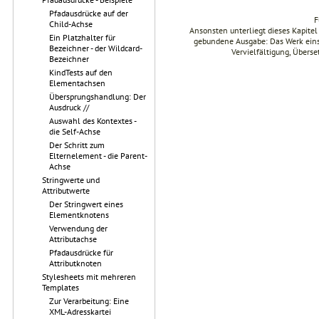
Pfadausdrücke auf der
F
Child-Achse
Ansonsten unterliegt dieses Kapit
Ein Platzhalter für
gebundene Ausgabe: Das Werk einsch
Bezeichner - der Wildcard-
Vervielfältigung, Übers
Bezeichner
KindTests auf den
Elementachsen
Übersprungshandlung: Der
Ausdruck //
Auswahl des Kontextes -
die Self-Achse
Der Schritt zum
Elternelement - die Parent-
Achse
Stringwerte und
Attributwerte
Der Stringwert eines
Elementknotens
Verwendung der
Attributachse
Pfadausdrücke für
Attributknoten
Stylesheets mit mehreren
Templates
Zur Verarbeitung: Eine
XML-Adresskartei