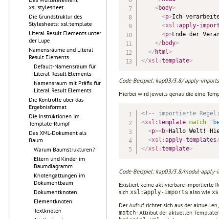
xsl:stylesheet
<
body
>
Die Grundstruktur des
<
p
>
Ich verarbeit
Stylesheets: xsl:template
<
xsl:
apply-impor
Literal Result Elements unter
<
p
>
Ende der Vera
der Lupe
</
body
>
Namensräume und Literal
</
html
>
Result Elements
</
xsl:
template
>
Default-Namensraum für
Literal Result Elements
Code-Beispiel: kap03/3.8/ apply-imports-
Namensraum mit Präfix für
Literal Result Elements
Hierbei wird jeweils genau die eine Tem
Die Kontrolle über das
Ergebnisformat
<!-- importierte Regel
Die Instruktionen im
<
xsl:
template
match
=
"
b
Template-Rumpf
<
p
>
<
b
>
Hallo Welt! Hi
Das XML-Dokument als
<
xsl:
apply-templates
Baum
</
xsl:
template
>
Warum Baumstrukturen?
Eltern und Kinder im
Baumdiagramm
Code-Beispiel: kap03/3.8/modul-apply-i
Knotengattungen im
Dokumentbaum
Existiert keine aktivierbare importierte 
sich
also wie
Dokumentknoten
xsl:apply-imports
xs
Elementknoten
Der Aufruf richtet sich aus der aktuelle
Textknoten
Attri­but der aktuellen Template
match-