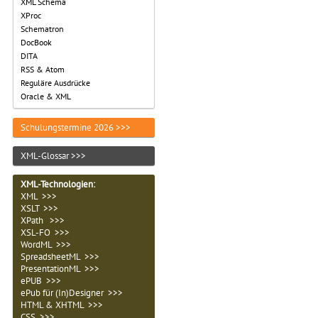
XML Schema
XProc
Schematron
DocBook
DITA
RSS & Atom
Reguläre Ausdrücke
Oracle & XML
Schulungstermine 2026 >>>
XML-Glossar >>>
XML-Technologien
:
XML >>>
XSLT >>>
XPath >>>
XSL-FO >>>
WordML >>>
SpreadsheetML >>>
PresentationML >>>
ePUB >>>
ePub für (In)Designer >>>
HTML & XHTML >>>
CSS >>>