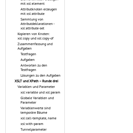
mit xsl:element
Attributknoten erzeugen
mit xsl:attribute
Sammlung von
Attributdeklarationen -
xsl:attribute-set
Kopieren von Knoten:
xsl:copy und xsl:copy-of
Zusammenfassung und
Aufgaben
Testfragen
Aufgaben
Antworten zu den
Testfragen
Lösungen zu den Aufgaben
XSLT und XPath – Runde drei
Variablen und Parameter
xsl:variable und xsl:param
Globale Variablen und
Parameter
Variablenwerte sind
temporäre Bäume
xsl:call-template, name
xsl:with-param
Tunnelparameter