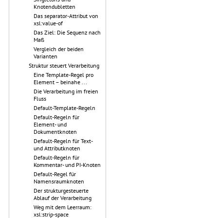
Knotendubletten
Das separator-Attribut von
xsl:value-of
Das Ziel: Die Sequenz nach
Maß
Vergleich der beiden
Varianten
Struktur steuert Verarbeitung
Eine Template-Regel pro
Element – beinahe ...
Die Verarbeitung im freien
Fluss
Default-Template-Regeln
Default-Regeln für
Element- und
Dokumentknoten
Default-Regeln für Text-
und Attributknoten
Default-Regeln für
Kommentar- und PI-Knoten
Default-Regel für
Namensraumknoten
Der strukturgesteuerte
Ablauf der Verarbeitung
Weg mit dem Leerraum:
xsl:strip-space