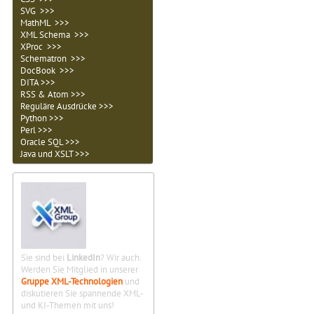
SVG >>>
MathML >>>
XML Schema >>>
XProc >>>
Schematron >>>
DocBook >>>
DITA >>>
RSS & Atom >>>
Reguläre Ausdrücke >>>
Python >>>
Perl >>>
Oracle SQL >>>
Java und XSLT >>>
Sie sind bei
LinkedIn
? Wir auch.
Werden Sie Mitglied in unserer
Gruppe XML-Technologien
und
diskutieren Sie spannende XML-
und KI-Themen mit uns!