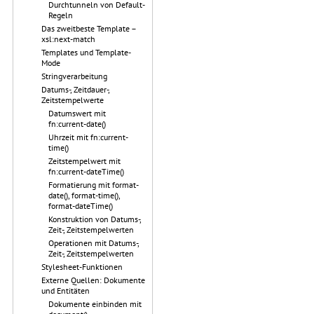
Durchtunneln von Default-
Regeln
Das zweitbeste Template –
xsl:next-match
Templates und Template-
Mode
Stringverarbeitung
Datums-, Zeitdauer-,
Zeitstempelwerte
Datumswert mit
fn:current-date()
Uhrzeit mit fn:current-
time()
Zeitstempelwert mit
fn:current-dateTime()
Formatierung mit format-
date(), format-time(),
format-dateTime()
Konstruktion von Datums-,
Zeit-, Zeitstempelwerten
Operationen mit Datums-,
Zeit-, Zeitstempelwerten
Stylesheet-Funktionen
Externe Quellen: Dokumente
und Entitäten
Dokumente einbinden mit