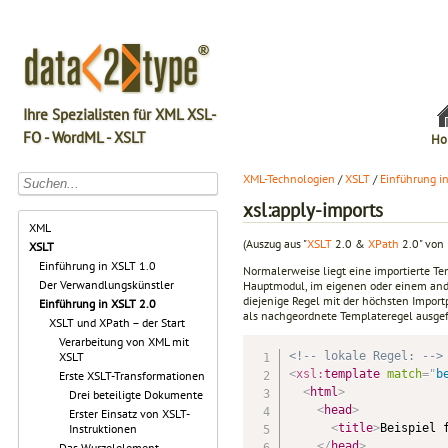
Ihre Spezialisten für XML XSL-
FO - WordML - XSLT
Ho
XML-Technologien
/
XSLT
/
Einführung i
xsl:apply-imports
XML
(Auszug aus "
XSLT
2.0 &
XPath
2.0" von 
XSLT
Einführung in XSLT 1.0
Normalerweise liegt eine importierte Tem
Der Verwandlungskünstler
Hauptmodul, im eigenen oder einem ande
diejenige Regel mit der höchsten Import
Einführung in XSLT 2.0
als nachgeordnete Templateregel ausgefü
XSLT und XPath – der Start
Verarbeitung von XML mit
<!-- lokale Regel: -->
XSLT
<
xsl:
template
match
=
"
b
Erste XSLT-Transformationen
<
html
>
Drei beteiligte Dokumente
<
head
>
Erster Einsatz von XSLT-
<
title
>
Beispiel 
Instruktionen
</
head
>
Das Wurzelelement