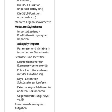
document()
Die XSLT-Funktion
unparsed-entity-uri()
Die XSLT-Funktion
unparsed-text()
Mehrere Ergebnisdokumente
Modulare Stylesheets
Importpräzedenz -
Konfliktbewältigung bei
Importen
xsl:apply-imports
Parameter und Variable in
importierten Stylesheets
Schlüssel und Identifier
Laufzeitidentifier für
Elemente - generate-id()
Echte Identifier auslesen
mit der Funktion id()
Keys - Listen von
Schlüsseln zur Laufzeit
Externe Keys - Schlüssel in
anderen Dokumenten
Gegenüberstellung: Keys
vs. ID
Zusammenfassung und
Aufgaben