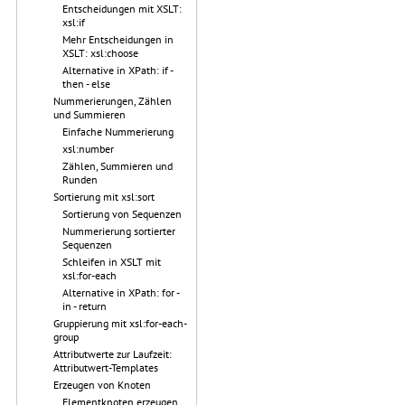
Entscheidungen mit XSLT:
xsl:if
Mehr Entscheidungen in
XSLT: xsl:choose
Alternative in XPath: if -
then - else
Nummerierungen, Zählen
und Summieren
Einfache Nummerierung
xsl:number
Zählen, Summieren und
Runden
Sortierung mit xsl:sort
Sortierung von Sequenzen
Nummerierung sortierter
Sequenzen
Schleifen in XSLT mit
xsl:for-each
Alternative in XPath: for -
in - return
Gruppierung mit xsl:for-each-
group
Attributwerte zur Laufzeit:
Attributwert-Templates
Erzeugen von Knoten
Elementknoten erzeugen