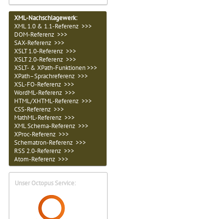
XML-Nachschlagewerk:
XML 1.0 & 1.1-Referenz >>>
DOM-Referenz >>>
SAX-Referenz >>>
XSLT 1.0-Referenz >>>
XSLT 2.0-Referenz >>>
XSLT- & XPath-Funktionen >>>
XPath–Sprachreferenz >>>
XSL-FO-Referenz >>>
WordML-Referenz >>>
HTML/XHTML-Referenz >>>
CSS-Referenz >>>
MathML-Referenz >>>
XML Schema-Referenz >>>
XProc-Referenz >>>
Schematron-Referenz >>>
RSS 2.0-Referenz >>>
Atom-Referenz >>>
Unser Octopus Service: