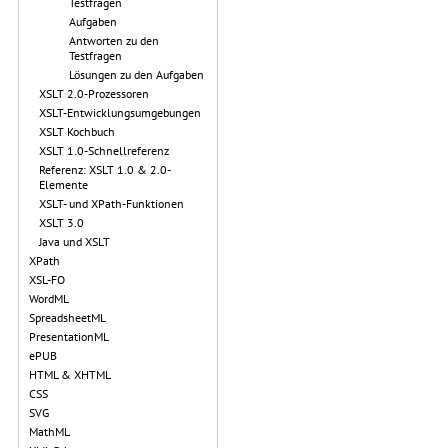
Testfragen
Aufgaben
Antworten zu den
Testfragen
Lösungen zu den Aufgaben
XSLT 2.0-Prozessoren
XSLT-Entwicklungsumgebungen
XSLT Kochbuch
XSLT 1.0-Schnellreferenz
Referenz: XSLT 1.0 & 2.0-
Elemente
XSLT- und XPath-Funktionen
XSLT 3.0
Java und XSLT
XPath
XSL-FO
WordML
SpreadsheetML
PresentationML
ePUB
HTML & XHTML
CSS
SVG
MathML