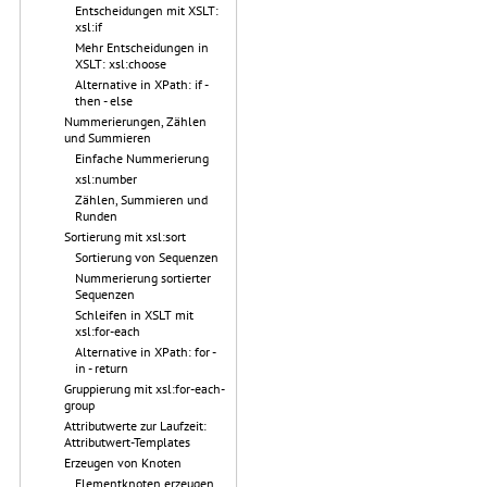
Entscheidungen mit XSLT:
xsl:if
Mehr Entscheidungen in
XSLT: xsl:choose
Alternative in XPath: if -
then - else
Nummerierungen, Zählen
und Summieren
Einfache Nummerierung
xsl:number
Zählen, Summieren und
Runden
Sortierung mit xsl:sort
Sortierung von Sequenzen
Nummerierung sortierter
Sequenzen
Schleifen in XSLT mit
xsl:for-each
Alternative in XPath: for -
in - return
Gruppierung mit xsl:for-each-
group
Attributwerte zur Laufzeit:
Attributwert-Templates
Erzeugen von Knoten
Elementknoten erzeugen