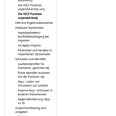
document()
Die XSLT-Funktion
unparsed-entity-uri()
Die XSLT-Funktion
unparsed-text()
Mehrere Ergebnisdokumente
Modulare Stylesheets
Importpräzedenz -
Konfliktbewältigung bei
Importen
xsl:apply-imports
Parameter und Variable in
importierten Stylesheets
Schlüssel und Identifier
Laufzeitidentifier für
Elemente - generate-id()
Echte Identifier auslesen
mit der Funktion id()
Keys - Listen von
Schlüsseln zur Laufzeit
Externe Keys - Schlüssel in
anderen Dokumenten
Gegenüberstellung: Keys
vs. ID
Zusammenfassung und
Aufgaben