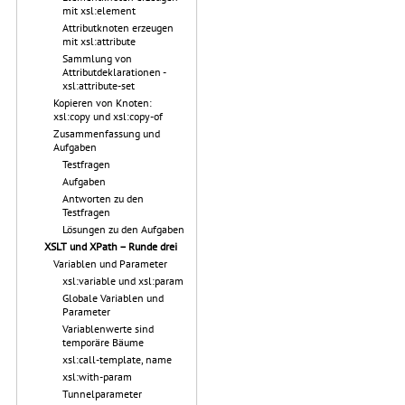
mit xsl:element
Attributknoten erzeugen
mit xsl:attribute
Sammlung von
Attributdeklarationen -
xsl:attribute-set
Kopieren von Knoten:
xsl:copy und xsl:copy-of
Zusammenfassung und
Aufgaben
Testfragen
Aufgaben
Antworten zu den
Testfragen
Lösungen zu den Aufgaben
XSLT und XPath – Runde drei
Variablen und Parameter
xsl:variable und xsl:param
Globale Variablen und
Parameter
Variablenwerte sind
temporäre Bäume
xsl:call-template, name
xsl:with-param
Tunnelparameter