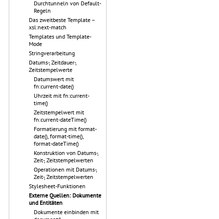
Durchtunneln von Default-
Regeln
Das zweitbeste Template –
xsl:next-match
Templates und Template-
Mode
Stringverarbeitung
Datums-, Zeitdauer-,
Zeitstempelwerte
Datumswert mit
fn:current-date()
Uhrzeit mit fn:current-
time()
Zeitstempelwert mit
fn:current-dateTime()
Formatierung mit format-
date(), format-time(),
format-dateTime()
Konstruktion von Datums-,
Zeit-, Zeitstempelwerten
Operationen mit Datums-,
Zeit-, Zeitstempelwerten
Stylesheet-Funktionen
Externe Quellen: Dokumente
und Entitäten
Dokumente einbinden mit