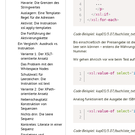
Havarie: Die Grenzen des
    ...

Stringwertes
</
p
>
Auslagern: Eine Template-
</
xsl:
if
>
Regel für die Adressen
</
xsl:
for-each
>
Aktivist: Die Instruktion
xsl:apply-templates
Die Fortführung der
Code-Beispiel: kap03/3.07/buchliste_txt2
Aktivierungskette
Bis einschließlich der Preisangabe ist 
Ein Vergleich: Ausdruck vs.
leer sein können – erstens die Währungsa
Instruktion
Nummer.
Variante 1: Der XSLT-
orientierte Ansatz
Wir gehen ähnlich vor wie beim Test auf
Das Problem mit den
Whitespace Nodes
<
xsl:
value-of
select
=
"
Schutzwall für
Leerzeichen: Die
Instruktion xsl:text
Variante 2: Der XPath-
Code-Beispiel: kap03/3.07/buchliste_txt2
orientierte Ansatz
Analog funktioniert die Ausgabe der IS
Nebenschauplatz:
Konstruktion von
Sequenzen
<
xsl:
value-of
select
=
"
Nichts drin: Die leere
Sequenz
Konkretes: Literale in einer
Sequenz
Code-Beispiel: kap03/3.07/buchliste_txt2
Singletons und