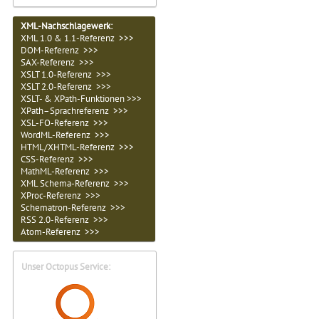
XML-Nachschlagewerk:
XML 1.0 & 1.1-Referenz >>>
DOM-Referenz >>>
SAX-Referenz >>>
XSLT 1.0-Referenz >>>
XSLT 2.0-Referenz >>>
XSLT- & XPath-Funktionen >>>
XPath–Sprachreferenz >>>
XSL-FO-Referenz >>>
WordML-Referenz >>>
HTML/XHTML-Referenz >>>
CSS-Referenz >>>
MathML-Referenz >>>
XML Schema-Referenz >>>
XProc-Referenz >>>
Schematron-Referenz >>>
RSS 2.0-Referenz >>>
Atom-Referenz >>>
Unser Octopus Service: