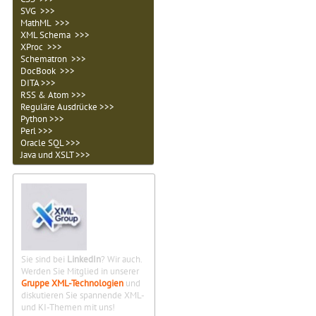
SVG >>>
MathML >>>
XML Schema >>>
XProc >>>
Schematron >>>
DocBook >>>
DITA >>>
RSS & Atom >>>
Reguläre Ausdrücke >>>
Python >>>
Perl >>>
Oracle SQL >>>
Java und XSLT >>>
Sie sind bei
LinkedIn
? Wir auch.
Werden Sie Mitglied in unserer
Gruppe XML-Technologien
und
diskutieren Sie spannende XML-
und KI-Themen mit uns!