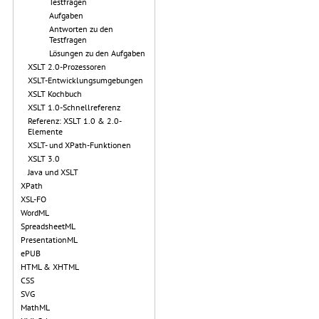
Testfragen
Aufgaben
Antworten zu den
Testfragen
Lösungen zu den Aufgaben
XSLT 2.0-Prozessoren
XSLT-Entwicklungsumgebungen
XSLT Kochbuch
XSLT 1.0-Schnellreferenz
Referenz: XSLT 1.0 & 2.0-
Elemente
XSLT- und XPath-Funktionen
XSLT 3.0
Java und XSLT
XPath
XSL-FO
WordML
SpreadsheetML
PresentationML
ePUB
HTML & XHTML
CSS
SVG
MathML