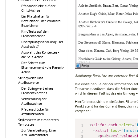
Pfadausdrücke auf der
Child-Achse
Ein Platzhalter für
Bezeichner - der Wildcard-
Bezeichner
KindTests auf den
Elementachsen
Übersprungshandlung: Der
Ausdruck //
Auswahl des Kontextes -
die Self-Achse
Der Schritt zum
Elternelement - die Parent-
Achse
Abbildung: Buchliste aus externer Text-R
Stringwerte und
Attributwerte
Die einzelnen Felder der Information s
Der Stringwert eines
Tatsache ausnützen, dass die Felder du
Elementknotens
wird. In diesem Fall ist das ein Umweg –
Verwendung der
Hierfür bietet sich ein einfaches Filterp
Attributachse
Punkt steht für das Current Item, das in 
Pfadausdrücke für
vorgehen:
Attributknoten
Stylesheets mit mehreren
Templates
<
xsl:
for-each
select
=
"
Zur Verarbeitung: Eine
<
xsl:
if
test
=
"
fn:str
XML-Adresskartei
<
p
>
<
b
>
<
xsl:
value-o