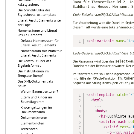
Java für Theoretiker Bd.2, Jo
xsl:stylesheet
Siddhartha, Hesse, Hermann, S
Die Grundstruktur des
Code-Beispiel: kap03/3.07/buchliste.txt 
Stylesheets: xsl:template
Literal Result Elements unter
Zur Verarbeitung wird die Datei im Style
der Lupe
diesem Fall wurde eine lokale Variable 
Namensräume und Literal
Result Elements
Default-Namensraum für
<
xsl:
variable
name
=
"
te
Literal Result Elements
Namensraum mit Präfix für
Code-Beispiel: kap03/3.07/buchliste_txt.
Literal Result Elements
Die Kontrolle über das
Die Ressource wird über das
-Att
select
Ergebnisformat
Dateiname der Ressource erwartet. Der z
Die Instruktionen im
Im Starttemplate soll der eingelesene T
Template-Rumpf
mit Hilfe der XPath-Funktion
fn:toke
Das XML-Dokument als
Sequenz aus String-Items (den Zeilen), d
Baum
Warum Baumstrukturen?
<
xsl:
template
match
=
"
/
Eltern und Kinder im
<
html
>
Baumdiagramm
    ...

Knotengattungen im
<
body
>
Dokumentbaum
<
h1
>
Buchliste au
Dokumentknoten
<
xsl:
for-each
se
Elementknoten
<
xsl:
if
test
=
"
Textknoten
<
p
>
<
xsl:
valu