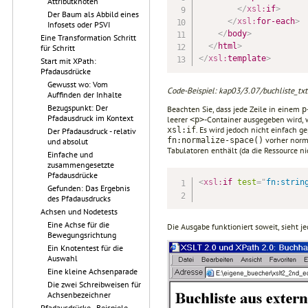
Attributknoten
</
xsl:
if
>
Der Baum als Abbild eines
</
xsl:
for-each
>
Infosets oder PSVI
</
body
>
Eine Transformation Schritt
</
html
>
für Schritt
</
xsl:
template
>
Start mit XPath:
Pfadausdrücke
Gewusst wo: Vom
Code-Beispiel: kap03/3.07/buchliste_txt.
Auffinden der Inhalte
Bezugspunkt: Der
Beachten Sie, dass jede Zeile in einem
p
Pfadausdruck im Kontext
leerer
-Container ausgegeben wird, w
<p>
. Es wird jedoch nicht einfach ge
xsl:if
Der Pfadausdruck - relativ
vorher norma
fn:normalize-space()
und absolut
Tabulatoren enthält (da die Ressource nic
Einfache und
zusammengesetzte
Pfadausdrücke
<
xsl:
if
test
=
"
fn:strin
Gefunden: Das Ergebnis
des Pfadausdrucks
Achsen und Nodetests
Eine Achse für die
Die Ausgabe funktioniert soweit, sieht je
Bewegungsrichtung
Ein Knotentest für die
Auswahl
Eine kleine Achsenparade
Die zwei Schreibweisen für
Achsenbezeichner
Pfadausdrücke - Beispiele