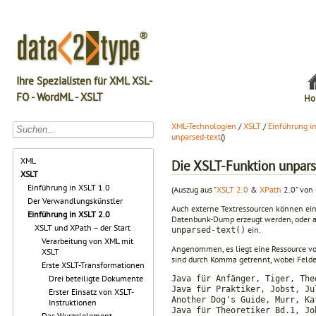
Ihre Spezialisten für XML XSL-
FO - WordML - XSLT
Ho
XML-Technologien
/
XSLT
/
Einführung i
unparsed-
text
()
XML
Die XSLT-Funktion unpars
XSLT
Einführung in XSLT 1.0
(Auszug aus "
XSLT 2.0
&
XPath
2.0" von 
Der Verwandlungskünstler
Auch externe Textressourcen können ein
Einführung in XSLT 2.0
Datenbunk-Dump erzeugt werden, oder an
XSLT und XPath – der Start
ein.
unparsed-text()
Verarbeitung von XML mit
Angenommen, es liegt eine Ressource vor
XSLT
sind durch Komma getrennt, wobei Felder
Erste XSLT-Transformationen
Drei beteiligte Dokumente
Java für Anfänger, Tiger, The
Java für Praktiker, Jobst, Ju
Erster Einsatz von XSLT-
Another Dog's Guide, Murr, Ka
Instruktionen
Java für Theoretiker Bd.1, Jo
Das Wurzelelement