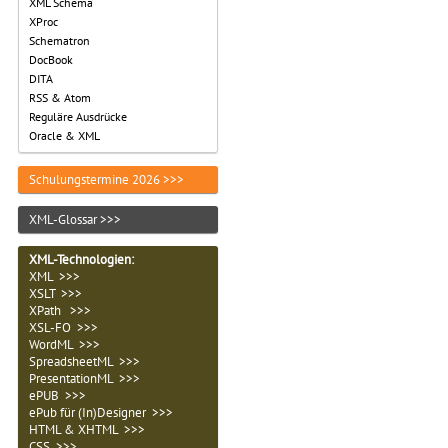
XML Schema
XProc
Schematron
DocBook
DITA
RSS & Atom
Reguläre Ausdrücke
Oracle & XML
Schulungstermine 2026 >>>
XML-Glossar >>>
XML-Technologien
:
XML >>>
XSLT >>>
XPath >>>
XSL-FO >>>
WordML >>>
SpreadsheetML >>>
PresentationML >>>
ePUB >>>
ePub für (In)Designer >>>
HTML & XHTML >>>
CSS >>>