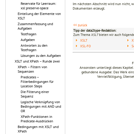
Reservate für Leerraum:
Im nächsten Abschnitt wird nun nicht, w
xsl:preserve-space
Dokumenten erzeugt.
Einteilung der Elemente von
XSLT
Zusammenfassung und
<< zurück
Aufgaben
Tipp der data2type-Redaktion:
Testfragen
Zum Thema
XSLT
bieten wir auch folgende
Aufgaben
XSLT
X
Antworten zu den
XSL-FO
S
Testfragen
Lösungen zu den Aufgaben
XSLT und XPath – Runde zwei
F
XPath – Filtern von
Ansonsten unterliegt dieses Kapit
Sequenzen
gebundene Ausgabe: Das Werk einsch
Vervielfältigung, Übers
Predicates –
Filterbedingungen für
Location Steps
Die Filterung einer
Sequenz
Logische Verknüpfung von
Bedingungen mit AND und
OR
XPath-Funktionen in
Predicate-Ausdrücken
Bedingungen mit XSLT und
XPath