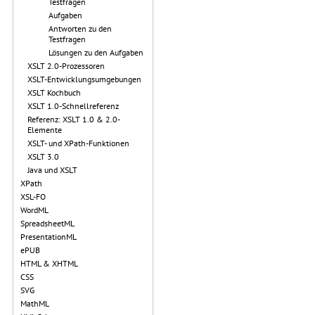
Testfragen
Aufgaben
Antworten zu den
Testfragen
Lösungen zu den Aufgaben
XSLT 2.0-Prozessoren
XSLT-Entwicklungsumgebungen
XSLT Kochbuch
XSLT 1.0-Schnellreferenz
Referenz: XSLT 1.0 & 2.0-
Elemente
XSLT- und XPath-Funktionen
XSLT 3.0
Java und XSLT
XPath
XSL-FO
WordML
SpreadsheetML
PresentationML
ePUB
HTML & XHTML
CSS
SVG
MathML