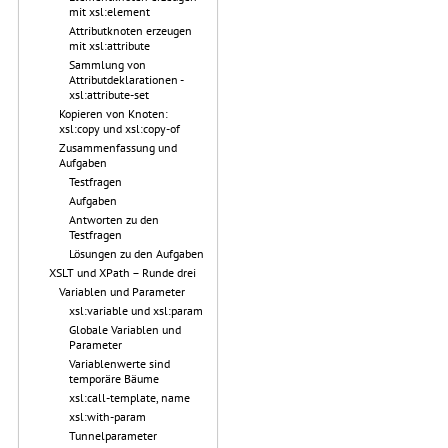
mit xsl:element
Attributknoten erzeugen
mit xsl:attribute
Sammlung von
Attributdeklarationen -
xsl:attribute-set
Kopieren von Knoten:
xsl:copy und xsl:copy-of
Zusammenfassung und
Aufgaben
Testfragen
Aufgaben
Antworten zu den
Testfragen
Lösungen zu den Aufgaben
XSLT und XPath – Runde drei
Variablen und Parameter
xsl:variable und xsl:param
Globale Variablen und
Parameter
Variablenwerte sind
temporäre Bäume
xsl:call-template, name
xsl:with-param
Tunnelparameter