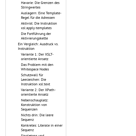
Havarie: Die Grenzen des
Stringwertes
Auslagern: Eine Template-
Regel für die Adressen
Aktivist: Die Instruktion
xsl:apply-templates
Die Fortführung der
Aktivierungskette
Ein Vergleich: Ausdruck vs.
Instruktion
Variante 1: Der XSLT-
orientierte Ansatz
Das Problem mit den
Whitespace Nodes
Schutzwall für
Leerzeichen: Die
Instruktion xsl:text
Variante 2: Der XPath-
orientierte Ansatz
Nebenschauplatz:
Konstruktion von
Sequenzen
Nichts drin: Die leere
Sequenz
Konkretes: Literale in einer
Sequenz
Singletons und