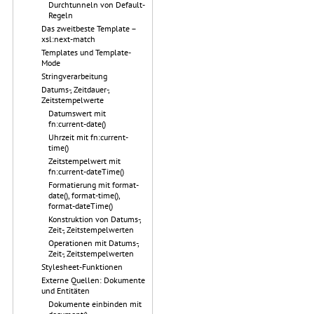
Durchtunneln von Default-
Regeln
Das zweitbeste Template –
xsl:next-match
Templates und Template-
Mode
Stringverarbeitung
Datums-, Zeitdauer-,
Zeitstempelwerte
Datumswert mit
fn:current-date()
Uhrzeit mit fn:current-
time()
Zeitstempelwert mit
fn:current-dateTime()
Formatierung mit format-
date(), format-time(),
format-dateTime()
Konstruktion von Datums-,
Zeit-, Zeitstempelwerten
Operationen mit Datums-,
Zeit-, Zeitstempelwerten
Stylesheet-Funktionen
Externe Quellen: Dokumente
und Entitäten
Dokumente einbinden mit