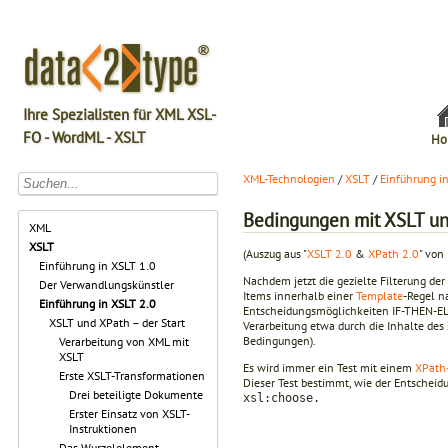
Ihre Spezialisten für XML XSL-
FO - WordML - XSLT
Ho
XML-Technologien
/
XSLT
/
Einführung i
Bedingungen mit XSLT un
XML
XSLT
(Auszug aus "
XSLT 2.0
&
XPath 2.0
" von
Einführung in XSLT 1.0
Nachdem jetzt die gezielte Filterung de
Der Verwandlungskünstler
Items innerhalb einer
Template
-Regel n
Einführung in XSLT 2.0
Entscheidungsmöglichkeiten IF-THEN-ELS
XSLT und XPath – der Start
Verarbeitung etwa durch die Inhalte de
Bedingungen).
Verarbeitung von XML mit
XSLT
Es wird immer ein Test mit einem
XPath
Erste XSLT-Transformationen
Dieser Test bestimmt, wie der Entscheid
Drei beteiligte Dokumente
xsl:choose.
Erster Einsatz von XSLT-
Instruktionen
Das Wurzelelement