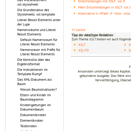
Entscheidungen mit XSLT: xsl:if
xsl:stylesheet
Mehr Entscheidungen in XSLT: xsl:
Die Grundstruktur des
Alternative in XPath: if - then - else
Stylesheets: xsl:template
Literal Result Elements unter
der Lupe
<< zurück
Namensräume und Literal
Result Elements
Tipp der data2type-Redaktion:
Zum Thema
XSLT
bieten wir auch folgende
Default-Namensraum für
Literal Result Elements
XSLT
X
Namensraum mit Präfix für
XSL-FO
S
Literal Result Elements
Die Kontrolle über das
Ergebnisformat
F
Die Instruktionen im
Ansonsten unterliegt dieses Kapit
Template-Rumpf
gebundene Ausgabe: Das Werk einsch
Das XML-Dokument als
Vervielfältigung, Übers
Baum
Warum Baumstrukturen?
Eltern und Kinder im
Baumdiagramm
Knotengattungen im
Dokumentbaum
Dokumentknoten
Elementknoten
Textknoten