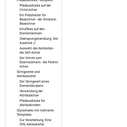
Pfadausdrücke auf der
Child-Achse
Ein Platzhalter für
Bezeichner - der Wildcard-
Bezeichner
KindTests auf den
Elementachsen
Übersprungshandlung: Der
Ausdruck //
Auswahl des Kontextes -
die Self-Achse
Der Schritt zum
Elternelement - die Parent-
Achse
Stringwerte und
Attributwerte
Der Stringwert eines
Elementknotens
Verwendung der
Attributachse
Pfadausdrücke für
Attributknoten
Stylesheets mit mehreren
Templates
Zur Verarbeitung: Eine
XML-Adresskartei