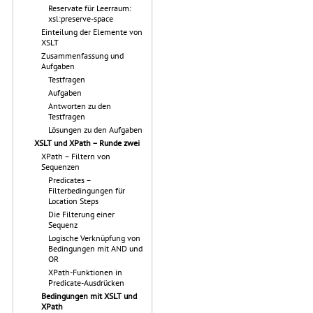
Reservate für Leerraum:
xsl:preserve-space
Einteilung der Elemente von
XSLT
Zusammenfassung und
Aufgaben
Testfragen
Aufgaben
Antworten zu den
Testfragen
Lösungen zu den Aufgaben
XSLT und XPath – Runde zwei
XPath – Filtern von
Sequenzen
Predicates –
Filterbedingungen für
Location Steps
Die Filterung einer
Sequenz
Logische Verknüpfung von
Bedingungen mit AND und
OR
XPath-Funktionen in
Predicate-Ausdrücken
Bedingungen mit XSLT und
XPath