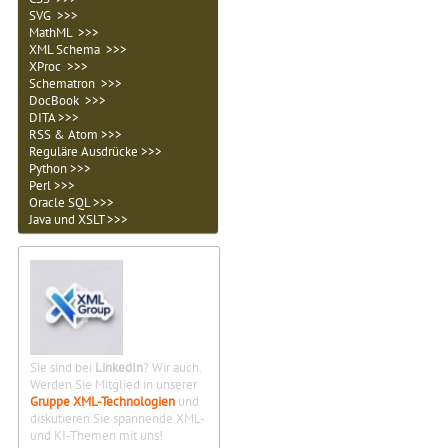
SVG >>>
MathML >>>
XML Schema >>>
XProc >>>
Schematron >>>
DocBook >>>
DITA >>>
RSS & Atom >>>
Reguläre Ausdrücke >>>
Python >>>
Perl >>>
Oracle SQL >>>
Java und XSLT >>>
Sie sind bei
LinkedIn
? Wir auch.
Werden Sie Mitglied in unserer
Gruppe XML-Technologien
und
diskutieren Sie spannende XML-
und KI-Themen mit uns!