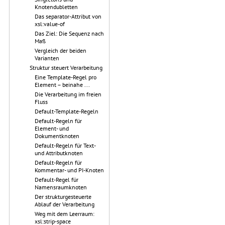
Knotendubletten
Das separator-Attribut von
xsl:value-of
Das Ziel: Die Sequenz nach
Maß
Vergleich der beiden
Varianten
Struktur steuert Verarbeitung
Eine Template-Regel pro
Element – beinahe ...
Die Verarbeitung im freien
Fluss
Default-Template-Regeln
Default-Regeln für
Element- und
Dokumentknoten
Default-Regeln für Text-
und Attributknoten
Default-Regeln für
Kommentar- und PI-Knoten
Default-Regel für
Namensraumknoten
Der strukturgesteuerte
Ablauf der Verarbeitung
Weg mit dem Leerraum:
xsl:strip-space