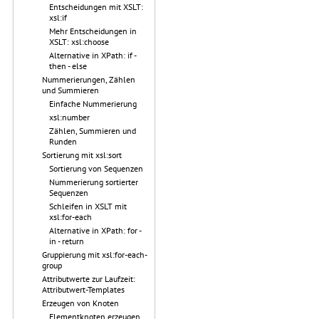
Entscheidungen mit XSLT:
xsl:if
Mehr Entscheidungen in
XSLT: xsl:choose
Alternative in XPath: if -
then - else
Nummerierungen, Zählen
und Summieren
Einfache Nummerierung
xsl:number
Zählen, Summieren und
Runden
Sortierung mit xsl:sort
Sortierung von Sequenzen
Nummerierung sortierter
Sequenzen
Schleifen in XSLT mit
xsl:for-each
Alternative in XPath: for -
in - return
Gruppierung mit xsl:for-each-
group
Attributwerte zur Laufzeit:
Attributwert-Templates
Erzeugen von Knoten
Elementknoten erzeugen