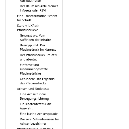
Attributknoten
Der Baum als Abbild eines
Infosets oder PSVI
Eine Transformation Schritt
für Schritt
Start mit XPath:
Pfadausdrücke
Gewusst wo: Vom
Auffinden der Inhalte
Bezugspunkt: Der
Pfadausdruck im Kontext
Der Pfadausdruck - relativ
und absolut
Einfache und
zusammengesetzte
Pfadausdrücke
Gefunden: Das Ergebnis
des Pfadausdrucks
Achsen und Nodetests
Eine Achse für die
Bewegungsrichtung
Ein Knotentest für die
Auswahl
Eine kleine Achsenparade
Die zwei Schreibweisen für
Achsenbezeichner
Pfadausdrücke - Beispiele