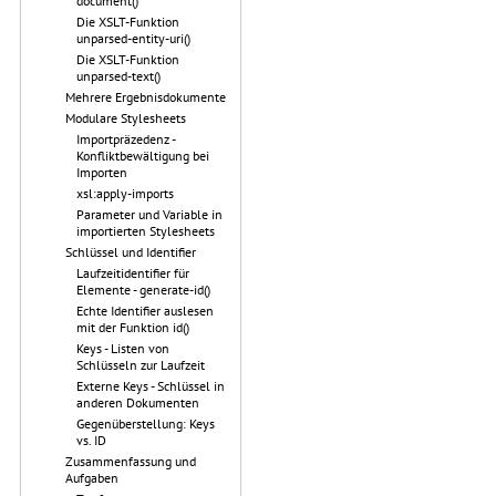
document()
Die XSLT-Funktion
unparsed-entity-uri()
Die XSLT-Funktion
unparsed-text()
Mehrere Ergebnisdokumente
Modulare Stylesheets
Importpräzedenz -
Konfliktbewältigung bei
Importen
xsl:apply-imports
Parameter und Variable in
importierten Stylesheets
Schlüssel und Identifier
Laufzeitidentifier für
Elemente - generate-id()
Echte Identifier auslesen
mit der Funktion id()
Keys - Listen von
Schlüsseln zur Laufzeit
Externe Keys - Schlüssel in
anderen Dokumenten
Gegenüberstellung: Keys
vs. ID
Zusammenfassung und
Aufgaben