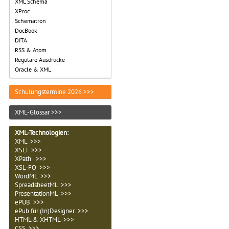
XML Schema
XProc
Schematron
DocBook
DITA
RSS & Atom
Reguläre Ausdrücke
Oracle & XML
Schulungstermine 2026 >>>
XML-Glossar >>>
XML-Technologien
:
XML >>>
XSLT >>>
XPath >>>
XSL-FO >>>
WordML >>>
SpreadsheetML >>>
PresentationML >>>
ePUB >>>
ePub für (In)Designer >>>
HTML & XHTML >>>
CSS >>>