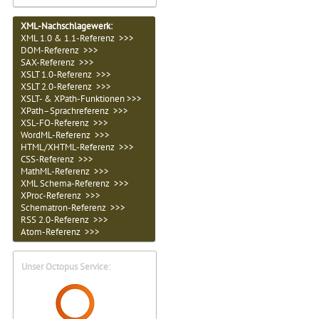
XML-Nachschlagewerk:
XML 1.0 & 1.1-Referenz >>>
DOM-Referenz >>>
SAX-Referenz >>>
XSLT 1.0-Referenz >>>
XSLT 2.0-Referenz >>>
XSLT- & XPath-Funktionen >>>
XPath–Sprachreferenz >>>
XSL-FO-Referenz >>>
WordML-Referenz >>>
HTML/XHTML-Referenz >>>
CSS-Referenz >>>
MathML-Referenz >>>
XML Schema-Referenz >>>
XProc-Referenz >>>
Schematron-Referenz >>>
RSS 2.0-Referenz >>>
Atom-Referenz >>>
Unser Octopus Service: