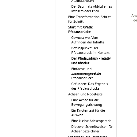
Attributknoten
Der Baum als Abbild eines
Infosets oder PSVI
Ans
Eine Transformation Schritt
ge
für Schritt
Start mit XPath:
Pfadausdrücke
Gewusst wo: Vom
Auffinden der Inhalte
Bezugspunkt: Der
Pfadausdruck im Kontext
Der Pfadausdruck - relativ
und absolut
Einfache und
zusammengesetzte
Pfadausdrücke
Gefunden: Das Ergebnis
des Pfadausdrucks
Achsen und Nodetests
Eine Achse für die
Bewegungsrichtung
Ein Knotentest für die
Auswahl
Eine kleine Achsenparade
Die zwei Schreibweisen für
Achsenbezeichner
Pfadausdrücke - Beispiele