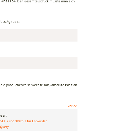
t
. Den Gesamtausdruck müsste man sich
<hallo>
:
llo/gruss
 die (möglicherweise wechselnde) absolute Position
vor >>
g an:
SLT 3 und XPath 3 für Entwickler
XQuery