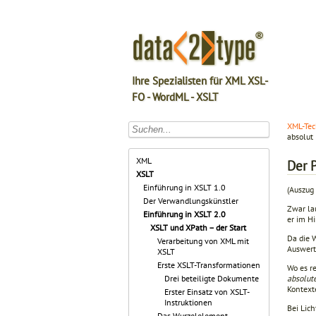
Ihre Spezialisten für XML XSL-
FO - WordML - XSLT
XML-Tec
absolut
XML
Der P
XSLT
Einführung in XSLT 1.0
(Auszug 
Der Verwandlungskünstler
Zwar la
Einführung in XSLT 2.0
er im H
XSLT und XPath – der Start
Da die 
Verarbeitung von XML mit
Auswer­t
XSLT
Erste XSLT-Transformationen
Wo es re
absolut
Drei beteiligte Dokumente
Kontext
Erster Einsatz von XSLT-
Instruktionen
Bei Lich
Das Wurzelelement