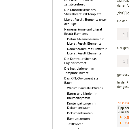
übergeb
xsl:stylesheet
daher f
Die Grundstruktur des
/hall
Stylesheets: xsl:template
Literal Result Elements unter
Da der 
der Lupe
Namensräume und Literal
Result Elements
Default-Namensraum für
Literal Result Elements
Übrigen
Namensraum mit Präfix für
Literal Result Elements
Die Kontrolle über das
Ergebnisformat
Die Instruktionen im
Template-Rumpf
genauso
Das XML-Dokument als
In der 
Baum
der ges
Warum Baumstrukturen?
Eltern und Kinder im
Baumdiagramm
<< zurü
Knotengattungen im
Dokumentbaum
Tipp de
Zum T
Dokumentknoten
XS
Elementknoten
XS
Textknoten