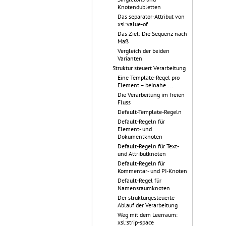
Knotendubletten
Das separator-Attribut von
xsl:value-of
Das Ziel: Die Sequenz nach
Maß
Vergleich der beiden
Varianten
Struktur steuert Verarbeitung
Eine Template-Regel pro
Element – beinahe ...
Die Verarbeitung im freien
Fluss
Default-Template-Regeln
Default-Regeln für
Element- und
Dokumentknoten
Default-Regeln für Text-
und Attributknoten
Default-Regeln für
Kommentar- und PI-Knoten
Default-Regel für
Namensraumknoten
Der strukturgesteuerte
Ablauf der Verarbeitung
Weg mit dem Leerraum:
xsl:strip-space