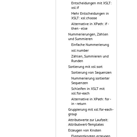
Entscheidungen mit XSLT:
xsl:if
Mehr Entscheidungen in
XSLT: xsl:choose
Alternative in XPath: if -
then - else
Nummerierungen, Zählen
und Summieren
Einfache Nummerierung
xsl:number
Zählen, Summieren und
Runden
Sortierung mit xsl:sort
Sortierung von Sequenzen
Nummerierung sortierter
Sequenzen
Schleifen in XSLT mit
xsl:for-each
Alternative in XPath: for -
in - return
Gruppierung mit xsl:for-each-
group
Attributwerte zur Laufzeit:
Attributwert-Templates
Erzeugen von Knoten
Elementknoten erzeugen