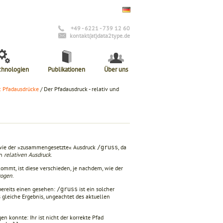
+49 - 6221 - 739 12 60
kontakt(at)data2type.de
chnologien
Publikationen
Über uns
: Pfadausdrücke
/ Der Pfadausdruck - relativ und
g wie der »zusammengesetzte« Ausdruck
, da
/gruss
en
relativen Ausdruck
.
ommt, ist diese verschieden, je nachdem, wie der
zogen
.
 bereits einen gesehen:
ist ein solcher
/gruss
s gleiche Ergebnis, ungeachtet des aktuellen
gen konnte: Ihr ist nicht der korrekte Pfad