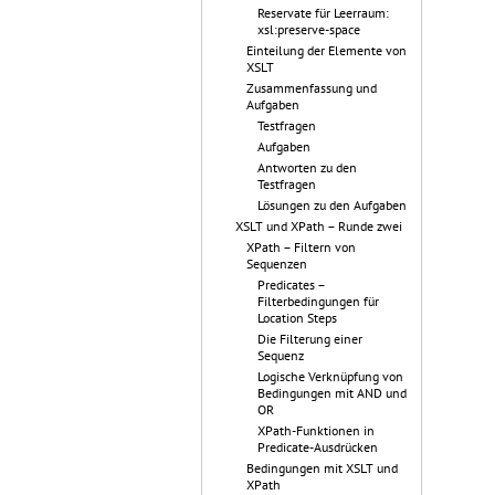
Reservate für Leerraum:
xsl:preserve-space
Einteilung der Elemente von
XSLT
Zusammenfassung und
Aufgaben
Testfragen
Aufgaben
Antworten zu den
Testfragen
Lösungen zu den Aufgaben
XSLT und XPath – Runde zwei
XPath – Filtern von
Sequenzen
Predicates –
Filterbedingungen für
Location Steps
Die Filterung einer
Sequenz
Logische Verknüpfung von
Bedingungen mit AND und
OR
XPath-Funktionen in
Predicate-Ausdrücken
Bedingungen mit XSLT und
XPath