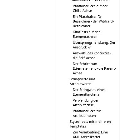
Pfadausdrücke auf der
Child-Achse
Ein Platzhalter für
Bezeichner - der Wildcard-
Bezeichner
KindTests auf den
Elementachsen
Übersprungshandlung: Der
Ausdruck //
Auswahl des Kontextes -
die Self-Achse
Der Schritt zum
Elternelement - die Parent-
Achse
Stringwerte und
Attributwerte
Der Stringwert eines
Elementknotens
Verwendung der
Attributachse
Pfadausdrücke für
Attributknoten
Stylesheets mit mehreren
Templates
Zur Verarbeitung: Eine
XML-Adresskartei