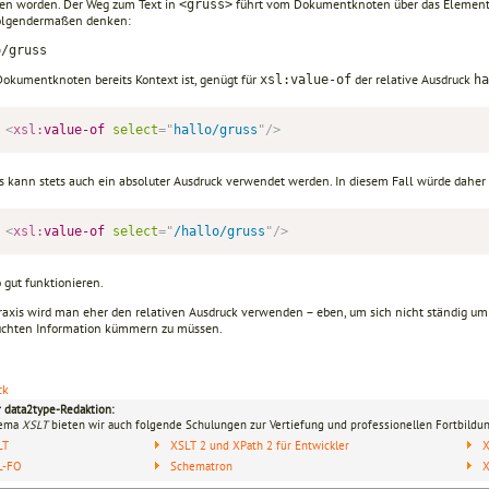
en wor­den. Der Weg zum Text in
führt vom Dokumentknoten über das Ele­men
<gruss>
olgendermaßen denken:
o/gruss
Dokumentknoten bereits Kontext ist, genügt für
der relative Ausdruck
xsl:value-of
ha
<
xsl:
value-of
select
=
"
hallo/gruss
"
/>
s kann stets auch ein absoluter Ausdruck verwendet werden. In diesem Fall würde daher
<
xsl:
value-of
select
=
"
/hallo/gruss
"
/>
 gut funktionieren.
Praxis wird man eher den relativen Ausdruck verwenden – eben, um sich nicht ständig um
uchten Information kümmern zu müssen.
ck
r data2type-Redaktion:
hema
XSLT
bieten wir auch folgende Schulungen zur Vertiefung und professionellen Fortbildun
LT
XSLT 2 und XPath 2 für Entwickler
X
L-FO
Schematron