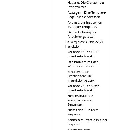
Havarie: Die Grenzen des
Stringwertes
Auslagern: Eine Template-
Regel für die Adressen
Aktivist: Die Instruktion
xsl:apply-templates
Die Fortführung der
Aktivierungskette
Ein Vergleich: Ausdruck vs.
Instruktion
Variante 1: Der XSLT-
orientierte Ansatz
Das Problem mit den
Whitespace Nodes
Schutzwall für
Leerzeichen: Die
Instruktion xsl:text
Variante 2: Der XPath-
orientierte Ansatz
Nebenschauplatz:
Konstruktion von
Sequenzen
Nichts drin: Die leere
Sequenz
Konkretes: Literale in einer
Sequenz
Singletons und