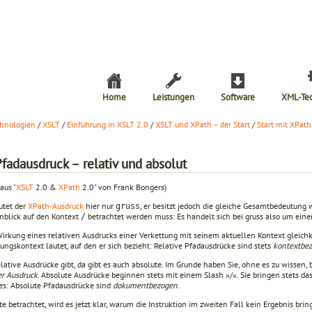
Home
Leistungen
Software
XML-Te
hnologien
/
XSLT
/
Einführung in XSLT 2.0
/
XSLT und XPath – der Start
/
Start mit XPath
fadausdruck – relativ und absolut
aus "
XSLT
2.0 &
XPath
2.0" von Frank Bongers)
utet der
XPath-Ausdruck
hier nur
, er besitzt jedoch die gleiche Gesamtbedeutun
gruss
inblick auf den Kontext
betrachtet werden muss: Es handelt sich bei gruss also um ein
/
Wirkung eines relativen Ausdrucks einer Verkettung mit seinem aktuel­len Kontext gleichk
ungskontext lautet, auf den er sich bezieht: Relative Pfadausdrücke sind stets
kontextbe
lative Ausdrücke gibt, da gibt es auch absolute. Im Grunde haben Sie, ohne es zu wissen,
er Ausdruck
. Absolute Ausdrücke beginnen stets mit einem Slash »/«. Sie bringen stets da
es: Absolute Pfad­ausdrücke sind
dokumentbezogen
.
te betrachtet, wird es jetzt klar, warum die Instruktion im zweiten Fall kein Ergebnis brin