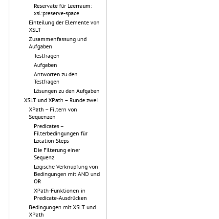
Reservate für Leerraum:
xsl:preserve-space
Einteilung der Elemente von
XSLT
Zusammenfassung und
Aufgaben
Testfragen
Aufgaben
Antworten zu den
Testfragen
Lösungen zu den Aufgaben
XSLT und XPath – Runde zwei
XPath – Filtern von
Sequenzen
Predicates –
Filterbedingungen für
Location Steps
Die Filterung einer
Sequenz
Logische Verknüpfung von
Bedingungen mit AND und
OR
XPath-Funktionen in
Predicate-Ausdrücken
Bedingungen mit XSLT und
XPath