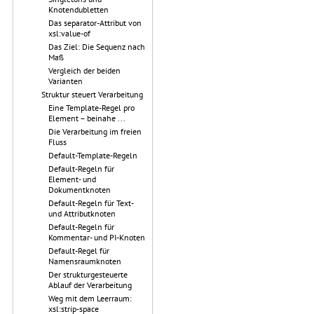
Knotendubletten
Das separator-Attribut von
xsl:value-of
Das Ziel: Die Sequenz nach
Maß
Vergleich der beiden
Varianten
Struktur steuert Verarbeitung
Eine Template-Regel pro
Element – beinahe ...
Die Verarbeitung im freien
Fluss
Default-Template-Regeln
Default-Regeln für
Element- und
Dokumentknoten
Default-Regeln für Text-
und Attributknoten
Default-Regeln für
Kommentar- und PI-Knoten
Default-Regel für
Namensraumknoten
Der strukturgesteuerte
Ablauf der Verarbeitung
Weg mit dem Leerraum:
xsl:strip-space