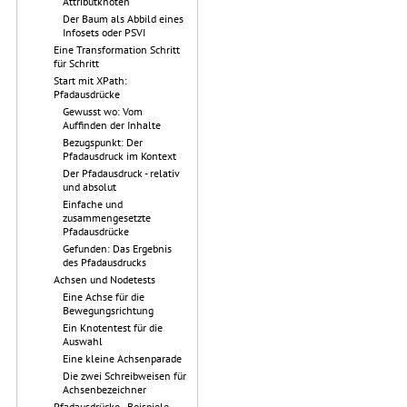
Attributknoten
Der Baum als Abbild eines
Infosets oder PSVI
Eine Transformation Schritt
für Schritt
Start mit XPath:
Pfadausdrücke
Gewusst wo: Vom
Auffinden der Inhalte
Bezugspunkt: Der
Pfadausdruck im Kontext
Der Pfadausdruck - relativ
und absolut
Einfache und
zusammengesetzte
Pfadausdrücke
Gefunden: Das Ergebnis
des Pfadausdrucks
Achsen und Nodetests
Eine Achse für die
Bewegungsrichtung
Ein Knotentest für die
Auswahl
Eine kleine Achsenparade
Die zwei Schreibweisen für
Achsenbezeichner
Pfadausdrücke - Beispiele