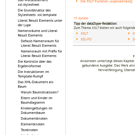
Die XSLT-Funktion unparsed-text()
xsl:stylesheet
Die Grundstruktur des
Stylesheets: xsl:template
<< zurück
Literal Result Elements unter
Tipp der data2type-Redaktion:
der Lupe
Zum Thema
XSLT
bieten wir auch folgende
Namensräume und Literal
XSLT
X
Result Elements
XSL-FO
S
Default-Namensraum für
Literal Result Elements
Namensraum mit Präfix für
Literal Result Elements
F
Ansonsten unterliegt dieses Kapit
Die Kontrolle über das
gebundene Ausgabe: Das Werk einsch
Ergebnisformat
Vervielfältigung, Übers
Die Instruktionen im
Template-Rumpf
Das XML-Dokument als
Baum
Warum Baumstrukturen?
Eltern und Kinder im
Baumdiagramm
Knotengattungen im
Dokumentbaum
Dokumentknoten
Elementknoten
Textknoten