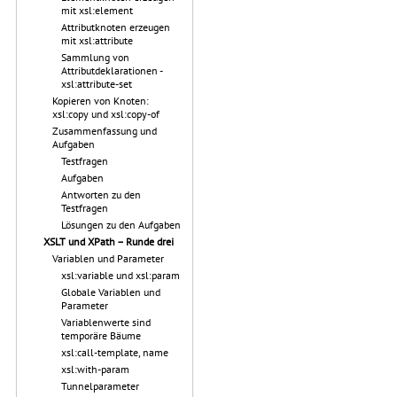
mit xsl:element
Attributknoten erzeugen
mit xsl:attribute
Sammlung von
Attributdeklarationen -
xsl:attribute-set
Kopieren von Knoten:
xsl:copy und xsl:copy-of
Zusammenfassung und
Aufgaben
Testfragen
Aufgaben
Antworten zu den
Testfragen
Lösungen zu den Aufgaben
XSLT und XPath – Runde drei
Variablen und Parameter
xsl:variable und xsl:param
Globale Variablen und
Parameter
Variablenwerte sind
temporäre Bäume
xsl:call-template, name
xsl:with-param
Tunnelparameter