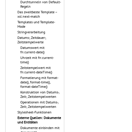
Durchtunneln von Default-
Regeln
Das zweitbeste Template –
xsl:next-match
Templates und Template-
Mode
Stringverarbeitung
Datums-, Zeitdauer-,
Zeitstempelwerte
Datumswert mit
fn:current-date()
Uhrzeit mit fn:current-
time()
Zeitstempelwert mit
fn:current-dateTime()
Formatierung mit format-
date(), format-time(),
format-dateTime()
Konstruktion von Datums-,
Zeit-, Zeitstempelwerten
Operationen mit Datums-,
Zeit-, Zeitstempelwerten
Stylesheet-Funktionen
Externe Quellen: Dokumente
und Entitäten
Dokumente einbinden mit