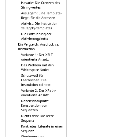
Havarie: Die Grenzen des
Stringwertes
Auslagern: Eine Template-
Regel für die Adressen
Aktivist: Die Instruktion
xsl:apply-templates
Die Fortführung der
Aktivierungskette
Ein Vergleich: Ausdruck vs.
Instruktion
Variante 1: Der XSLT-
orientierte Ansatz
Das Problem mit den
Whitespace Nodes
Schutzwall für
Leerzeichen: Die
Instruktion xsl:text
Variante 2: Der XPath-
orientierte Ansatz
Nebenschauplatz:
Konstruktion von
Sequenzen
Nichts drin: Die leere
Sequenz
Konkretes: Literale in einer
Sequenz
Singletons und