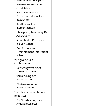
Pfadausdrücke auf der
Child-Achse
Ein Platzhalter für
Bezeichner - der Wildcard-
Bezeichner
KindTests auf den
Elementachsen
Übersprungshandlung: Der
Ausdruck //
Auswahl des Kontextes -
die Self-Achse
Der Schritt zum
Elternelement - die Parent-
Achse
Stringwerte und
Attributwerte
Der Stringwert eines
Elementknotens
Verwendung der
Attributachse
Pfadausdrücke für
Attributknoten
Stylesheets mit mehreren
Templates
Zur Verarbeitung: Eine
XML-Adresskartei