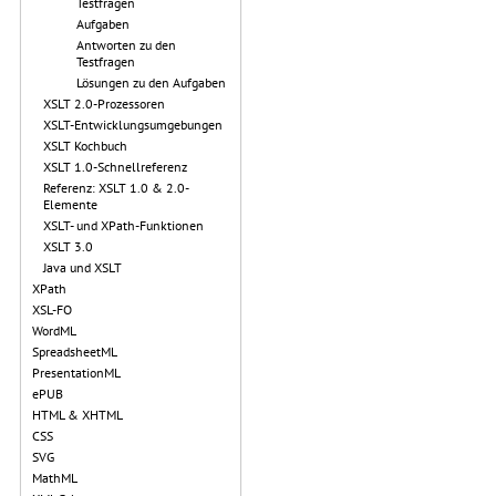
Testfragen
Aufgaben
Antworten zu den
Testfragen
Lösungen zu den Aufgaben
XSLT 2.0-Prozessoren
XSLT-Entwicklungsumgebungen
XSLT Kochbuch
XSLT 1.0-Schnellreferenz
Referenz: XSLT 1.0 & 2.0-
Elemente
XSLT- und XPath-Funktionen
XSLT 3.0
Java und XSLT
XPath
XSL-FO
WordML
SpreadsheetML
PresentationML
ePUB
HTML & XHTML
CSS
SVG
MathML