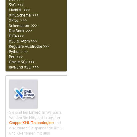
SVG >>>
MathML >>>
XML Schema >>>
XProc >>>
Schematron >>>
DocBook >>>
DITA >>>
RSS & Atom >>>
Reguläre Ausdrücke >>>
Python >>>
Perl >>>
Oracle SQL >>>
Java und XSLT >>>
Sie sind bei
LinkedIn
? Wir auch.
Werden Sie Mitglied in unserer
Gruppe XML-Technologien
und
diskutieren Sie spannende XML-
und KI-Themen mit uns!