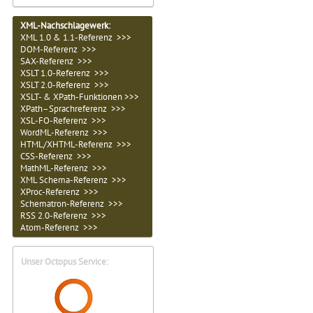
XML-Nachschlagewerk:
XML 1.0 & 1.1-Referenz >>>
DOM-Referenz >>>
SAX-Referenz >>>
XSLT 1.0-Referenz >>>
XSLT 2.0-Referenz >>>
XSLT- & XPath-Funktionen >>>
XPath–Sprachreferenz >>>
XSL-FO-Referenz >>>
WordML-Referenz >>>
HTML/XHTML-Referenz >>>
CSS-Referenz >>>
MathML-Referenz >>>
XML Schema-Referenz >>>
XProc-Referenz >>>
Schematron-Referenz >>>
RSS 2.0-Referenz >>>
Atom-Referenz >>>
Unser Octopus Service: