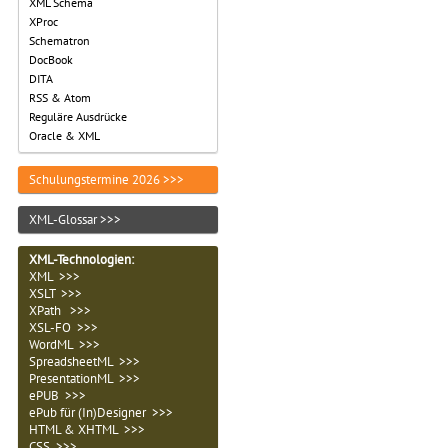
XML Schema
XProc
Schematron
DocBook
DITA
RSS & Atom
Reguläre Ausdrücke
Oracle & XML
Schulungstermine 2026 >>>
XML-Glossar >>>
XML-Technologien
:
XML >>>
XSLT >>>
XPath >>>
XSL-FO >>>
WordML >>>
SpreadsheetML >>>
PresentationML >>>
ePUB >>>
ePub für (In)Designer >>>
HTML & XHTML >>>
CSS >>>