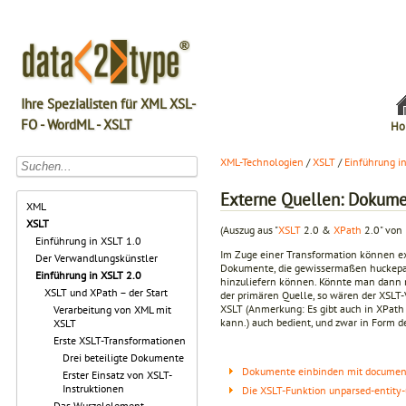
Ihre Spezialisten für XML XSL-
FO - WordML - XSLT
Ho
XML-Technologien
/
XSLT
/
Einführung i
Externe Quellen: Dokume
XML
XSLT
(Auszug aus "
XSLT
2.0 &
XPath
2.0" von 
Einführung in XSLT 1.0
Im Zuge einer Transformation können ext
Der Verwandlungskünstler
Dokumente, die gewissermaßen huckepac
Einführung in XSLT 2.0
hinzuliefern können. Könnte man dann 
XSLT und XPath – der Start
der primären Quelle, so wären der XSLT-
XSLT (Anmerkung: Es gibt auch in XPath
Verarbeitung von XML mit
kann.) auch bedient, und zwar in Form 
XSLT
Erste XSLT-Transformationen
Drei beteiligte Dokumente
Dokumente einbinden mit document
Erster Einsatz von XSLT-
Instruktionen
Die XSLT-Funktion unparsed-entity-u
Das Wurzelelement