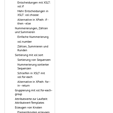
Entscheidungen mit XSLT:
xsl:if
Mehr Entscheidungen in
XSLT: xsl:choose
Alternative in XPath: if -
then - else
Nummerierungen, Zählen
und Summieren
Einfache Nummerierung
xsl:number
Zählen, Summieren und
Runden
Sortierung mit xsl:sort
Sortierung von Sequenzen
Nummerierung sortierter
Sequenzen
Schleifen in XSLT mit
xsl:for-each
Alternative in XPath: for -
in - return
Gruppierung mit xsl:for-each-
group
Attributwerte zur Laufzeit:
Attributwert-Templates
Erzeugen von Knoten
Elementknoten erzeugen