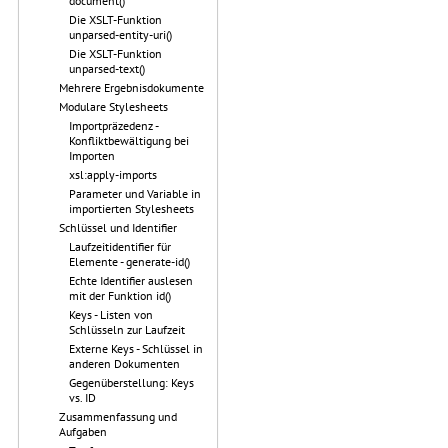
document()
Die XSLT-Funktion
unparsed-entity-uri()
Die XSLT-Funktion
unparsed-text()
Mehrere Ergebnisdokumente
Modulare Stylesheets
Importpräzedenz -
Konfliktbewältigung bei
Importen
xsl:apply-imports
Parameter und Variable in
importierten Stylesheets
Schlüssel und Identifier
Laufzeitidentifier für
Elemente - generate-id()
Echte Identifier auslesen
mit der Funktion id()
Keys - Listen von
Schlüsseln zur Laufzeit
Externe Keys - Schlüssel in
anderen Dokumenten
Gegenüberstellung: Keys
vs. ID
Zusammenfassung und
Aufgaben