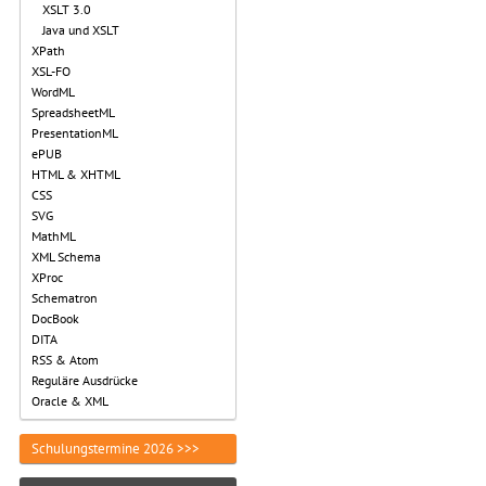
XSLT 3.0
Java und XSLT
XPath
XSL-FO
WordML
SpreadsheetML
PresentationML
ePUB
HTML & XHTML
CSS
SVG
MathML
XML Schema
XProc
Schematron
DocBook
DITA
RSS & Atom
Reguläre Ausdrücke
Oracle & XML
Schulungstermine 2026 >>>