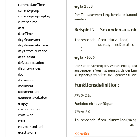
current-dateTime
ergibt
.
25.8
current-group
Der Zeitdauerwert liegt bereits in kano
current-grouping-key
werden.
current-time
data
Beispiel 2 – Sekunden aus ni
dateTime
day-from-date
fn:seconds-from-duration(
xs:dayTimeDuration("-
day-from-dateTime
)
days-from-duration
deep-equal
ergibt
.
-10.0
default-collation
Die Kanonisierung des Wertes erfolgt d
distinct-values
ausgegebene Wert ist negativ, da der E
doc
Ausgabetyp
gerecht zu we
xs:decimal
doc-available
Funktionsdefinition:
document
document-uri
XPath 1.0:
element-available
empty
Funktion nicht verfügbar
encode-for-uri
XPath 2.0:
ends-with
fn:seconds-from-duration($arg
error
as xs:deci
escape-html-uri
exactly-one
<< zurück