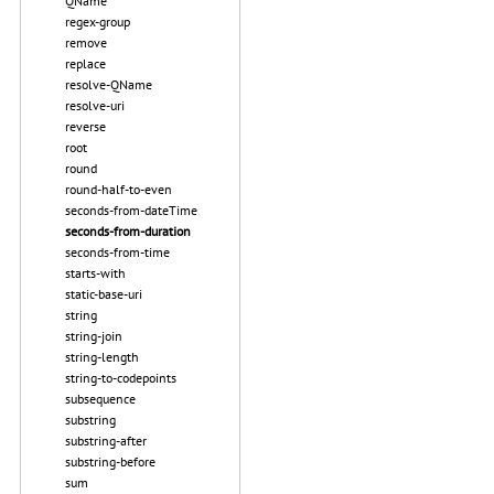
QName
regex-group
remove
replace
resolve-QName
resolve-uri
reverse
root
round
round-half-to-even
seconds-from-dateTime
seconds-from-duration
seconds-from-time
starts-with
static-base-uri
string
string-join
string-length
string-to-codepoints
subsequence
substring
substring-after
substring-before
sum