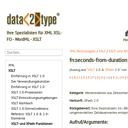
Ihre Spezialisten für XML XSL-
FO - WordML - XSLT
Ho
XML-Technologien
/
XSLT
/
XSLT- und XP
fn:seconds-from-duration
XML
(Auszug aus "
XSLT
2.0 &
XPath
2.0" von 
XSLT
Einführung in XSLT 1.0
A
|
B
|
C
|
D
|
E
|
F
|
G
|
H
|
I
| J |
K
|
L
|
M
|
Der Verwandlungskünstler
Einführung in XSLT 2.0
XSLT 2.0-Prozessoren
Kategorie
: Wertextraktion aus Zeitwert
XSLT-Entwicklungsumgebungen
Herkunft:
XPath 2.0
XSLT Kochbuch
Rückgabewert:
Eine Dezimalzahl
xs:de
XSLT 1.0-Schnellreferenz
umgewandel­ten Zeitdauerwertes entspri
Referenz: XSLT 1.0 & 2.0-
Elemente
Aufruf/Argumente:
XSLT- und XPath-Funktionen