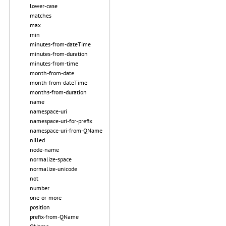
lower-case
matches
max
min
minutes-from-dateTime
minutes-from-duration
minutes-from-time
month-from-date
month-from-dateTime
months-from-duration
name
namespace-uri
namespace-uri-for-prefix
namespace-uri-from-QName
nilled
node-name
normalize-space
normalize-unicode
not
number
one-or-more
position
prefix-from-QName