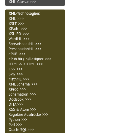
XML-Glossar >>>
XML-Technologien
:
XML >>>
XSLT >>>
XPath >>>
XSL-FO >>>
WordML >>>
SpreadsheetML >>>
PresentationML >>>
ePUB >>>
ePub für (In)Designer >>>
HTML & XHTML >>>
CSS >>>
SVG >>>
MathML >>>
XML Schema >>>
XProc >>>
Schematron >>>
DocBook >>>
DITA >>>
RSS & Atom >>>
Reguläre Ausdrücke >>>
Python >>>
Perl >>>
Oracle SQL >>>