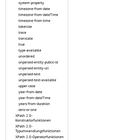
system-property
timezone-from-date
timezone-from-dateTime
timezone-from-time
tokenize
trace
translate
true
type-available
unordered
unparsed-entity-public-id
unparsed-entity-uri
unparsed-text
unparsed-text-available
upper-case
year-from-date
year-from-dateTime
years-from-duration
zero-or-one
XPath 2.0-
Konstruktorfunktionen
XPath 2.0-
Typumwandlungsfunktionen
XPath 2.0-Operatorfunktionen