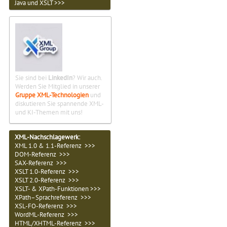
Java und XSLT >>>
Sie sind bei
LinkedIn
? Wir auch.
Werden Sie Mitglied in unserer
Gruppe XML-Technologien
und
diskutieren Sie spannende XML-
und KI-Themen mit uns!
XML-Nachschlagewerk:
XML 1.0 & 1.1-Referenz >>>
DOM-Referenz >>>
SAX-Referenz >>>
XSLT 1.0-Referenz >>>
XSLT 2.0-Referenz >>>
XSLT- & XPath-Funktionen >>>
XPath–Sprachreferenz >>>
XSL-FO-Referenz >>>
WordML-Referenz >>>
HTML/XHTML-Referenz >>>