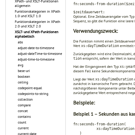
XPath- und XSLT-Funktionen
fn:seconds-from-duration($zei
allgemein
Funktionskategorien in XPath
$zeitdauerwert:
1.0 und XSLT 1.0
Optional. Eine Zeitdauerangabe vom Ty
Sequenz, so gibt die Funktion eine leere
Funktionskategorien in XPath
2.0 und XSLT 2.0
Verwendungszweck:
XSLT- und XPath-Funktionen
alphabetisch
Die Funktion nimmt einen Zeitdauerwer
abs
Wert
ermittelt 
xs:dayTimeDura­tion
adjust-date-to-timezone
adjust-dateTime-to-timezone
Zurückgegeben wird eine Dezimalzahl, d
entspricht, sofern der Wert in ka
tion
adjust-time-to-timezone
avg
Hat der Eingangswert den Typ
xs:year
base-uri
diesem Fall keine Sekundenkomponente 
boolean
Liegt der Wert
n
xs:dayTimeDura­tion
ceiling
zunächst in kanonische Form gebracht. 
codepoint-equal
nächstgrößeren Komponente unter Beibe
zurückgegebene Wert entsprechend nega
codepoints-to-string
collection
Beispiele:
compare
concat
Beispiel 1 – Sekunden aus ka
contains
count
fn:seconds-from-duration(
current
xs:dayTimeDuration("P5
)
current-date