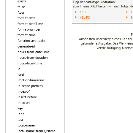
exists
Tipp der data2type-Redaktion:
Zum Thema
XSLT
bieten wir auch folgende
false
XSLT
X
floor
XSL-FO
S
format-date
format-dateTime
format-number
F
format-time
Ansonsten unterliegt dieses Kapit
function-available
gebundene Ausgabe: Das Werk einsch
generate-id
Vervielfältigung, Übers
hours-from-dateTime
hours-from-duration
hours-from-time
id
idref
implicit-timezone
in-scope-prefixes
index-of
insert-before
iri-to-uri
key
lang
last
local-name
local-name-from-QName