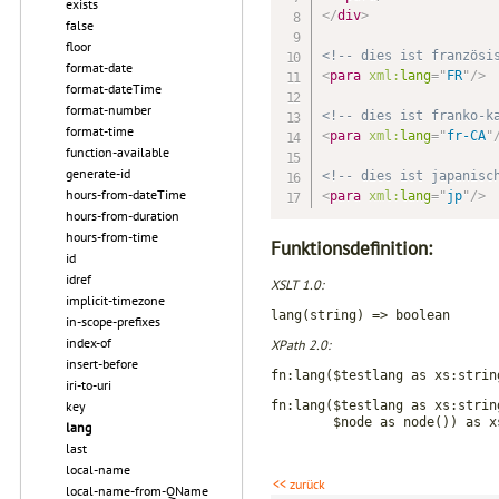
exists
</
div
>
false
floor
<!-- dies ist französi
format-date
<
para
xml:
lang
=
"
FR
"
/>
format-dateTime
format-number
<!-- dies ist franko-k
format-time
<
para
xml:
lang
=
"
fr-CA
"
function-available
generate-id
<!-- dies ist japanisc
hours-from-dateTime
<
para
xml:
lang
=
"
jp
"
/>
hours-from-duration
hours-from-time
Funktionsdefinition:
id
idref
XSLT 1.0:
implicit-timezone
lang(string) => boolean
in-scope-prefixes
index-of
XPath 2.0:
insert-before
fn:lang($testlang as xs:strin
iri-to-uri
key
fn:lang($testlang as xs:strin
$node as node()) as xs:
lang
last
local-name
<< zurück
local-name-from-QName