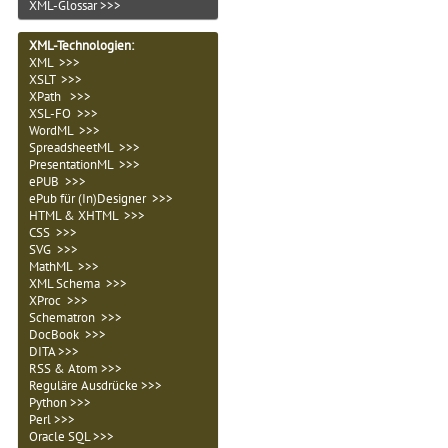
XML-Glossar >>>
XML-Technologien
:
XML >>>
XSLT >>>
XPath >>>
XSL-FO >>>
WordML >>>
SpreadsheetML >>>
PresentationML >>>
ePUB >>>
ePub für (In)Designer >>>
HTML & XHTML >>>
CSS >>>
SVG >>>
MathML >>>
XML Schema >>>
XProc >>>
Schematron >>>
DocBook >>>
DITA >>>
RSS & Atom >>>
Reguläre Ausdrücke >>>
Python >>>
Perl >>>
Oracle SQL >>>