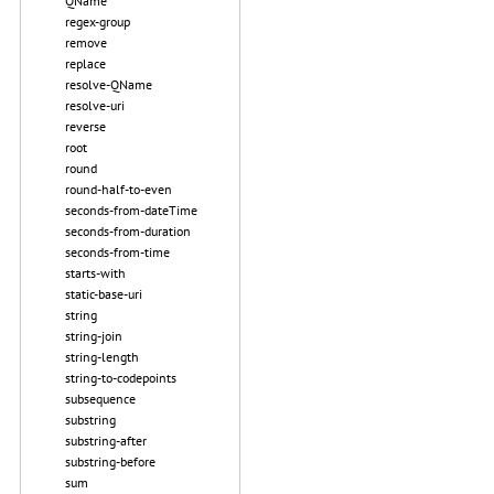
QName
regex-group
remove
replace
resolve-QName
resolve-uri
reverse
root
round
round-half-to-even
seconds-from-dateTime
seconds-from-duration
seconds-from-time
starts-with
static-base-uri
string
string-join
string-length
string-to-codepoints
subsequence
substring
substring-after
substring-before
sum