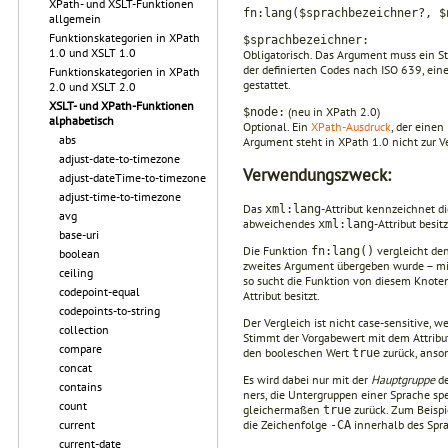
XPath- und XSLT-Funktionen
fn:lang($sprachbezeichner?, $
allgemein
Funktionskategorien in XPath
$sprachbezeichner:
1.0 und XSLT 1.0
Obligatorisch. Das Argument muss ein S
der definierten Codes nach ISO 639, eine
Funktionskategorien in XPath
gestattet.
2.0 und XSLT 2.0
XSLT- und XPath-Funktionen
(neu in XPath 2.0)
$node:
alphabetisch
Optional. Ein
XPath-Ausdruck
, der einen
abs
Argument steht in XPath 1.0 nicht zur V
adjust-date-to-timezone
Verwendungszweck:
adjust-dateTime-to-timezone
adjust-time-to-timezone
Das
-Attribut kennzeichnet di
xml:lang
avg
abweichendes
-Attribut besit
xml:lang
base-uri
Die Funktion
vergleicht de
fn:lang()
boolean
zweites Argu­ment übergeben wurde – m
ceiling
so sucht die Funktion von diesem Knote
codepoint-equal
Attribut besitzt.
codepoints-to-string
Der Vergleich ist nicht case-sensitive, 
collection
Stimmt der Vorgabe­wert mit dem Attribut
compare
den booleschen Wert
zurück, anso
true
concat
Es wird dabei nur mit der
Hauptgruppe
de
contains
ners, die Untergruppen einer Sprache spe
count
gleicherma­ßen
zurück. Zum Beispi
true
die Zeichen­folge
innerhalb des Spra
current
-CA
current-date