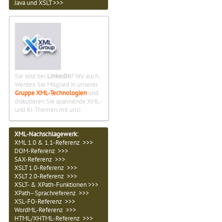
Java und XSLT >>>
Sie sind bei
LinkedIn
? Wir auch.
Werden Sie Mitglied in unserer
Gruppe XML-Technologien
und
diskutieren Sie spannende XML-
und KI-Themen mit uns!
XML-Nachschlagewerk:
XML 1.0 & 1.1-Referenz >>>
DOM-Referenz >>>
SAX-Referenz >>>
XSLT 1.0-Referenz >>>
XSLT 2.0-Referenz >>>
XSLT- & XPath-Funktionen >>>
XPath–Sprachreferenz >>>
XSL-FO-Referenz >>>
WordML-Referenz >>>
HTML/XHTML-Referenz >>>