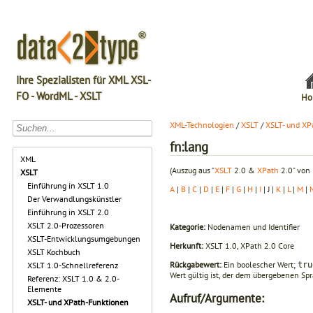
Ihre Spezialisten für XML XSL-
FO - WordML - XSLT
Ho
XML-Technologien
/
XSLT
/
XSLT- und XP
fn:lang
XML
(Auszug aus "
XSLT
2.0 &
XPath
2.0" von 
XSLT
Einführung in XSLT 1.0
A
|
B
|
C
|
D
|
E
|
F
|
G
|
H
|
I
| J |
K
|
L
|
M
|
Der Verwandlungskünstler
Einführung in XSLT 2.0
XSLT 2.0-Prozessoren
Kategorie:
Nodenamen und Identifier
XSLT-Entwicklungsumgebungen
Herkunft:
XSLT 1.0, XPath 2.0 Core
XSLT Kochbuch
Rückgabewert:
Ein boolescher Wert;
tru
XSLT 1.0-Schnellreferenz
Wert gültig ist, der dem übergebenen Sp
Referenz: XSLT 1.0 & 2.0-
Elemente
Aufruf/Argumente:
XSLT- und XPath-Funktionen