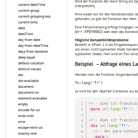
Wird der Funktion der leere String als S
current-dateTime
interpretiert).
current-group
Wird weder ein für den Kontextknoten (b
current-grouping-key
gefunden, so gibt die Funktion den Wert
current-time
Eine Fehlermeldung erfolgt hingegen, w
data
(
) oder aber das Kontext
err:XPDY0002
dateTime
day-from-date
Mögliche Kompatibilitätsprobleme:
Besteht in XPath 2.0 die Eingabese­que
day-from-dateTime
um einen nicht typisierten Node handelt.
days-from-duration
typisierten Nodes. Hier wird im Fall ein
deep-equal
Beispiel – Abfrage eines L
default-collation
distinct-values
Wendet man die Funktion folgendermaß
doc
doc-available
fn:lang("fr")
document
so wird für den
-Container als K
<para>
document-uri
element-available
<!-- dies ist französi
empty
<
para
xml:
lang
=
"
fr
"
/>
encode-for-uri
ends-with
<!-- dies ist französi
error
<
div
xml:
lang
=
"
fr
"
>
escape-html-uri
<!-- der para-Contai
exactly-one
<
para
/>