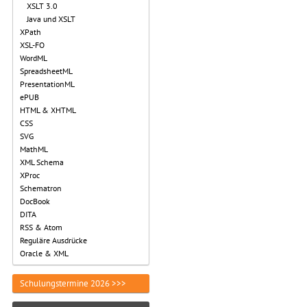
XSLT 3.0
Java und XSLT
XPath
XSL-FO
WordML
SpreadsheetML
PresentationML
ePUB
HTML & XHTML
CSS
SVG
MathML
XML Schema
XProc
Schematron
DocBook
DITA
RSS & Atom
Reguläre Ausdrücke
Oracle & XML
Schulungstermine 2026 >>>