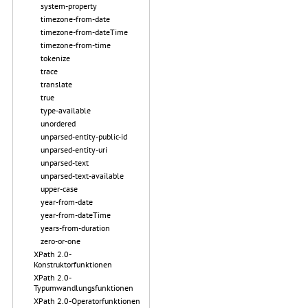
system-property
timezone-from-date
timezone-from-dateTime
timezone-from-time
tokenize
trace
translate
true
type-available
unordered
unparsed-entity-public-id
unparsed-entity-uri
unparsed-text
unparsed-text-available
upper-case
year-from-date
year-from-dateTime
years-from-duration
zero-or-one
XPath 2.0-
Konstruktorfunktionen
XPath 2.0-
Typumwandlungsfunktionen
XPath 2.0-Operatorfunktionen