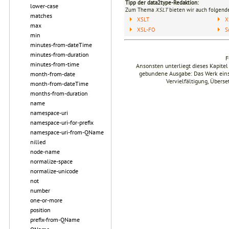
Tipp der data2type-Redaktion:
lower-case
Zum Thema
XSLT
bieten wir auch folgende
matches
XSLT
X
max
XSL-FO
S
min
minutes-from-dateTime
minutes-from-duration
F
minutes-from-time
Ansonsten unterliegt dieses Kapit
gebundene Ausgabe: Das Werk einsch
month-from-date
Vervielfältigung, Übers
month-from-dateTime
months-from-duration
name
namespace-uri
namespace-uri-for-prefix
namespace-uri-from-QName
nilled
node-name
normalize-space
normalize-unicode
not
number
one-or-more
position
prefix-from-QName