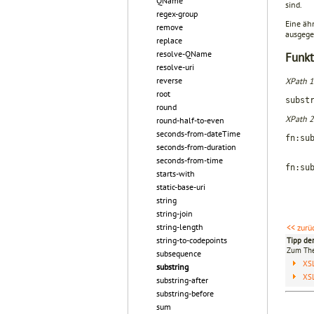
QName
sind.
regex-group
Eine ähn
remove
ausgegeb
replace
resolve-QName
Funkt
resolve-uri
reverse
XPath 1
root
subst
round
XPath 2
round-half-to-even
seconds-from-dateTime
fn:su
seconds-from-duration
$sta
seconds-from-time
fn:su
starts-with
$st
static-base-uri
$len
string
string-join
string-length
<< zurü
string-to-codepoints
Tipp de
Zum T
subsequence
XS
substring
XS
substring-after
substring-before
sum