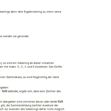
estrings dann dem Ergebnisstring zu, wenn seine
so werden sie gerundet.
), so wird ein Substring ab dieser virtuellen
en mit Index -3, -2, -1 und 0 existieren. Das fünfte
en Startindexes, so wird folgerichtig der leere
gegeben:
abbildet, ergibt sich, dass kein Zei­chen des
 NaN
ent übergeben wird und eines davon oder beide
NaN
 gilt, die Summenbildung (rechter Ausdruck der
ch zur Auswahl des Substrings daher nicht mög­lich