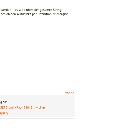
werden – es wird nicht der gesamte String
) des obigen Ausdrucks per Definition
ergibt.
NaN
vor >>
g an:
SLT 3 und XPath 3 für Entwickler
XQuery