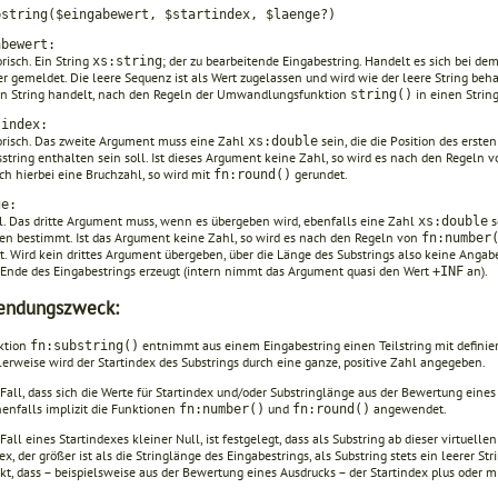
bstring($eingabewert, $startindex, $laenge?)
abewert:
risch. Ein String
; der zu bearbeitende Eingabestring. Handelt es sich bei de
xs:string
r gemeldet. Die leere Sequenz ist als Wert zugelassen und wird wie der leere String behan
n String handelt, nach den Regeln der Umwandlungsfunktion
in einen Strin
string()
tindex:
orisch. Das zweite Argument muss eine Zahl
sein, die die Position des erst
xs:double
string enthalten sein soll. Ist dieses Argument keine Zahl, so wird es nach den Regeln 
ich hierbei eine Bruchzahl, so wird mit
gerundet.
fn:round()
ge:
l. Das dritte Argument muss, wenn es übergeben wird, ebenfalls eine Zahl
s
xs:double
hen bestimmt. Ist das Argument keine Zahl, so wird es nach den Regeln von
fn:number
et. Wird kein drittes Argument übergeben, über die Länge des Substrings also keine Angab
 Ende des Eingabestrings erzeugt (intern nimmt das Argument quasi den Wert
an).
+INF
endungszweck:
ktion
entnimmt aus einem Eingabestring einen Teilstring mit definie
fn:substring()
lerweise wird der Startindex des Substrings durch eine ganze, positive Zahl angegeben.
Fall, dass sich die Werte für Startindex und/oder Substringlänge aus der Bewertung eine
enfalls imp­lizit die Funktionen
und
angewendet.
fn:number()
fn:round()
Fall eines Startindexes kleiner Null, ist festgelegt, dass als Substring ab dieser virtuell
dex, der größer ist als die Stringlänge des Eingabestrings, als Substring stets ein leerer S
t, dass – bei­spielsweise aus der Bewertung eines Ausdrucks – der Startindex plus oder m