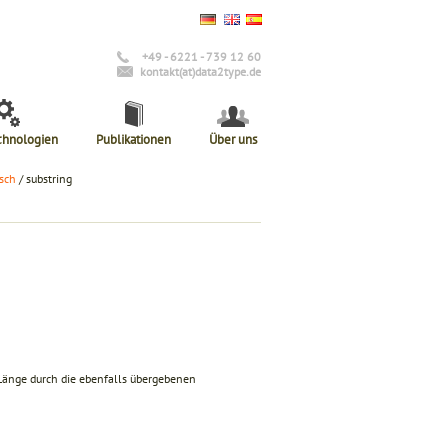
+49 - 6221 - 739 12 60
kontakt(at)data2type.de
chnologien
Publikationen
Über uns
sch
/ substring
d Länge durch die ebenfalls übergebenen