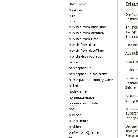
Erläu
lower-case
matches
Die Funk
max
Positio
min
minutes-from-dateTime
fn:ro
<=
$
minutes-from-duration
fn:ro
minutes-from-time
month-from-date
Sind di
month-from-dateTime
Aus
su
months-from-duration
resulti
name
namespace-uri
subst
namespace-uri-for-prefix
Ist der 
namespace-uri-from-QName
Position
nilled
Zeichen 
node-name
Ist die 
normalize-space
String 
normalize-unicode
Wird al
not
subst
number
Strings
one-or-more
Der lee
position
sind (Be
prefix-from-QName
Funktio