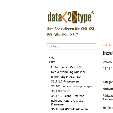
Ihre Spezialisten für XML XSL-
FO - WordML - XSLT
XML-Tec
fn:su
XML
(Auszug 
XSLT
Einführung in XSLT 1.0
A
|
B
|
C
Der Verwandlungskünstler
Einführung in XSLT 2.0
XSLT 2.0-Prozessoren
Kategori
XSLT-Entwicklungsumgebungen
Herkunf
XSLT Kochbuch
Rückga
XSLT 1.0-Schnellreferenz
Zahlenw
Referenz: XSLT 1.0 & 2.0-
Elemente
Aufru
XSLT- und XPath-Funktionen