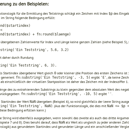
terung zu den Beispielen:
tionslogik für die Ermittlung des Teilstrings schlägt ein Zeichen mit Index
des Eingab
$p
n im String folgende Bedingung erfüllt:
und($startindex)
p
<
und($startindex) + fn:round($laenge)
e übergebenen Zahlenwerte für Index und Länge keine ganzen Zahlen (siehe Beispiel 5), 
bstring('Ein Teststring', 5.6, 3.2)
ert daher durch Rundung
ring('Ein Teststring', 6, 3).
als Startindex übergebene Wert gleich
oder kleiner (die Position des ersten Zeichens ist 1
0
 generiert:
ergibt
, da keine Zeich
fn:substring('Ein Teststring', -3, 5)
'E'
ab einschließlich der virtuellen Startposition ist daher das Zeichen mit der Indexziffer 1.
Länge des zu extrahierenden Substrings zu klein gegenüber dem absoluten Wert des negativ
zurückgegeben:
ergibt
.
fn:substring('Ein Teststring', -10, 5)
''
s Startindex der Wert
übergeben (Beispiel 6), so wird gleichfalls der leere String aus
NaN
. (Aus der Funkti­onslogik, die dies mit
ring('Ein Teststring', NaN)
NaN
<= $p <
 diese Bedingung erfüllen kann.)
re String wird ebenfalls ausgegeben, wenn sowohl das zweite als auch das dritte Argum
ispiele 7 und 8). Dies beruht darauf, dass
als Wert als ungleich zu jeder anderen Zahl
NaN
nslogik) aus gerundetem Startindex und gerundeter Länge und ein anschließender Verglei