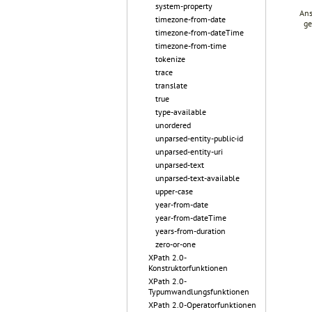
system-property
Ans
timezone-from-date
ge
timezone-from-dateTime
timezone-from-time
tokenize
trace
translate
true
type-available
unordered
unparsed-entity-public-id
unparsed-entity-uri
unparsed-text
unparsed-text-available
upper-case
year-from-date
year-from-dateTime
years-from-duration
zero-or-one
XPath 2.0-
Konstruktorfunktionen
XPath 2.0-
Typumwandlungsfunktionen
XPath 2.0-Operatorfunktionen