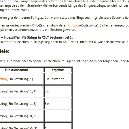
s gilt für die Längenangabe des Substrings. Ist sie gleich Null oder negativ (kleiner Null)
genangabe ab dem Startindex die verbleibende Länge des Eingabestrings, so wird nur der
ng mit Leerzeichen).
ktion gibt den leeren String zurück, wenn statt eines Eingabestrings die leere Sequenz ü
chen gewertet werden XML-Zeichen (bzw. deren
Unicode
-Codepoints). Einfacher ausgedrüc
tpärchen zusammensetzen, als ein Zeichen gewertet.
– Indexziffern für Strings in XSLT beginnen bei 1:
xziffern für Zeichen in Strings beginnen in XSLT mit 1, nicht mit 0, wie beispielsweise i
iele:
ung:
Führende oder folgende Leerzeichen im Ergebnisstring sind in der folgenden Tabelle
Funktionsaufruf
Ergebnis
tring
('Ein Teststring', 1)
Ein Teststring
ring('Ein Teststring', 1, 4)
Ein_
ring('Ein Teststring', 1, 3)
Ein
ring('Ein Teststring', 0, 3)
Ei
ring('Ein Teststring', -3, 5)
E