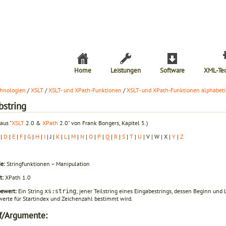
Home
Leistungen
Software
XML-Te
hnologien
/
XSLT
/
XSLT- und XPath-Funktionen
/
XSLT- und XPath-Funktionen alphabeti
bstring
aus "
XSLT
2.0 &
XPath
2.0" von Frank Bongers, Kapitel 5.)
|
D
|
E
|
F
|
G
|
H
|
I
| J |
K
|
L
|
M
|
N
|
O
|
P
|
Q
|
R
|
S
|
T
|
U
| V | W | X |
Y
|
Z
e:
Stringfunktionen – Manipulation
t:
XPath 1.0
bewert:
Ein String
; jener Teilstring eines Eingabestrings, dessen Beginn un
xs:string
erte für Startindex und Zeichenzahl bestimmt wird.
f/Argumente: