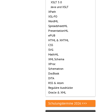
XSLT 3.0
Java und XSLT
XPath
XSL-FO
WordML
SpreadsheetML
PresentationML
ePUB
HTML & XHTML
CSS
SVG
MathML
XML Schema
XProc
Schematron
DocBook
DITA
RSS & Atom
Reguläre Ausdrücke
Oracle & XML
Schulungstermine 2026 >>>