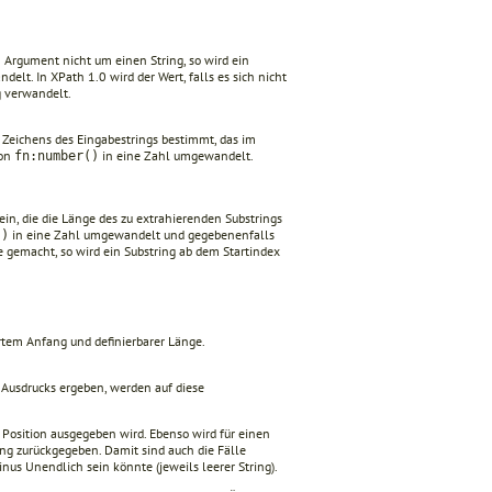
m Argument nicht um einen String, so wird ein
delt. In XPath 1.0 wird der Wert, falls es sich nicht
g verwandelt.
en Zeichens des Eingabestrings bestimmt, das im
von
in eine Zahl umgewandelt.
fn:number()
ein, die die Länge des zu extrahierenden Subst­rings
in eine Zahl umgewandelt und gegebenenfalls
()
e gemacht, so wird ein Substring ab dem Startindex
rtem Anfang und definierbarer Länge.
s Ausdrucks ergeben, werden auf diese
en Position ausgegeben wird. Ebenso wird für einen
tring zurückgegeben. Damit sind auch die Fälle
inus Unendlich sein könnte (jeweils leerer String).