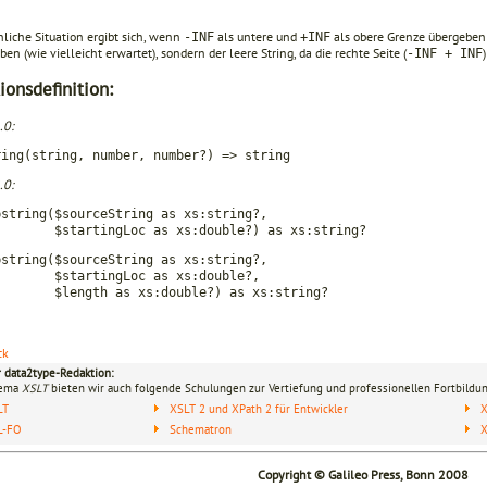
liche Situation ergibt sich, wenn
als untere und
als obere Grenze übergeben 
-INF
+INF
en (wie vielleicht erwartet), sondern der leere String, da die rechte Seite (
-INF + INF
ionsdefinition:
.0:
ring(string, number, number?) => string
.0:
bstring($sourceString as xs:string?,
rtingLoc as xs:double?) as xs:string?
bstring($sourceString as xs:string?,
artingLoc as xs:double?,
gth as xs:double?) as xs:string?
ck
r data2type-Redaktion:
hema
XSLT
bieten wir auch folgende Schulungen zur Vertiefung und professionellen Fortbildun
LT
XSLT 2 und XPath 2 für Entwickler
X
L-FO
Schematron
Copyright © Galileo Press, Bonn 2008