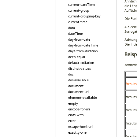
Ähnliche
current-dateTime
die Län
Auffüllu
current-group
current-grouping-key
Die Fun
current-time
Als Zei
data
Surroga
dateTime
day-from-date
Achtung 
Die Inde
day-from-dateTime
days-from-duration
Beisp
deep-equal
default-collation
Anmerk
distinct-values
doc
doc-available
fn:subs
document
document-uri
fn:subst
element-available
empty
encode-for-uri
fn:subst
ends-with
error
fn:subst
escape-html-uri
exactly-one
fn:subst