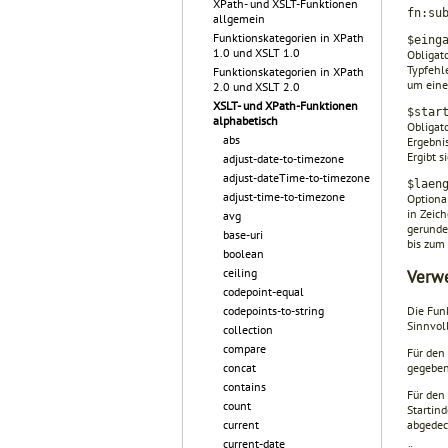
XPath- und XSLT-Funktionen
fn:su
allgemein
Funktionskategorien in XPath
$eing
1.0 und XSLT 1.0
Obligato
Typfehle
Funktionskategorien in XPath
um eine
2.0 und XSLT 2.0
XSLT- und XPath-Funktionen
$star
alphabetisch
Obligat
abs
Ergebnis
Ergibt s
adjust-date-to-timezone
adjust-dateTime-to-timezone
$laen
adjust-time-to-timezone
Optiona
in Zeic
avg
gerun­d
base-uri
bis zum
boolean
ceiling
Verw
codepoint-equal
Die Fun
codepoints-to-string
Sinnvol
collection
compare
Für den 
gegeben
concat
contains
Für den 
count
Startin­
abgedeck
current
current-date