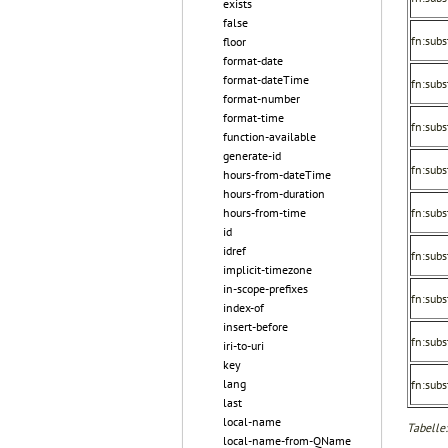
exists
false
fn:subst
floor
format-date
format-dateTime
fn:subst
format-number
format-time
fn:subst
function-available
generate-id
fn:subst
hours-from-dateTime
hours-from-duration
fn:subs
hours-from-time
id
idref
fn:subs
implicit-timezone
in-scope-prefixes
fn:subs
index-of
insert-before
fn:subst
iri-to-uri
key
lang
fn:subst
last
local-name
Tabelle:
local-name-from-QName