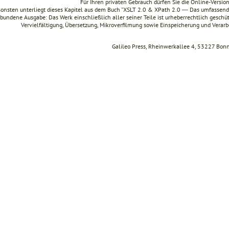
Für Ihren privaten Gebrauch dürfen Sie die Online-Versio
onsten unterliegt dieses Kapitel aus dem Buch "XSLT 2.0 & XPath 2.0 ― Das umfasse
bundene Ausgabe: Das Werk einschließlich aller seiner Teile ist urheberrechtlich geschüt
Vervielfältigung, Übersetzung, Mikroverfilmung sowie Einspeicherung und Verar
Galileo Press, Rheinwerkallee 4, 53227 Bon