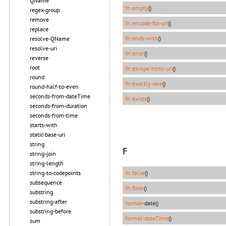
QName
fn:empty
()
regex-group
remove
fn:encode-for-uri
()
replace
fn:ends-with
()
resolve-QName
resolve-uri
fn:error
()
reverse
root
fn:escape-html-uri
()
round
fn:exactly-one
()
round-half-to-even
seconds-from-dateTime
fn:exists
()
seconds-from-duration
seconds-from-time
starts-with
static-base-uri
string
F
string-join
string-length
string-to-codepoints
fn:false
()
subsequence
fn:floor
()
substring
substring-after
format
-date()
substring-before
format-dateTime
()
sum