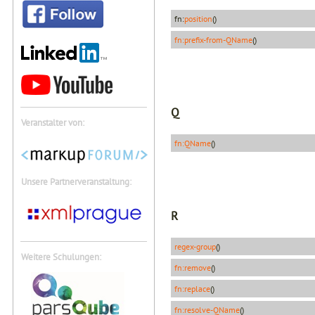
fn:
position
()
fn:prefix-from-QName
()
Q
Veranstalter von:
fn:QName
()
Unsere Partnerveranstaltung:
R
regex-group
()
Weitere Schulungen:
fn:remove
()
fn:replace
()
fn:resolve-QName
()