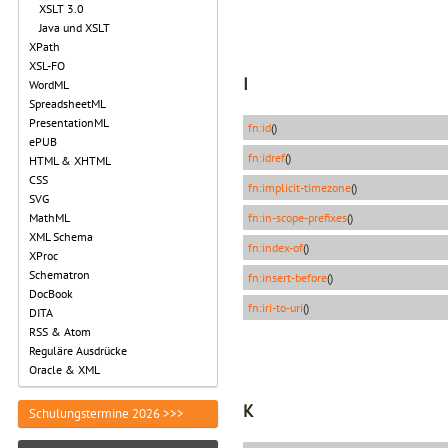
XSLT 3.0
Java und XSLT
XPath
XSL-FO
I
WordML
SpreadsheetML
PresentationML
fn:id
()
ePUB
fn:idref
()
HTML & XHTML
CSS
fn:implicit-timezone
()
SVG
fn:in-scope-prefixes
()
MathML
XML Schema
fn:index-of
()
XProc
Schematron
fn:insert-before
()
DocBook
fn:iri-to-uri
()
DITA
RSS & Atom
Reguläre Ausdrücke
Oracle & XML
K
Schulungstermine 2026 >>>