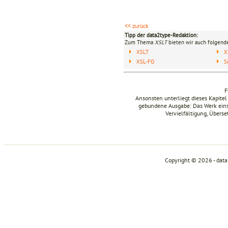
<< zurück
Tipp der data2type-Redaktion:
Zum Thema
XSLT
bieten wir auch folgende
XSLT
X
XSL-FO
S
F
Ansonsten unterliegt dieses Kapit
gebundene Ausgabe: Das Werk einsch
Vervielfältigung, Übers
Copyright © 2026 - dat