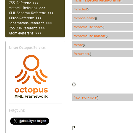
fn:namespace-uri-from-QName
()
CSS-Referenz >>>
MathML-Referenz >>>
fn:nilled
()
XML Schema-Referenz >>>
XProc-Referenz >>>
fn:node-name
()
Schematron-Referenz >>>
fn:normalize-space
()
RSS 2.0-Referenz >>>
Atom-Referenz >>>
fn:normalize-unicode
()
fn:not
()
Unser Octopus Service:
fn:number
()
O
fn:one-or-more
()
Folgt uns:
P