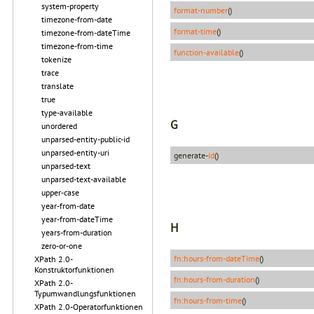
system-property
format-number
()
timezone-from-date
format-time
()
timezone-from-dateTime
timezone-from-time
function-available
()
tokenize
trace
translate
true
type-available
G
unordered
unparsed-entity-public-id
unparsed-entity-uri
generate-
id
()
unparsed-text
unparsed-text-available
upper-case
year-from-date
year-from-dateTime
H
years-from-duration
zero-or-one
fn:hours-from-dateTime
()
XPath 2.0-
Konstruktorfunktionen
fn:hours-from-duration
()
XPath 2.0-
Typumwandlungsfunktionen
fn:hours-from-time
()
XPath 2.0-Operatorfunktionen