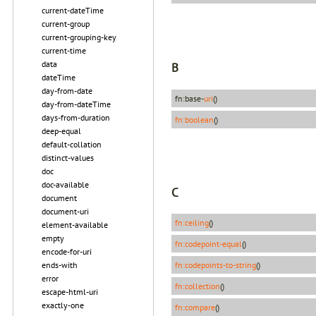
current-dateTime
current-group
current-grouping-key
current-time
data
B
dateTime
day-from-date
fn:base-
uri
()
day-from-dateTime
days-from-duration
fn:boolean
()
deep-equal
default-collation
distinct-values
doc
doc-available
C
document
document-uri
fn:ceiling
()
element-available
empty
fn:codepoint-equal
()
encode-for-uri
ends-with
fn:codepoints-to-string
()
error
fn:collection
()
escape-html-uri
exactly-one
fn:compare
()