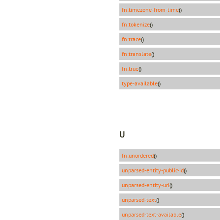
fn:timezone-from-time
()
fn:tokenize
()
fn:trace
()
fn:translate
()
fn:true
()
type-available
()
U
fn:unordered
()
unparsed-entity-public-id
()
unparsed-entity-uri
()
unparsed-
text
()
unparsed-text-available
()