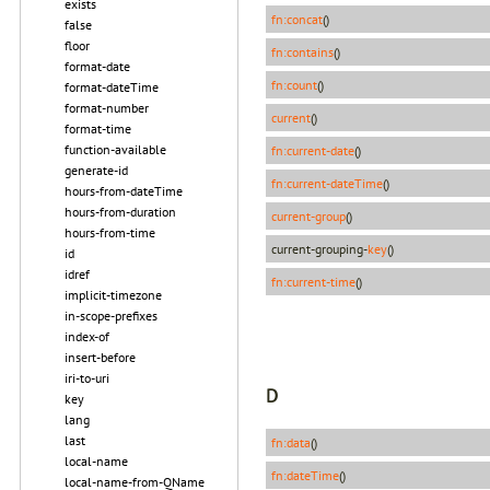
exists
fn:concat
()
false
floor
fn:contains
()
format-date
fn:count
()
format-dateTime
format-number
current
()
format-time
function-available
fn:current-date
()
generate-id
fn:current-dateTime
()
hours-from-dateTime
hours-from-duration
current-group
()
hours-from-time
current-grouping-
key
()
id
idref
fn:current-time
()
implicit-timezone
in-scope-prefixes
index-of
insert-before
iri-to-uri
D
key
lang
last
fn:data
()
local-name
fn:dateTime
()
local-name-from-QName