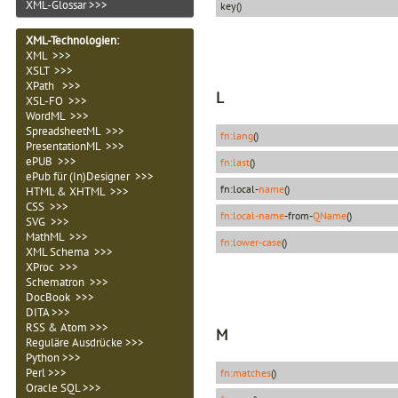
XML-Glossar >>>
key()
XML-Technologien
:
XML >>>
XSLT >>>
XPath >>>
L
XSL-FO >>>
WordML >>>
SpreadsheetML >>>
fn:lang
()
PresentationML >>>
ePUB >>>
fn:last
()
ePub für (In)Designer >>>
fn:local-
name
()
HTML & XHTML >>>
CSS >>>
fn:local-name
-from-
QName
()
SVG >>>
MathML >>>
fn:lower-case
()
XML Schema >>>
XProc >>>
Schematron >>>
DocBook >>>
DITA >>>
RSS & Atom >>>
M
Reguläre Ausdrücke >>>
Python >>>
Perl >>>
fn:matches
()
Oracle SQL >>>