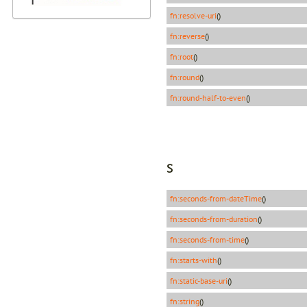
fn:resolve-uri
()
fn:reverse
()
fn:root
()
fn:round
()
fn:round-half-to-even
()
S
fn:seconds-from-dateTime
()
fn:seconds-from-duration
()
fn:seconds-from-time
()
fn:starts-with
()
fn:static-base-uri
()
fn:string
()