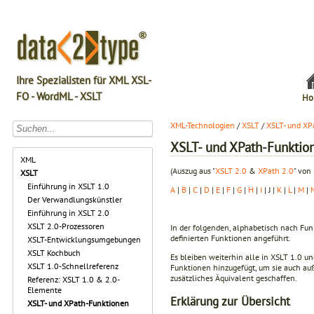
Ihre Spezialisten für XML XSL-
FO - WordML - XSLT
Ho
XML-Technologien
/
XSLT
/
XSLT- und XP
XSLT- und XPath-Funktion
XML
(Auszug aus "
XSLT 2.0
&
XPath 2.0
" von
XSLT
Einführung in XSLT 1.0
A
|
B
|
C
|
D
|
E
|
F
|
G
|
H
|
I
| J |
K
|
L
|
M
|
Der Verwandlungskünstler
Einführung in XSLT 2.0
XSLT 2.0-Prozessoren
In der folgenden, alphabetisch nach Fu
definierten Funktionen angeführt.
XSLT-Entwicklungsumgebungen
XSLT Kochbuch
Es bleiben weiterhin alle in XSLT 1.0 
XSLT 1.0-Schnellreferenz
Funktionen hinzugefügt, um sie auch au
zusätzliches Äqui­valent geschaffen.
Referenz: XSLT 1.0 & 2.0-
Elemente
Erklärung zur Übersicht
XSLT- und XPath-Funktionen