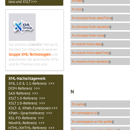
fn:max
()
Java und XSLT >>>
fn:min
()
fn:minutes-from-dateTime
()
fn:minutes-from-duration
()
fn:minutes-from-time
()
fn:month-from-date
()
Sie sind bei
LinkedIn
? Wir auch.
Werden Sie Mitglied in unserer
fn:month-from-dateTime
()
Gruppe XML-Technologien
und
diskutieren Sie spannende XML-
fn:months-from-duration
()
und KI-Themen mit uns!
XML-Nachschlagewerk:
XML 1.0 & 1.1-Referenz >>>
DOM-Referenz >>>
N
SAX-Referenz >>>
XSLT 1.0-Referenz >>>
XSLT 2.0-Referenz >>>
fn:name
()
XSLT- & XPath-Funktionen >>>
XPath–Sprachreferenz >>>
fn:namespace-uri
()
XSL-FO-Referenz >>>
fn:namespace-uri-for-prefix
()
WordML-Referenz >>>
HTML/XHTML-Referenz >>>