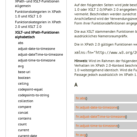
XPath- und XSLT-Funktionen
Auf den folgenden Seiten wird jede bes
allgemein
1.0 oder XSLT 2.0/XPath 2.0 ange­geben
Funktionskategorien in XPath
vermerkt. Beschrieben werden zunächst 
1.0 und XSLT 1.0
Anschließend wird der Verwendungszweck
Funktionskategorien in XPath
Form ihrer Funktionsdefinitionen angege
2.0 und XSLT 2.0
Die aus XSLT stammenden Funktionen be
XSLT- und XPath-Funktionen
ausdrückliches Namensraumpräfix.
alphabetisch
abs
Die in XPath 2.0 gültigen Funktionen 
adjust-date-to-timezone
xmlns:fn="http://www.w3.org/2
adjust-dateTime-to-timezone
adjust-time-to-timezone
Hinweis:
Wird im Rahmen der folgenden 
Verhalten im XPath 2.0-Kontext beschrie
avg
1.0 weitestgehend identisch. Wird die F
base-uri
Passage jedoch ausdrücklich im XPath 1
boolean
ceiling
A
codepoint-equal
codepoints-to-string
fn:abs
()
collection
compare
fn:adjust-date-to-timezone
()
concat
fn:adjust-dateTime-to-timezone
()
contains
count
fn:adjust-time-to-timezone
()
current
fn:avg
()
current-date