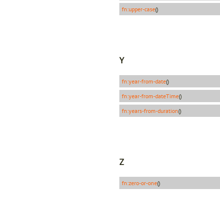
fn:upper-case
()
Y
fn:year-from-date
()
fn:year-from-dateTime
()
fn:years-from-duration
()
Z
fn:zero-or-one
()