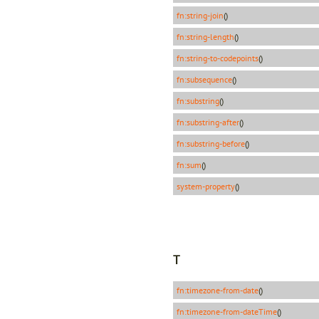
fn:string-join
()
fn:string-length
()
fn:string-to-codepoints
()
fn:subsequence
()
fn:substring
()
fn:substring-after
()
fn:substring-before
()
fn:sum
()
system-property
()
T
fn:timezone-from-date
()
fn:timezone-from-dateTime
()