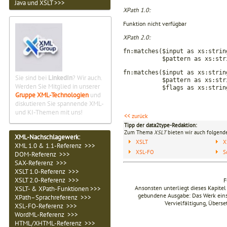
Java und XSLT >>>
XPath 1.0:
Funktion nicht verfügbar
XPath 2.0:
fn:matches($input as xs:strin
$pattern as xs:string)
fn:matches($input as xs:strin
Sie sind bei
LinkedIn
? Wir auch.
$pattern as xs:stri
Werden Sie Mitglied in unserer
$flags as xs:string) a
Gruppe XML-Technologien
und
diskutieren Sie spannende XML-
und KI-Themen mit uns!
<< zurück
Tipp der data2type-Redaktion:
Zum Thema
XSLT
bieten wir auch folgende
XML-Nachschlagewerk:
XSLT
X
XML 1.0 & 1.1-Referenz >>>
XSL-FO
S
DOM-Referenz >>>
SAX-Referenz >>>
XSLT 1.0-Referenz >>>
XSLT 2.0-Referenz >>>
F
Ansonsten unterliegt dieses Kapit
XSLT- & XPath-Funktionen >>>
gebundene Ausgabe: Das Werk einsch
XPath–Sprachreferenz >>>
Vervielfältigung, Übers
XSL-FO-Referenz >>>
WordML-Referenz >>>
HTML/XHTML-Referenz >>>