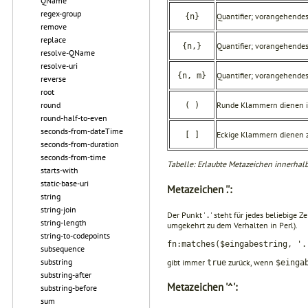
QName
regex-group
Quantifier; vorangehend
{n}
remove
replace
Quantifier; vorangehend
{n,}
resolve-QName
resolve-uri
Quantifier; vorangehend
{n, m}
reverse
root
Runde Klammern dienen in
round
( )
round-half-to-even
seconds-from-dateTime
Eckige Klammern dienen zu
[ ]
seconds-from-duration
seconds-from-time
Tabelle: Erlaubte Metazeichen innerhalb
starts-with
static-base-uri
Metazeichen '.':
string
string-join
Der Punkt '
' steht für jedes beliebige 
.
string-length
umgekehrt zu dem Verhalten in Perl).
string-to-codepoints
fn:matches($eingabestring, '.
subsequence
substring
gibt immer
zurück, wenn
true
$einga
substring-after
Metazeichen '^':
substring-before
sum