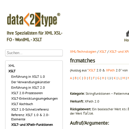
Ihre Spezialisten für XML XSL-
FO - WordML - XSLT
Ho
XML-Technologien
/
XSLT
/
XSLT- und XP
fn:matches
XML
(Auszug aus "
XSLT
2.0 &
XPath
2.0" von 
XSLT
Einführung in XSLT 1.0
A
|
B
|
C
|
D
|
E
|
F
|
G
|
H
|
I
| J |
K
|
L
|
M
|
Der Verwandlungskünstler
Einführung in XSLT 2.0
XSLT 2.0-Prozessoren
Kategorie:
Stringfunktionen – Patternma
XSLT-Entwicklungsumgebungen
Herkunft:
XPath 2.0
XSLT Kochbuch
Rückgabewert:
Ein boolescher Wert
xs:
XSLT 1.0-Schnellreferenz
der Wert
.
false
Referenz: XSLT 1.0 & 2.0-
Elemente
Aufruf/Argumente:
XSLT- und XPath-Funktionen