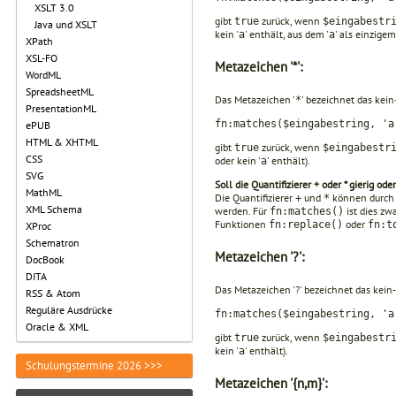
XSLT 3.0
gibt
zurück, wenn
true
$eingabestr
Java und XSLT
kein '
' ent­hält, aus dem '
' als einzige
a
a
XPath
XSL-FO
Metazeichen '*':
WordML
SpreadsheetML
Das Metazeichen '
' bezeichnet das kei
*
PresentationML
fn:matches($eingabestring, 'a
ePUB
HTML & XHTML
gibt
zurück, wenn
true
$eingabestr
CSS
oder kein '
' enthält).
a
SVG
Soll die Quantifizierer + oder * gierig o
MathML
Die Quantifizierer
und
können durch 
+
*
XML Schema
werden. Für
ist dies zw
fn:matches()
Funktionen
oder
fn:replace()
fn:t
XProc
Schematron
Metazeichen '?':
DocBook
DITA
Das Metazeichen '?' bezeichnet das kein-
RSS & Atom
Reguläre Ausdrücke
fn:matches($eingabestring, 'a
Oracle & XML
gibt
zurück, wenn
true
$eingabestr
kein '
' ent­hält).
a
Schulungstermine 2026 >>>
Metazeichen '{n,m}':