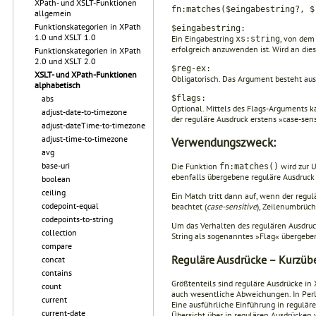
XPath- und XSLT-Funktionen
fn:matches($eingabestring?, $
allgemein
Funktionskategorien in XPath
$eingabestring:
1.0 und XSLT 1.0
Ein Eingabestring
, von dem
xs:string
erfolgreich anzuwenden ist. Wird an diese
Funktionskategorien in XPath
2.0 und XSLT 2.0
$reg-ex:
XSLT- und XPath-Funktionen
Obligatorisch. Das Argument besteht aus
alphabetisch
$flags:
abs
Optional. Mittels des Flags-Arguments k
adjust-date-to-timezone
der reguläre Ausdruck erstens »case-sens
adjust-dateTime-to-timezone
adjust-time-to-timezone
Verwendungszweck:
avg
base-uri
Die Funktion
wird zur U
fn:matches()
ebenfalls übergebene reguläre Ausdruck a
boolean
ceiling
Ein Match tritt dann auf, wenn der regul
codepoint-equal
beachtet (
case-sensitive
), Zeilenumbrüc
codepoints-to-string
Um das Verhalten des regulären Ausdruck
collection
String als sogenanntes »Flag« übergebe
compare
Reguläre Ausdrücke – Kurzübe
concat
contains
Größtenteils sind reguläre Ausdrücke i
count
auch wesentliche Abweichungen. In Perl g
current
Eine ausführliche Einführung in reguläre
current-date
Übersicht über in regulären Ausdrücken