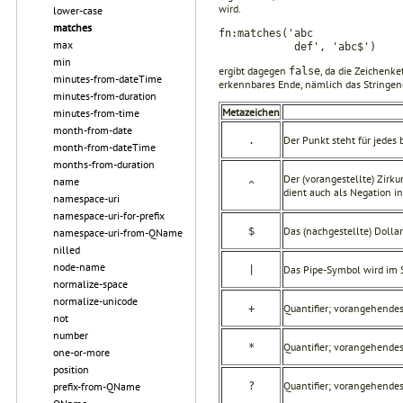
wird.
lower-case
matches
fn:matches('abc
max
def', 'abc$')
min
ergibt dagegen
, da die Zeichenke
false
minutes-from-dateTime
erkennbares Ende, nämlich das Stringend
minutes-from-duration
Metazeichen
minutes-from-time
month-from-date
Der Punkt steht für jedes 
.
month-from-dateTime
months-from-duration
Der (vorangestellte) Zirk
name
^
dient auch als Negation in
namespace-uri
namespace-uri-for-prefix
Das (nachgestellte) Dolla
$
namespace-uri-from-QName
nilled
node-name
Das Pipe-Symbol wird im 
|
normalize-space
normalize-unicode
Quantifier; vorangehende
+
not
number
Quantifier; vorangehende
*
one-or-more
position
Quantifier; vorangehendes
?
prefix-from-QName