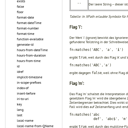
exists
Der leere String – dieser i
''
false
floor
Tabelle: In XPath erlaubte Symbole für 
format-date
format-dateTime
Flag 'i':
format-number
format-time
Der Wert 'i' (ignore) bewirkt das Ignori
function-available
gefundene Teilstring in der Schreibweis
generate-id
fn:matches('ABC', 'a', '
i
')
hours-from-dateTime
hours-from-duration
ergibt
, weil durch das Flag 'A' un
true
hours-from-time
fn:matches('ABC','a')
id
idref
ergibt dagegen
, weil ohne Flag 
false
implicit-timezone
in-scope-prefixes
Flag 'm':
index-of
insert-before
Das Flag 'm' schaltet die Interpretation
gesetztem Flag 'm' wird die übergebene 
iri-to-uri
Zeilenbe­grenzer betrachtet. Dies wirkt 
key
Fall wird dies auf Zeilenanfang und -en
lang
fn:matches('abc
last
def', 'abc$', 'm'
local-name
local-name-from-QName
ergibt
, weil durch das multiline-F
true