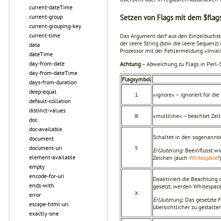
current-dateTime
Setzen von Flags mit dem $flag
current-group
current-grouping-key
current-time
Das Argument darf aus den Einzelbuchsta
der leere String (bzw. die leere Sequenz)
data
Prozessor mit der Fehlermeldung »Invali
dateTime
day-from-date
Achtung
– Abweichung zu Flags in Perl-
day-from-dateTime
Flagsymbol
days-from-duration
deep-equal
»ignore« – ignoriert für di
i
default-collation
distinct-values
»multiline« – beachtet Ze
m
doc
doc-available
Schaltet in den sogenannt
document
s
document-uri
Erläuterung:
Beeinflusst wi
element-available
Zeichen (auch
Whitespace
!
empty
encode-for-uri
Deaktiviert die Beachtung
ends-with
gesetzt, werden Whitespace
x
error
Erläuterung:
Das gesetzte 
escape-html-uri
übersichtlicher zu gestalte
exactly-one