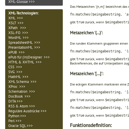
XML-Glossar >>>
Das Metazeichen '{n,m}' bezeichnet das
XML-Technologien
:
fn:matches($eingabestring, 'a
XML >>>
gibt
zurück, wenn
true
$eingabestr
XSLT >>>
XPath >>>
Metazeichen '(...)':
XSL-FO >>>
WordML >>>
SpreadsheetML >>>
Die runden Klammern gruppieren einen R
PresentationML >>>
fn:matches($eingabestring, '(
ePUB >>>
ePub für (In)Designer >>>
gibt
zurück, wenn
true
$eingabestr
HTML & XHTML >>>
Backreferences, die auf Unterpattern z
CSS >>>
SVG >>>
Metazeichen '[...]':
MathML >>>
XML Schema >>>
Die eckigen Klammern markieren eine Ze
XProc >>>
Schematron >>>
fn:matches($eingabestring, '[
DocBook >>>
gibt
zurück, wenn
true
$eingabestr
DITA >>>
RSS & Atom >>>
fn:matches($eingabestring, '[
Reguläre Ausdrücke >>>
gibt
zurück, wenn
Python >>>
true
$eingabestr
Perl >>>
Funktionsdefinition:
Oracle SQL >>>