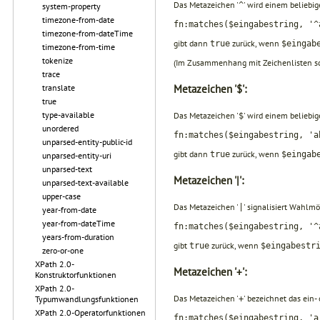
Das Metazeichen '
' wird einem beliebi
^
system-property
timezone-from-date
fn:matches($eingabestring, '^
timezone-from-dateTime
gibt dann
zurück, wenn
true
$eingab
timezone-from-time
tokenize
(Im Zusammenhang mit Zeichenlisten s
trace
translate
Metazeichen '$':
true
type-available
Das Metazeichen '
' wird einem beliebi
$
unordered
fn:matches($eingabestring, 'a
unparsed-entity-public-id
gibt dann
zurück, wenn
true
$eingab
unparsed-entity-uri
unparsed-text
Metazeichen '|':
unparsed-text-available
upper-case
Das Metazeichen '
' signalisiert Wahlm
|
year-from-date
year-from-dateTime
fn:matches($eingabestring, '^
years-from-duration
gibt
zurück, wenn
true
$eingabestr
zero-or-one
XPath 2.0-
Metazeichen '+':
Konstruktorfunktionen
XPath 2.0-
Das Metazeichen '
' bezeichnet das ein
Typumwandlungsfunktionen
+
XPath 2.0-Operatorfunktionen
fn:matches($eingabestring, 'a