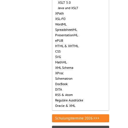
XSLT 3.0
Java und XSLT
XPath
XSL-FO
WordML
SpreadsheetML
PresentationML
ePUB
HTML & XHTML
CSS
SVG
MathML
XML Schema
XProc
Schematron
DocBook
DITA
RSS & Atom
Reguläre Ausdrücke
Oracle & XML
Schulungstermine 2026 >>>