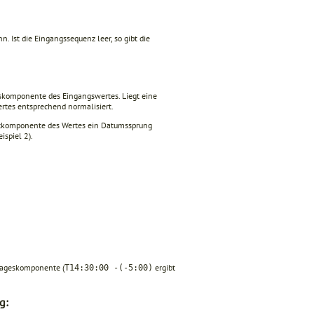
. Ist die Eingangssequenz leer, so gibt die
skomponente des Eingangs­wertes. Liegt eine
ertes entsprechend normalisiert.
zeitkomponente des Wertes ein Datumssprung
spiel 2).
 Tageskomponente (
ergibt
T14:30:00 -(-5:00)
g: