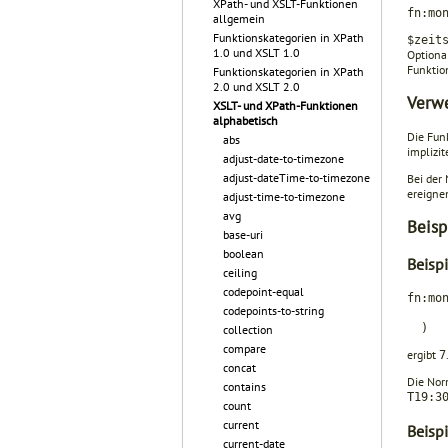
XPath- und XSLT-Funktionen
fn:mo
allgemein
Funktionskategorien in XPath
$zeit
1.0 und XSLT 1.0
Optiona
Funktio
Funktionskategorien in XPath
2.0 und XSLT 2.0
Verw
XSLT- und XPath-Funktionen
alphabetisch
Die Fun
abs
implizi
adjust-date-to-timezone
adjust-dateTime-to-timezone
Bei der
ereigne
adjust-time-to-timezone
avg
Beisp
base-uri
boolean
Beisp
ceiling
codepoint-equal
fn:mo
codepoints-to-string
xs:d
)
collection
compare
ergibt
7
concat
Die Nor
contains
T19:3
count
current
Beisp
current-date