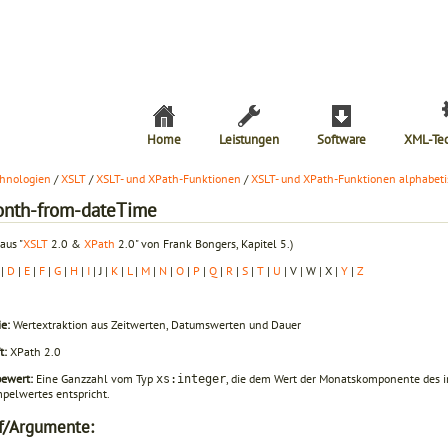
Home
Leistungen
Software
XML-Te
hnologien
/
XSLT
/
XSLT- und XPath-Funktionen
/
XSLT- und XPath-Funktionen alphabeti
onth-from-dateTime
aus "
XSLT
2.0 &
XPath
2.0" von Frank Bongers, Kapitel 5.)
|
D
|
E
|
F
|
G
|
H
|
I
| J |
K
|
L
|
M
|
N
|
O
|
P
|
Q
|
R
|
S
|
T
|
U
| V | W | X |
Y
|
Z
e:
Wertextraktion aus Zeitwerten, Datumswerten und Dauer
t:
XPath 2.0
bewert:
Eine Ganzzahl vom Typ
, die dem Wert der Monatskomponente des i
xs:integer
mpelwertes entspricht.
f/Argumente: