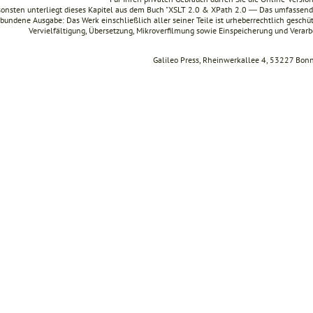
onsten unterliegt dieses Kapitel aus dem Buch "XSLT 2.0 & XPath 2.0 ― Das umfasse
bundene Ausgabe: Das Werk einschließlich aller seiner Teile ist urheberrechtlich geschüt
Vervielfältigung, Übersetzung, Mikroverfilmung sowie Einspeicherung und Verar
Galileo Press, Rheinwerkallee 4, 53227 Bon