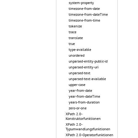
system-property
timezone-from-date
timezone-from-dateTime
timezone-from-time
tokenize
trace
translate
true
type-available
unordered
unparsed-entity-public-id
unparsed-entity-uri
unparsed-text
unparsed-text-available
upper-case
year-from-date
year-from-dateTime
years-from-duration
zero-or-one
XPath 2.0-
Konstruktorfunktionen
XPath 2.0-
Typumwandlungsfunktionen
XPath 2.0-Operatorfunktionen