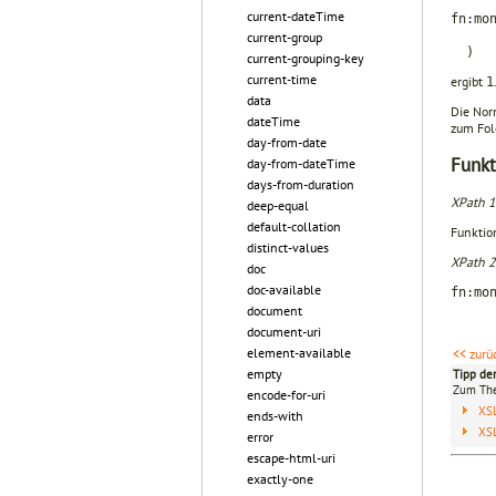
current-dateTime
fn:mo
xs:d
current-group
)
current-grouping-key
current-time
ergibt
1
data
Die Nor
dateTime
zum Fol
day-from-date
Funkt
day-from-dateTime
days-from-duration
XPath 1
deep-equal
default-collation
Funktio
distinct-values
XPath 2
doc
doc-available
fn:mo
document
document-uri
element-available
<< zurü
empty
Tipp de
Zum T
encode-for-uri
XS
ends-with
XS
error
escape-html-uri
exactly-one