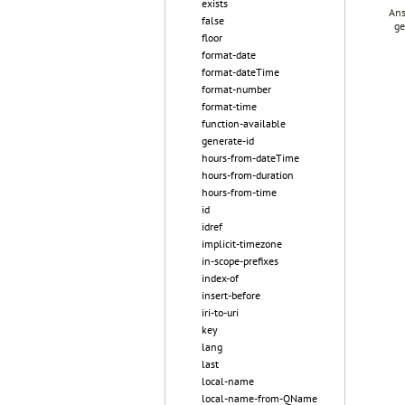
exists
Ans
false
ge
floor
format-date
format-dateTime
format-number
format-time
function-available
generate-id
hours-from-dateTime
hours-from-duration
hours-from-time
id
idref
implicit-timezone
in-scope-prefixes
index-of
insert-before
iri-to-uri
key
lang
last
local-name
local-name-from-QName