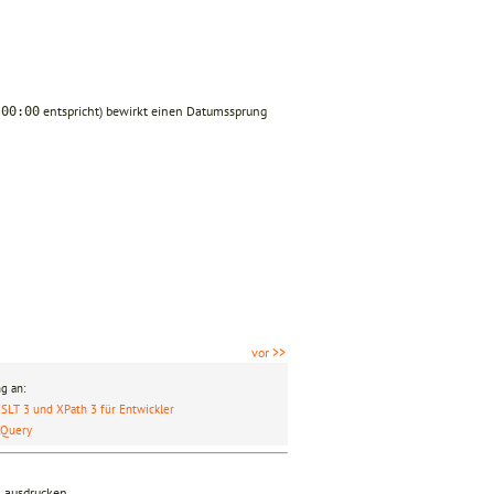
entspricht) bewirkt einen Datumssprung
:00:00
.
vor >>
g an:
SLT 3 und XPath 3 für Entwickler
XQuery
n ausdrucken.