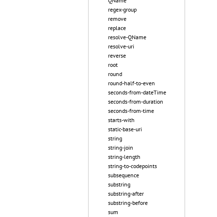
QName
regex-group
remove
replace
resolve-QName
resolve-uri
reverse
root
round
round-half-to-even
seconds-from-dateTime
seconds-from-duration
seconds-from-time
starts-with
static-base-uri
string
string-join
string-length
string-to-codepoints
subsequence
substring
substring-after
substring-before
sum