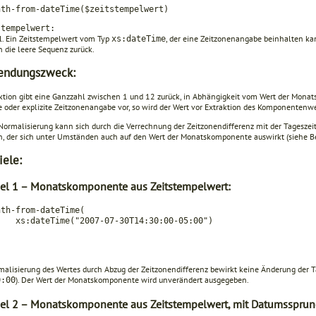
nth-from-dateTime($zeitstempelwert)
stempelwert:
l. Ein Zeitstempelwert vom Typ
, der eine Zeitzonenangabe beinhalten kann
xs:dateTime
n die leere Sequenz zurück.
endungszweck:
ktion gibt eine Ganzzahl zwischen 1 und 12 zurück, in Abhängigkeit vom Wert der Monat
te oder explizite Zeitzonenangabe vor, so wird der Wert vor Extraktion des Komponentenw
 Normalisierung kann sich durch die Verrechnung der Zeitzonendiffe­renz mit der Tages
n, der sich unter Umständen auch auf den Wert der Monatskomponente auswirkt (siehe Bei
iele:
iel 1 – Monatskomponente aus Zeitstempelwert:
nth-from-dateTime(
ateTime("2007-07-30T14:30:00-05:00")
.
malisierung des Wertes durch Abzug der Zeitzonendifferenz bewirkt keine Änderung der
). Der Wert der Monatskomponente wird unverändert ausgegeben.
0:00
iel 2 – Monatskomponente aus Zeitstempelwert, mit Datumssprun