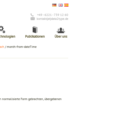
+49 - 6221 - 739 12 60
kontakt(at)data2type.de
chnologien
Publikationen
Über uns
sch
/ month-from-dateTime
n normalisierte Form gebrachten, übergebenen