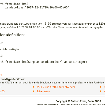
nth-from-dateTime(
ateTime("2007-12-31T19:20:00-05:00")
.
malisierung (die der Subtraktion von
Stunden von der Tageszeit­komponente
-5:00
T20
ge­tag auf den 1.1.2008, 01:00:00 – als Wert der Monatskomponente wird
aus­gegeben
1
ionsdefinition:
.0:
n nicht verfügbar
.0:
nth-from-dateTime($arg as xs:dateTime?) as xs:integer?
ck
r data2type-Redaktion:
hema
XSLT
bieten wir auch folgende Schulungen zur Vertiefung und professionellen Fortbildun
LT
XSLT 2 und XPath 2 für Entwickler
X
L-FO
Schematron
Copyright © Galileo Press, Bonn 2008
Für Ihren privaten Gebrauch dürfen Sie die Online-Versio