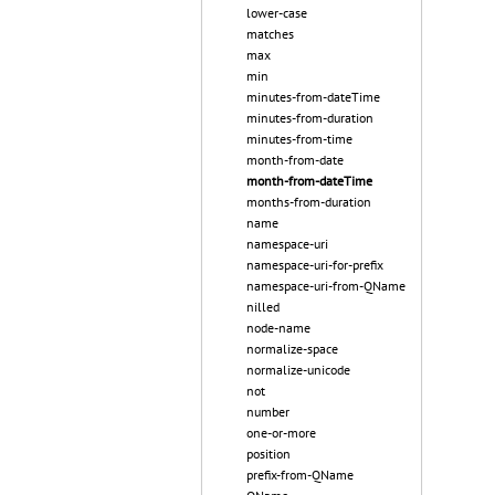
lower-case
matches
max
min
minutes-from-dateTime
minutes-from-duration
minutes-from-time
month-from-date
month-from-dateTime
months-from-duration
name
namespace-uri
namespace-uri-for-prefix
namespace-uri-from-QName
nilled
node-name
normalize-space
normalize-unicode
not
number
one-or-more
position
prefix-from-QName