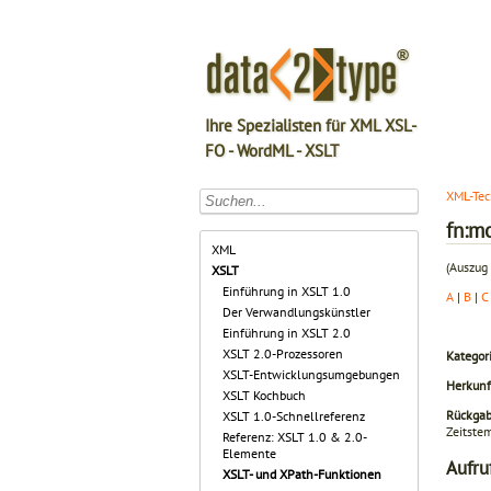
Ihre Spezialisten für XML XSL-
FO - WordML - XSLT
XML-Tec
fn:m
XML
(Auszug 
XSLT
Einführung in XSLT 1.0
A
|
B
|
C
Der Verwandlungskünstler
Einführung in XSLT 2.0
XSLT 2.0-Prozessoren
Kategori
XSLT-Entwicklungsumgebungen
Herkunf
XSLT Kochbuch
Rückga
XSLT 1.0-Schnellreferenz
Zeit­ste
Referenz: XSLT 1.0 & 2.0-
Elemente
Aufru
XSLT- und XPath-Funktionen