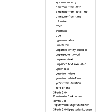
system-property
timezone-from-date
timezone-from-dateTime
timezone-from-time
tokenize
trace
translate
true
type-available
unordered
unparsed-entity-public-id
unparsed-entity-uri
unparsed-text
unparsed-text-available
upper-case
year-from-date
year-from-dateTime
years-from-duration
zero-or-one
XPath 2.0-
Konstruktorfunktionen
XPath 2.0-
Typumwandlungsfunktionen
XPath 2.0-Operatorfunktionen