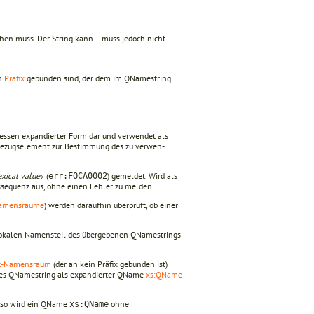
hen muss. Der String kann – muss jedoch nicht –
in
Präfix
gebunden sind, der dem im QName­string
essen expandierter Form dar und verwendet als
 Bezugselement zur Bestimmung des zu verwen­
exical value
« (
) gemeldet. Wird als
err:FOCA0002
ssequenz aus, ohne einen Fehler zu melden.
amensräume
) werden daraufhin überprüft, ob einer
okalen Namensteil des übergebenen QNamestrings
t-Namensraum
(der an kein Präfix gebunden ist)
l des QNamestring als expandierter QName
xs:QName
, so wird ein QName
ohne
xs:QName