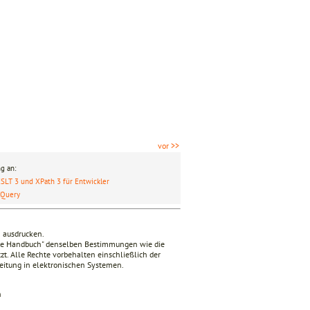
vor >>
g an:
SLT 3 und XPath 3 für Entwickler
XQuery
n ausdrucken.
nde Handbuch" denselben Bestimmungen wie die
zt. Alle Rechte vorbehalten einschließlich der
beitung in elektronischen Systemen.
n