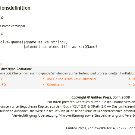
ionsdefinition:
.0:
n nicht verfügbar
.0:
solve-QName($qname as xs:string?,
ement as element()) as xs:QName?
ck
r data2type-Redaktion:
hema
XSLT
bieten wir auch folgende Schulungen zur Vertiefung und professionellen Fortbildun
LT
XSLT 2 und XPath 2 für Entwickler
X
L-FO
Schematron
Copyright © Galileo Press, Bonn 2008
Für Ihren privaten Gebrauch dürfen Sie die Online-Versio
onsten unterliegt dieses Kapitel aus dem Buch "XSLT 2.0 & XPath 2.0 ― Das umfasse
bundene Ausgabe: Das Werk einschließlich aller seiner Teile ist urheberrechtlich geschüt
Vervielfältigung, Übersetzung, Mikroverfilmung sowie Einspeicherung und Verar
Galileo Press, Rheinwerkallee 4, 53227 Bon