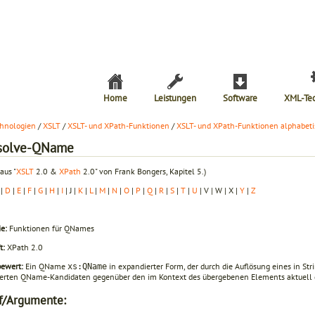
Home
Leistungen
Software
XML-Te
hnologien
/
XSLT
/
XSLT- und XPath-Funktionen
/
XSLT- und XPath-Funktionen alphabeti
esolve-QName
aus "
XSLT
2.0 &
XPath
2.0" von Frank Bongers, Kapitel 5.)
|
D
|
E
|
F
|
G
|
H
|
I
| J |
K
|
L
|
M
|
N
|
O
|
P
|
Q
|
R
|
S
|
T
|
U
| V | W | X |
Y
|
Z
e:
Funktionen für QNames
t:
XPath 2.0
ewert:
Ein QName
in expandierter Form, der durch die Auflösung eines in St
xs:QName
erten QName-Kandidaten gegenüber den im Kontext des übergebenen Elements aktuell 
f/Argumente: