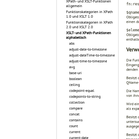
XPath- und XSLT-Funktionen
fn:re
allgemein
Funktionskategorien in XPath
$qnam
1.0 und XSLT 1.0
Obligato
einen d
Funktionskategorien in XPath
2.0 und XSLT 2.0
$elem
XSLT- und XPath-Funktionen
Obligat
alphabetisch
enthalte
abs
Verw
adjust-date-to-timezone
adjust-dateTime-to-timezone
Die Fun
adjust-time-to-timezone
Eingang
avg
denden
base-uri
Besitzt 
boolean
QName-K
ceiling
codepoint-equal
Die Nam
von ihn
codepoints-to-string
collection
Wird ei
compare
als exp
concat
Besitzt
contains
untersu
count
ausgege
current
Besitzt
current-date