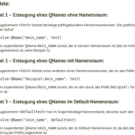
iele:
iel 1 – Erzeugung eines QNames ohne Namensraum:
zugselement
besitzt beliebige präfixgebundene Namens­­raumknoten. Der präfixl
<test>
er Aufruf
solve-QName("mein_name", test)
nen expandierten QName
zurück, der in keinem Namens­raum ist (das ist ni
mein_name
gselements ist, siehe Beispiel 3).
iel 2 – Erzeugung eines QNames mit Namensraum:
zugselement
besitzt unter anderem einen Namensraumknoten, der an das Präfi
<test>
solve-QName("beispiel:dein_name", test)
nen expandierten QName
zurück, der an den durch das Prä­fix
für
dein_name
beispiel:
n ist.
iel 3 – Erzeugung eines QNames im Default-Namensraum:
zugselement
hat im Scope beliebige Namensräume, dar­unter auch den
<defaulttest>
solve-QName("sein_name", defaulttest)
nen expandierten QName
zurück, der im Default-Namens­raum ist, da dies d
sein_name
tring (als Präfix) zugeordnet ist.