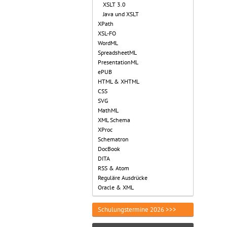
XSLT 3.0
Java und XSLT
XPath
XSL-FO
WordML
SpreadsheetML
PresentationML
ePUB
HTML & XHTML
CSS
SVG
MathML
XML Schema
XProc
Schematron
DocBook
DITA
RSS & Atom
Reguläre Ausdrücke
Oracle & XML
Schulungstermine 2026 >>>