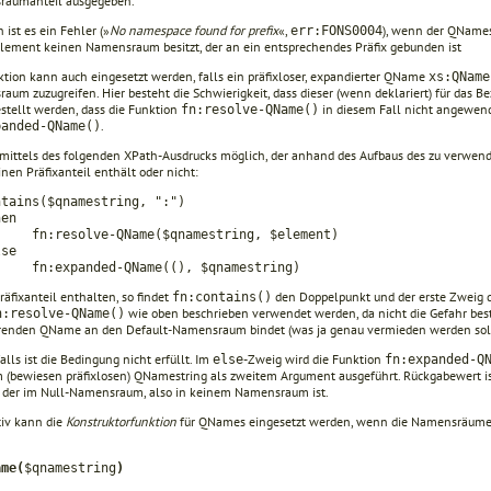
aumanteil ausgegeben.
ist es ein Fehler (»
No namespace found for prefix
«,
), wenn der QName­­s
err:FONS0004
lement keinen Namensraum besitzt, der an ein entsprechendes Präfix gebunden ist
ktion kann auch eingesetzt werden, falls ein präfixloser, expandierter QName
xs:QName
um zuzugreifen. Hier besteht die Schwierigkeit, dass dieser (wenn deklariert) für das B
estellt werden, dass die Funktion
in diesem Fall nicht angewende
fn:resolve-QName()
.
panded-QName()
t mittels des folgenden XPath-Ausdrucks möglich, der anhand des Auf­baus des zu verw
inen Präfixanteil enthält oder nicht:
ntains($qnamestring, ":")
en
esolve-QName($qnamestring, $element)
se
xpanded-QName((), $qnamestring)
Präfixanteil enthalten, so findet
den Doppelpunkt und der erste Zweig d
fn:contains()
wie oben beschrieben verwendet werden, da nicht die Gefahr best
n:resolve-QName()
erenden QName an den Default-Namensraum bindet (was ja genau vermieden werden soll
lls ist die Bedingung nicht erfüllt. Im
-Zweig wird die Funktion
else
fn:expanded-Q
 (bewiesen präfixlosen) QNamestring als zweitem Argument ausgeführt. Rück­gabewert is
der im Null-Namensraum, also in keinem Namensraum ist.
tiv kann die
Konstruktorfunktion
für QNames eingesetzt werden, wenn die Namensräume 
ame(
$qnamestring
)