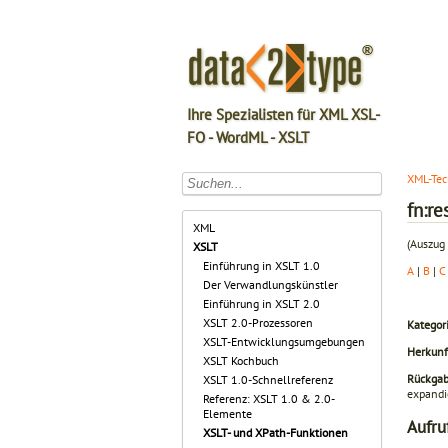
Ihre Spezialisten für XML XSL-
FO - WordML - XSLT
XML-Tec
fn:r
XML
(Auszug 
XSLT
Einführung in XSLT 1.0
A
|
B
|
C
Der Verwandlungskünstler
Einführung in XSLT 2.0
XSLT 2.0-Prozessoren
Kategori
XSLT-Entwicklungsumgebungen
Herkunf
XSLT Kochbuch
Rückgab
XSLT 1.0-Schnellreferenz
expandi
Referenz: XSLT 1.0 & 2.0-
Elemente
Aufru
XSLT- und XPath-Funktionen