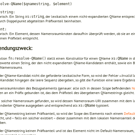
solve-QName($qnamestring, $element)
estring:
risch. Ein String
, der lexikalisch einem nicht-expandierten QName entsprec
xs:string
urch Doppelpunkt abgeteilten Präfixanteil beinhalten.
ent:
orisch. Ein Element, dessen Namensraumknoten darauf­hin überprüft werden, ob sie an e
nen Präfixteil entspricht.
endungszweck:
ktion
stellt einen
Konstruktor
für einen QName
in d
fn:resolve-QName()
xs:QName
swerte einen String, der den nicht expandierten QName-Kandidaten enthält, sowie ein
 Namensraums.
der QName-Kandidat nicht die geforderte lexikalische Form, so wird der Fehler »
Invalid l
andidat hingegen die leere Sequenz übergeben, so gibt die Funktion eine leere Ergebni
ensraumknoten des Bezugselements (genauer: alle sich in dessen Scope befindenden
N
en an ein Präfix gebunden ist, das dem Präfixteil des übergebenen QName­strings gleicht.
n solcher Namensraum gefunden, so wird dessen Namensraum-URI zusammen mit dem l
andierter QName ausgegeben und entsprechend als
typisiert.
xs:QName
 der QNamestring keinen Präfixanteil, so wird der Scope des Elements nach einem
Defaul
cht, und – falls ein solcher existiert – dieser zusammen mit dem lokalen Namensan­tei
ben.
 der QNamestring keinen Präfixanteil und ist das Element nicht im Default-Namensraum