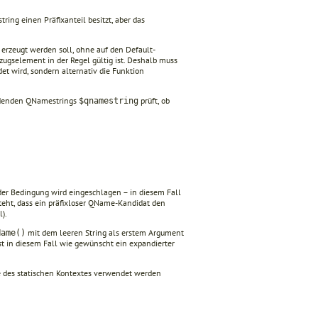
tring einen Präfixanteil besitzt, aber das
erzeugt werden soll, ohne auf den Default-
ezugselement in der Regel gültig ist. Deshalb muss
t wird, sondern alternativ die Funktion
endenden QNamestrings
prüft, ob
$qnamestring
er Bedingung wird eingeschlagen – in diesem Fall
eht, dass ein präfixloser QName-Kandidat den
).
mit dem leeren String als erstem Argument
Name()
t in diesem Fall wie gewünscht ein expandierter
des statischen Kontextes verwendet werden