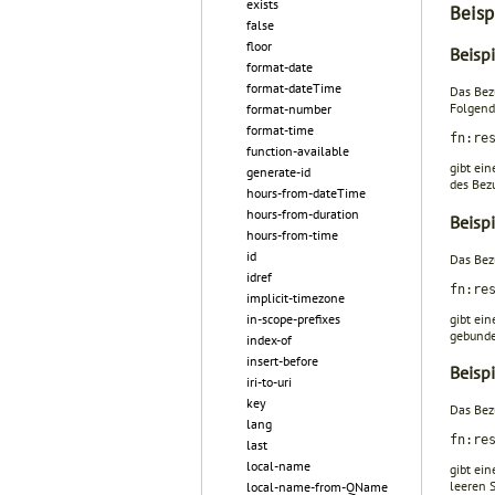
exists
Beisp
false
floor
Beisp
format-date
format-dateTime
Das Be
Folgend
format-number
format-time
fn:re
function-available
gibt ei
generate-id
des Bezu
hours-from-dateTime
hours-from-duration
Beisp
hours-from-time
id
Das Be
idref
fn:re
implicit-timezone
gibt ei
in-scope-prefixes
gebunde
index-of
insert-before
Beisp
iri-to-uri
key
Das Be
lang
fn:re
last
local-name
gibt ei
leeren S
local-name-from-QName