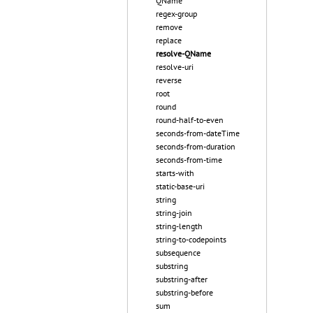
QName
regex-group
remove
replace
resolve-QName
resolve-uri
reverse
root
round
round-half-to-even
seconds-from-dateTime
seconds-from-duration
seconds-from-time
starts-with
static-base-uri
string
string-join
string-length
string-to-codepoints
subsequence
substring
substring-after
substring-before
sum