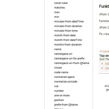
lower-case
Funkt
matches
max
XPath 1
min
Funktio
minutes-from-dateTime
minutes-from-duration
XPath 2
minutes-from-time
fn:re
month-from-date
$el
month-from-dateTime
months-from-duration
name
<< zurü
namespace-uri
Tipp de
namespace-uri-for-prefix
Zum T
namespace-uri-from-QName
XS
nilled
XS
node-name
normalize-space
normalize-unicode
Ans
not
ge
number
one-or-more
position
prefix-from-QName