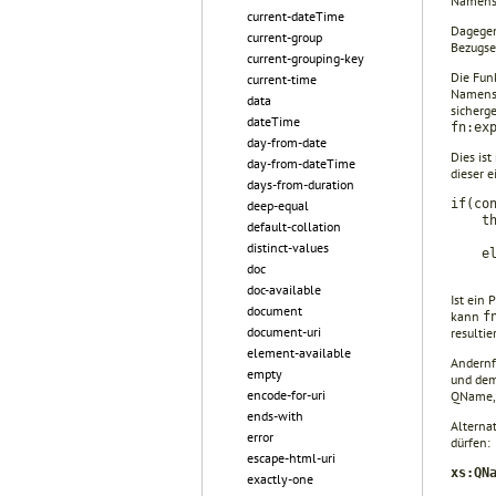
Namensr
current-dateTime
Dagegen 
current-group
Bezugse
current-grouping-key
Die Fun
current-time
Namensra
data
sicherg
dateTime
fn:ex
day-from-date
Dies is
day-from-dateTime
dieser e
days-from-duration
if(co
deep-equal
th
default-collation
fn:r
distinct-values
el
doc
fn:e
doc-available
Ist ein 
document
kann
f
document-uri
resulti
element-available
Andernfa
empty
und dem
encode-for-uri
QName, 
ends-with
Alterna
error
dürfen:
escape-html-uri
xs:QN
exactly-one