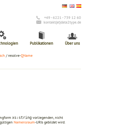
+49 - 6221 - 739 12 60
kontakt(at)data2type.de
chnologien
Publikationen
Über uns
sch
/ resolve-
QName
ringform
vorliegenden, nicht
xs:string
gültigen
Namensraum
-URIs gebildet wird.