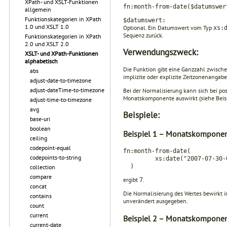
XPath- und XSLT-Funktionen
fn:month-from-date($datumswer
allgemein
Funktionskategorien in XPath
$datumswert:
1.0 und XSLT 1.0
Optional. Ein Datumswert vom Typ
xs:
Sequenz zurück.
Funktionskategorien in XPath
2.0 und XSLT 2.0
Verwendungszweck:
XSLT- und XPath-Funktionen
alphabetisch
Die Funktion gibt eine Ganzzahl zwisch
abs
implizite oder explizite Zeitzonenangab
adjust-date-to-timezone
adjust-dateTime-to-timezone
Bei der Normalisierung kann sich bei po
Monats­komponente auswirkt (siehe Beisp
adjust-time-to-timezone
avg
Beispiele:
base-uri
boolean
Beispiel 1 – Monatskomponen
ceiling
codepoint-equal
fn:month-from-date(
codepoints-to-string
xs:date("2007-07-30-0
)
collection
compare
ergibt
.
7
concat
Die Normalisierung des Wertes bewirkt
contains
unverändert ausgegeben.
count
current
Beispiel 2 – Monatskomponen
current-date