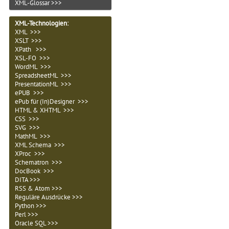
XML-Glossar >>>
XML-Technologien
:
XML >>>
XSLT >>>
XPath >>>
XSL-FO >>>
WordML >>>
SpreadsheetML >>>
PresentationML >>>
ePUB >>>
ePub für (In)Designer >>>
HTML & XHTML >>>
CSS >>>
SVG >>>
MathML >>>
XML Schema >>>
XProc >>>
Schematron >>>
DocBook >>>
DITA >>>
RSS & Atom >>>
Reguläre Ausdrücke >>>
Python >>>
Perl >>>
Oracle SQL >>>