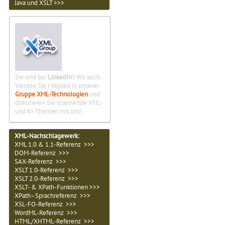
Java und XSLT >>>
Sie sind bei
LinkedIn
? Wir auch.
Werden Sie Mitglied in unserer
Gruppe XML-Technologien
und
diskutieren Sie spannende XML-
und KI-Themen mit uns!
XML-Nachschlagewerk:
XML 1.0 & 1.1-Referenz >>>
DOM-Referenz >>>
SAX-Referenz >>>
XSLT 1.0-Referenz >>>
XSLT 2.0-Referenz >>>
XSLT- & XPath-Funktionen >>>
XPath–Sprachreferenz >>>
XSL-FO-Referenz >>>
WordML-Referenz >>>
HTML/XHTML-Referenz >>>