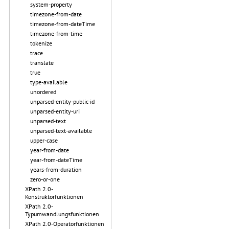
system-property
timezone-from-date
timezone-from-dateTime
timezone-from-time
tokenize
trace
translate
true
type-available
unordered
unparsed-entity-public-id
unparsed-entity-uri
unparsed-text
unparsed-text-available
upper-case
year-from-date
year-from-dateTime
years-from-duration
zero-or-one
XPath 2.0-
Konstruktorfunktionen
XPath 2.0-
Typumwandlungsfunktionen
XPath 2.0-Operatorfunktionen