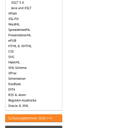
XSLT 3.0
Java und XSLT
XPath
XSL-FO
WordML
SpreadsheetML
PresentationML
ePUB
HTML & XHTML
CSS
SVG
MathML
XML Schema
XProc
Schematron
DocBook
DITA
RSS & Atom
Reguläre Ausdrücke
Oracle & XML
Schulungstermine 2026 >>>