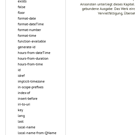
exists
Ansonsten unterliegt dieses Kapit
false
gebundene Ausgabe: Das Werk einsch
floor
Vervielfältigung, Übers
format-date
format-dateTime
format-number
format-time
function-available
generate-id
hours-from-dateTime
hours-from-duration
hours-from-time
id
idref
implicit-timezone
in-scope-prefixes
index-of
insert-before
iri-to-uri
key
lang
last
local-name
local-name-from-QName