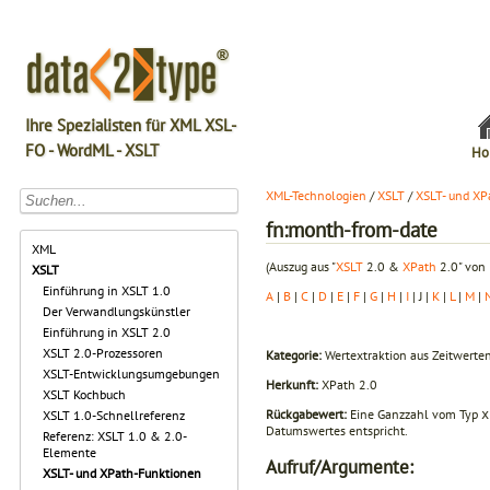
Ihre Spezialisten für XML XSL-
FO - WordML - XSLT
Ho
XML-Technologien
/
XSLT
/
XSLT- und XP
fn:month-from-date
XML
(Auszug aus "
XSLT
2.0 &
XPath
2.0" von 
XSLT
Einführung in XSLT 1.0
A
|
B
|
C
|
D
|
E
|
F
|
G
|
H
|
I
| J |
K
|
L
|
M
|
Der Verwandlungskünstler
Einführung in XSLT 2.0
XSLT 2.0-Prozessoren
Kategorie:
Wertextraktion aus Zeitwerte
XSLT-Entwicklungsumgebungen
Herkunft:
XPath 2.0
XSLT Kochbuch
Rückgabewert:
Eine Ganzzahl vom Typ
x
XSLT 1.0-Schnellreferenz
Datumswertes entspricht.
Referenz: XSLT 1.0 & 2.0-
Elemente
Aufruf/Argumente:
XSLT- und XPath-Funktionen