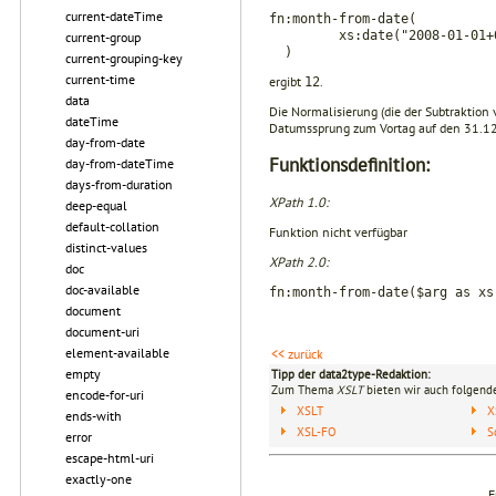
current-dateTime
fn:month-from-date(
xs:date("2008-01-01+0
current-group
)
current-grouping-key
current-time
ergibt
.
12
data
Die Normalisierung (die der Subtraktion
dateTime
Datumssprung zum Vortag auf den 31.12
day-from-date
Funktionsdefinition:
day-from-dateTime
days-from-duration
XPath 1.0:
deep-equal
default-collation
Funktion nicht verfügbar
distinct-values
XPath 2.0:
doc
doc-available
fn:month-from-date($arg as xs
document
document-uri
element-available
<< zurück
empty
Tipp der data2type-Redaktion:
Zum Thema
XSLT
bieten wir auch folgende
encode-for-uri
XSLT
X
ends-with
XSL-FO
S
error
escape-html-uri
exactly-one
F