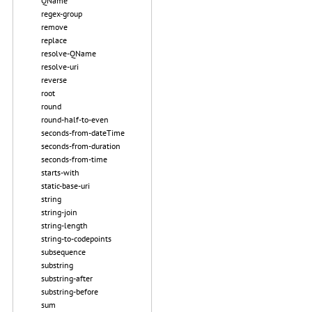
QName
regex-group
remove
replace
resolve-QName
resolve-uri
reverse
root
round
round-half-to-even
seconds-from-dateTime
seconds-from-duration
seconds-from-time
starts-with
static-base-uri
string
string-join
string-length
string-to-codepoints
subsequence
substring
substring-after
substring-before
sum