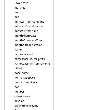
lower-case
matches
max
min
minutes-from-dateTime
minutes-from-duration
minutes-from-time
month-from-date
month-from-dateTime
months-from-duration
name
namespace-uri
namespace-uri-for-prefix
namespace-uri-from-QName
nilled
node-name
normalize-space
normalize-unicode
not
number
one-or-more
position
prefix-from-QName