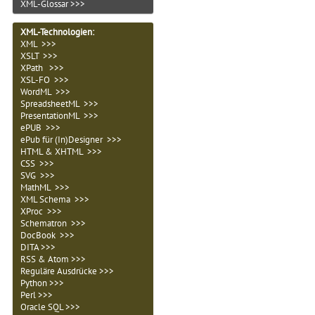
XML-Glossar >>>
XML-Technologien
:
XML >>>
XSLT >>>
XPath >>>
XSL-FO >>>
WordML >>>
SpreadsheetML >>>
PresentationML >>>
ePUB >>>
ePub für (In)Designer >>>
HTML & XHTML >>>
CSS >>>
SVG >>>
MathML >>>
XML Schema >>>
XProc >>>
Schematron >>>
DocBook >>>
DITA >>>
RSS & Atom >>>
Reguläre Ausdrücke >>>
Python >>>
Perl >>>
Oracle SQL >>>