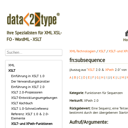
Ihre Spezialisten für XML XSL-
FO - WordML - XSLT
Ho
XML-Technologien
/
XSLT
/
XSLT- und XP
fn:subsequence
XML
(Auszug aus "
XSLT
2.0 &
XPath
2.0" von 
XSLT
Einführung in XSLT 1.0
A
|
B
|
C
|
D
|
E
|
F
|
G
|
H
|
I
| J |
K
|
L
|
M
|
Der Verwandlungskünstler
Einführung in XSLT 2.0
XSLT 2.0-Prozessoren
Kategorie:
Funktionen für Sequenzen
XSLT-Entwicklungsumgebungen
Herkunft:
XPath 2.0
XSLT Kochbuch
Rückgabewert:
Eine Sequenz; eine Teils
XSLT 1.0-Schnellreferenz
bestimmt durch den übergebenen Starti
Referenz: XSLT 1.0 & 2.0-
Elemente
Aufruf/Argumente:
XSLT- und XPath-Funktionen