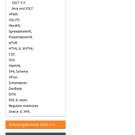
XSLT 3.0
Java und XSLT
XPath
XSL-FO
WordML
SpreadsheetML
PresentationML
ePUB
HTML & XHTML
CSS
SVG
MathML
XML Schema
XProc
Schematron
DocBook
DITA
RSS & Atom
Reguläre Ausdrücke
Oracle & XML
Schulungstermine 2026 >>>