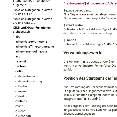
XPath- und XSLT-Funktionen
fn:subsequence($eingabesequenz?, $star
allgemein
Funktionskategorien in XPath
$eingabesequenz:
1.0 und XSLT 1.0
Eine Sequenz aus einer beliebigen Anzahl
Eingabesequenz leer, so gibt die Funktio
Funktionskategorien in XPath
2.0 und XSLT 2.0
$startindex:
XSLT- und XPath-Funktionen
Obligatorisch. Eine Zahl vom Typ
xs:do
alphabetisch
dem die extrahierte Teilsequenz beginnt
abs
$laenge:
adjust-date-to-timezone
Optional. Eine Zahl vom Typ
xs:doubl
adjust-dateTime-to-timezone
adjust-time-to-timezone
Verwendungszweck:
avg
base-uri
Die Funktion
extr
fn:subsequence()
Items in unveränderter Reihenfolge. Die 
boolean
zurück.
ceiling
codepoint-equal
Position des Startitems der Te
codepoints-to-string
collection
Zur Bestimmung der Teilsequenz muss der
Länge der aus der Eingabesequenz zu ex
compare
sein. Die Funktion akzeptiert jedoch be
concat
entsprechend
.
fn:round()
contains
Ist das Ergebnis der Rundung der Starti
count
Eingabesequenz. Es wird kein Fehler geme
current
Sequenz zurückgegeben.
current-date