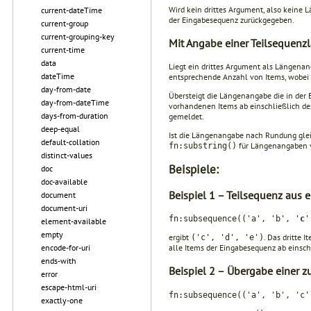
Wird kein drittes Argument, also keine 
current-dateTime
der Ein­gabesequenz zurückgegeben.
current-group
current-grouping-key
Mit Angabe einer Teilsequenz
current-time
data
Liegt ein drittes Argument als Längenan
dateTime
entsprechende Anzahl von Items, wobei d
day-from-date
Übersteigt die Längenangabe die in der 
day-from-dateTime
vorhandenen Items ab ein­schließlich de
days-from-duration
gemeldet.
deep-equal
Ist die Längenangabe nach Rundung gleic
default-collation
für Längenangaben vo
fn:substring()
distinct-values
Beispiele:
doc
doc-available
Beispiel 1 – Teilsequenz aus 
document
document-uri
fn:subsequence(('a', 'b', '
c
'
element-available
empty
ergibt
. Das dritte It
('c', 'd', 'e')
encode-for-uri
alle Items der Eingabesequenz ab einsch
ends-with
Beispiel 2 – Übergabe einer 
error
escape-html-uri
fn:subsequence(('a', 'b', 'c'
exactly-one