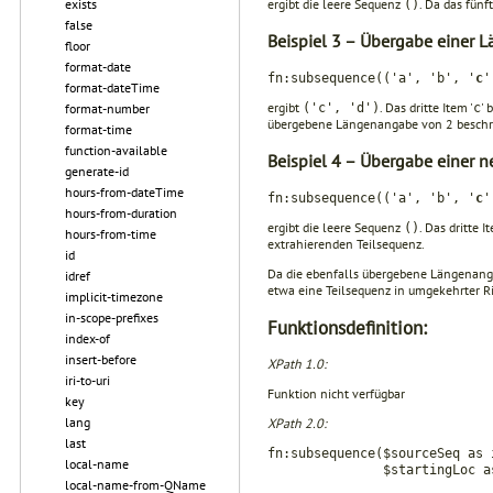
ergibt die leere Sequenz
. Da das fünf
exists
()
false
Beispiel 3 – Übergabe einer
floor
format-date
fn:subsequence(('a', 'b', '
c
'
format-dateTime
ergibt
. Das dritte Item '
' 
('c', 'd')
c
format-number
überge­bene Längenangabe von 2 beschrä
format-time
function-available
Beispiel 4 – Übergabe einer 
generate-id
hours-from-dateTime
fn:subsequence(('a', 'b', '
c
'
hours-from-duration
ergibt die leere Sequenz
. Das dritte I
()
hours-from-time
extrahie­renden Teilsequenz.
id
Da die ebenfalls übergebene Längenangab
idref
etwa eine Teilsequenz in umgekehrter Ri
implicit-timezone
in-scope-prefixes
Funktionsdefinition:
index-of
insert-before
XPath 1.0:
iri-to-uri
Funktion nicht verfügbar
key
lang
XPath 2.0:
last
fn:subsequence($sourceSeq as 
local-name
$startingLoc as xs:d
local-name-from-QName