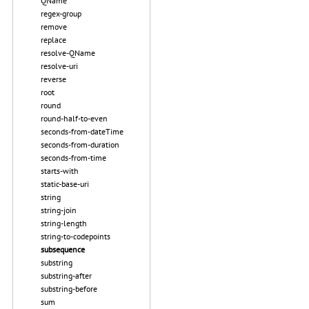
QName
regex-group
remove
replace
resolve-QName
resolve-uri
reverse
root
round
round-half-to-even
seconds-from-dateTime
seconds-from-duration
seconds-from-time
starts-with
static-base-uri
string
string-join
string-length
string-to-codepoints
subsequence
substring
substring-after
substring-before
sum