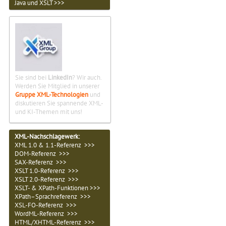
Java und XSLT >>>
Sie sind bei
LinkedIn
? Wir auch.
Werden Sie Mitglied in unserer
Gruppe XML-Technologien
und
diskutieren Sie spannende XML-
und KI-Themen mit uns!
XML-Nachschlagewerk:
XML 1.0 & 1.1-Referenz >>>
DOM-Referenz >>>
SAX-Referenz >>>
XSLT 1.0-Referenz >>>
XSLT 2.0-Referenz >>>
XSLT- & XPath-Funktionen >>>
XPath–Sprachreferenz >>>
XSL-FO-Referenz >>>
WordML-Referenz >>>
HTML/XHTML-Referenz >>>