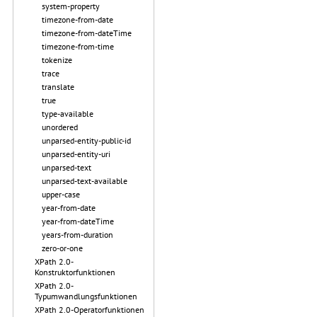
system-property
timezone-from-date
timezone-from-dateTime
timezone-from-time
tokenize
trace
translate
true
type-available
unordered
unparsed-entity-public-id
unparsed-entity-uri
unparsed-text
unparsed-text-available
upper-case
year-from-date
year-from-dateTime
years-from-duration
zero-or-one
XPath 2.0-
Konstruktorfunktionen
XPath 2.0-
Typumwandlungsfunktionen
XPath 2.0-Operatorfunktionen