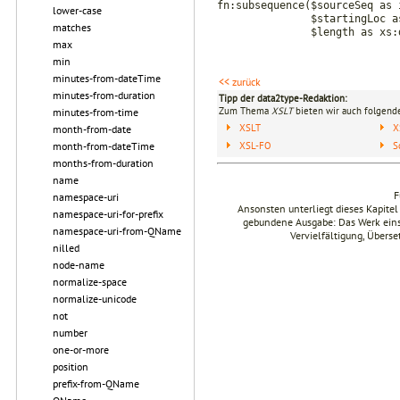
fn:subsequence($sourceSeq as 
lower-case
$startingLoc as xs
matches
$length as xs:doubl
max
min
minutes-from-dateTime
<< zurück
minutes-from-duration
Tipp der data2type-Redaktion:
Zum Thema
XSLT
bieten wir auch folgende
minutes-from-time
XSLT
X
month-from-date
XSL-FO
S
month-from-dateTime
months-from-duration
name
F
namespace-uri
Ansonsten unterliegt dieses Kapit
namespace-uri-for-prefix
gebundene Ausgabe: Das Werk einsch
namespace-uri-from-QName
Vervielfältigung, Übers
nilled
node-name
normalize-space
normalize-unicode
not
number
one-or-more
position
prefix-from-QName