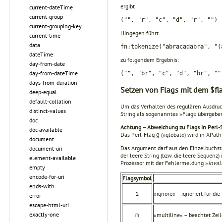
ergibt
current-dateTime
current-group
("", "r", "c", "d", "r", "")
current-grouping-key
Hingegen führt
current-time
data
fn:tokenize("
a
br
a
c
a
d
a
br
a
", "(
dateTime
zu folgendem Ergebnis:
day-from-date
day-from-dateTime
("", "br", "c", "d", "br", ""
days-from-duration
Setzen von Flags mit dem $fl
deep-equal
default-collation
Um das Verhalten des regulären Ausdruck
distinct-values
String als sogenanntes »Flag« übergebe
doc
Achtung – Abweichung zu Flags in Perl-
doc-available
Das Perl-Flag
(»global«) wird in XPath 
g
document
Das Argument darf aus den Einzelbuchs
document-uri
der leere String (bzw. die leere Sequenz)
element-available
Prozessor mit der Fehlermeldung »
Inval
empty
encode-for-uri
Flagsymbol
ends-with
»ignore« – ignoriert für di
i
error
escape-html-uri
exactly-one
»multiline« – beachtet Ze
m