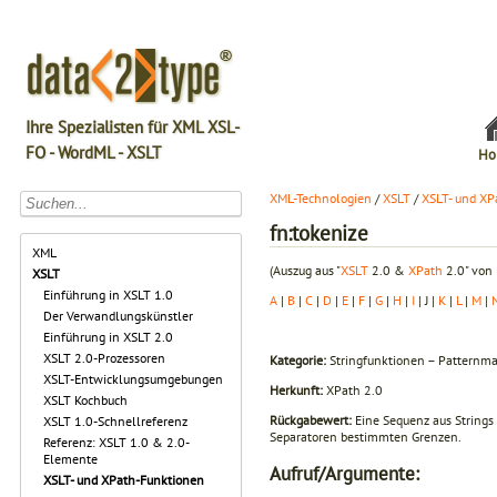
Ihre Spezialisten für XML XSL-
FO - WordML - XSLT
Ho
XML-Technologien
/
XSLT
/
XSLT- und XP
fn:tokenize
XML
(Auszug aus "
XSLT
2.0 &
XPath
2.0" von 
XSLT
Einführung in XSLT 1.0
A
|
B
|
C
|
D
|
E
|
F
|
G
|
H
|
I
| J |
K
|
L
|
M
|
Der Verwandlungskünstler
Einführung in XSLT 2.0
XSLT 2.0-Prozessoren
Kategorie:
Stringfunktionen – Patternma
XSLT-Entwicklungsumgebungen
Herkunft:
XPath 2.0
XSLT Kochbuch
Rückgabewert:
Eine Sequenz aus Strings
XSLT 1.0-Schnellreferenz
Separa­toren bestimmten Grenzen.
Referenz: XSLT 1.0 & 2.0-
Elemente
Aufruf/Argumente:
XSLT- und XPath-Funktionen