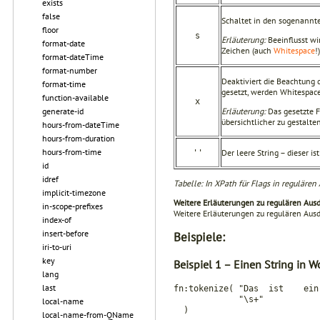
exists
false
Schaltet in den sogenannt
floor
s
Erläuterung:
Beeinflusst wi
format-date
Zeichen (auch
Whitespace
!
format-dateTime
format-number
Deaktiviert die Beachtung
format-time
gesetzt, werden Whitespace
function-available
x
generate-id
Erläuterung:
Das gesetzte 
übersichtlicher zu gestalte
hours-from-dateTime
hours-from-duration
hours-from-time
Der leere String – dieser i
''
id
idref
Tabelle: In XPath für Flags in reguläre
implicit-timezone
Weitere Erläuterungen zu regulären Ausd
in-scope-prefixes
Weitere Erläuterungen zu regulären Ausd
index-of
insert-before
Beispiele:
iri-to-uri
key
Beispiel 1 – Einen String in W
lang
last
fn:tokenize( "Das ist ein
"\s+"
local-name
)
local-name-from-QName