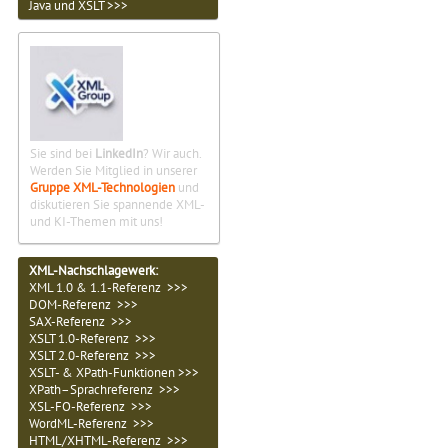
Java und XSLT >>>
Sie sind bei
LinkedIn
? Wir auch.
Werden Sie Mitglied in unserer
Gruppe XML-Technologien
und
diskutieren Sie spannende XML-
und KI-Themen mit uns!
XML-Nachschlagewerk:
XML 1.0 & 1.1-Referenz >>>
DOM-Referenz >>>
SAX-Referenz >>>
XSLT 1.0-Referenz >>>
XSLT 2.0-Referenz >>>
XSLT- & XPath-Funktionen >>>
XPath–Sprachreferenz >>>
XSL-FO-Referenz >>>
WordML-Referenz >>>
HTML/XHTML-Referenz >>>