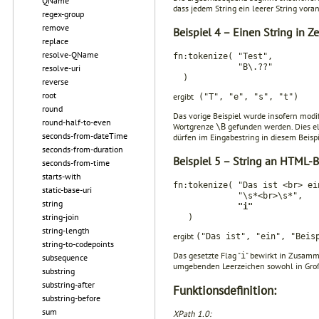
QName
dass jedem String ein leerer String vora
regex-group
remove
Beispiel 4 – Einen String in Z
replace
resolve-QName
fn:tokenize( "Test",
"B\.??"
resolve-uri
)
reverse
root
ergibt
("T", "e", "s", "t")
round
Das vorige Beispiel wurde insofern modif
round-half-to-even
Wortgrenze
gefunden werden. Dies eli
\B
seconds-from-dateTime
dürfen im Eingabe­string in diesem Beisp
seconds-from-duration
Beispiel 5 – String an HTML-B
seconds-from-time
starts-with
fn:tokenize( "Das ist <br> ei
static-base-uri
"\s*<br>\s*",
string
"i"
string-join
)
string-length
ergibt
("Das ist", "ein", "Beis
string-to-codepoints
Das gesetzte Flag "
" bewirkt in Zusam
i
subsequence
umgebenden Leer­zeichen sowohl in Groß-
substring
substring-after
Funktionsdefinition:
substring-before
sum
XPath 1.0: