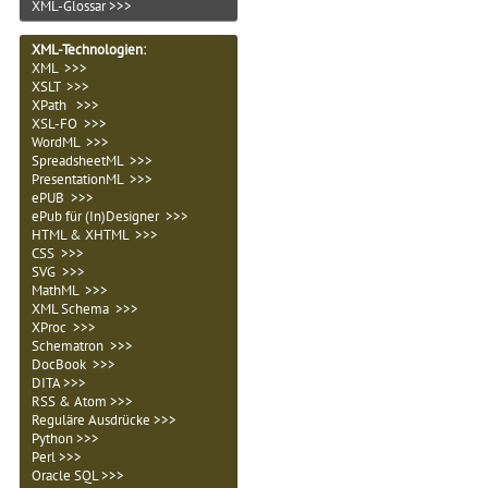
XML-Glossar >>>
XML-Technologien
:
XML >>>
XSLT >>>
XPath >>>
XSL-FO >>>
WordML >>>
SpreadsheetML >>>
PresentationML >>>
ePUB >>>
ePub für (In)Designer >>>
HTML & XHTML >>>
CSS >>>
SVG >>>
MathML >>>
XML Schema >>>
XProc >>>
Schematron >>>
DocBook >>>
DITA >>>
RSS & Atom >>>
Reguläre Ausdrücke >>>
Python >>>
Perl >>>
Oracle SQL >>>