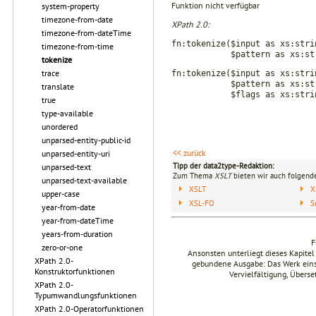
Funktion nicht verfügbar
system-property
timezone-from-date
XPath 2.0:
timezone-from-dateTime
fn:tokenize($input as xs:stri
timezone-from-time
$pattern as xs:string
tokenize
trace
fn:tokenize($input as xs:stri
$pattern as xs:str
translate
$flags as xs:string) 
true
type-available
unordered
unparsed-entity-public-id
<< zurück
unparsed-entity-uri
Tipp der data2type-Redaktion:
unparsed-text
Zum Thema
XSLT
bieten wir auch folgende
unparsed-text-available
XSLT
X
upper-case
XSL-FO
S
year-from-date
year-from-dateTime
years-from-duration
F
zero-or-one
Ansonsten unterliegt dieses Kapit
XPath 2.0-
gebundene Ausgabe: Das Werk einsch
Konstruktorfunktionen
Vervielfältigung, Übers
XPath 2.0-
Typumwandlungsfunktionen
XPath 2.0-Operatorfunktionen