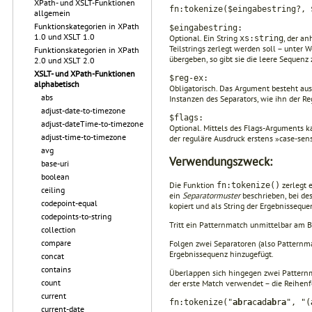
XPath- und XSLT-Funktionen
fn:tokenize($eingabestring?, 
allgemein
Funktionskategorien in XPath
$eingabestring:
1.0 und XSLT 1.0
Optional. Ein String
, der a
xs:string
Teilstrings zerlegt werden soll – unter 
Funktionskategorien in XPath
übergeben, so gibt sie die leere Sequenz 
2.0 und XSLT 2.0
XSLT- und XPath-Funktionen
$reg-ex:
alphabetisch
Obligatorisch. Das Argument besteht aus
abs
Instanzen des Separators, wie ihn der Re
adjust-date-to-timezone
$flags:
adjust-dateTime-to-timezone
Optional. Mittels des Flags-Arguments k
adjust-time-to-timezone
der reguläre Ausdruck erstens »case-sens
avg
Verwendungszweck:
base-uri
boolean
Die Funktion
zerlegt e
fn:tokenize()
ceiling
ein
Separatormuster
beschrieben, bei de
codepoint-equal
kopiert und als String der Ergebnisseque
codepoints-to-string
Tritt ein Patternmatch unmittelbar am Be
collection
compare
Folgen zwei Separatoren (also Patternmat
Ergebnissequenz hinzugefügt.
concat
contains
Überlappen sich hingegen zwei Patternma
count
der erste Match verwendet – die Reihenf
current
fn:tokenize("
ab
r
a
c
a
d
ab
r
a
", "(
current-date