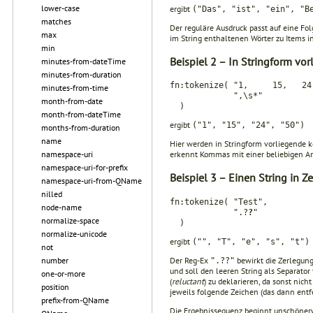
lower-case
ergibt
("Das", "ist", "ein", "B
matches
Der reguläre Ausdruck passt auf eine Fo
max
im String enthaltenen Wörter zu Items i
min
Beispiel 2 – In Stringform vo
minutes-from-dateTime
minutes-from-duration
fn:tokenize( "1, 15, 24
minutes-from-time
",\s*"
month-from-date
)
month-from-dateTime
ergibt
("1", "15", "24", "50")
months-from-duration
name
Hier werden in Stringform vorliegende
namespace-uri
erkennt Kom­mas mit einer beliebigen An
namespace-uri-for-prefix
Beispiel 3 – Einen String in Z
namespace-uri-from-QName
nilled
fn:tokenize( "Test",
node-name
".?
?
"
normalize-space
)
normalize-unicode
ergibt
("", "T", "e", "s", "t")
not
Der Reg-Ex
bewirkt die Zerlegung
number
".??"
und soll den leeren String als Separator
one-or-more
(
reluctant
) zu deklarieren, da sonst nich
position
jeweils folgende Zeichen (das dann entf
prefix-from-QName
Die Ergebnissequenz beginnt unschönerwe