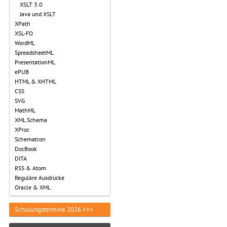
XSLT 3.0
Java und XSLT
XPath
XSL-FO
WordML
SpreadsheetML
PresentationML
ePUB
HTML & XHTML
CSS
SVG
MathML
XML Schema
XProc
Schematron
DocBook
DITA
RSS & Atom
Reguläre Ausdrücke
Oracle & XML
Schulungstermine 2026 >>>