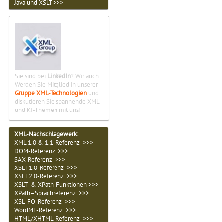
Java und XSLT >>>
Sie sind bei
LinkedIn
? Wir auch.
Werden Sie Mitglied in unserer
Gruppe XML-Technologien
und
diskutieren Sie spannende XML-
und KI-Themen mit uns!
XML-Nachschlagewerk:
XML 1.0 & 1.1-Referenz >>>
DOM-Referenz >>>
SAX-Referenz >>>
XSLT 1.0-Referenz >>>
XSLT 2.0-Referenz >>>
XSLT- & XPath-Funktionen >>>
XPath–Sprachreferenz >>>
XSL-FO-Referenz >>>
WordML-Referenz >>>
HTML/XHTML-Referenz >>>