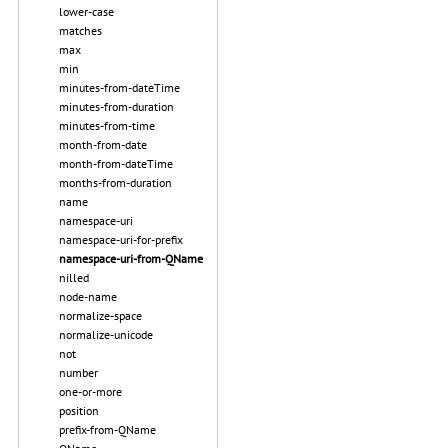
lower-case
matches
max
min
minutes-from-dateTime
minutes-from-duration
minutes-from-time
month-from-date
month-from-dateTime
months-from-duration
name
namespace-uri
namespace-uri-for-prefix
namespace-uri-from-QName
nilled
node-name
normalize-space
normalize-unicode
not
number
one-or-more
position
prefix-from-QName