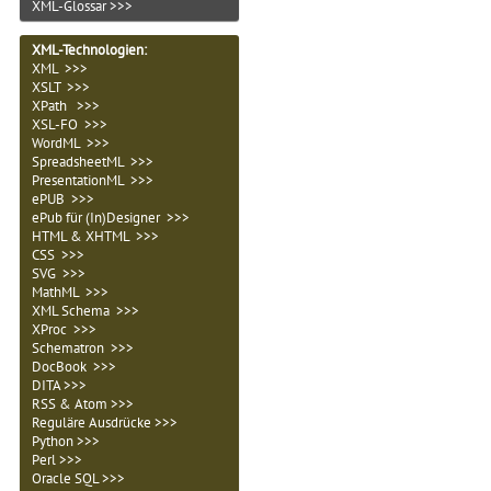
XML-Glossar >>>
XML-Technologien
:
XML >>>
XSLT >>>
XPath >>>
XSL-FO >>>
WordML >>>
SpreadsheetML >>>
PresentationML >>>
ePUB >>>
ePub für (In)Designer >>>
HTML & XHTML >>>
CSS >>>
SVG >>>
MathML >>>
XML Schema >>>
XProc >>>
Schematron >>>
DocBook >>>
DITA >>>
RSS & Atom >>>
Reguläre Ausdrücke >>>
Python >>>
Perl >>>
Oracle SQL >>>