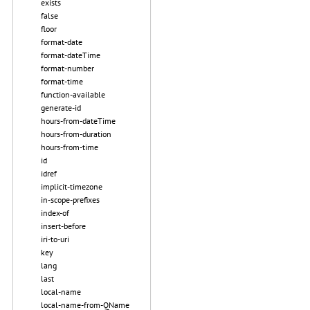
exists
false
floor
format-date
format-dateTime
format-number
format-time
function-available
generate-id
hours-from-dateTime
hours-from-duration
hours-from-time
id
idref
implicit-timezone
in-scope-prefixes
index-of
insert-before
iri-to-uri
key
lang
last
local-name
local-name-from-QName