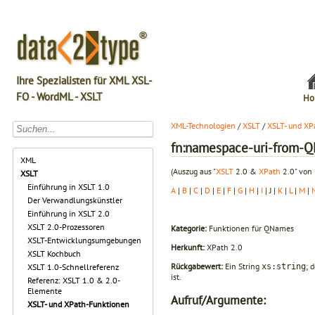
Ihre Spezialisten für XML XSL-
FO - WordML - XSLT
Ho
XML-Technologien
/
XSLT
/
XSLT- und XP
fn:namespace-uri-from-
XML
(Auszug aus "
XSLT
2.0 &
XPath
2.0" von 
XSLT
Einführung in XSLT 1.0
A
|
B
|
C
|
D
|
E
|
F
|
G
|
H
|
I
| J |
K
|
L
|
M
|
Der Verwandlungskünstler
Einführung in XSLT 2.0
XSLT 2.0-Prozessoren
Kategorie:
Funktionen für QNames
XSLT-Entwicklungsumgebungen
Herkunft:
XPath 2.0
XSLT Kochbuch
Rückgabewert:
Ein String
; 
xs:string
XSLT 1.0-Schnellreferenz
ist.
Referenz: XSLT 1.0 & 2.0-
Elemente
Aufruf/Argumente:
XSLT- und XPath-Funktionen