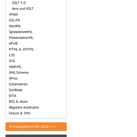
XSLT 3.0
Java und XSLT
XPath
XSL-FO
WordML
SpreadsheetML
PresentationML
ePUB
HTML & XHTML
CSS
SVG
MathML
XML Schema
XProc
Schematron
DocBook
DITA
RSS & Atom
Reguläre Ausdrücke
Oracle & XML
Schulungstermine 2026 >>>