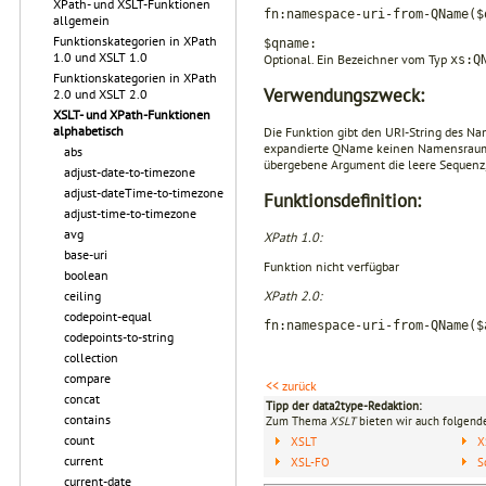
XPath- und XSLT-Funktionen
fn:namespace-uri-from-QName($
allgemein
Funktionskategorien in XPath
$qname:
1.0 und XSLT 1.0
Optional. Ein Bezeichner vom Typ
xs:Q
Funktionskategorien in XPath
Verwendungszweck:
2.0 und XSLT 2.0
XSLT- und XPath-Funktionen
alphabetisch
Die Funktion gibt den URI-String des 
expandierte QName keinen Namensrauman
abs
übergebene Argument die leere Sequenz, 
adjust-date-to-timezone
adjust-dateTime-to-timezone
Funktionsdefinition:
adjust-time-to-timezone
avg
XPath 1.0:
base-uri
Funktion nicht verfügbar
boolean
XPath 2.0:
ceiling
codepoint-equal
fn:namespace-uri-from-QName($
codepoints-to-string
collection
compare
<< zurück
concat
Tipp der data2type-Redaktion:
contains
Zum Thema
XSLT
bieten wir auch folgende
count
XSLT
X
current
XSL-FO
S
current-date