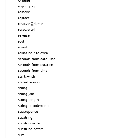
QName
regex-group
remove
replace
resolve-QName
resolve-uri
reverse
root
round
round-half-to-even
seconds-from-dateTime
seconds-from-duration
seconds-from-time
starts-with
static-base-uri
string
string-join
string-length
string-to-codepoints
subsequence
substring
substring-after
substring-before
sum