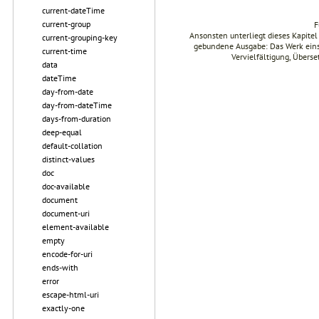
current-dateTime
current-group
F
Ansonsten unterliegt dieses Kapit
current-grouping-key
gebundene Ausgabe: Das Werk einsch
current-time
Vervielfältigung, Übers
data
dateTime
day-from-date
day-from-dateTime
days-from-duration
deep-equal
default-collation
distinct-values
doc
doc-available
document
document-uri
element-available
empty
encode-for-uri
ends-with
error
escape-html-uri
exactly-one