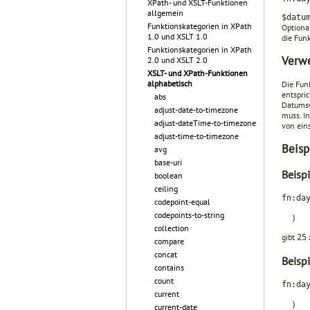
XPath- und XSLT-Funktionen
allgemein
$datu
Funktionskategorien in XPath
Optiona
1.0 und XSLT 1.0
die Funk
Funktionskategorien in XPath
Verw
2.0 und XSLT 2.0
XSLT- und XPath-Funktionen
alphabetisch
Die Fun
entspric
abs
Datumsw
adjust-date-to-timezone
muss. In
adjust-dateTime-to-timezone
von ein
adjust-time-to-timezone
Beisp
avg
base-uri
Beisp
boolean
ceiling
fn:da
codepoint-equal
xs:d
codepoints-to-string
)
collection
gibt
25
compare
concat
Beisp
contains
count
fn:da
current
xs:d
)
current-date