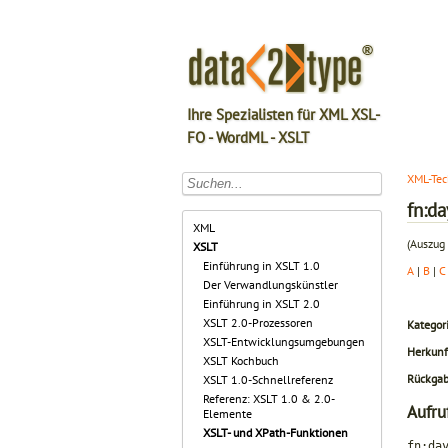
Ihre Spezialisten für XML XSL-
FO - WordML - XSLT
XML-Tec
fn:d
XML
(Auszug 
XSLT
Einführung in XSLT 1.0
A
|
B
|
C
Der Verwandlungskünstler
Einführung in XSLT 2.0
XSLT 2.0-Prozessoren
Kategori
XSLT-Entwicklungsumgebungen
Herkunf
XSLT Kochbuch
Rückga
XSLT 1.0-Schnellreferenz
Referenz: XSLT 1.0 & 2.0-
Aufru
Elemente
XSLT- und XPath-Funktionen
fn:da