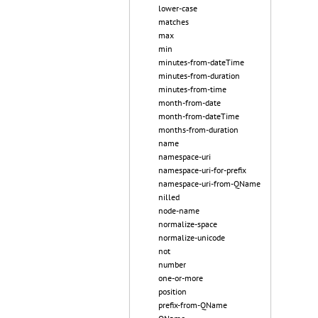
lower-case
matches
max
min
minutes-from-dateTime
minutes-from-duration
minutes-from-time
month-from-date
month-from-dateTime
months-from-duration
name
namespace-uri
namespace-uri-for-prefix
namespace-uri-from-QName
nilled
node-name
normalize-space
normalize-unicode
not
number
one-or-more
position
prefix-from-QName