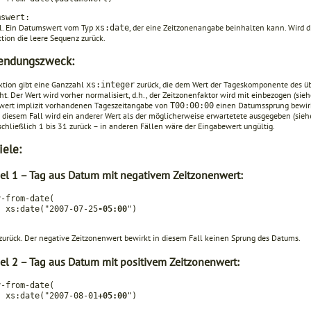
mswert:
l. Ein Datumswert vom Typ
, der eine Zeitzonen­angabe beinhalten kann. Wird 
xs:date
tion die leere Sequenz zurück.
endungszweck:
ktion gibt eine Ganzzahl
zurück, die dem Wert der Tageskomponente des 
xs:integer
ht. Der Wert wird vorher normalisiert, d.h., der Zeitzonenfaktor wird mit einbezogen (si
ert implizit vorhandenen Tageszeitangabe von
einen Datumssprung bewirke
T00:00:00
 diesem Fall wird ein anderer Wert als der möglicherweise erwartetete ausgegeben (siehe 
schließlich 1 bis 31 zurück – in anderen Fällen wäre der Eingabewert ungültig.
iele:
iel 1 – Tag aus Datum mit negativem Zeitzonenwert:
y-from-date(
ate("2007-07-25
-05:00
")
zurück. Der negative Zeitzonenwert bewirkt in diesem Fall keinen Sprung des Datums.
iel 2 – Tag aus Datum mit positivem Zeitzonenwert:
y-from-date(
ate("2007-08-01
+05:00
")