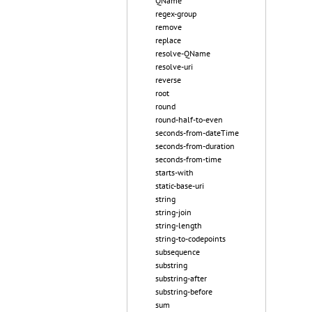
QName
regex-group
remove
replace
resolve-QName
resolve-uri
reverse
root
round
round-half-to-even
seconds-from-dateTime
seconds-from-duration
seconds-from-time
starts-with
static-base-uri
string
string-join
string-length
string-to-codepoints
subsequence
substring
substring-after
substring-before
sum