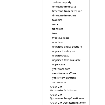
system-property
timezone-from-date
timezone-from-dateTime
timezone-from-time
tokenize
trace
translate
true
type-available
unordered
unparsed-entity-public-id
unparsed-entity-uri
unparsed-text
unparsed-text-available
upper-case
year-from-date
year-from-dateTime
years-from-duration
zero-or-one
XPath 2.0-
Konstruktorfunktionen
XPath 2.0-
Typumwandlungsfunktionen
XPath 2.0-Operatorfunktionen