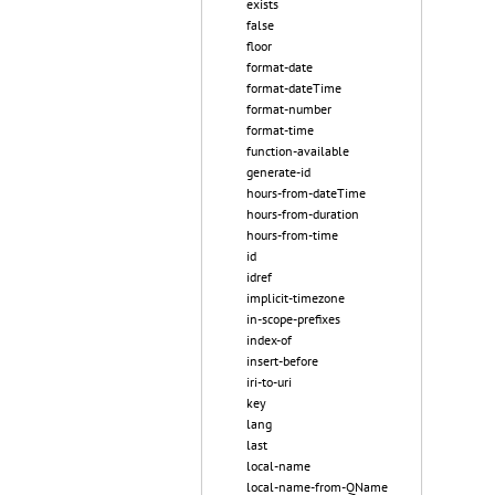
exists
false
floor
format-date
format-dateTime
format-number
format-time
function-available
generate-id
hours-from-dateTime
hours-from-duration
hours-from-time
id
idref
implicit-timezone
in-scope-prefixes
index-of
insert-before
iri-to-uri
key
lang
last
local-name
local-name-from-QName