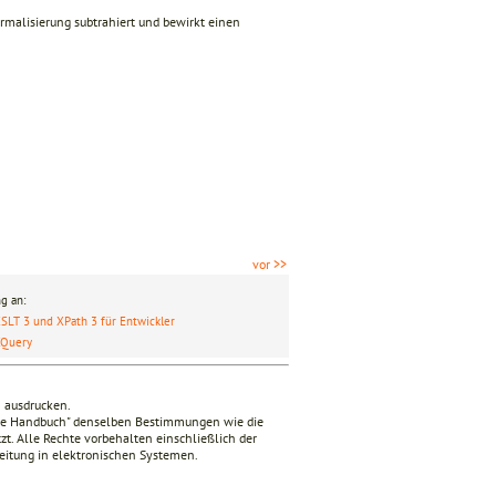
 Normalisierung subtrahiert und bewirkt einen
vor >>
g an:
SLT 3 und XPath 3 für Entwickler
XQuery
n ausdrucken.
nde Handbuch" denselben Bestimmungen wie die
zt. Alle Rechte vorbehalten einschließlich der
beitung in elektronischen Systemen.