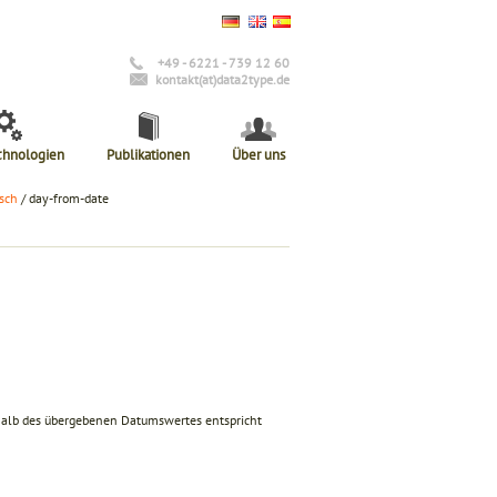
+49 - 6221 - 739 12 60
kontakt(at)data2type.de
chnologien
Publikationen
Über uns
sch
/ day-from-date
halb des übergebenen Datumswertes entspricht