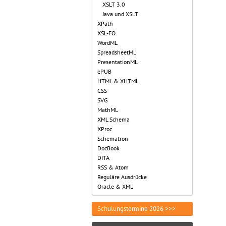
XSLT 3.0
Java und XSLT
XPath
XSL-FO
WordML
SpreadsheetML
PresentationML
ePUB
HTML & XHTML
CSS
SVG
MathML
XML Schema
XProc
Schematron
DocBook
DITA
RSS & Atom
Reguläre Ausdrücke
Oracle & XML
Schulungstermine 2026 >>>