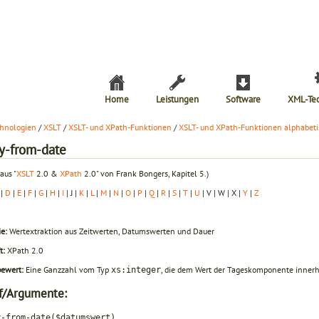
Home
Leistungen
Software
XML-Te
hnologien
/
XSLT
/
XSLT- und XPath-Funktionen
/
XSLT- und XPath-Funktionen alphabeti
ay-from-date
aus "
XSLT
2.0 &
XPath
2.0" von Frank Bongers, Kapitel 5.)
|
D
|
E
|
F
|
G
|
H
|
I
| J |
K
|
L
|
M
|
N
|
O
|
P
|
Q
|
R
|
S
|
T
|
U
| V | W | X |
Y
|
Z
e:
Wertextraktion aus Zeitwerten, Datumswerten und Dauer
t:
XPath 2.0
bewert:
Eine Ganzzahl vom Typ
, die dem Wert der Tages­komponente inner
xs:integer
f/Argumente:
y-from-date($datumswert)