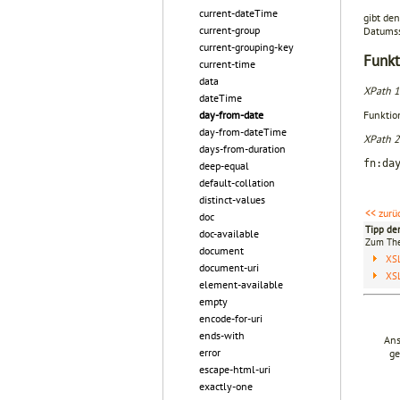
current-dateTime
gibt de
current-group
Datums­
current-grouping-key
Funkt
current-time
data
XPath 1
dateTime
Funktio
day-from-date
day-from-dateTime
XPath 2
days-from-duration
fn:da
deep-equal
default-collation
distinct-values
<< zurü
doc
Tipp de
doc-available
Zum T
document
XS
document-uri
XS
element-available
empty
encode-for-uri
ends-with
Ans
error
ge
escape-html-uri
exactly-one