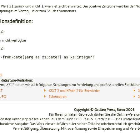
n Wert
zurück und nicht
, wie vielleicht erwartet. Die positive Zeit­zone wird bei der
31
1
sprung zum Vortag – hier zum 31. des Vormonats.
ionsdefinition:
.0:
n nicht verfügbar
.0:
y-from-date($arg as xs:date?) as xs:integer?
ck
r data2type-Redaktion:
hema
XSLT
bieten wir auch folgende Schulungen zur Vertiefung und professionellen Fortbildun
LT
XSLT 2 und XPath 2 für Entwickler
X
L-FO
Schematron
Copyright © Galileo Press, Bonn 2008
Für Ihren privaten Gebrauch dürfen Sie die Online-Versio
onsten unterliegt dieses Kapitel aus dem Buch "XSLT 2.0 & XPath 2.0 ― Das umfasse
bundene Ausgabe: Das Werk einschließlich aller seiner Teile ist urheberrechtlich geschüt
Vervielfältigung, Übersetzung, Mikroverfilmung sowie Einspeicherung und Verar