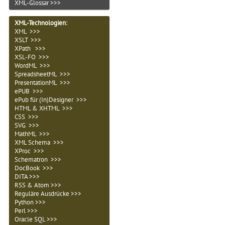
XML-Glossar >>>
XML-Technologien
:
XML >>>
XSLT >>>
XPath >>>
XSL-FO >>>
WordML >>>
SpreadsheetML >>>
PresentationML >>>
ePUB >>>
ePub für (In)Designer >>>
HTML & XHTML >>>
CSS >>>
SVG >>>
MathML >>>
XML Schema >>>
XProc >>>
Schematron >>>
DocBook >>>
DITA >>>
RSS & Atom >>>
Reguläre Ausdrücke >>>
Python >>>
Perl >>>
Oracle SQL >>>