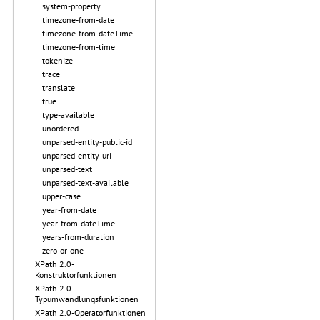
system-property
timezone-from-date
timezone-from-dateTime
timezone-from-time
tokenize
trace
translate
true
type-available
unordered
unparsed-entity-public-id
unparsed-entity-uri
unparsed-text
unparsed-text-available
upper-case
year-from-date
year-from-dateTime
years-from-duration
zero-or-one
XPath 2.0-
Konstruktorfunktionen
XPath 2.0-
Typumwandlungsfunktionen
XPath 2.0-Operatorfunktionen