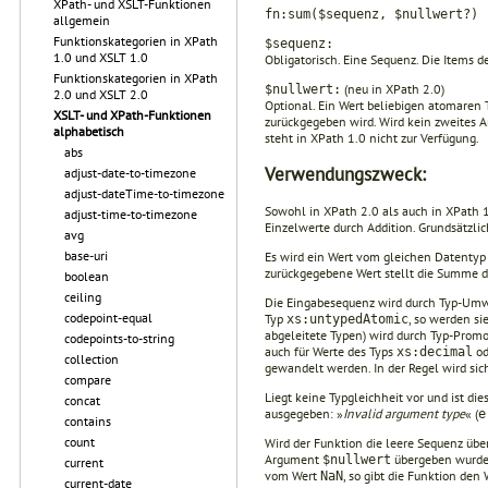
XPath- und XSLT-Funktionen
fn:sum($sequenz, $nullwert?)
allgemein
Funktionskategorien in XPath
$sequenz:
1.0 und XSLT 1.0
Obligatorisch. Eine Sequenz. Die Items
Funktionskategorien in XPath
(neu in XPath 2.0)
$nullwert:
2.0 und XSLT 2.0
Optional. Ein Wert beliebigen atomaren 
XSLT- und XPath-Funktionen
zurückgegeben wird. Wird kein zweites A
alphabetisch
steht in XPath 1.0 nicht zur Verfügung.
abs
Verwendungszweck:
adjust-date-to-timezone
adjust-dateTime-to-timezone
Sowohl in XPath 2.0 als auch in XPath 1
adjust-time-to-timezone
Einzelwerte durch Addition. Grundsätzl
avg
base-uri
Es wird ein Wert vom gleichen Datentyp 
zurückgegebene Wert stellt die Summe d
boolean
ceiling
Die Eingabesequenz wird durch Typ-Umwan
codepoint-equal
Typ
, so werden s
xs:untypedAtomic
abgeleitete Typen) wird durch Typ-Prom
codepoints-to-string
auch für Werte des Typs
od
xs:decimal
collection
gewandelt werden. In der Regel wird s
compare
Liegt keine Typgleichheit vor und ist di
concat
ausgegeben: »
Invalid argument type
« (
e
contains
count
Wird der Funktion die leere Sequenz übe
Argument
übergeben wurde,
$nullwert
current
vom Wert
, so gibt die Funktion den
NaN
current-date