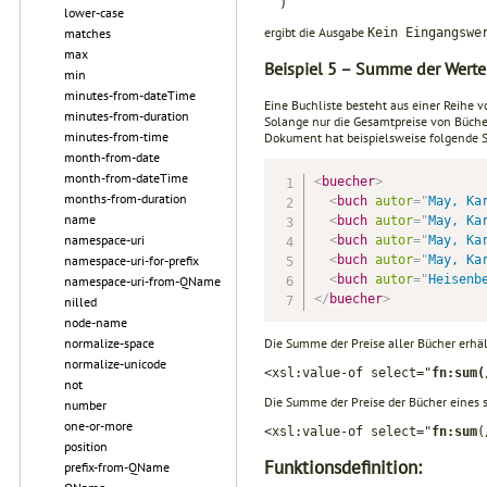
)
lower-case
ergibt die Ausgabe
Kein Eingangswe
matches
max
Beispiel 5 – Summe der Werte
min
minutes-from-dateTime
Eine Buchliste besteht aus einer Reihe v
minutes-from-duration
Solange nur die Gesamtpreise von Bücher
minutes-from-time
Dokument hat beispielsweise fol­gende S
month-from-date
month-from-dateTime
<
buecher
>
months-from-duration
<
buch
autor
=
"
May, Ka
name
<
buch
autor
=
"
May, Ka
namespace-uri
<
buch
autor
=
"
May, Ka
<
buch
autor
=
"
May, Ka
namespace-uri-for-prefix
<
buch
autor
=
"
Heisenb
namespace-uri-from-QName
</
buecher
>
nilled
node-name
Die Summe der Preise aller Bücher erh
normalize-space
normalize-unicode
<xsl:value-of select="
fn:sum(
not
Die Summe der Preise der Bücher eines spe
number
one-or-more
<xsl:value-of select="
fn:sum
(
position
Funktionsdefinition:
prefix-from-QName