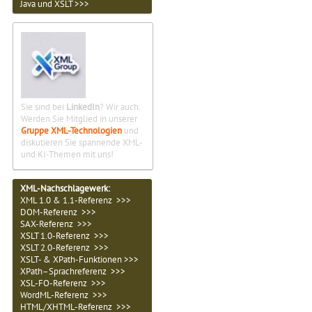
Java und XSLT >>>
Sie sind bei
LinkedIn
? Wir auch.
Werden Sie Mitglied in unserer
Gruppe XML-Technologien
und
diskutieren Sie spannende XML-
und KI-Themen mit uns!
XML-Nachschlagewerk:
XML 1.0 & 1.1-Referenz >>>
DOM-Referenz >>>
SAX-Referenz >>>
XSLT 1.0-Referenz >>>
XSLT 2.0-Referenz >>>
XSLT- & XPath-Funktionen >>>
XPath–Sprachreferenz >>>
XSL-FO-Referenz >>>
WordML-Referenz >>>
HTML/XHTML-Referenz >>>