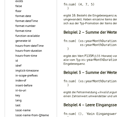
exists
fn:sum( (4, 7, 5)
false
)
floor
ergibt
. Besteht die Eingabesequenz a
16
format-date
umge­wandelt. Haben einzelne Items de
format-dateTime
sich aus der Typ-Promotion der Items der
format-number
format-time
Beispiel 2 – Summe der Werte
function-available
generate-id
fn:sum( (xs:yearMonthDuratio
xs:yearMonthDuration("
hours-from-dateTime
)
hours-from-duration
hours-from-time
ergibt den Wert
(135 Monate) vo
P135M
alle vom Typ
xs:yearMonthDuratio
id
Eingabesequenz.
idref
implicit-timezone
Beispiel 3 – Summe der Werte
in-scope-prefixes
index-of
fn:sum( (xs:yearMonthDuration
insert-before
)
iri-to-uri
ergibt die Fehlermeldung »
Invalid argu
key
einen Zahlenwert umwandelbar und um
lang
Beispiel 4 – Leere Eingangss
last
local-name
fn:sum( (), 'Kein Eingangswer
local-name-from-QName