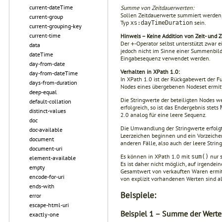
current-dateTime
Summe von Zeitdauerwerten:
Sollen Zeitdauerwerte summiert werden
current-group
Typ
sein.
xs:dayTimeDuration
current-grouping-key
current-time
Hinweis – Keine Addition von Zeit- und 
Der
-Operator selbst unterstützt zwar 
+
data
jedoch nicht im Sinne einer Summenbil
dateTime
Eingabesequenz verwendet werden.
day-from-date
Verhalten in XPath 1.0:
day-from-dateTime
In XPath 1.0 ist der Rückgabewert der 
days-from-duration
Nodes eines übergebenen Nodeset ermitt
deep-equal
Die Stringwerte der beteiligten Nodes 
default-collation
erfolg­reich, so ist das Endergebnis stets
distinct-values
2.0 analog für eine leere Sequenz.
doc
Die Umwandlung der Stringwerte erfolgt 
doc-available
Leerzeichen beginnen und ein Vorzeiche
document
anderen Fälle, also auch der leere Strin
document-uri
Es können in XPath 1.0 mit
nur s
sum()
element-available
Es ist daher nicht mög­lich, auf irgend
empty
Gesamtwert von verkauften Waren ermit
encode-for-uri
von explizit vorhandenen Werten sind al
ends-with
Beispiele:
error
escape-html-uri
Beispiel 1 – Summe der Werte
exactly-one