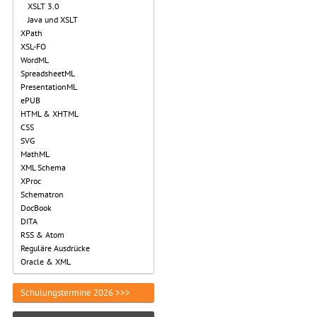
XSLT 3.0
Java und XSLT
XPath
XSL-FO
WordML
SpreadsheetML
PresentationML
ePUB
HTML & XHTML
CSS
SVG
MathML
XML Schema
XProc
Schematron
DocBook
DITA
RSS & Atom
Reguläre Ausdrücke
Oracle & XML
Schulungstermine 2026 >>>