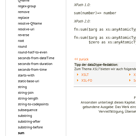
QName
XPath 1.0:
regex-group
remove
sum(number)=> number
replace
XPath 2.0:
resolve-QName
resolve-uri
fn:sum($arg as xs:anyAtomicTy
reverse
fn:sum($arg as xs:anyAtomicTy
root
$zero as xs:anyAtomicType
round
round-half-to-even
seconds-from-dateTime
<< zurück
seconds-from-duration
Tipp der data2type-Redaktion:
Zum Thema
XSLT
bieten wir auch folgende
seconds-from-time
XSLT
X
starts-with
XSL-FO
S
static-base-uri
string
string-join
F
string-length
Ansonsten unterliegt dieses Kapit
string-to-codepoints
gebundene Ausgabe: Das Werk einsch
subsequence
Vervielfältigung, Übers
substring
substring-after
substring-before
sum