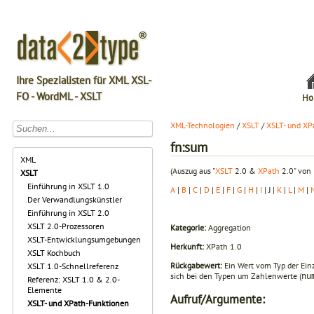
Ihre Spezialisten für XML XSL-
FO - WordML - XSLT
Ho
XML-Technologien
/
XSLT
/
XSLT- und XP
fn:sum
XML
(Auszug aus "
XSLT
2.0 &
XPath
2.0" von 
XSLT
Einführung in XSLT 1.0
A
|
B
|
C
|
D
|
E
|
F
|
G
|
H
|
I
| J |
K
|
L
|
M
|
Der Verwandlungskünstler
Einführung in XSLT 2.0
XSLT 2.0-Prozessoren
Kategorie:
Aggregation
XSLT-Entwicklungsumgebungen
Herkunft:
XPath 1.0
XSLT Kochbuch
Rückgabewert:
Ein Wert vom Typ der Einz
XSLT 1.0-Schnellreferenz
sich bei den Typen um Zahlenwerte (
nu
Referenz: XSLT 1.0 & 2.0-
Elemente
Aufruf/Argumente:
XSLT- und XPath-Funktionen