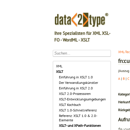
Ihre Spezialisten für XML XSL-
FO - WordML - XSLT
XML-Tec
fn:cu
XML
(Auszug 
XSLT
Einführung in XSLT 1.0
A
|
B
|
C
Der Verwandlungskünstler
Einführung in XSLT 2.0
XSLT 2.0-Prozessoren
Kategori
XSLT-Entwicklungsumgebungen
Herkunf
XSLT Kochbuch
Rückga
XSLT 1.0-Schnellreferenz
Referenz: XSLT 1.0 & 2.0-
Aufru
Elemente
XSLT- und XPath-Funktionen
fn:cu