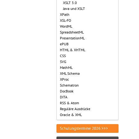
XSLT 3.0
Java und XSLT
XPath
XSL-FO
WordML
SpreadsheetML
PresentationML
ePUB
HTML & XHTML
CSS
SVG
MathML
XML Schema
XProc
Schematron
DocBook
DITA
RSS & Atom
Reguläre Ausdrücke
Oracle & XML
Schulungstermine 2026 >>>