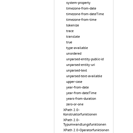
system-property
timezone-from-date
timezone-from-dateTime
timezone-from-time
tokenize
trace
translate
true
type-available
unordered
unparsed-entity-public-id
unparsed-entity-uri
unparsed-text
unparsed-text-available
upper-case
year-from-date
year-from-dateTime
years-from-duration
zero-or-one
XPath 2.0-
Konstruktorfunktionen
XPath 2.0-
Typumwandlungsfunktionen
XPath 2.0-Operatorfunktionen