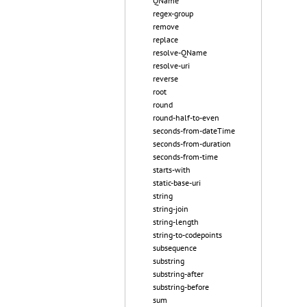
QName
regex-group
remove
replace
resolve-QName
resolve-uri
reverse
root
round
round-half-to-even
seconds-from-dateTime
seconds-from-duration
seconds-from-time
starts-with
static-base-uri
string
string-join
string-length
string-to-codepoints
subsequence
substring
substring-after
substring-before
sum