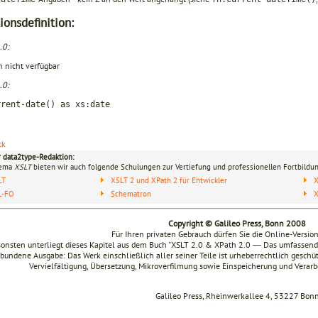
ionsdefinition:
.0:
n nicht verfügbar
.0:
rrent-date() as xs:date
ck
r data2type-Redaktion:
hema
XSLT
bieten wir auch folgende Schulungen zur Vertiefung und professionellen Fortbildun
LT
XSLT 2 und XPath 2 für Entwickler
X
L-FO
Schematron
Copyright © Galileo Press, Bonn 2008
Für Ihren privaten Gebrauch dürfen Sie die Online-Versio
onsten unterliegt dieses Kapitel aus dem Buch "XSLT 2.0 & XPath 2.0 ― Das umfasse
bundene Ausgabe: Das Werk einschließlich aller seiner Teile ist urheberrechtlich geschüt
Vervielfältigung, Übersetzung, Mikroverfilmung sowie Einspeicherung und Verar
Galileo Press, Rheinwerkallee 4, 53227 Bon