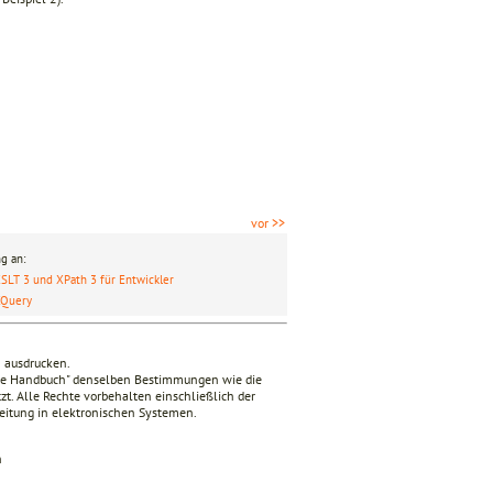
vor >>
g an:
SLT 3 und XPath 3 für Entwickler
XQuery
n ausdrucken.
nde Handbuch" denselben Bestimmungen wie die
zt. Alle Rechte vorbehalten einschließlich der
beitung in elektronischen Systemen.
n