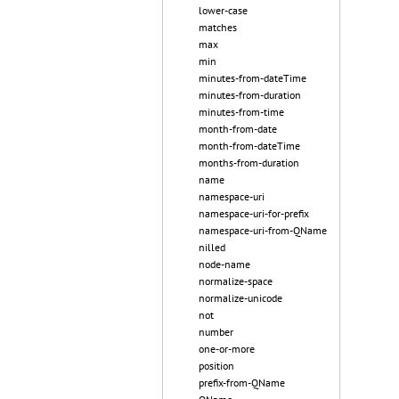
lower-case
matches
max
min
minutes-from-dateTime
minutes-from-duration
minutes-from-time
month-from-date
month-from-dateTime
months-from-duration
name
namespace-uri
namespace-uri-for-prefix
namespace-uri-from-QName
nilled
node-name
normalize-space
normalize-unicode
not
number
one-or-more
position
prefix-from-QName