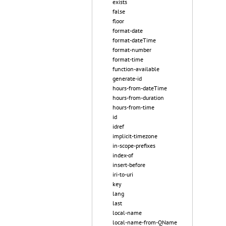
exists
false
floor
format-date
format-dateTime
format-number
format-time
function-available
generate-id
hours-from-dateTime
hours-from-duration
hours-from-time
id
idref
implicit-timezone
in-scope-prefixes
index-of
insert-before
iri-to-uri
key
lang
last
local-name
local-name-from-QName