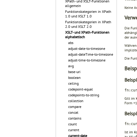
XPath- und XSLT-Funktionen
allgemein
Keine A
Funktionskategorien in XPath
1.0 und XSLT 1.0
Verw
Funktionskategorien in XPath
2.0 und XSLT 2.0
Die Fun
XSLT- und XPath-Funktionen
abhängi
alphabetisch
der aus
abs
Während
adjust-date-to-timezone
implizi
adjust-dateTime-to-timezone
Die Funk
adjust-time-to-timezone
avg
Beisp
base-uri
boolean
Beisp
ceiling
codepoint-equal
fn:cu
codepoints-to-string
Gilt im
collection
Form +1
compare
concat
Beisp
contains
fn:cu
count
current
Ist im 
current-date
zu
xs: