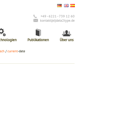
+49 - 6221 - 739 12 60
kontakt(at)data2type.de
chnologien
Publikationen
Über uns
sch
/
current
-date