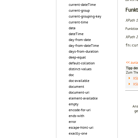
current-dateTime
Funkt
current-group
current-grouping-key
XPath 1
current-time
data
Funktio
dateTime
XPath 2
day-from-date
fn:cu
day-from-dateTime
days-from-duration
deep-equal
<< zurü
default-collation
Tipp de
distinct-values
Zum T
doc
XS
doc-available
XS
document
document-uri
element-available
empty
Ans
encode-for-uri
ge
ends-with
error
escape-html-uri
exactly-one