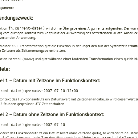
rgumente
endungszweck:
ktion
wird ohne Übergabe eines Arguments aufgerufen. Der von 
fn:current-date()
g vom gültigen Kontext zum Zeitpunkt der Auswertung des betreffenden XPath-Ausdruck
wertenden Anwendung.
 einer XSLT-Transformation gibt die Funktion in der Regel den aus der Systemzeit ermi
te Zeitzone als Zeitzonenangabe enthalten.
tion ist stabil (
stable
) und gibt während einer laufenden Transforma­tion einen gleich b
iele:
iel 1 – Datum mit Zeitzone im Funktionskontext:
gibt zurück:
rrent-date()
2007-07-10+12:00
 Kontext des Funktionsaufrufs ein Datumswert mit Zeitzonenangabe, so wird dieser Wert z
2 Stunden gegenüber UTC-Zeit enthalten.
iel 2 – Datum ohne Zeitzone im Funktionskontext:
gibt zurück:
rrent-date()
2007-07-10
Kontext des Funktionsaufrufs ein Datumswert ohne Zeitzone gültig, so wird der reine Dat
-Angaben –kein Z an den Wert angehängt (siehe
dateTime
fn:current-dateTime()