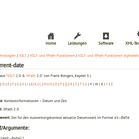
Home
Leistungen
Software
XML-Te
hnologien
/
XSLT
/
XSLT- und XPath-Funktionen
/
XSLT- und XPath-Funktionen alphabeti
rrent-date
aus "
XSLT
2.0 &
XPath
2.0" von Frank Bongers, Kapitel 5.)
|
D
|
E
|
F
|
G
|
H
|
I
| J |
K
|
L
|
M
|
N
|
O
|
P
|
Q
|
R
|
S
|
T
|
U
| V | W | X |
Y
|
Z
e:
Kontextinformationen – Datum und Zeit
t:
XPath 2.0
bewert:
Der für den Auswertungskontext aktuelle Datumswert im For­mat
xs:date
f/Argumente:
rrent-date()