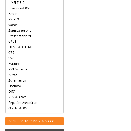
XSLT 3.0
Java und XSLT
XPath
XSL-FO
WordML
SpreadsheetML
PresentationML
ePUB
HTML & XHTML
CSS
SVG
MathML
XML Schema
XProc
Schematron
DocBook
DITA
RSS & Atom
Reguläre Ausdrücke
Oracle & XML
Schulungstermine 2026 >>>