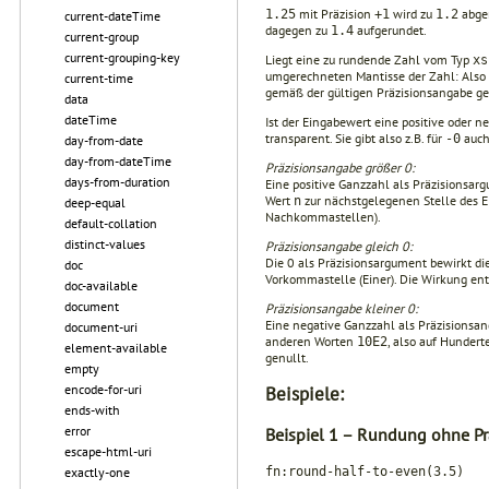
mit Präzision
wird zu
abger
1.25
+1
1.2
current-dateTime
dagegen zu
aufgerundet.
1.4
current-group
current-grouping-key
Liegt eine zu rundende Zahl vom Typ
xs
umgerechne­ten Mantisse der Zahl: Also 
current-time
gemäß der gültigen Präzisionsangabe ge
data
dateTime
Ist der Eingabewert eine positive oder 
transparent. Sie gibt also z.B. für
auc
-0
day-from-date
day-from-dateTime
Präzisionsangabe größer 0:
days-from-duration
Eine positive Ganzzahl als Präzisionsa
Wert
zur nächstgelegenen Stelle des E
n
deep-equal
Nachkommastellen).
default-collation
distinct-values
Präzisionsangabe gleich 0:
Die 0 als Präzisionsargument bewirkt di
doc
Vorkommastelle (Einer). Die Wirkung en
doc-available
document
Präzisionsangabe kleiner 0:
Eine negative Ganzzahl als Präzisionsa
document-uri
anderen Worten
, also auf Hundert
10E2
element-available
genullt.
empty
encode-for-uri
Beispiele:
ends-with
error
Beispiel 1 – Rundung ohne Pr
escape-html-uri
exactly-one
fn:round-half-to-even(3.5)