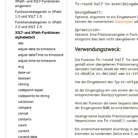
XPath- und XSLT-Funktionen
fn:round-half-to-even($eingab
allgemein
Funktionskategorien in XPath
$eingabewert:
1.0 und XSLT 1.0
Optional. Argument ist ein Eingabewert 
keinem der numerischen
Datentypen
ode
Funktionskategorien in XPath
2.0 und XSLT 2.0
$praezision:
XSLT- und XPath-Funktionen
Optional. Eine Präzisionsangabe in Form
alphabetisch
entspricht dies dem nicht übergebenen 
abs
Verwendungszweck:
adjust-date-to-timezone
adjust-dateTime-to-timezone
Die Funktion
fn:round-half-to-ev
adjust-time-to-timezone
gemäß einer übergebenen Präzisionsangab
avg
Ganzzahl handelt, bleibt der Wert unver
base-uri
,
oder
xs:double
xs:decimal
xs:in
boolean
Hat der Eingabewert den Typ
xs:untyp
ceiling
codepoint-equal
Ist der Eingangstyp ein von einem der 
entsprechenden
Basistyp
typisiert zurü
codepoints-to-string
collection
Wird der Funktion die leere Sequenz über
compare
der Ein­gangswert
, so wird ebenfall
NaN
concat
Solange keine explizite Präzisionsangab
contains
Wesentlichen wie
, rundet
fn:round()
count
Ein Unterschied besteht allerdings in d
current
kleinsten zu rundenden Stelle eine 5, so 
current-date