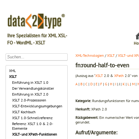
Ihre Spezialisten für XML XSL-
FO - WordML - XSLT
Ho
XML-Technologien
/
XSLT
/
XSLT- und XP
fn:round-half-to-even
XML
(Auszug aus "
XSLT
2.0 &
XPath
2.0" von 
XSLT
Einführung in XSLT 1.0
A
|
B
|
C
|
D
|
E
|
F
|
G
|
H
|
I
| J |
K
|
L
|
M
|
Der Verwandlungskünstler
Einführung in XSLT 2.0
XSLT 2.0-Prozessoren
Kategorie:
Rundungsfunktionen für nume
XSLT-Entwicklungsumgebungen
Herkunft:
XPath 2.0
XSLT Kochbuch
Rückgabewert:
Ein numerischer Wert vom
XSLT 1.0-Schnellreferenz
gerundet.
Referenz: XSLT 1.0 & 2.0-
Elemente
Aufruf/Argumente:
XSLT- und XPath-Funktionen