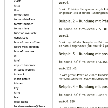
exists
ergibt
.
4
false
Es wird Präzision
angenommen, da kein 
0
floor
Eingabezahl exakt auf der Rundungsschw
format-date
format-dateTime
Beispiel 2 – Rundung mit Prä
format-number
format-time
fn:round-half-to-even(2.5, 0)
function-available
ergibt
.
2
generate-id
Es wird gemäß der übergebenen Präzisi
hours-from-dateTime
sie nach
abgerundet. (
gä
2
fn:round()
hours-from-duration
hours-from-time
Beispiel 3 – Rundung mit pos
id
idref
fn:round-half-to-even(123.456
implicit-timezone
ergibt
.
123.46
in-scope-prefixes
index-of
Es wird gemäß Präzision
nach Hunderst
2
Rundungs­schwelle liegt, wird aufgerund
insert-before
iri-to-uri
Beispiel 4 – Rundung mit pos
key
lang
fn:round-half-to-even(3.4567E
last
ergibt
.
0.0E0
local-name
local-name-from-QName
Es wird gemäß Präzision
nach Hunderst
2