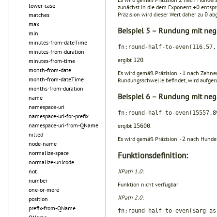
lower-case
zunächst in die dem Exponent
entspr
+0
Präzision wird dieser Wert daher zu
abg
0
matches
max
Beispiel 5 – Rundung mit neg
min
minutes-from-dateTime
fn:round-half-to-even(116.57,
minutes-from-duration
ergibt
.
120
minutes-from-time
month-from-date
Es wird gemäß Präzision
nach Zehners
-1
month-from-dateTime
Rundungsschwelle befindet, wird aufger
months-from-duration
Beispiel 6 – Rundung mit neg
name
namespace-uri
fn:round-half-to-even(15557.8
namespace-uri-for-prefix
namespace-uri-from-QName
ergibt
.
15600
nilled
Es wird gemäß Präzision
nach Hunder
-2
node-name
normalize-space
Funktionsdefinition:
normalize-unicode
not
XPath 1.0:
number
Funktion nicht verfügbar
one-or-more
XPath 2.0:
position
prefix-from-QName
fn:round-half-to-even($arg as