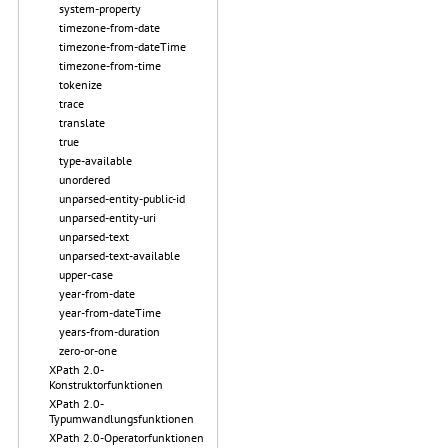
system-property
timezone-from-date
timezone-from-dateTime
timezone-from-time
tokenize
trace
translate
true
type-available
unordered
unparsed-entity-public-id
unparsed-entity-uri
unparsed-text
unparsed-text-available
upper-case
year-from-date
year-from-dateTime
years-from-duration
zero-or-one
XPath 2.0-
Konstruktorfunktionen
XPath 2.0-
Typumwandlungsfunktionen
XPath 2.0-Operatorfunktionen