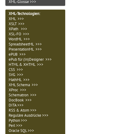
XML-Glossar >>>
XML-Technologien
:
XML >>>
XSLT >>>
XPath >>>
XSL-FO >>>
WordML >>>
SpreadsheetML >>>
PresentationML >>>
ePUB >>>
ePub für (In)Designer >>>
HTML & XHTML >>>
CSS >>>
SVG >>>
MathML >>>
XML Schema >>>
XProc >>>
Schematron >>>
DocBook >>>
DITA >>>
RSS & Atom >>>
Reguläre Ausdrücke >>>
Python >>>
Perl >>>
Oracle SQL >>>