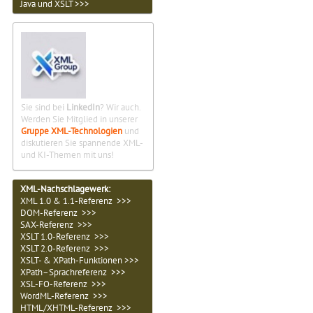
Java und XSLT >>>
Sie sind bei
LinkedIn
? Wir auch.
Werden Sie Mitglied in unserer
Gruppe XML-Technologien
und
diskutieren Sie spannende XML-
und KI-Themen mit uns!
XML-Nachschlagewerk:
XML 1.0 & 1.1-Referenz >>>
DOM-Referenz >>>
SAX-Referenz >>>
XSLT 1.0-Referenz >>>
XSLT 2.0-Referenz >>>
XSLT- & XPath-Funktionen >>>
XPath–Sprachreferenz >>>
XSL-FO-Referenz >>>
WordML-Referenz >>>
HTML/XHTML-Referenz >>>