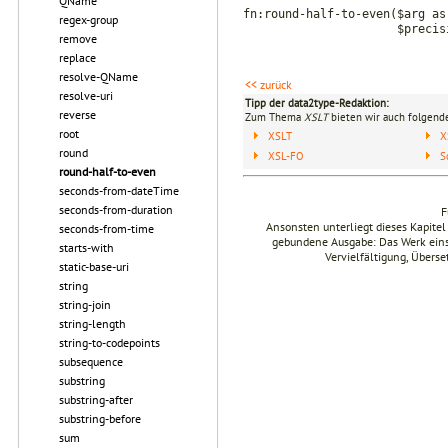
QName
fn:round-half-to-even($arg as
regex-group
$precision as xs:i
remove
replace
resolve-QName
<< zurück
resolve-uri
Tipp der data2type-Redaktion:
reverse
Zum Thema
XSLT
bieten wir auch folgende
root
XSLT
X
round
XSL-FO
S
round-half-to-even
seconds-from-dateTime
seconds-from-duration
F
Ansonsten unterliegt dieses Kapit
seconds-from-time
gebundene Ausgabe: Das Werk einsch
starts-with
Vervielfältigung, Übers
static-base-uri
string
string-join
string-length
string-to-codepoints
subsequence
substring
substring-after
substring-before
sum