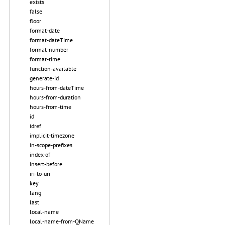
exists
false
floor
format-date
format-dateTime
format-number
format-time
function-available
generate-id
hours-from-dateTime
hours-from-duration
hours-from-time
id
idref
implicit-timezone
in-scope-prefixes
index-of
insert-before
iri-to-uri
key
lang
last
local-name
local-name-from-QName