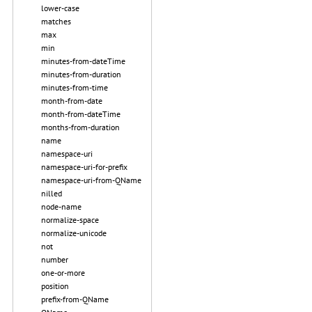
lower-case
matches
max
min
minutes-from-dateTime
minutes-from-duration
minutes-from-time
month-from-date
month-from-dateTime
months-from-duration
name
namespace-uri
namespace-uri-for-prefix
namespace-uri-from-QName
nilled
node-name
normalize-space
normalize-unicode
not
number
one-or-more
position
prefix-from-QName