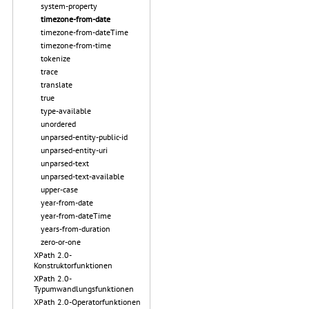
system-property
timezone-from-date
timezone-from-dateTime
timezone-from-time
tokenize
trace
translate
true
type-available
unordered
unparsed-entity-public-id
unparsed-entity-uri
unparsed-text
unparsed-text-available
upper-case
year-from-date
year-from-dateTime
years-from-duration
zero-or-one
XPath 2.0-
Konstruktorfunktionen
XPath 2.0-
Typumwandlungsfunktionen
XPath 2.0-Operatorfunktionen