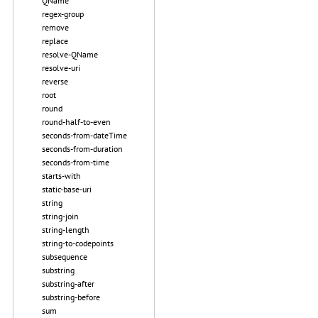
QName
regex-group
remove
replace
resolve-QName
resolve-uri
reverse
root
round
round-half-to-even
seconds-from-dateTime
seconds-from-duration
seconds-from-time
starts-with
static-base-uri
string
string-join
string-length
string-to-codepoints
subsequence
substring
substring-after
substring-before
sum