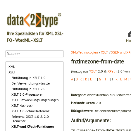
Ihre Spezialisten für XML XSL-
FO - WordML - XSLT
Ho
XML-Technologien
/
XSLT
/
XSLT- und XP
fn:timezone-from-date
XML
(Auszug aus "
XSLT
2.0 &
XPath
2.0" von 
XSLT
Einführung in XSLT 1.0
A
|
B
|
C
|
D
|
E
|
F
|
G
|
H
|
I
| J |
K
|
L
|
M
|
Der Verwandlungskünstler
Einführung in XSLT 2.0
XSLT 2.0-Prozessoren
Kategorie:
Wertextraktion aus Zeitwerte
XSLT-Entwicklungsumgebungen
Herkunft:
XPath 2.0
XSLT Kochbuch
Rückgabewert:
Die Zeitzonenkomponente
XSLT 1.0-Schnellreferenz
Referenz: XSLT 1.0 & 2.0-
Aufruf/Argumente:
Elemente
XSLT- und XPath-Funktionen
fn:timezone-from-date($datums