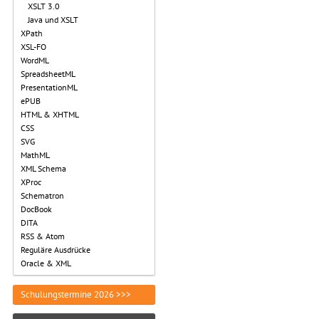
XSLT 3.0
Java und XSLT
XPath
XSL-FO
WordML
SpreadsheetML
PresentationML
ePUB
HTML & XHTML
CSS
SVG
MathML
XML Schema
XProc
Schematron
DocBook
DITA
RSS & Atom
Reguläre Ausdrücke
Oracle & XML
Schulungstermine 2026 >>>