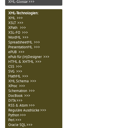
XML-Glossar >>>
XML-Technologien
:
XML >>>
XSLT >>>
XPath >>>
XSL-FO >>>
WordML >>>
SpreadsheetML >>>
PresentationML >>>
ePUB >>>
ePub für (In)Designer >>>
HTML & XHTML >>>
CSS >>>
SVG >>>
MathML >>>
XML Schema >>>
XProc >>>
Schematron >>>
DocBook >>>
DITA >>>
RSS & Atom >>>
Reguläre Ausdrücke >>>
Python >>>
Perl >>>
Oracle SQL >>>