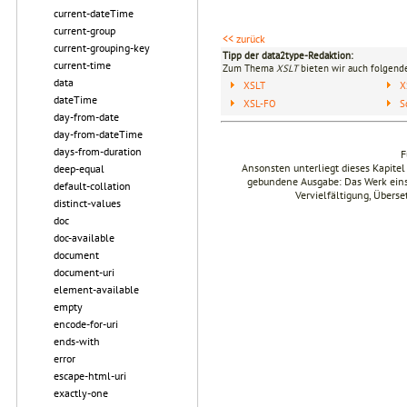
current-dateTime
current-group
<< zurück
current-grouping-key
Tipp der data2type-Redaktion:
current-time
Zum Thema
XSLT
bieten wir auch folgende
data
XSLT
X
dateTime
XSL-FO
S
day-from-date
day-from-dateTime
days-from-duration
F
Ansonsten unterliegt dieses Kapit
deep-equal
gebundene Ausgabe: Das Werk einsch
default-collation
Vervielfältigung, Übers
distinct-values
doc
doc-available
document
document-uri
element-available
empty
encode-for-uri
ends-with
error
escape-html-uri
exactly-one