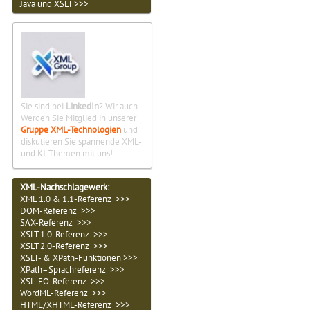
Java und XSLT >>>
Sie sind bei
LinkedIn
? Wir auch.
Werden Sie Mitglied in unserer
Gruppe XML-Technologien
und
diskutieren Sie spannende XML-
und KI-Themen mit uns!
XML-Nachschlagewerk:
XML 1.0 & 1.1-Referenz >>>
DOM-Referenz >>>
SAX-Referenz >>>
XSLT 1.0-Referenz >>>
XSLT 2.0-Referenz >>>
XSLT- & XPath-Funktionen >>>
XPath–Sprachreferenz >>>
XSL-FO-Referenz >>>
WordML-Referenz >>>
HTML/XHTML-Referenz >>>