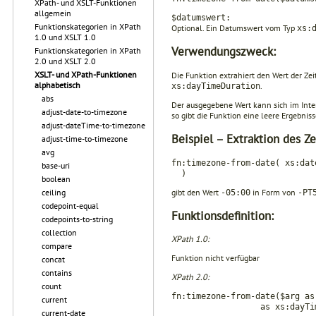
XPath- und XSLT-Funktionen
allgemein
$datumswert:
Funktionskategorien in XPath
Optional. Ein Datumswert vom Typ
xs:
1.0 und XSLT 1.0
Verwendungszweck:
Funktionskategorien in XPath
2.0 und XSLT 2.0
XSLT- und XPath-Funktionen
Die Funktion extrahiert den Wert der Z
alphabetisch
.
xs:dayTimeDuration
abs
Der ausgegebene Wert kann sich im Inte
adjust-date-to-timezone
so gibt die Funktion eine leere Ergebnis
adjust-dateTime-to-timezone
Beispiel – Extraktion des Z
adjust-time-to-timezone
avg
fn:timezone-from-date( xs:dat
base-uri
)
boolean
gibt den Wert
in Form von
ceiling
-05:00
-PT
codepoint-equal
Funktionsdefinition:
codepoints-to-string
collection
XPath 1.0:
compare
Funktion nicht verfügbar
concat
contains
XPath 2.0:
count
fn:timezone-from-date($arg as
current
as xs:dayTimeDur
current-date