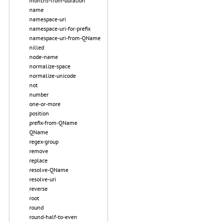
months-from-duration
name
namespace-uri
namespace-uri-for-prefix
namespace-uri-from-QName
nilled
node-name
normalize-space
normalize-unicode
not
number
one-or-more
position
prefix-from-QName
QName
regex-group
remove
replace
resolve-QName
resolve-uri
reverse
root
round
round-half-to-even