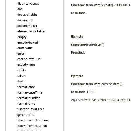
distinct-values
timezone-from-date(xs:date('2008-08-18
doc
Resultado:
doc-available
document
document-uri
element-available
Ejemplo
empty
encode-for-uri
timezone-from-date(())
ends-with
Resultado:
error
escape-html-uri
exactly-one
exists
false
Ejemplo
floor
timezone-from-date(current-date())
format-date
Resultado: PT1H
format-dateTime
format-number
Aquí se devuelve la zona horaria implícit
format-time
function-available
generate-id
hours-from-dateTime
hours-from-duration