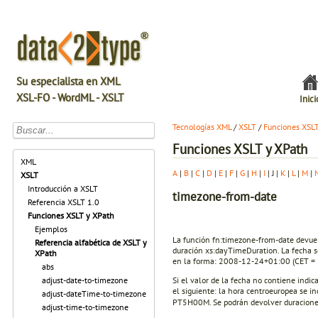
Su especialista en XML
XSL-FO - WordML - XSLT
Inici
Tecnologías XML
/
XSLT
/
Funciones XSL
Funciones XSLT y XPath
XML
A
|
B
|
C
|
D
|
E
|
F
|
G
|
H
|
I
| J |
K
|
L
|
M
|
XSLT
Introducción a XSLT
timezone-from-date
Referencia XSLT 1.0
Funciones XSLT y XPath
Ejemplos
La función fn:timezone-from-date devuel
Referencia alfabética de XSLT y
duración xs:dayTimeDuration. La fecha s
XPath
en la forma: 2008-12-24+01:00 (CET =
abs
Si el valor de la fecha no contiene indic
adjust-date-to-timezone
el siguiente: la hora centroeuropea se 
adjust-dateTime-to-timezone
PT5H00M. Se podrán devolver duracione
adjust-time-to-timezone