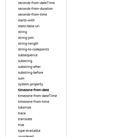
seconds-from-dateTime
seconds-from-duration
seconds-from-time
starts-with
static-base-uri
string
string-join
string-length
string-to-codepoints
subsequence
substring
substring-after
substring-before
sum
system-property
timezone-from-date
timezone-from-dateTime
timezone-from-time
tokenize
trace
translate
true
type-available
unordered