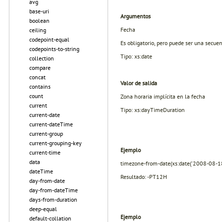
avg
base-uri
Argumentos
boolean
Fecha
ceiling
codepoint-equal
Es obligatorio, pero puede ser una secuen
codepoints-to-string
Tipo: xs:date
collection
compare
concat
Valor de salida
contains
count
Zona horaria implícita en la fecha
current
Tipo: xs:dayTimeDuration
current-date
current-dateTime
current-group
current-grouping-key
Ejemplo
current-time
data
timezone-from-date(xs:date('2008-08-1
dateTime
Resultado: -PT12H
day-from-date
day-from-dateTime
days-from-duration
deep-equal
Ejemplo
default-collation