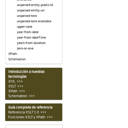
unparsed-entity-public-id
unparsed-entity-uri
unparsed-text
unparsed-text-available
upper-case
year-from-date
year-from-dateTime
years-from-duration
zero-or-one
XPath
Schematron
Introducción a nuestras
tecnologías
XML >>>
XSLT >>>
XPath >>>
Schematron >>>
Guía completa de referencia
Referencia XSLT 1.0 >>>
Funciones XSLT y XPath >>>