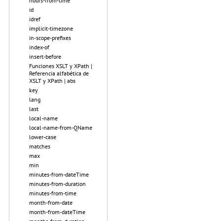
hours-from-time
id
idref
implicit-timezone
in-scope-prefixes
index-of
insert-before
Funciones XSLT y XPath |
Referencia alfabética de
XSLT y XPath | abs
key
lang
last
local-name
local-name-from-QName
lower-case
matches
max
min
minutes-from-dateTime
minutes-from-duration
minutes-from-time
month-from-date
month-from-dateTime