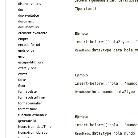
Secuencia generada a partir de las dos s
distinct-values
Tipo:
item()
doc
doc-available
document
document-uri
element-available
Ejemplo
empty
insert-before(('data2type', '
encode-for-uri
Resultado:
data2type data hola m
ends-with
error
escape-html-uri
exactly-one
exists
Ejemplo
false
insert-before(('hola', 'mundo
floor
format-date
Resultado:
hola mundo data2type
format-dateTime
format-number
format-time
function-available
Ejemplo
generate-id
insert-before(('hola', 'mundo
hours-from-dateTime
hours-from-duration
Resultado:
data2type hola mundo