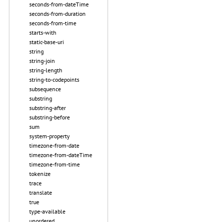
seconds-from-dateTime
seconds-from-duration
seconds-from-time
starts-with
static-base-uri
string
string-join
string-length
string-to-codepoints
subsequence
substring
substring-after
substring-before
sum
system-property
timezone-from-date
timezone-from-dateTime
timezone-from-time
tokenize
trace
translate
true
type-available
unordered