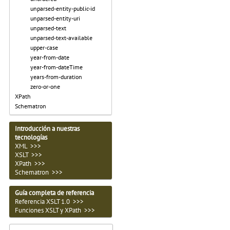
unparsed-entity-public-id
unparsed-entity-uri
unparsed-text
unparsed-text-available
upper-case
year-from-date
year-from-dateTime
years-from-duration
zero-or-one
XPath
Schematron
Introducción a nuestras
tecnologías
XML >>>
XSLT >>>
XPath >>>
Schematron >>>
Guía completa de referencia
Referencia XSLT 1.0 >>>
Funciones XSLT y XPath >>>