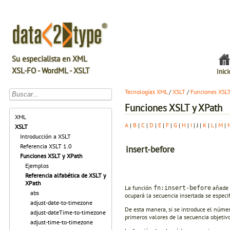
Su especialista en XML
XSL-FO - WordML - XSLT
Inici
Tecnologías XML
/
XSLT
/
Funciones XSL
Funciones XSLT y XPath
XML
A
|
B
|
C
|
D
|
E
|
F
|
G
|
H
|
I
| J |
K
|
L
|
M
|
XSLT
Introducción a XSLT
Referencia XSLT 1.0
insert-before
Funciones XSLT y XPath
Ejemplos
Referencia alfabética de XSLT y
XPath
La función
añade a
fn:insert-before
abs
ocupará la secuencia insertada se espec
adjust-date-to-timezone
De esta manera, si se introduce el númer
adjust-dateTime-to-timezone
primeros valores de la secuencia objetivo
adjust-time-to-timezone