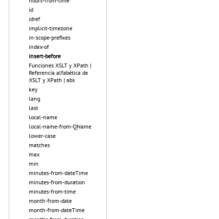
hours-from-time
id
idref
implicit-timezone
in-scope-prefixes
index-of
insert-before
Funciones XSLT y XPath |
Referencia alfabética de
XSLT y XPath | abs
key
lang
last
local-name
local-name-from-QName
lower-case
matches
max
min
minutes-from-dateTime
minutes-from-duration
minutes-from-time
month-from-date
month-from-dateTime