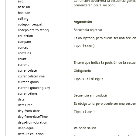
La función devolverá la secuencia genera
avg
comenzarán por 1, no por 0.
base-uri
boolean
ceiling
Argumentos
codepoint-equal
Secuencia objetivo
codepoints-to-string
collection
Es obligatorio, pero puede ser una secuen
compare
Tipo:
item()
concat
contains
count
Entero que indica la posición de la secue
current
current-date
Obligatorio
current-dateTime
Tipo:
xs:integer
current-group
current-grouping-key
current-time
Secuencia a introducir
data
Es obligatorio, pero puede ser una secuen
dateTime
day-from-date
Tipo:
item()
day-from-dateTime
days-from-duration
Valor de salida
deep-equal
default-collation