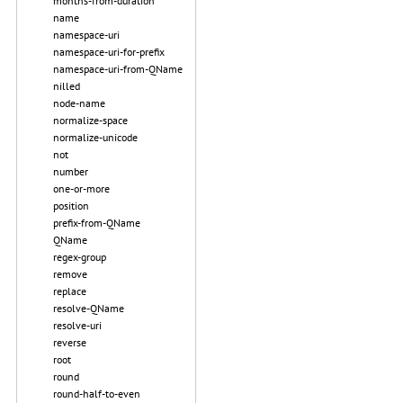
months-from-duration
name
namespace-uri
namespace-uri-for-prefix
namespace-uri-from-QName
nilled
node-name
normalize-space
normalize-unicode
not
number
one-or-more
position
prefix-from-QName
QName
regex-group
remove
replace
resolve-QName
resolve-uri
reverse
root
round
round-half-to-even