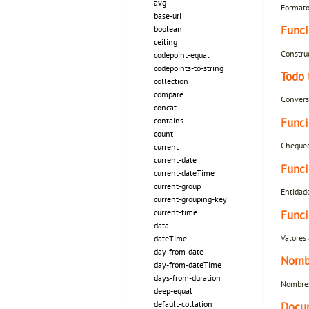
avg
Formato
base-uri
Funci
boolean
ceiling
Construc
codepoint-equal
codepoints-to-string
Todo 
collection
compare
Conversi
concat
Funci
contains
count
Chequeo 
current
current-date
Funci
current-dateTime
current-group
Entidad
current-grouping-key
Funci
current-time
data
Valores 
dateTime
day-from-date
Nomb
day-from-dateTime
days-from-duration
Nombres
deep-equal
default-collation
Docum