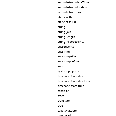
seconds-from-dateTime
seconds-from-duration
seconds-from-time
starts-with
static-base-uri
string
string-join
string-length
string-to-codepoints
subsequence
substring
substring-after
substring-before
sum
system-property
timezone-from-date
timezone-from-dateTime
timezone-from-time
tokenize
trace
translate
true
type-available
unordered