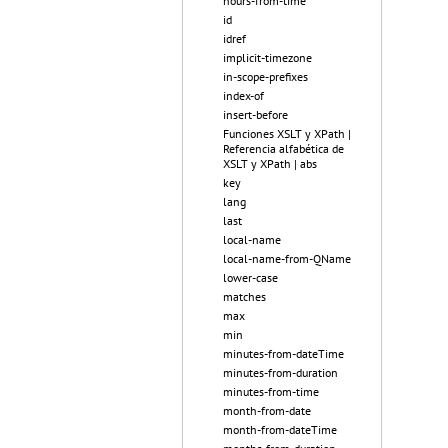
hours-from-time
id
idref
implicit-timezone
in-scope-prefixes
index-of
insert-before
Funciones XSLT y XPath |
Referencia alfabética de
XSLT y XPath | abs
key
lang
last
local-name
local-name-from-QName
lower-case
matches
max
min
minutes-from-dateTime
minutes-from-duration
minutes-from-time
month-from-date
month-from-dateTime