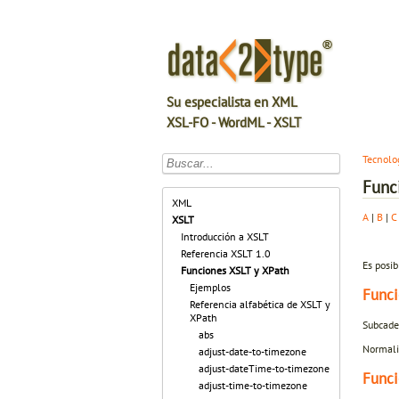
Su especialista en XML
XSL-FO - WordML - XSLT
Tecnolo
Func
XML
A
|
B
|
C
XSLT
Introducción a XSLT
Referencia XSLT 1.0
Es posib
Funciones XSLT y XPath
Ejemplos
Funci
Referencia alfabética de XSLT y
XPath
Subcade
abs
Normaliz
adjust-date-to-timezone
adjust-dateTime-to-timezone
Funci
adjust-time-to-timezone