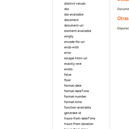
distinct-values
Documen
doc
doc-available
Otras
document
document-uri
Depuraci
element-available
empty
encode-for-uri
ends-with
error
escape-html-uri
exactly-one
exists
false
floor
format-date
format-dateTime
format-number
format-time
function-available
generate-id
hours-from-dateTime
hours-from-duration