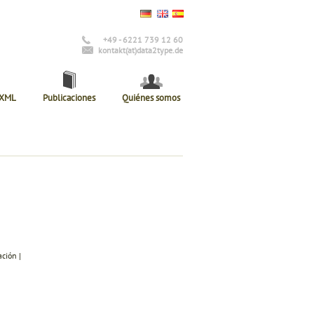
+49 - 6221 739 12 60
kontakt(at)data2type.de
 XML
Publicaciones
Quiénes somos
ción |