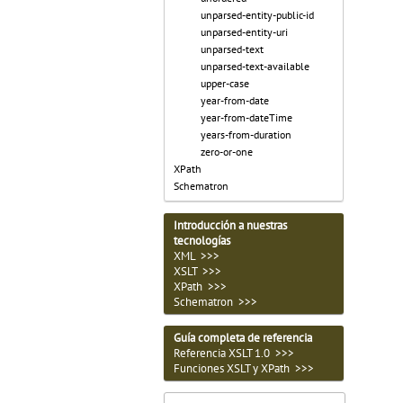
unparsed-entity-public-id
unparsed-entity-uri
unparsed-text
unparsed-text-available
upper-case
year-from-date
year-from-dateTime
years-from-duration
zero-or-one
XPath
Schematron
Introducción a nuestras
tecnologías
XML >>>
XSLT >>>
XPath >>>
Schematron >>>
Guía completa de referencia
Referencia XSLT 1.0 >>>
Funciones XSLT y XPath >>>