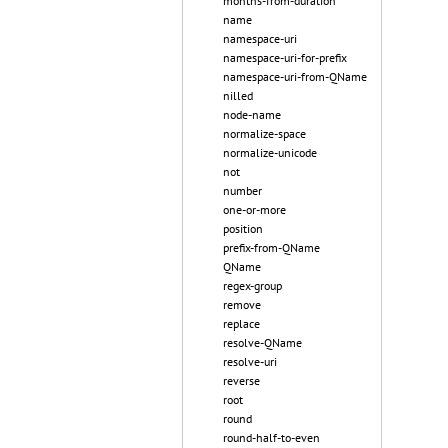
months-from-duration
name
namespace-uri
namespace-uri-for-prefix
namespace-uri-from-QName
nilled
node-name
normalize-space
normalize-unicode
not
number
one-or-more
position
prefix-from-QName
QName
regex-group
remove
replace
resolve-QName
resolve-uri
reverse
root
round
round-half-to-even