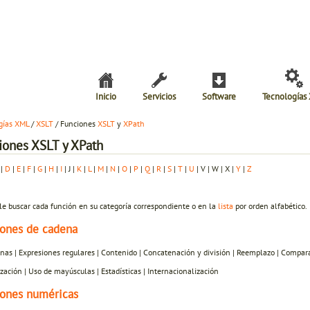
Inicio
Servicios
Software
Tecnologías
gías XML
/
XSLT
/ Funciones
XSLT
y
XPath
iones XSLT y XPath
|
D
|
E
|
F
|
G
|
H
|
I
| J |
K
|
L
|
M
|
N
|
O
|
P
|
Q
|
R
|
S
|
T
|
U
| V | W | X |
Y
|
Z
le buscar cada función en su categoría correspondiente o en la
lista
por orden alfabético.
ones de cadena
nas | Expresiones regulares | Contenido | Concatenación y división | Reemplazo | Compara
ación | Uso de mayúsculas | Estadísticas | Internacionalización
ones numéricas