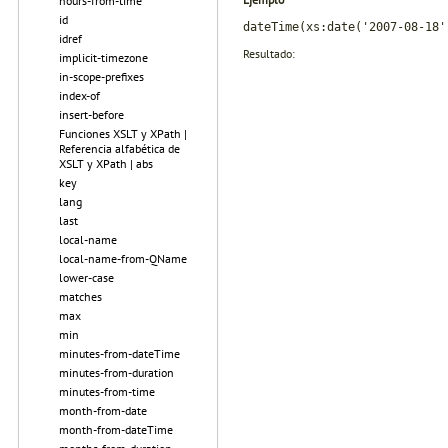
hours-from-time
id
dateTime(xs:date('2007-08-18'
idref
Resultado:
implicit-timezone
in-scope-prefixes
index-of
insert-before
Funciones XSLT y XPath |
Referencia alfabética de
XSLT y XPath | abs
key
lang
last
local-name
local-name-from-QName
lower-case
matches
max
min
minutes-from-dateTime
minutes-from-duration
minutes-from-time
month-from-date
month-from-dateTime