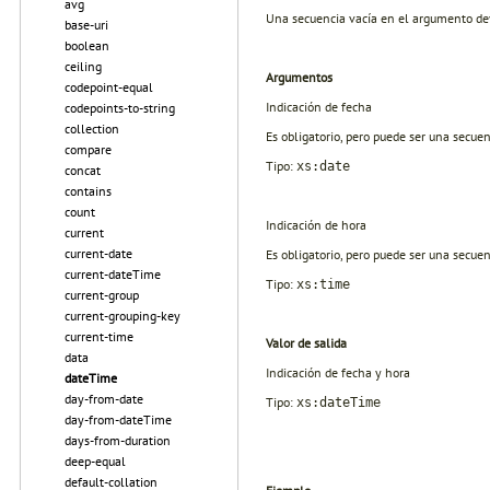
avg
Una secuencia vacía en el argumento dev
base-uri
boolean
ceiling
Argumentos
codepoint-equal
Indicación de fecha
codepoints-to-string
collection
Es obligatorio, pero puede ser una secuen
compare
Tipo:
xs:date
concat
contains
count
Indicación de hora
current
current-date
Es obligatorio, pero puede ser una secuen
current-dateTime
Tipo:
xs:time
current-group
current-grouping-key
current-time
Valor de salida
data
Indicación de fecha y hora
dateTime
day-from-date
Tipo:
xs:dateTime
day-from-dateTime
days-from-duration
deep-equal
default-collation