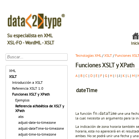
Su especialista en XML
XSL-FO - WordML - XSLT
Inici
Tecnologías XML
/
XSLT
/
Funciones XSL
Funciones XSLT y XPath
XML
A
|
B
|
C
|
D
|
E
|
F
|
G
|
H
|
I
| J |
K
|
L
|
M
|
XSLT
Introducción a XSLT
Referencia XSLT 1.0
dateTime
Funciones XSLT y XPath
Ejemplos
Referencia alfabética de XSLT y
XPath
La función
une una fecha
fn:dataTime
abs
la cual necesita un argumento para la in
adjust-date-to-timezone
La indicación de zona horaria también se
adjust-dateTime-to-timezone
horaria, esta no aparecerá en el resultad
adjust-time-to-timezone
ambas. No se podrá unir una fecha y una