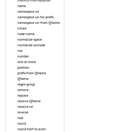
months-from-duration
name
namespace-uri
namespace-uri-for-prefix
namespace-uri-from-QName
nilled
node-name
normalize-space
normalize-unicode
not
number
one-or-more
position
prefix-from-QName
QName
regex-group
remove
replace
resolve-QName
resolve-uri
reverse
root
round
round-half-to-even