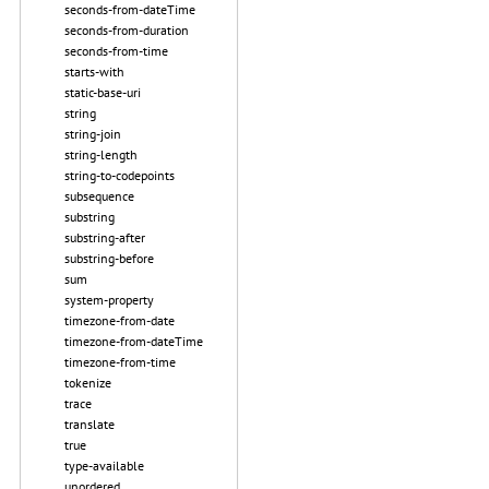
seconds-from-dateTime
seconds-from-duration
seconds-from-time
starts-with
static-base-uri
string
string-join
string-length
string-to-codepoints
subsequence
substring
substring-after
substring-before
sum
system-property
timezone-from-date
timezone-from-dateTime
timezone-from-time
tokenize
trace
translate
true
type-available
unordered