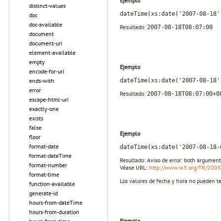
Ejemplo
distinct-values
dateTime(xs:date('2007-08-18'
doc
doc-available
Resultado:
2007-08-18T08:07:00
document
document-uri
element-available
empty
Ejemplo
encode-for-uri
dateTime(xs:date('2007-08-18'
ends-with
error
Resultado:
2007-08-18T08:07:00+0
escape-html-uri
exactly-one
exists
false
Ejemplo
floor
format-date
dateTime(xs:date('2007-08-18-
format-dateTime
Resultado: Aviso de error: both argumen
format-number
Véase URL:
http://www.w3.org/TR/200
format-time
Los valores de fecha y hora no pueden te
function-available
generate-id
hours-from-dateTime
hours-from-duration
Ejemplo