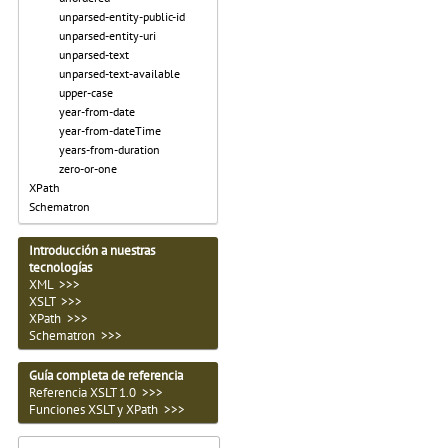
unparsed-entity-public-id
unparsed-entity-uri
unparsed-text
unparsed-text-available
upper-case
year-from-date
year-from-dateTime
years-from-duration
zero-or-one
XPath
Schematron
Introducción a nuestras
tecnologías
XML >>>
XSLT >>>
XPath >>>
Schematron >>>
Guía completa de referencia
Referencia XSLT 1.0 >>>
Funciones XSLT y XPath >>>