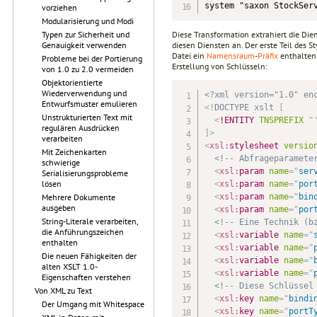
system "saxon StockSer
vorziehen
Modularisierung und Modi
Diese Transformation extrahiert die Die
Typen zur Sicherheit und
diesen Diensten an. Der erste Teil des S
Genauigkeit verwenden
Datei ein
Namensraum
-
Präfix
enthalten 
Probleme bei der Portierung
Erstellung von Schlüsseln:
von 1.0 zu 2.0 vermeiden
Objektorientierte
Wiederverwendung und
<?xml version="1.0" en
Entwurfsmuster emulieren
<!
DOCTYPE
xslt
[
Unstrukturierten Text mit
<
!ENTITY
TNSPREFIX
"
regulären Ausdrücken
]
>
verarbeiten
<
xsl:
stylesheet
versio
Mit Zeichenkarten
<!-- Abfrageparamete
schwierige
<
xsl:
param
name
=
"
ser
Serialisierungsprobleme
lösen
<
xsl:
param
name
=
"
por
<
xsl:
param
name
=
"
bin
Mehrere Dokumente
ausgeben
<
xsl:
param
name
=
"
por
String-Literale verarbeiten,
<!-- Eine Technik (b
die Anführungszeichen
<
xsl:
variable
name
=
"
enthalten
<
xsl:
variable
name
=
"
Die neuen Fähigkeiten der
<
xsl:
variable
name
=
"
alten XSLT 1.0-
<
xsl:
variable
name
=
"
Eigenschaften verstehen
<!-- Diese Schlüssel
Von XML zu Text
<
xsl:
key
name
=
"
bindi
Der Umgang mit Whitespace
<
xsl:
key
name
=
"
portT