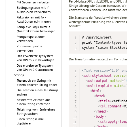
Perl-Module
und
XML::LibXML
XML::
Mit Sequenzen arbeiten
fähige Lösung wie Cocoon benutzen. Wir 
Bedingungscode mit if-
konzentrieren können und nicht von der
Ausdrücken verkleinern
Rekursionen mit for-
Die Startseite der Website wird von ei
Ausdrücken eliminieren
weitergehende Erklärung von Diensten un
benutzt:
Komplexe Logik mittels
Quantifikatoren bezwingen
Mengenoperationen
#!/usr/bin/perl

verwenden
print "Content-type: te
Knotenvergleiche
system "saxon StockSer
verwenden
Das erweiterte Typsystem
Die Transformation erstellt ein Formula
von XPath 2.0 bewältigen
Das erweiterte Typsystem
von XPath 2.0 ausnutzen
<?xml version="1.0" en
Strings
<
xsl:
stylesheet
versio
Testen, ob ein String mit
<
xsl:
output
method
=
"
einem anderen String endet
<
xsl:
template
match
=
Die Position eines Teilstrings
<
html
>
suchen
<
head
>
Bestimmte Zeichen aus
<
title
>
Verfügb
einem String entfernen
<
xsl:
comment
>
W
Teilstrings vom Ende eines
</
head
>
Strings suchen
<
body
>
Einen String n-mal
<
xsl:
apply-tem
duplizieren
</
body
>