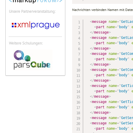
Nachrichten verbinden Namen mit Datent
Unsere Partnerveranstaltung:
<
message
name
=
"
GetLa
<
part
name
=
"
body
"
</
message
>
<
message
name
=
"
GetLa
Weitere Schulungen:
<
part
name
=
"
body
"
</
message
>
<
message
name
=
"
GetCo
<
part
name
=
"
body
"
</
message
>
<
message
name
=
"
GetCo
<
part
name
=
"
body
"
</
message
>
<
message
name
=
"
GetTi
<
part
name
=
"
body
"
</
message
>
<
message
name
=
"
GetTi
<
part
name
=
"
body
"
</
message
>
<
message
name
=
"
GetSe
<
message
name
=
"
GetSe
<
part
name
=
"
body
"