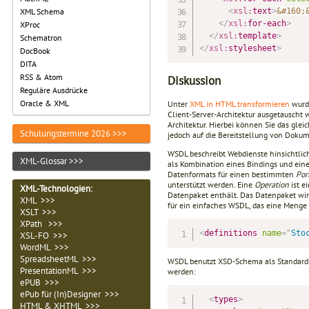
<
xsl:
text
>
&#160;
XML Schema
</
xsl:
for-each
>
XProc
</
xsl:
template
>
Schematron
</
xsl:
stylesheet
>
DocBook
DITA
RSS & Atom
Diskussion
Reguläre Ausdrücke
Oracle & XML
Unter
XML in HTML transformieren
wurde
Client-Server-Architektur ausgetauscht w
Architektur. Hierbei können Sie das gle
Schulungstermine 2026 >>>
jedoch auf die Bereitstellung von Dokum
WSDL beschreibt Webdienste hinsichtlic
XML-Glossar >>>
als Kombination eines Bindings und einer
Datenformats für einen bestimmten
Por
unterstützt werden. Eine
Operation
ist e
XML-Technologien
:
Datenpaket enthält. Das Datenpaket wir
XML >>>
für ein einfaches WSDL, das eine Menge
XSLT >>>
XPath >>>
<
definitions
name
=
"
Sto
XSL-FO >>>
WordML >>>
SpreadsheetML >>>
WSDL benutzt XSD-Schema als Standardme
PresentationML >>>
werden:
ePUB >>>
ePub für (In)Designer >>>
<
types
>
HTML & XHTML >>>