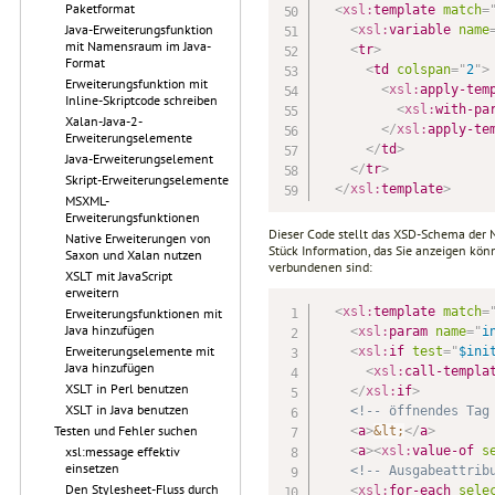
Paketformat
<
xsl:
template
match
=
Java-Erweiterungsfunktion
<
xsl:
variable
name
mit Namensraum im Java-
<
tr
>
Format
<
td
colspan
=
"
2
"
>
Erweiterungsfunktion mit
<
xsl:
apply-tem
Inline-Skriptcode schreiben
<
xsl:
with-pa
Xalan-Java-2-
</
xsl:
apply-te
Erweiterungselemente
</
td
>
Java-Erweiterungselement
</
tr
>
Skript-Erweiterungselemente
</
xsl:
template
>
MSXML-
Erweiterungsfunktionen
Dieser Code stellt das XSD-Schema der 
Native Erweiterungen von
Stück Information, das Sie anzeigen kö
Saxon und Xalan nutzen
verbundenen sind:
XSLT mit JavaScript
erweitern
<
xsl:
template
match
=
Erweiterungsfunktionen mit
Java hinzufügen
<
xsl:
param
name
=
"
i
Erweiterungselemente mit
<
xsl:
if
test
=
"
$ini
Java hinzufügen
<
xsl:
call-templa
XSLT in Perl benutzen
</
xsl:
if
>
XSLT in Java benutzen
<!-- öffnendes Tag
Testen und Fehler suchen
<
a
>
&lt;
</
a
>
<
a
>
<
xsl:
value-of
s
xsl:message effektiv
einsetzen
<!-- Ausgabeattrib
Den Stylesheet-Fluss durch
<
xsl:
for-each
sele