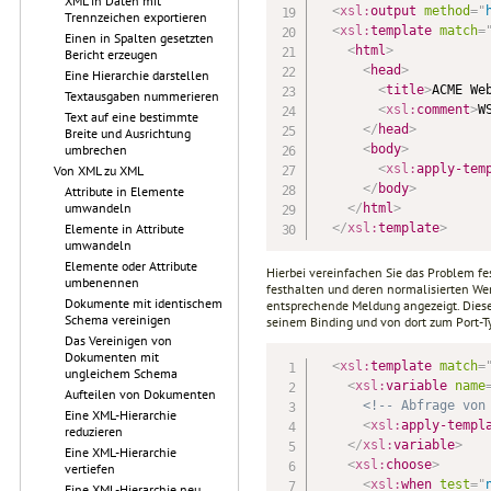
XML in Daten mit
<
xsl:
output
method
=
"
Trennzeichen exportieren
<
xsl:
template
match
=
Einen in Spalten gesetzten
<
html
>
Bericht erzeugen
<
head
>
Eine Hierarchie darstellen
<
title
>
ACME We
Textausgaben nummerieren
<
xsl:
comment
>
W
Text auf eine bestimmte
</
head
>
Breite und Ausrichtung
<
body
>
umbrechen
<
xsl:
apply-tem
Von XML zu XML
</
body
>
Attribute in Elemente
umwandeln
</
html
>
</
xsl:
template
>
Elemente in Attribute
umwandeln
Elemente oder Attribute
Hierbei vereinfachen Sie das Problem fes
umbenennen
festhalten und deren normalisierten Wert 
Dokumente mit identischem
entsprechende Meldung angezeigt. Diese 
Schema vereinigen
seinem Binding und von dort zum Port-
Das Vereinigen von
Dokumenten mit
<
xsl:
template
match
=
ungleichem Schema
<
xsl:
variable
name
Aufteilen von Dokumenten
<!-- Abfrage von
Eine XML-Hierarchie
<
xsl:
apply-templ
reduzieren
</
xsl:
variable
>
Eine XML-Hierarchie
<
xsl:
choose
>
vertiefen
<
xsl:
when
test
=
"
Eine XML-Hierarchie neu