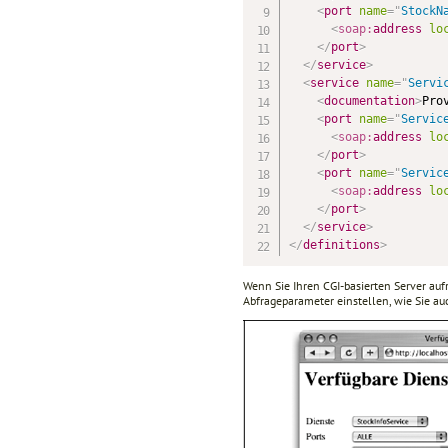
<
port
name
=
"
StockN
<
soap:
address
lo
</
port
>
</
service
>
<
service
name
=
"
Servi
<
documentation
>
Pro
<
port
name
=
"
Servic
<
soap:
address
lo
</
port
>
<
port
name
=
"
Servic
<
soap:
address
lo
</
port
>
</
service
>
</
definitions
>
Wenn Sie Ihren CGI-basierten Server auf
Abfrageparameter einstellen, wie Sie a