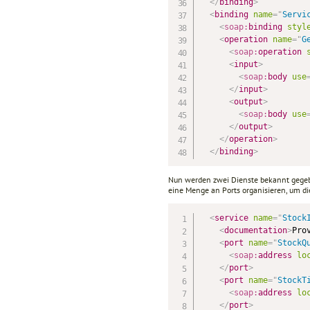
</
binding
>
<
binding
name
=
"
Servi
<
soap:
binding
styl
<
operation
name
=
"
G
<
soap:
operation
<
input
>
<
soap:
body
use
</
input
>
<
output
>
<
soap:
body
use
</
output
>
</
operation
>
</
binding
>
Nun werden zwei Dienste bekannt gegeben
eine Menge an Ports organisieren, um di
<
service
name
=
"
Stock
<
documentation
>
Pro
<
port
name
=
"
StockQ
<
soap:
address
lo
</
port
>
<
port
name
=
"
StockT
<
soap:
address
lo
</
port
>