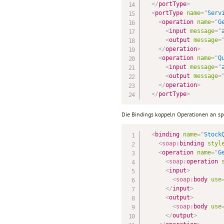
</
portType
>
<
portType
name
=
"
Serv
<
operation
name
=
"
G
<
input
message
=
"
<
output
message
=
</
operation
>
<
operation
name
=
"
Q
<
input
message
=
"
<
output
message
=
</
operation
>
</
portType
>
Die Bindings koppeln Operationen an spez
<
binding
name
=
"
Stock
<
soap:
binding
styl
<
operation
name
=
"
G
<
soap:
operation
<
input
>
<
soap:
body
use
</
input
>
<
output
>
<
soap:
body
use
</
output
>