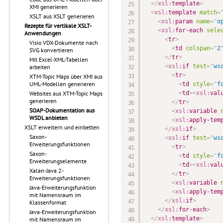
</
xsl:
template
>
XMI generieren
<
xsl:
template
match
=
XSLT aus XSLT generieren
<
xsl:
param
name
=
"
o
Rezepte für vertikale XSLT-
<
xsl:
for-each
sele
Anwendungen
<
tr
>
Visio VDX-Dokumente nach
<
td
colspan
=
"
2
SVG konvertieren
</
tr
>
Mit Excel-XML-Tabellen
<
xsl:
if
test
=
"
ws
arbeiten
<
tr
>
XTM-Topic Maps über XMI aus
UML-Modellen generieren
<
td
style
=
"
f
<
td
>
<
xsl:
val
Websites aus XTM-Topic Maps
generieren
</
tr
>
SOAP-Dokumentation aus
<
xsl:
variable
WSDL anbieten
<
xsl:
apply-tem
XSLT erweitern und einbetten
</
xsl:
if
>
Saxon-
<
xsl:
if
test
=
"
ws
Erweiterungsfunktionen
<
tr
>
Saxon-
<
td
style
=
"
f
Erweiterungselemente
<
td
>
<
xsl:
val
Xalan-Java 2-
</
tr
>
Erweiterungsfunktionen
<
xsl:
variable
Java-Erweiterungsfunktion
<
xsl:
apply-tem
mit Namensraum im
</
xsl:
if
>
Klassenformat
</
xsl:
for-each
>
Java-Erweiterungsfunktion
</
xsl:
template
>
mit Namensraum im