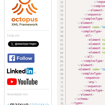
</
sequ
</
comple
</
element
>
</
sequence
>
</
complexType
>
</
element
>
<
element
name
=
"
S
<
complexType
>
Folgt uns:
<
all
>
<
element
n
<
element
n
<
element
n
<
element
n
</
all
>
</
complexType
>
</
element
>
<
element
name
=
"
S
<
complexType
>
<
sequence
>
<
any
/>
</
sequence
>
</
complexType
>
Veranstalter von:
</
element
>
</
schema
>
</
types
>