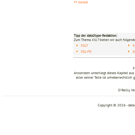
<< zurück
Tipp der data2type-Redaktion:
Zum Thema
XSLT
bieten wir auch folgende
XSLT
X
XSL-FO
S
F
Ansonsten unterliegt dieses Kapitel a
aller seiner Teile ist urheberrechtlich
O'Reilly V
Copyright © 2026 - dat