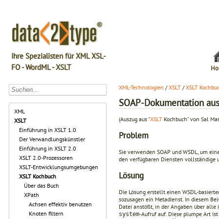
Ihre Spezialisten für XML XSL-
FO - WordML - XSLT
Ho
XML-Technologien
/
XSLT
/
XSLT Kochbu
SOAP-Dokumentation aus
XML
(Auszug aus "
XSLT
Kochbuch" von Sal Ma
XSLT
Einführung in XSLT 1.0
Problem
Der Verwandlungskünstler
Einführung in XSLT 2.0
Sie verwenden SOAP und WSDL, um eine k
XSLT 2.0-Prozessoren
den verfügbaren Diensten vollständig
XSLT-Entwicklungsumgebungen
Lösung
XSLT Kochbuch
Über das Buch
Die Lösung erstellt einen WSDL-basierte
XPath
sozusagen ein Metadienst. In diesem Bei
Achsen effektiv benutzen
Datei anstößt, in der Angaben über alle
Knoten filtern
-Aufruf auf. Diese plumpe Art is
system