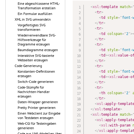
Eine abgeschlossene HTML-
<
xsl:
template
match
=
Transformation erstellen
<
tr
>
Ein Formular ausfüllen
<
td
style
=
"
font-
XML in SVG umwandeln
</
tr
>
Vorgefertigtes SVG
<
tr
>
transformieren
<
td
colspan
=
"
2
"
>
Wiederverwendbare SVG-
</
tr
>
Hilfswerkzeuge für
Diagramme erzeugen
<
tr
>
Baumdiagramme erzeugen
<
td
style
=
"
font-
<
td
>
<
xsl:
value-o
Interaktive SVG-basierte
Webseiten erzeugen
</
tr
>
Code-Generierung
<
tr
>
Konstanten-Definitionen
<
td
style
=
"
font-
erzeugen
<
td
>
<
xsl:
value-o
Switch-Code generieren
</
tr
>
Code-Stümpfe für
<
tr
>
Nachrichten-Handler
<
th
colspan
=
"
2
"
erzeugen
</
tr
>
Daten-Wrapper generieren
<
xsl:
apply-templat
Pretty Printer generieren
</
xsl:
template
>
Einen Webclient zur Eingabe
<
xsl:
template
match
=
von Testdaten erzeugen
<
xsl:
apply-templat
Web-CGI für Testeingaben
<
xsl:
with-param
generieren
</
xsl:
apply-templa
Code aus UML-Modellen über