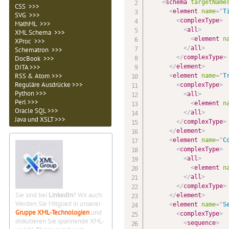
<
schema
targetName
CSS >>>
<
element
name
=
"
T
SVG >>>
<
complexType
>
MathML >>>
<
all
>
XML Schema >>>
<
element
n
XProc >>>
</
all
>
Schematron >>>
</
complexType
>
DocBook >>>
</
element
>
DITA >>>
RSS & Atom >>>
<
element
name
=
"
T
Reguläre Ausdrücke >>>
<
complexType
>
Python >>>
<
all
>
Perl >>>
<
element
n
Oracle SQL >>>
</
all
>
Java und XSLT >>>
</
complexType
>
</
element
>
<
element
name
=
"
C
<
complexType
>
<
all
>
<
element
n
</
all
>
</
complexType
>
Sie sind bei
LinkedIn
? Wir auch.
</
element
>
Werden Sie Mitglied in unserer
<
element
name
=
"
S
Gruppe XML-Technologien
und
<
complexType
>
diskutieren Sie spannende XML-
<
sequence
>