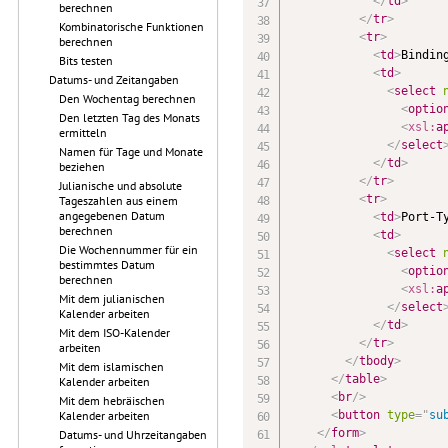
</
td
>
berechnen
</
tr
>
Kombinatorische Funktionen
<
tr
>
berechnen
<
td
>
Bindin
Bits testen
<
td
>
Datums- und Zeitangaben
<
select
Den Wochentag berechnen
<
optio
Den letzten Tag des Monats
<
xsl:
a
ermitteln
</
select
Namen für Tage und Monate
</
td
>
beziehen
</
tr
>
Julianische und absolute
<
tr
>
Tageszahlen aus einem
angegebenen Datum
<
td
>
Port-T
berechnen
<
td
>
Die Wochennummer für ein
<
select
bestimmtes Datum
<
optio
berechnen
<
xsl:
a
Mit dem julianischen
</
select
Kalender arbeiten
</
td
>
Mit dem ISO-Kalender
</
tr
>
arbeiten
</
tbody
>
Mit dem islamischen
</
table
>
Kalender arbeiten
<
br
/>
Mit dem hebräischen
<
button
type
=
"
su
Kalender arbeiten
</
form
>
Datums- und Uhrzeitangaben