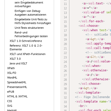
sein Eingabedokument
<
a
>
<
xsl:
text
>
</
mitverfolgen
<
a
>
="
</
a
>
Einfügen von Debug-
<
xsl:
value-of
se
Ausgaben automatisieren
<
a
>
"
</
a
>
Eingebettete Unit-Tests zu
</
xsl:
for-each
>
Hilfs-Stylesheets hinzufügen
<
xsl:
choose
>
Unit-Tests strukturieren
<
xsl:
when
test
=
"
Rand- und
<!-- schließe 
Fehlerbedingungen testen
<
a
>
&gt;
</
a
>
XSLT 1.0-Schnellreferenz
<
xsl:
apply-tem
Referenz: XSLT 1.0 & 2.0-
<
xsl:
call-temp
Elemente
<!-- schließen
XSLT- und XPath-Funktionen
<
a
>
&lt;
</
a
>
XSLT 3.0
<
a
>
/
<
xsl:
value
Java und XSLT
</
xsl:
when
>
XPath
<
xsl:
otherwise
>
XSL-FO
<
a
>
/
</
a
>
WordML
</
xsl:
otherwise
>
SpreadsheetML
</
xsl:
choose
>
PresentationML
<
a
>
&gt;
</
a
>
ePUB
</
xsl:
template
>
HTML & XHTML
<!-- Füge Zeilenende
CSS
<
xsl:
template
name
=
"
SVG
<
br
/>
MathML
<
xsl:
for-each
sele