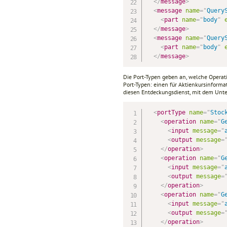
</
message
>
<
message
name
=
"
Query
<
part
name
=
"
body
"
</
message
>
<
message
name
=
"
Query
<
part
name
=
"
body
"
</
message
>
Die Port-Typen geben an, welche Operati
Port-Typen: einen für Aktienkursinforma
diesen Entdeckungsdienst, mit dem Unter
<
portType
name
=
"
Stoc
<
operation
name
=
"
G
<
input
message
=
"
<
output
message
=
</
operation
>
<
operation
name
=
"
G
<
input
message
=
"
<
output
message
=
</
operation
>
<
operation
name
=
"
G
<
input
message
=
"
<
output
message
=
</
operation
>