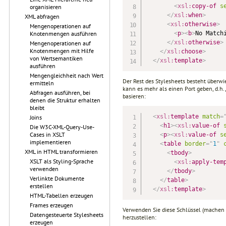
<
xsl:
copy-of
s
organisieren
</
xsl:
when
>
XML abfragen
<
xsl:
otherwise
>
Mengenoperationen auf
<
p
>
<
b
>
No Match
Knotenmengen ausführen
</
xsl:
otherwise
>
Mengenoperationen auf
Knotenmengen mit Hilfe
</
xsl:
choose
>
von Wertsemantiken
</
xsl:
template
>
ausführen
Mengengleichheit nach Wert
Der Rest des Stylesheets besteht über
ermitteln
kann es mehr als einen Port geben, d.h.
Abfragen ausführen, bei
basieren:
denen die Struktur erhalten
bleibt
<
xsl:
template
match
=
Joins
<
h1
>
<
xsl:
value-of
Die W3C-XML-Query-Use-
Cases in XSLT
<
p
>
<
xsl:
value-of
s
implementieren
<
table
border
=
"
1
"
XML in HTML transformieren
<
tbody
>
XSLT als Styling-Sprache
<
xsl:
apply-tem
verwenden
</
tbody
>
Verlinkte Dokumente
</
table
>
erstellen
</
xsl:
template
>
HTML-Tabellen erzeugen
Frames erzeugen
Verwenden Sie diese Schlüssel (machen S
Datengesteuerte Stylesheets
herzustellen:
erzeugen