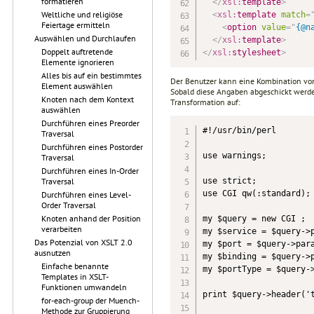
formatieren
</
xsl:
template
>
Weltliche und religiöse
<
xsl:
template
match
=
Feiertage ermitteln
<
option
value
=
"
{@n
Auswählen und Durchlaufen
</
xsl:
template
>
Doppelt auftretende
</
xsl:
stylesheet
>
Elemente ignorieren
Alles bis auf ein bestimmtes
Der Benutzer kann eine Kombination von 
Element auswählen
Sobald diese Angaben abgeschickt werden
Knoten nach dem Kontext
Transformation auf:
auswählen
Durchführen eines Preorder
#!/usr/bin/perl

Traversal
Durchführen eines Postorder
use warnings;

Traversal
Durchführen eines In-Order
use strict;

Traversal
use CGI qw(:standard);

Durchführen eines Level-
Order Traversal
Knoten anhand der Position
my $query = new CGI ;

verarbeiten
my $service = $query->p
Das Potenzial von XSLT 2.0
my $port = $query->para
ausnutzen
my $binding = $query->p
Einfache benannte
my $portType = $query->
Templates in XSLT-
Funktionen umwandeln
print $query->header('t
for-each-group der Muench-
Methode zur Gruppierung