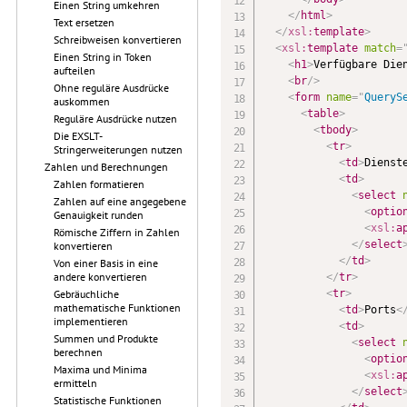
Einen String umkehren
</
html
>
Text ersetzen
</
xsl:
template
>
Schreibweisen konvertieren
<
xsl:
template
match
=
Einen String in Token
<
h1
>
Verfügbare Die
aufteilen
<
br
/>
Ohne reguläre Ausdrücke
<
form
name
=
"
QueryS
auskommen
<
table
>
Reguläre Ausdrücke nutzen
<
tbody
>
Die EXSLT-
<
tr
>
Stringerweiterungen nutzen
<
td
>
Dienst
Zahlen und Berechnungen
<
td
>
Zahlen formatieren
<
select
Zahlen auf eine angegebene
<
optio
Genauigkeit runden
<
xsl:
a
Römische Ziffern in Zahlen
</
select
konvertieren
</
td
>
Von einer Basis in eine
andere konvertieren
</
tr
>
<
tr
>
Gebräuchliche
mathematische Funktionen
<
td
>
Ports
<
implementieren
<
td
>
Summen und Produkte
<
select
berechnen
<
optio
Maxima und Minima
<
xsl:
a
ermitteln
</
select
Statistische Funktionen