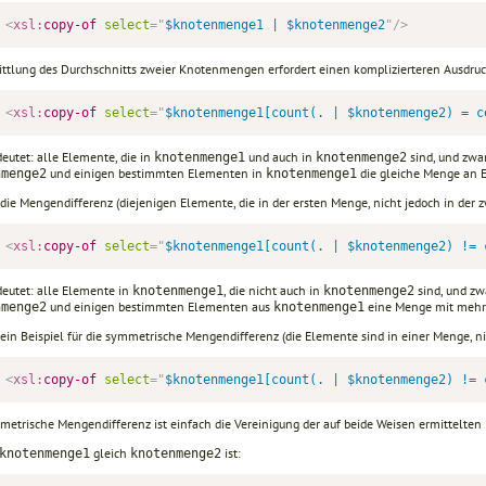
<
xsl:
copy-of
select
=
"
$knotenmenge1 | $knotenmenge2
"
/>
ittlung des Durchschnitts zweier Knotenmengen erfordert einen komplizierteren Ausdruc
<
xsl:
copy-of
select
=
"
$knotenmenge1[count(. | $knotenmenge2) = c
eutet: alle Elemente, die in
und auch in
sind, und zwar
knotenmenge1
knotenmenge2
und einigen bestimmten Elementen in
die gleiche Menge an E
nmenge2
knotenmenge1
 die Mengendifferenz (diejenigen Elemente, die in der ersten Menge, nicht jedoch in der z
<
xsl:
copy-of
select
=
"
$knotenmenge1[count(. | $knotenmenge2) != 
deutet: alle Elemente in
, die nicht auch in
sind, und zwa
knotenmenge1
knotenmenge2
und einigen bestimmten Elementen aus
eine Menge mit mehr 
nmenge2
knotenmenge1
t ein Beispiel für die symmetrische Mengendifferenz (die Elemente sind in einer Menge, n
<
xsl:
copy-of
select
=
"
$knotenmenge1[count(. | $knotenmenge2) != 
metrische Mengendifferenz ist einfach die Vereinigung der auf beide Weisen ermittelten 
gleich
ist:
knotenmenge1
knotenmenge2