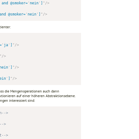
 and @smoker=
'
nein
'
]
"
/>
and @smoker=
'
nein
'
]
"
/>
ienter:
=
'
ja
'
]
"
/>
"
/>
nein
'
]
"
/>
ein
'
]
"
/>
dass die Mengenoperationen auch dann
tionieren auf einer höheren Abstraktionsebene.
gen interessiert sind:
n-->
-->
t-->