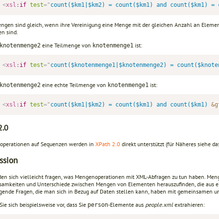
<
xsl:
if
test
=
"
count($km1|$km2) = count($km1) and count($km1) = 
ngen sind gleich, wenn ihre Vereinigung eine Menge mit der gleichen Anzahl an Elemen
en sind.
eine Teilmenge von
ist:
knotenmenge2
knotenmenge1
<
xsl:
if
test
=
"
count($knotenmenge1|$knotenmenge2) = count($knote
eine echte Teilmenge von
ist:
knotenmenge2
knotenmenge1
<
xsl:
if
test
=
"
count($km1|$km2) = count($km1) and count($km1) 
&g
2.0
perationen auf Sequenzen werden in
XPath 2.0
direkt unterstützt (für Näheres siehe d
ssion
den sich vielleicht fragen, was Mengenoperationen mit XML-Abfragen zu tun haben. Men
amkeiten und Unterschiede zwischen Mengen von Elementen herauszufinden, die aus e
gende Fragen, die man sich in Bezug auf Daten stellen kann, haben mit gemeinsamen u
Sie sich beispielsweise vor, dass Sie
-Elemente aus
people.xml
extrahieren:
person