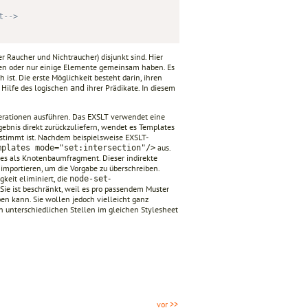
t-->
r Raucher und Nichtraucher) disjunkt sind. Hier
iden oder nur einige Elemente gemeinsam haben. Es
h ist. Die erste Möglichkeit besteht darin, ihren
 Hilfe des logischen
ihrer Prädikate. In diesem
and
erationen ausführen. Das EXSLT verwendet eine
gebnis direkt zurückzuliefern, wendet es Templates
estimmt ist. Nachdem beispielsweise EXSLT-
aus.
mplates mode="set:intersection"/>
ses als Knotenbaumfragment. Dieser indirekte
importieren, um die Vorgabe zu überschreiben.
gkeit eliminiert, die
-
node-set
ie ist beschränkt, weil es pro passendem Muster
en kann. Sie wollen jedoch vielleicht ganz
n unterschiedlichen Stellen im gleichen Stylesheet
vor >>