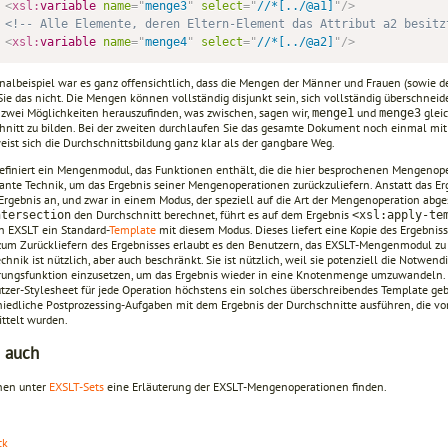
<
xsl:
variable
name
=
"
menge3
"
select
=
"
//*[../@a1]
"
/>
<!-- Alle Elemente, deren Eltern-Element das Attribut a2 besitz
<
xsl:
variable
name
=
"
menge4
"
select
=
"
//*[../@a2]
"
/>
nalbeispiel war es ganz offensichtlich, dass die Mengen der Männer und Frauen (sowie de
Sie das nicht. Die Mengen können vollständig disjunkt sein, sich vollständig überschne
r zwei Möglichkeiten herauszufinden, was zwischen, sagen wir,
und
gleic
menge1
menge3
hnitt zu bilden. Bei der zweiten durchlaufen Sie das gesamte Dokument noch einmal mit
eist sich die Durchschnittsbildung ganz klar als der gangbare Weg.
efiniert ein Mengenmodul, das Funktionen enthält, die die hier besprochenen Mengenop
sante Technik, um das Ergebnis seiner Mengenoperationen zurückzuliefern. Anstatt das Er
 Ergebnis an, und zwar in einem Modus, der speziell auf die Art der Mengenoperation abg
den Durchschnitt berechnet, führt es auf dem Ergebnis
ntersection
<xsl:apply-te
in EXSLT ein Standard-
Template
mit diesem Modus. Dieses liefert eine Kopie des Ergebnis
zum Zurückliefern des Ergebnisses erlaubt es den Benutzern, das EXSLT-Mengenmodul zu 
chnik ist nützlich, aber auch beschränkt. Sie ist nützlich, weil sie potenziell die Notwendi
rungsfunktion einzusetzen, um das Ergebnis wieder in eine Knotenmenge umzuwandeln. S
tzer-Stylesheet für jede Operation höchstens ein solches überschreibendes Template geb
hiedliche Postprozessing-Aufgaben mit dem Ergebnis der Durchschnitte ausführen, die vo
ittelt wurden.
 auch
nen unter
EXSLT-Sets
eine Erläuterung der EXSLT-Mengenoperationen finden.
ck