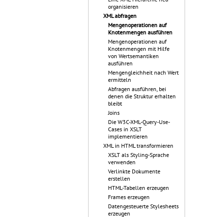
organisieren
XML abfragen
Mengenoperationen auf
Knotenmengen ausführen
Mengenoperationen auf
Knotenmengen mit Hilfe
von Wertsemantiken
ausführen
Mengengleichheit nach Wert
ermitteln
Abfragen ausführen, bei
denen die Struktur erhalten
bleibt
Joins
Die W3C-XML-Query-Use-
Cases in XSLT
implementieren
XML in HTML transformieren
XSLT als Styling-Sprache
verwenden
Verlinkte Dokumente
erstellen
HTML-Tabellen erzeugen
Frames erzeugen
Datengesteuerte Stylesheets
erzeugen