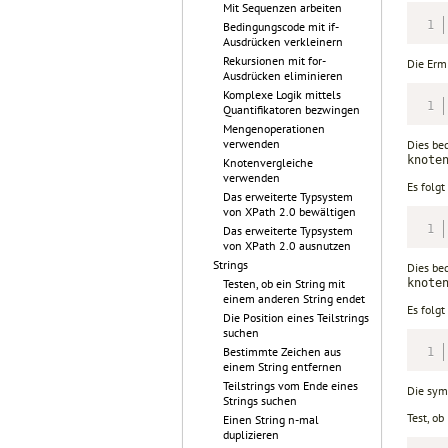
Mit Sequenzen arbeiten
Bedingungscode mit if-
Ausdrücken verkleinern
Rekursionen mit for-
Die Erm
Ausdrücken eliminieren
Komplexe Logik mittels
Quantifikatoren bezwingen
Mengenoperationen
verwenden
Dies bed
knote
Knotenvergleiche
verwenden
Es folgt
Das erweiterte Typsystem
von XPath 2.0 bewältigen
Das erweiterte Typsystem
von XPath 2.0 ausnutzen
Strings
Dies be
knote
Testen, ob ein String mit
einem anderen String endet
Es folg
Die Position eines Teilstrings
suchen
Bestimmte Zeichen aus
einem String entfernen
Teilstrings vom Ende eines
Die sym
Strings suchen
Test, ob
Einen String n-mal
duplizieren