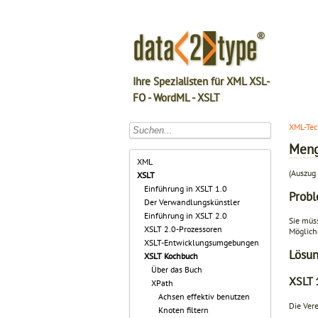
Ihre Spezialisten für XML XSL-
FO - WordML - XSLT
XML-Tec
Meng
XML
(Auszug 
XSLT
Einführung in XSLT 1.0
Prob
Der Verwandlungskünstler
Einführung in XSLT 2.0
Sie müs
XSLT 2.0-Prozessoren
Möglich
XSLT-Entwicklungsumgebungen
Lösu
XSLT Kochbuch
Über das Buch
XSLT 
XPath
Achsen effektiv benutzen
Die Vere
Knoten filtern