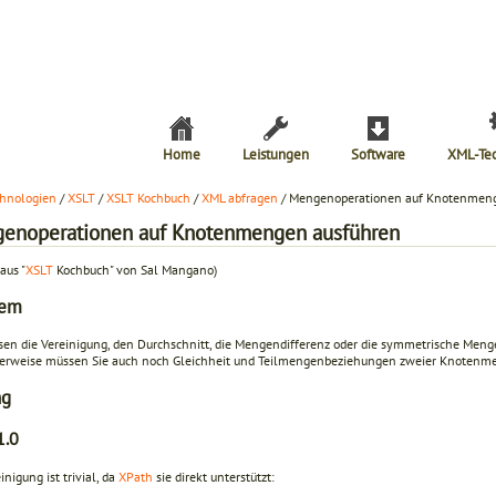
Home
Leistungen
Software
XML-Te
hnologien
/
XSLT
/
XSLT Kochbuch
/
XML abfragen
/ Mengenoperationen auf Knotenmen
enoperationen auf Knotenmengen ausführen
aus "
XSLT
Kochbuch" von Sal Mangano)
lem
sen die Vereinigung, den Durchschnitt, die Mengendifferenz oder die symmetrische Men
erweise müssen Sie auch noch Gleichheit und Teilmengenbeziehungen zweier Knotenme
ng
1.0
inigung ist trivial, da
XPath
sie direkt unterstützt: