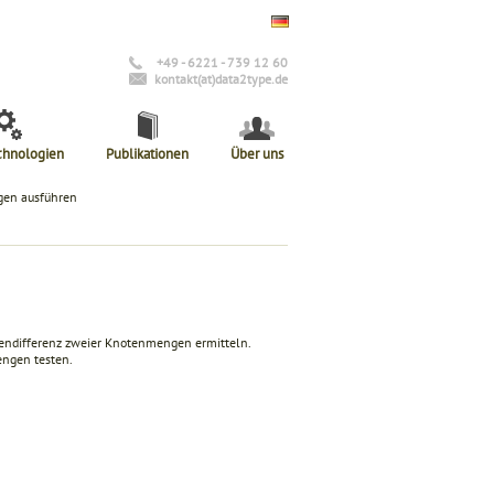
+49 - 6221 - 739 12 60
kontakt(at)data2type.de
chnologien
Publikationen
Über uns
gen ausführen
gendifferenz zweier Knotenmengen ermitteln.
ngen testen.