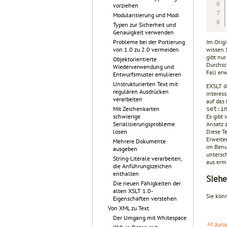
vorziehen
Modularisierung und Modi
Typen zur Sicherheit und
Genauigkeit verwenden
Im Origi
Probleme bei der Portierung
wissen 
von 1.0 zu 2.0 vermeiden
gibt nu
Objektorientierte
Durchsc
Wiederverwendung und
Fall erw
Entwurfsmuster emulieren
Unstrukturierten Text mit
EXSLT d
regulären Ausdrücken
interes
verarbeiten
auf das
Mit Zeichenkarten
set:i
Es gibt 
schwierige
Ansatz 
Serialisierungsprobleme
Diese Te
lösen
Erweite
Mehrere Dokumente
im Benu
ausgeben
untersc
String-Literale verarbeiten,
aus erm
die Anführungszeichen
enthalten
Siehe
Die neuen Fähigkeiten der
alten XSLT 1.0-
Sie kön
Eigenschaften verstehen
Von XML zu Text
Der Umgang mit Whitespace
<< zurü