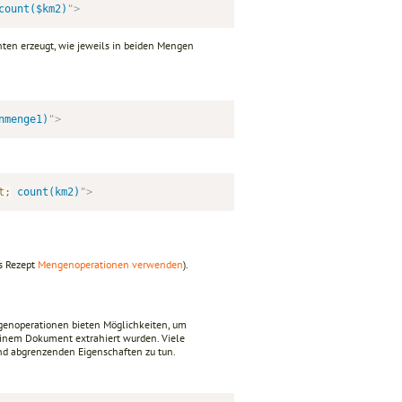
count($km2)
"
>
ten erzeugt, wie jeweils in beiden Mengen
nmenge1)
"
>
t;
 count(km2)
"
>
as Rezept
Mengenoperationen verwenden
).
genoperationen bieten Möglichkeiten, um
inem Dokument extrahiert wurden. Viele
nd abgrenzenden Eigenschaften zu tun.