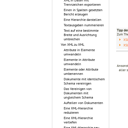
XML in Daten mit
Trennzeichen exportieren
Einen in Spalten gesetzten
Bericht erzeugen
Eine Hierarchie darstellen
Textausgaben nummerieren
Tipp de
Text auf eine bestimmte
Zum T
Breite und Ausrichtung
umbrechen
XS
Von XML zu XML
XS
Attribute in Elemente
umwandeln
Elemente in Attribute
umwandeln
Ansonst
Elemente oder Attribute
aller 
umbenennen
Dokumente mit identischem
Schema vereinigen
Das Vereinigen von
Dokumenten mit
ungleichem Schema
Aufteilen von Dokumenten
Eine XML-Hierarchie
reduzieren
Eine XML-Hierarchie
vertiefen
Eine XML-Hierarchie neu