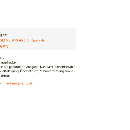
g an:
SLT 3 und XPath 3 für Entwickler
XQuery
 KG
n ausdrucken.
ie die gebundene Ausgabe: Das Werk einschließlich
ervielfältigung, Übersetzung, Mikroverfilmung sowie
Systemen.
ommentar(at)oreilly.de