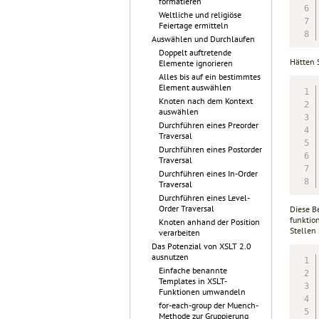
formatieren
Weltliche und religiöse
Feiertage ermitteln
Auswählen und Durchlaufen
Doppelt auftretende
Hätten 
Elemente ignorieren
Alles bis auf ein bestimmtes
Element auswählen
Knoten nach dem Kontext
auswählen
Durchführen eines Preorder
Traversal
Durchführen eines Postorder
Traversal
Durchführen eines In-Order
Traversal
Durchführen eines Level-
Order Traversal
Diese B
funktio
Knoten anhand der Position
Stellen
verarbeiten
Das Potenzial von XSLT 2.0
ausnutzen
Einfache benannte
Templates in XSLT-
Funktionen umwandeln
for-each-group der Muench-
Methode zur Gruppierung