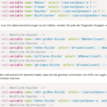
<
xsl:
variable
name
=
"
Männer
"
select
=
"
//person[@sex=
'
m
'
]
"
/>
<
xsl:
variable
name
=
"
Frauen
"
select
=
"
//person[@sex=
'
w
'
]
"
/>
<
xsl:
variable
name
=
"
Raucher
"
select
=
"
//person[@smoker=
'
ja
'
]
"
/>
<
xsl:
variable
name
=
"
Nichtraucher
"
select
=
"
//person[@smoker=
'
nei
ie nun mit Lebensversicherungen zu tun hätten, würden Sie jede der folgenden Gruppen v
<!-- Männliche Raucher -->
<
xsl:
variable
name
=
"
sehr-großes-Risiko
"
select
=
"
$Männer[count(.
<!-- Weibliche Raucher -->
<
xsl:
variable
name
=
"
hohes-Risiko
"
select
=
"
$Frauen[count(. | $Ra
<!-- Männliche Nichtraucher -->
<
xsl:
variable
name
=
"
mittleres-Risiko
"
select
=
"
$Männer[count(. |
<!-- Weibliche Nichtraucher -->
<
xsl:
variable
name
=
"
geringes-Risiko
"
select
=
"
$Frauen[count(. | 
den wahrscheinlich bemerkt haben, dass Sie die gleichen Antworten mit Hilfe von Logik 
erhalten können:
<!-- Männliche Raucher -->
<
xsl:
variable
name
=
"
sehr-großes-Risiko
"
select
=
"
//person[@sex=
'
<!-- Weibliche Raucher -->
<
xsl:
variable
name
=
"
hohes-Risiko
"
select
=
"
//person[@sex=
'
w
'
 and
<!-- Männliche Nichtraucher -->