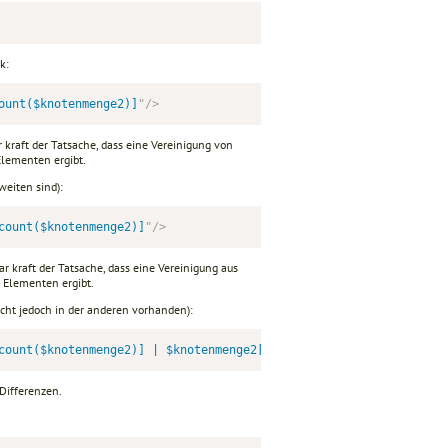
k:
ount($knotenmenge2)]
"
/>
 kraft der Tatsache, dass eine Vereinigung von
lementen ergibt.
weiten sind):
count($knotenmenge2)]
"
/>
r kraft der Tatsache, dass eine Vereinigung aus
Elementen ergibt.
icht jedoch in der anderen vorhanden):
count($knotenmenge2)] | $knotenmenge2[count(. | $knotenmenge1) !
Differenzen.