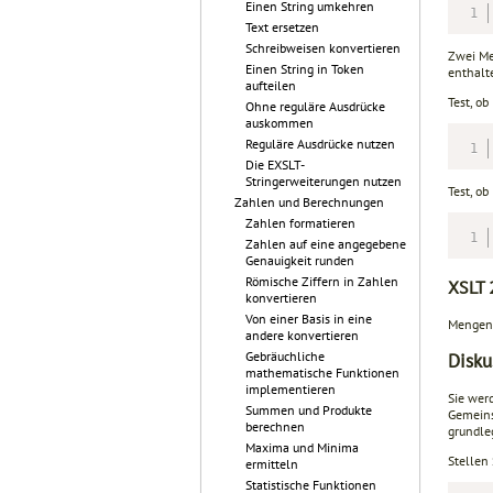
Einen String umkehren
Text ersetzen
Schreibweisen konvertieren
Zwei Me
Einen String in Token
enthalt
aufteilen
Test, ob
Ohne reguläre Ausdrücke
auskommen
Reguläre Ausdrücke nutzen
Die EXSLT-
Stringerweiterungen nutzen
Test, ob
Zahlen und Berechnungen
Zahlen formatieren
Zahlen auf eine angegebene
Genauigkeit runden
Römische Ziffern in Zahlen
XSLT 
konvertieren
Von einer Basis in eine
Mengeno
andere konvertieren
Gebräuchliche
Disku
mathematische Funktionen
implementieren
Sie wer
Summen und Produkte
Gemeins
berechnen
grundle
Maxima und Minima
Stellen 
ermitteln
Statistische Funktionen