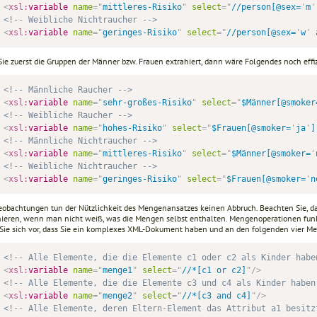
<
xsl:
variable
name
=
"
mittleres-Risiko
"
select
=
"
//person[@sex=
'
m
'
<!-- Weibliche Nichtraucher -->
<
xsl:
variable
name
=
"
geringes-Risiko
"
select
=
"
//person[@sex=
'
w
'
 
Sie zuerst die Gruppen der Männer bzw. Frauen extrahiert, dann wäre Folgendes noch effiz
<!-- Männliche Raucher -->
<
xsl:
variable
name
=
"
sehr-großes-Risiko
"
select
=
"
$Männer[@smoker
<!-- Weibliche Raucher -->
<
xsl:
variable
name
=
"
hohes-Risiko
"
select
=
"
$Frauen[@smoker=
'
ja
'
]
<!-- Männliche Nichtraucher -->
<
xsl:
variable
name
=
"
mittleres-Risiko
"
select
=
"
$Männer[@smoker=
'
<!-- Weibliche Nichtraucher -->
<
xsl:
variable
name
=
"
geringes-Risiko
"
select
=
"
$Frauen[@smoker=
'
n
eobachtungen tun der Nützlichkeit des Mengenansatzes keinen Abbruch. Beachten Sie, 
nieren, wenn man nicht weiß, was die Mengen selbst enthalten. Mengenoperationen funk
 Sie sich vor, dass Sie ein komplexes XML-Dokument haben und an den folgenden vier Men
<!-- Alle Elemente, die die Elemente c1 oder c2 als Kinder habe
<
xsl:
variable
name
=
"
menge1
"
select
=
"
//*[c1 or c2]
"
/>
<!-- Alle Elemente, die die Elemente c3 und c4 als Kinder haben
<
xsl:
variable
name
=
"
menge2
"
select
=
"
//*[c3 and c4]
"
/>
<!-- Alle Elemente, deren Eltern-Element das Attribut a1 besitz