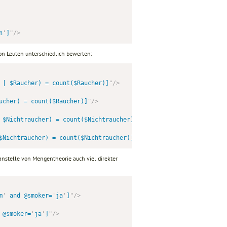
n
'
]
"
/>
on Leuten unterschiedlich bewerten:
 | $Raucher) = count($Raucher)]
"
/>
ucher) = count($Raucher)]
"
/>
 $Nichtraucher) = count($Nichtraucher)]
"
/>
$Nichtraucher) = count($Nichtraucher)]
"
/>
anstelle von Mengentheorie auch viel direkter
m
'
 and @smoker=
'
ja
'
]
"
/>
 @smoker=
'
ja
'
]
"
/>