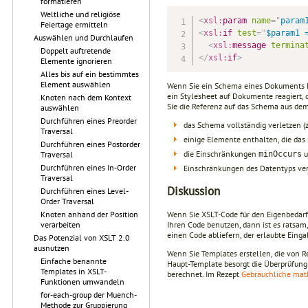
formatieren
Weltliche und religiöse
<
xsl:
param
name
=
"
param
Feiertage ermitteln
<
xsl:
if
test
=
"
$param1 
Auswählen und Durchlaufen
<
xsl:
message
termina
Doppelt auftretende
</
xsl:
if
>
Elemente ignorieren
Alles bis auf ein bestimmtes
Element auswählen
Wenn Sie ein Schema eines Dokuments ken
ein Stylesheet auf Dokumente reagiert, di
Knoten nach dem Kontext
Sie die Referenz auf das Schema aus de
auswählen
Durchführen eines Preorder
das Schema vollständig verletzen (
Traversal
einige Elemente enthalten, die das
Durchführen eines Postorder
die Einschränkungen
u
minOccurs
Traversal
Durchführen eines In-Order
Einschränkungen des Datentyps ver
Traversal
Diskussion
Durchführen eines Level-
Order Traversal
Wenn Sie XSLT-Code für den Eigenbedarf
Knoten anhand der Position
Ihren Code benutzen, dann ist es ratsa
verarbeiten
einen Code abliefern, der erlaubte Ein
Das Potenzial von XSLT 2.0
ausnutzen
Wenn Sie Templates erstellen, die von R
Einfache benannte
Haupt-Template besorgt die Überprüfung 
Templates in XSLT-
berechnet. Im Rezept
Gebräuchliche mat
Funktionen umwandeln
for-each-group der Muench-
Methode zur Gruppierung