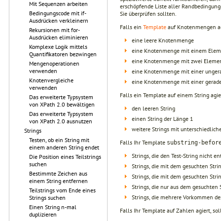
Mit Sequenzen arbeiten
erschöpfende Liste aller Randbedingunge
Bedingungscode mit if-
Sie überprüfen sollten.
Ausdrücken verkleinern
Falls ein
Template
auf Knotenmengen agie
Rekursionen mit for-
Ausdrücken eliminieren
eine leere Knotenmenge
Komplexe Logik mittels
eine Knotenmenge mit einem Elem
Quantifikatoren bezwingen
eine Knotenmenge mit zwei Eleme
Mengenoperationen
verwenden
eine Knotenmenge mit einer unger
Knotenvergleiche
eine Knotenmenge mit einer gerade
verwenden
Falls ein Template auf einem String agier
Das erweiterte Typsystem
von XPath 2.0 bewältigen
den leeren String
Das erweiterte Typsystem
einen String der Länge 1
von XPath 2.0 ausnutzen
weitere Strings mit unterschiedlich
Strings
Testen, ob ein String mit
Falls Ihr Template
substring-befor
einem anderen String endet
Strings, die den Test-String nicht e
Die Position eines Teilstrings
suchen
Strings, die mit dem gesuchten Str
Bestimmte Zeichen aus
Strings, die mit dem gesuchten Stri
einem String entfernen
Strings, die nur aus dem gesuchten 
Teilstrings vom Ende eines
Strings, die mehrere Vorkommen des
Strings suchen
Einen String n-mal
Falls Ihr Template auf Zahlen agiert, sol
duplizieren