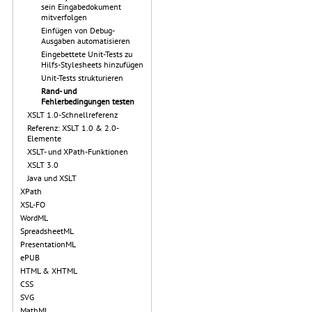
sein Eingabedokument
mitverfolgen
Einfügen von Debug-
Ausgaben automatisieren
Eingebettete Unit-Tests zu
Hilfs-Stylesheets hinzufügen
Unit-Tests strukturieren
Rand- und
Fehlerbedingungen testen
XSLT 1.0-Schnellreferenz
Referenz: XSLT 1.0 & 2.0-
Elemente
XSLT- und XPath-Funktionen
XSLT 3.0
Java und XSLT
XPath
XSL-FO
WordML
SpreadsheetML
PresentationML
ePUB
HTML & XHTML
CSS
SVG
MathML