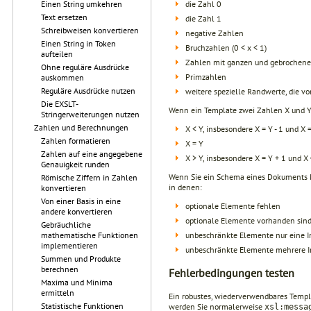
die Zahl 0
Einen String umkehren
Text ersetzen
die Zahl 1
Schreibweisen konvertieren
negative Zahlen
Einen String in Token
Bruchzahlen (0 < x < 1)
aufteilen
Zahlen mit ganzen und gebrochene
Ohne reguläre Ausdrücke
Primzahlen
auskommen
Reguläre Ausdrücke nutzen
weitere spezielle Randwerte, die v
Die EXSLT-
Wenn ein Template zwei Zahlen X und Y v
Stringerweiterungen nutzen
Zahlen und Berechnungen
X < Y, insbesondere X = Y - 1 und X =
Zahlen formatieren
X = Y
Zahlen auf eine angegebene
X > Y, insbesondere X = Y + 1 und X =
Genauigkeit runden
Wenn Sie ein Schema eines Dokuments ken
Römische Ziffern in Zahlen
in denen:
konvertieren
Von einer Basis in eine
optionale Elemente fehlen
andere konvertieren
optionale Elemente vorhanden sin
Gebräuchliche
unbeschränkte Elemente nur eine 
mathematische Funktionen
implementieren
unbeschränkte Elemente mehrere 
Summen und Produkte
berechnen
Fehlerbedingungen testen
Maxima und Minima
ermitteln
Ein robustes, wiederverwendbares Templa
Statistische Funktionen
werden Sie normalerweise
xsl:messa