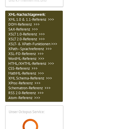
und KI-Themen mit uns!
XML-Nachschlagewerk:
XML 1.0 & 1.1-Referenz >>>
DOM-Referenz >>>
SAX-Referenz >>>
XSLT 1.0-Referenz >>>
XSLT 2.0-Referenz >>>
XSLT- & XPath-Funktionen >>>
XPath–Sprachreferenz >>>
XSL-FO-Referenz >>>
WordML-Referenz >>>
HTML/XHTML-Referenz >>>
CSS-Referenz >>>
MathML-Referenz >>>
XML Schema-Referenz >>>
XProc-Referenz >>>
Schematron-Referenz >>>
RSS 2.0-Referenz >>>
Atom-Referenz >>>
Unser Octopus Service: