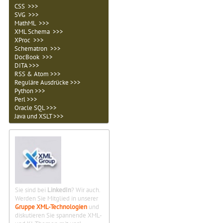
CSS >>>
SVG >>>
MathML >>>
XML Schema >>>
XProc >>>
Schematron >>>
DocBook >>>
DITA >>>
RSS & Atom >>>
Reguläre Ausdrücke >>>
Python >>>
Perl >>>
Oracle SQL >>>
Java und XSLT >>>
Sie sind bei
LinkedIn
? Wir auch.
Werden Sie Mitglied in unserer
Gruppe XML-Technologien
und
diskutieren Sie spannende XML-