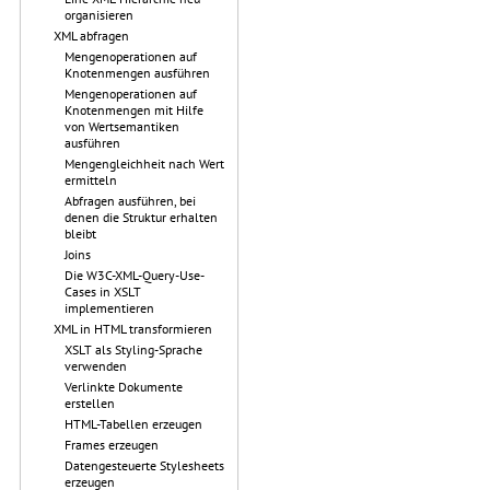
organisieren
XML abfragen
Mengenoperationen auf
Knotenmengen ausführen
Mengenoperationen auf
Knotenmengen mit Hilfe
von Wertsemantiken
ausführen
Mengengleichheit nach Wert
ermitteln
Abfragen ausführen, bei
denen die Struktur erhalten
bleibt
Joins
Die W3C-XML-Query-Use-
Cases in XSLT
implementieren
XML in HTML transformieren
XSLT als Styling-Sprache
verwenden
Verlinkte Dokumente
erstellen
HTML-Tabellen erzeugen
Frames erzeugen
Datengesteuerte Stylesheets
erzeugen