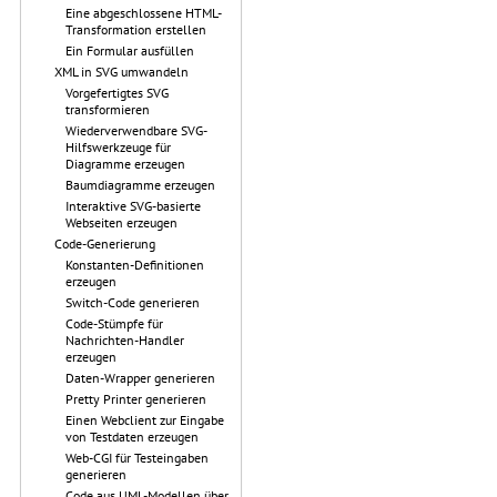
Eine abgeschlossene HTML-
Transformation erstellen
Ein Formular ausfüllen
XML in SVG umwandeln
Vorgefertigtes SVG
transformieren
Wiederverwendbare SVG-
Hilfswerkzeuge für
Diagramme erzeugen
Baumdiagramme erzeugen
Interaktive SVG-basierte
Webseiten erzeugen
Code-Generierung
Konstanten-Definitionen
erzeugen
Switch-Code generieren
Code-Stümpfe für
Nachrichten-Handler
erzeugen
Daten-Wrapper generieren
Pretty Printer generieren
Einen Webclient zur Eingabe
von Testdaten erzeugen
Web-CGI für Testeingaben
generieren
Code aus UML-Modellen über