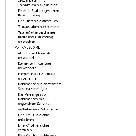
XML in Daten mit
Trennzeichen exportieren
Einen in Spalten gesetzten
Bericht erzeugen
Eine Hierarchie darstellen
Textausgaben nummerieren
Text auf eine bestimmte
Breite und Ausrichtung
umbrechen
Von XML zu XML
Attribute in Elemente
umwandeln
Elemente in Attribute
umwandeln
Elemente oder Attribute
umbenennen
Dokumente mit identischem
Schema vereinigen
Das Vereinigen von
Dokumenten mit
ungleichem Schema
Aufteilen von Dokumenten
Eine XML-Hierarchie
reduzieren
Eine XML-Hierarchie
vertiefen
Eine XML-Hierarchie neu