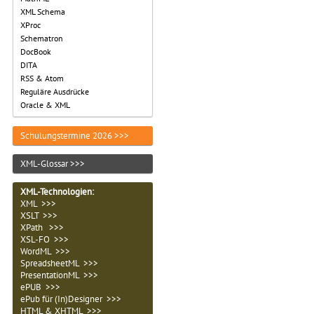
XML Schema
XProc
Schematron
DocBook
DITA
RSS & Atom
Reguläre Ausdrücke
Oracle & XML
Schulungstermine 2026 >>>
XML-Glossar >>>
XML-Technologien
:
XML >>>
XSLT >>>
XPath >>>
XSL-FO >>>
WordML >>>
SpreadsheetML >>>
PresentationML >>>
ePUB >>>
ePub für (In)Designer >>>
HTML & XHTML >>>