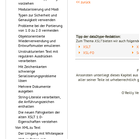
<< zurück
vorziehen
Modularisierung und Modi
Typen zur Sicherheit und
Genauigkeit verwenden
Probleme bei der Portierung
von 1.0 zu 2.0 vermeiden
Objektorientierte
Tipp der data2type-Redaktion:
Wiederverwendung und
Zum Thema
XSLT
bieten wir auch folgende
Entwurfsmuster emulieren
XSLT
X
Unstrukturierten Text mit
XSL-FO
S
regulären Ausdrücken
verarbeiten
Mit Zeichenkarten
F
schwierige
Ansonsten unterliegt dieses Kapitel a
Serialisierungsprobleme
aller seiner Teile ist urheberrechtlich
lösen
Mehrere Dokumente
ausgeben
O'Reilly V
String-Literale verarbeiten,
die Anführungszeichen
enthalten
Die neuen Fähigkeiten der
alten XSLT 1.0-
Eigenschaften verstehen
Von XML zu Text
Der Umgang mit Whitespace