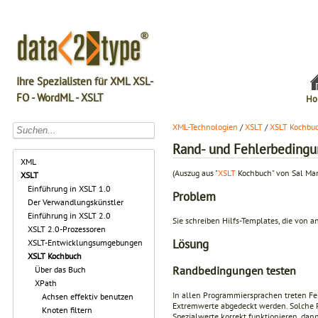
Ihre Spezialisten für XML XSL-
FO - WordML - XSLT
Ho
XML-Technologien
/
XSLT
/
XSLT Kochbu
Rand- und Fehlerbedingu
XML
(Auszug aus "
XSLT
Kochbuch" von Sal Ma
XSLT
Einführung in XSLT 1.0
Problem
Der Verwandlungskünstler
Einführung in XSLT 2.0
Sie schreiben Hilfs-Templates, die von a
XSLT 2.0-Prozessoren
Lösung
XSLT-Entwicklungsumgebungen
XSLT Kochbuch
Randbedingungen testen
Über das Buch
XPath
In allen Programmiersprachen treten Fe
Achsen effektiv benutzen
Extremwerte abgedeckt werden. Solche 
Knoten filtern
Spezialwerte korrekt funktionieren, dann