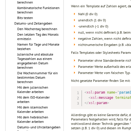
berechnen
Wenn ein Template auf Zahlen agiert, d
Kombinatorische Funktionen
berechnen
NaN (0 div 0)
Bits testen
unendlich (1 div 0)
Datums- und Zeitangaben
-unendlich (-1 div 0)
Den Wochentag berechnen
null, wenn nicht definiert (z.B. bei
Den letzten Tag des Monats
negative Zahlen, wenn nicht definier
ermitteln
Namen für Tage und Monate
nichtnumerische Eingaben (z.B. »bl
beziehen
Falls Templates oder Stylesheets Parame
Julianische und absolute
Tageszahlen aus einem
Parameter ohne Standardwerte nich
angegebenen Datum
Parameter Werte außerhalb des er
berechnen
Parameter Werte vom falschen Ty
Die Wochennummer für ein
bestimmtes Datum
Nicht gesetzte Parameter finden Sie mit
berechnen
Mit dem julianischen
Kalender arbeiten
<
xsl:
param
name
=
"
param
Mit dem ISO-Kalender
<
xsl:
message
termina
arbeiten
</
xsl:
param
>
Mit dem islamischen
Kalender arbeiten
Allerdings gibt es keine Garantie dafür,
Mit dem hebräischen
Parameters festgehalten wird, falls für
Kalender arbeiten
wohlwollend dieser Technik gegenüber.
Datums- und Uhrzeitangaben
setzen (z.B. 1 div 0) und diesen im Rump