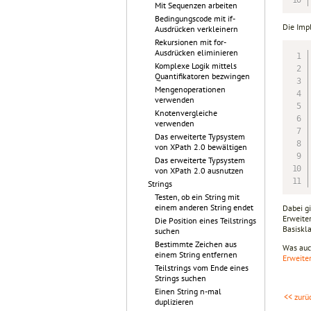
Mit Sequenzen arbeiten
Bedingungscode mit if-
Die Imp
Ausdrücken verkleinern
Rekursionen mit for-
Ausdrücken eliminieren
Komplexe Logik mittels
Quantifikatoren bezwingen
Mengenoperationen
verwenden
Knotenvergleiche
verwenden
Das erweiterte Typsystem
von XPath 2.0 bewältigen
Das erweiterte Typsystem
von XPath 2.0 ausnutzen
Strings
Testen, ob ein String mit
einem anderen String endet
Dabei g
Erweite
Die Position eines Teilstrings
Basiskl
suchen
Bestimmte Zeichen aus
Was auc
einem String entfernen
Erweite
Teilstrings vom Ende eines
Strings suchen
Einen String n-mal
<< zurü
duplizieren