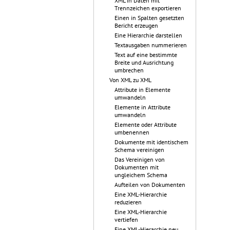
XML in Daten mit
Trennzeichen exportieren
Einen in Spalten gesetzten
Bericht erzeugen
Eine Hierarchie darstellen
Textausgaben nummerieren
Text auf eine bestimmte
Breite und Ausrichtung
umbrechen
Von XML zu XML
Attribute in Elemente
umwandeln
Elemente in Attribute
umwandeln
Elemente oder Attribute
umbenennen
Dokumente mit identischem
Schema vereinigen
Das Vereinigen von
Dokumenten mit
ungleichem Schema
Aufteilen von Dokumenten
Eine XML-Hierarchie
reduzieren
Eine XML-Hierarchie
vertiefen
Eine XML-Hierarchie neu