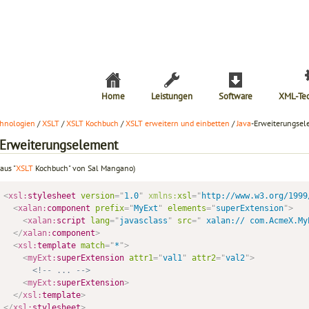
Home
Leistungen
Software
XML-Te
hnologien
/
XSLT
/
XSLT Kochbuch
/
XSLT erweitern und einbetten
/
Java
-Erweiterungse
-Erweiterungselement
aus "
XSLT
Kochbuch" von Sal Mangano)
<
xsl:
stylesheet
version
=
"
1.0
"
xmlns:
xsl
=
"
http://www.w3.org/1999
<
xalan:
component
prefix
=
"
MyExt
"
elements
=
"
superExtension
"
>
<
xalan:
script
lang
=
"
javasclass
"
src
=
"
 xalan:// com.AcmeX.My
</
xalan:
component
>
<
xsl:
template
match
=
"
*
"
>
<
myExt:
superExtension
attr1
=
"
val1
"
attr2
=
"
val2
"
>
<!-- ... -->
<
myExt:
superExtension
>
</
xsl:
template
>
</
xsl:
stylesheet
>