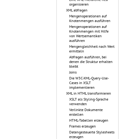
organisieren
XML abfragen
Mengenoperationen auf
Knotenmengen ausführen
Mengenoperationen auf
Knotenmengen mit Hilfe
von Wertsemantiken
ausführen
Mengengleichheit nach Wert
ermitteln
Abfragen ausführen, bei
denen die Struktur erhalten
bleibt
Joins
Die W3C-XML-Query-Use-
Cases in XSLT
implementieren
XML in HTML transformieren
XSLT als Styling-Sprache
verwenden
Verlinkte Dokumente
erstellen
HTML-Tabellen erzeugen
Frames erzeugen
Datengesteuerte Stylesheets
erzeugen