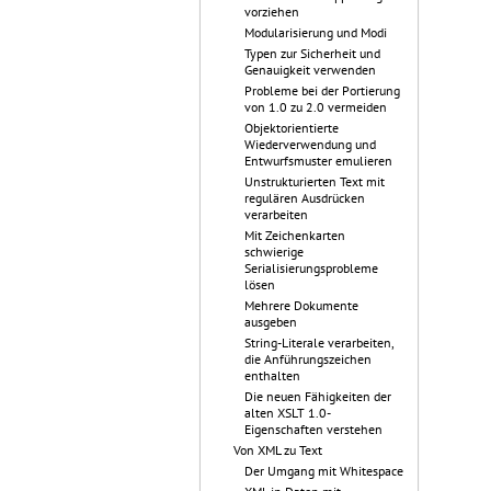
vorziehen
Modularisierung und Modi
Typen zur Sicherheit und
Genauigkeit verwenden
Probleme bei der Portierung
von 1.0 zu 2.0 vermeiden
Objektorientierte
Wiederverwendung und
Entwurfsmuster emulieren
Unstrukturierten Text mit
regulären Ausdrücken
verarbeiten
Mit Zeichenkarten
schwierige
Serialisierungsprobleme
lösen
Mehrere Dokumente
ausgeben
String-Literale verarbeiten,
die Anführungszeichen
enthalten
Die neuen Fähigkeiten der
alten XSLT 1.0-
Eigenschaften verstehen
Von XML zu Text
Der Umgang mit Whitespace