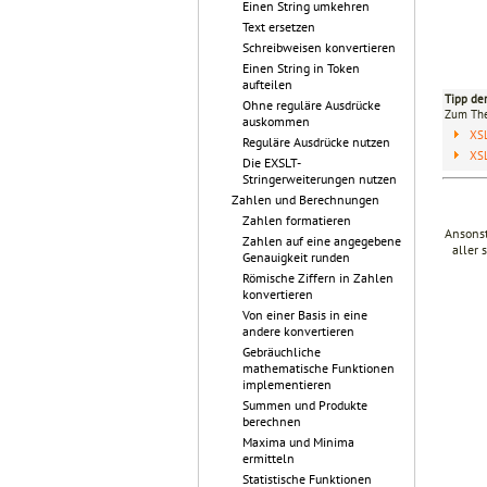
Einen String umkehren
Text ersetzen
Schreibweisen konvertieren
Einen String in Token
aufteilen
Tipp de
Ohne reguläre Ausdrücke
Zum T
auskommen
XS
Reguläre Ausdrücke nutzen
XS
Die EXSLT-
Stringerweiterungen nutzen
Zahlen und Berechnungen
Zahlen formatieren
Ansonst
Zahlen auf eine angegebene
aller 
Genauigkeit runden
Römische Ziffern in Zahlen
konvertieren
Von einer Basis in eine
andere konvertieren
Gebräuchliche
mathematische Funktionen
implementieren
Summen und Produkte
berechnen
Maxima und Minima
ermitteln
Statistische Funktionen