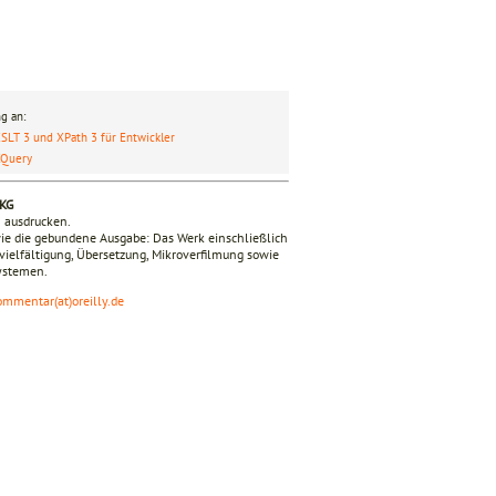
g an:
SLT 3 und XPath 3 für Entwickler
XQuery
 KG
n ausdrucken.
ie die gebundene Ausgabe: Das Werk einschließlich
ervielfältigung, Übersetzung, Mikroverfilmung sowie
Systemen.
ommentar(at)oreilly.de