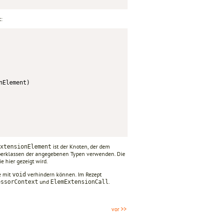
:
Element)

ist der Knoten, der dem
xtensionElement
 Oberklassen der angegebenen Typen verwenden. Die
ie hier gezeigt wird.
e mit
verhindern können. Im Rezept
void
und
.
essorContext
ElemExtensionCall
vor >>