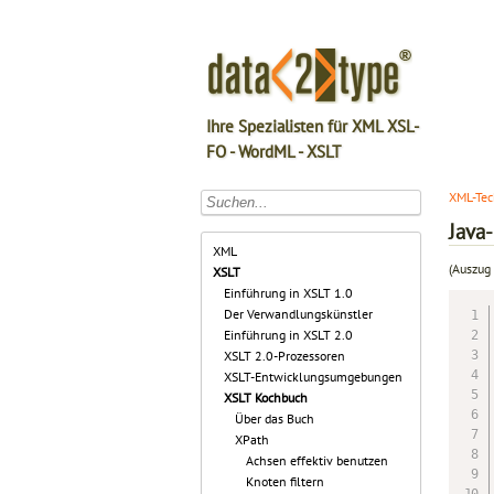
Ihre Spezialisten für XML XSL-
FO - WordML - XSLT
XML-Tec
Java
XML
(Auszug 
XSLT
Einführung in XSLT 1.0
Der Verwandlungskünstler
Einführung in XSLT 2.0
XSLT 2.0-Prozessoren
XSLT-Entwicklungsumgebungen
XSLT Kochbuch
Über das Buch
XPath
Achsen effektiv benutzen
Knoten filtern