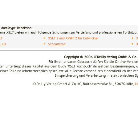
r data2type-Redaktion:
hema
XSLT
bieten wir auch folgende Schulungen zur Vertiefung und professionellen Fortbildun
LT
XSLT 2 und XPath 2 für Entwickler
X
L-FO
Schematron
Copyright © 2006 O'Reilly Verlag GmbH & Co.
Für Ihren privaten Gebrauch dürfen Sie die Online-Versio
en unterliegt dieses Kapitel aus dem Buch "XSLT Kochbuch" denselben Bestimmungen, w
seiner Teile ist urheberrechtlich geschützt. Alle Rechte vorbehalten einschließlich der V
Einspeicherung und Verarbeitung in elektronischen 
O'Reilly Verlag GmbH & Co. KG, Balthasarstraße 81, 50670 Köln,
k