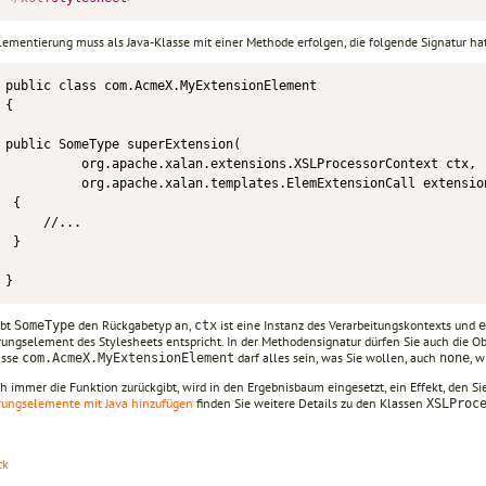
lementierung muss als Java-Klasse mit einer Methode erfolgen, die folgende Signatur hat
public class com.AcmeX.MyExtensionElement

{

public SomeType superExtension(

          org.apache.xalan.extensions.XSLProcessorContext ctx,

          org.apache.xalan.templates.ElemExtensionCall extension
 {

     //...

 }

}
ibt
den Rückgabetyp an,
ist eine Instanz des Verarbeitungskontexts und
SomeType
ctx
e
rungselement des Stylesheets entspricht. In der Methodensignatur dürfen Sie auch die
asse
darf alles sein, was Sie wollen, auch
, w
com.AcmeX.MyExtensionElement
none
h immer die Funktion zurückgibt, wird in den Ergebnisbaum eingesetzt, ein Effekt, den Si
rungselemente mit Java hinzufügen
finden Sie weitere Details zu den Klassen
XSLProc
ck