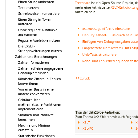
Einen String umkehren
Treebeard
ist ein Open Source-Projekt, d
mehr eine Art visuelle
XSLT-Entwicklu
Text ersetzen
hilfreich sein.
Schreibweisen konvertieren
Einen String in Token
aufteilen
xsl:message effektiv einsetzen
Ohne reguläre Ausdrücke
auskommen
Den Stylesheet-Fluss durch sein E
Reguläre Ausdrücke nutzen
Einfügen von Debug-Ausgaben auto
Die EXSLT-
Eingebettete Unit-Tests zu Hilfs-St
Stringerweiterungen nutzen
Unit-Tests strukturieren
Zahlen und Berechnungen
Rand- und Fehlerbedingungen test
Zahlen formatieren
Zahlen auf eine angegebene
Genauigkeit runden
<< zurück
Römische Ziffern in Zahlen
konvertieren
Von einer Basis in eine
andere konvertieren
Gebräuchliche
mathematische Funktionen
implementieren
Tipp der data2type-Redaktion:
Summen und Produkte
Zum Thema
XSLT
bieten wir auch folgende
berechnen
XSLT
X
Maxima und Minima
XSL-FO
S
ermitteln
Statistische Funktionen