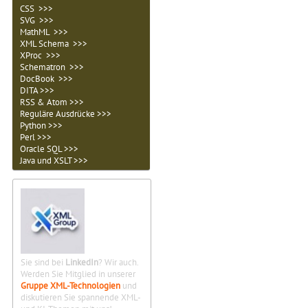
CSS >>>
SVG >>>
MathML >>>
XML Schema >>>
XProc >>>
Schematron >>>
DocBook >>>
DITA >>>
RSS & Atom >>>
Reguläre Ausdrücke >>>
Python >>>
Perl >>>
Oracle SQL >>>
Java und XSLT >>>
Sie sind bei
LinkedIn
? Wir auch.
Werden Sie Mitglied in unserer
Gruppe XML-Technologien
und
diskutieren Sie spannende XML-