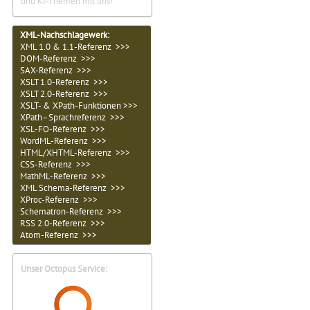
und KI-Themen mit uns!
XML-Nachschlagewerk:
XML 1.0 & 1.1-Referenz >>>
DOM-Referenz >>>
SAX-Referenz >>>
XSLT 1.0-Referenz >>>
XSLT 2.0-Referenz >>>
XSLT- & XPath-Funktionen >>>
XPath–Sprachreferenz >>>
XSL-FO-Referenz >>>
WordML-Referenz >>>
HTML/XHTML-Referenz >>>
CSS-Referenz >>>
MathML-Referenz >>>
XML Schema-Referenz >>>
XProc-Referenz >>>
Schematron-Referenz >>>
RSS 2.0-Referenz >>>
Atom-Referenz >>>
Unser Octopus Service: