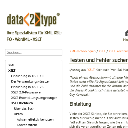
Ihre Spezialisten für XML XSL-
FO - WordML - XSLT
Ho
XML-Technologien
/
XSLT
/
XSLT Kochbu
Testen und Fehler suche
XML
(Auszug aus "
XSLT
Kochbuch" von Sal Ma
XSLT
Einführung in XSLT 1.0
"Nach einem Absturz kommt oft eine Mel
Der Verwandlungskünstler
Dabei steht »ID« für Eigentümlichkeit (en
und die Zahl dahinter für die Anzahl de
Einführung in XSLT 2.0
die dieses Produkt noch hätte getestet 
XSLT 2.0-Prozessoren
Guy Kawasaki
XSLT-Entwicklungsumgebungen
Einleitung
XSLT Kochbuch
Über das Buch
Viele der XSLT-Skripte, die Sie schreib
XPath
Testen aus wenig mehr als der Ausführu
Achsen effektiv benutzen
Fall sollten Sie sich fragen, wie Sie a
Knoten filtern
sich die verantwortlichen Zeilen mit ein