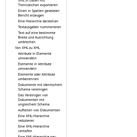
XML in Daten mit
Trennzeichen exportieren
Einen in Spalten gesetzten
Bericht erzeugen
Eine Hierarchie darstellen
Textausgaben nummerieren
Text auf eine bestimmte
Breite und Ausrichtung
umbrechen
Von XML zu XML
Attribute in Elemente
umwandeln
Elemente in Attribute
umwandeln
Elemente oder Attribute
umbenennen
Dokumente mit identischem
Schema vereinigen
Das Vereinigen von
Dokumenten mit
ungleichem Schema
Aufteilen von Dokumenten
Eine XML-Hierarchie
reduzieren
Eine XML-Hierarchie
vertiefen
Eine XML-Hierarchie neu