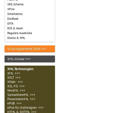
XML Schema
XProc
Schematron
DocBook
DITA
RSS & Atom
Reguläre Ausdrücke
Oracle & XML
Schulungstermine 2026 >>>
XML-Glossar >>>
XML-Technologien
:
XML >>>
XSLT >>>
XPath >>>
XSL-FO >>>
WordML >>>
SpreadsheetML >>>
PresentationML >>>
ePUB >>>
ePub für (In)Designer >>>
HTML & XHTML >>>