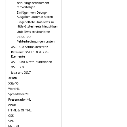
sein Eingabedokument
mitverfolgen
Einfügen von Debug-
Ausgaben automatisieren
Eingebettete Unit-Tests zu
Hilfs-Stylesheets hinzufügen
Unit-Tests strukturieren
Rand- und
Fehlerbedingungen testen
XSLT 1.0-Schnellreferenz
Referenz: XSLT 1.0 & 2.0-
Elemente
XSLT- und XPath-Funktionen
XSLT 3.0
Java und XSLT
XPath
XSL-FO
WordML
SpreadsheetML
PresentationML
ePUB
HTML & XHTML
CSS
SVG
MathML