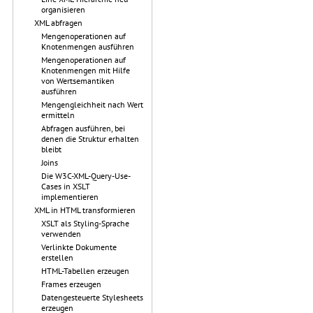
organisieren
XML abfragen
Mengenoperationen auf
Knotenmengen ausführen
Mengenoperationen auf
Knotenmengen mit Hilfe
von Wertsemantiken
ausführen
Mengengleichheit nach Wert
ermitteln
Abfragen ausführen, bei
denen die Struktur erhalten
bleibt
Joins
Die W3C-XML-Query-Use-
Cases in XSLT
implementieren
XML in HTML transformieren
XSLT als Styling-Sprache
verwenden
Verlinkte Dokumente
erstellen
HTML-Tabellen erzeugen
Frames erzeugen
Datengesteuerte Stylesheets
erzeugen