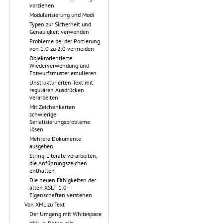
vorziehen
Modularisierung und Modi
Typen zur Sicherheit und
Genauigkeit verwenden
Probleme bei der Portierung
von 1.0 zu 2.0 vermeiden
Objektorientierte
Wiederverwendung und
Entwurfsmuster emulieren
Unstrukturierten Text mit
regulären Ausdrücken
verarbeiten
Mit Zeichenkarten
schwierige
Serialisierungsprobleme
lösen
Mehrere Dokumente
ausgeben
String-Literale verarbeiten,
die Anführungszeichen
enthalten
Die neuen Fähigkeiten der
alten XSLT 1.0-
Eigenschaften verstehen
Von XML zu Text
Der Umgang mit Whitespace