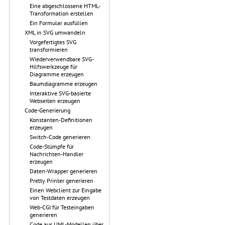
Eine abgeschlossene HTML-
Transformation erstellen
Ein Formular ausfüllen
XML in SVG umwandeln
Vorgefertigtes SVG
transformieren
Wiederverwendbare SVG-
Hilfswerkzeuge für
Diagramme erzeugen
Baumdiagramme erzeugen
Interaktive SVG-basierte
Webseiten erzeugen
Code-Generierung
Konstanten-Definitionen
erzeugen
Switch-Code generieren
Code-Stümpfe für
Nachrichten-Handler
erzeugen
Daten-Wrapper generieren
Pretty Printer generieren
Einen Webclient zur Eingabe
von Testdaten erzeugen
Web-CGI für Testeingaben
generieren
Code aus UML-Modellen über