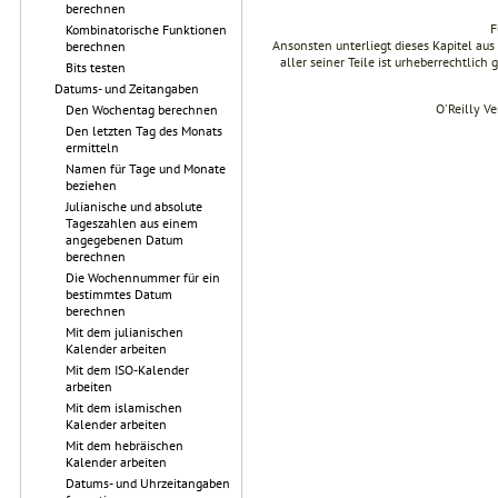
berechnen
F
Kombinatorische Funktionen
Ansonsten unterliegt dieses Kapitel a
berechnen
aller seiner Teile ist urheberrechtlich
Bits testen
Datums- und Zeitangaben
O'Reilly V
Den Wochentag berechnen
Den letzten Tag des Monats
ermitteln
Namen für Tage und Monate
beziehen
Julianische und absolute
Tageszahlen aus einem
angegebenen Datum
berechnen
Die Wochennummer für ein
bestimmtes Datum
berechnen
Mit dem julianischen
Kalender arbeiten
Mit dem ISO-Kalender
arbeiten
Mit dem islamischen
Kalender arbeiten
Mit dem hebräischen
Kalender arbeiten
Datums- und Uhrzeitangaben