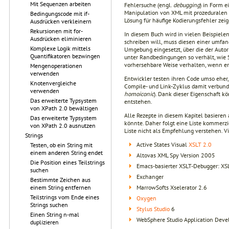
Mit Sequenzen arbeiten
Fehlersuche (engl.
debugging
) in Form e
Manipulation von XML mit prozeduralen S
Bedingungscode mit if-
Lösung für häufige Kodierungsfehler zei
Ausdrücken verkleinern
Rekursionen mit for-
In diesem Buch wird in vielen Beispiele
Ausdrücken eliminieren
schreiben will, muss diesen einer umfan
Komplexe Logik mittels
Umgebung eingesetzt, über die der Autor
Quantifikatoren bezwingen
unter Randbedingungen so verhält, wie 
vorhersehbare Weise verhalten, wenn er 
Mengenoperationen
verwenden
Entwickler testen ihren Code umso eher, 
Knotenvergleiche
Compile- und Link-Zyklus damit verbunden
verwenden
homoiconic
). Dank dieser Eigenschaft k
Das erweiterte Typsystem
entstehen.
von XPath 2.0 bewältigen
Alle Rezepte in diesem Kapitel basieren
Das erweiterte Typsystem
könnte. Daher folgt eine Liste kommerziel
von XPath 2.0 ausnutzen
Liste nicht als Empfehlung verstehen. 
Strings
Active States Visual
XSLT 2.0
Testen, ob ein String mit
einem anderen String endet
Altovas XML Spy Version 2005
Die Position eines Teilstrings
Emacs-basierter XSLT-Debugger: XS
suchen
Exchanger
Bestimmte Zeichen aus
MarrowSofts Xselerator 2.6
einem String entfernen
Teilstrings vom Ende eines
Oxygen
Strings suchen
Stylus Studio
6
Einen String n-mal
WebSphere Studio Application Deve
duplizieren