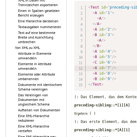
XML in Daten mit
Trennzeichen exportieren
<
Test
id
=
"
preceding-si
Einen in Spalten gesetzten
<
A
id
=
"
1
"
>
Bericht erzeugen
<
A
/>
Eine Hierarchie darstellen
</
A
>
Textausgaben nummerieren
<
A
id
=
"
2
"
/>
Text auf eine bestimmte
<
B
id
=
"
3
"
>
Breite und Ausrichtung
<
A
/>
umbrechen
</
B
>
Von XML zu XML
<
A
id
=
"
4
"
/>
Attribute in Elemente
<
B
id
=
"
5
"
/>
umwandeln
<
C
id
=
"
6
"
/>
Elemente in Attribute
<
A
id
=
"
7
"
/>
umwandeln
<
A
id
=
"
8
"
/>
Elemente oder Attribute
umbenennen
<
B
id
=
"
9
"
/>
Dokumente mit identischem
</
Test
>
Schema vereinigen
Das Vereinigen von
(: Das Element, das dem Konte
Dokumenten mit
ungleichem Schema
preceding-sibling::*[1][A]
Aufteilen von Dokumenten
Ergebnis:
( )
Eine XML-Hierarchie
reduzieren
(: Das erste Element, das dem
Eine XML-Hierarchie
preceding-sibling::*[A][1]
vertiefen
Eine XML-Hierarchie neu