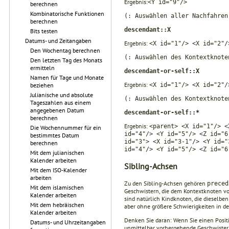
Ergebnis:
<Y id="9"/>
berechnen
Kombinatorische Funktionen
(: Auswählen aller Nachfahren
berechnen
descendant::X
Bits testen
Datums- und Zeitangaben
Ergebnis:
<X id="1"/> <X id="2"/
Den Wochentag berechnen
(: Auswählen des Kontextknote
Den letzten Tag des Monats
ermitteln
descendant-or-self::X
Namen für Tage und Monate
Ergebnis:
beziehen
<X id="1"/> <X id="2"/
Julianische und absolute
(: Auswählen des Kontextknote
Tageszahlen aus einem
angegebenen Datum
descendant-or-self::*
berechnen
Ergebnis:
<parent> <X id="1"/> <
Die Wochennummer für ein
id="4"/> <Y id="5"/> <Z id="6
bestimmtes Datum
id="3"> <X id="3-1"/> <Y id="
berechnen
id="4"/> <Y id="5"/> <Z id="6
Mit dem julianischen
Kalender arbeiten
Sibling-Achsen
Mit dem ISO-Kalender
arbeiten
Zu den Sibling-Achsen gehören
preced
Mit dem islamischen
Geschwistern, die dem Kontextknoten vo
Kalender arbeiten
sind natürlich Kindknoten, die dieselbe
Mit dem hebräischen
aber ohne größere Schwierigkeiten in der
Kalender arbeiten
Denken Sie daran: Wenn Sie einen Posi
Datums- und Uhrzeitangaben
unmittelbar vorhergehende Geschwister 