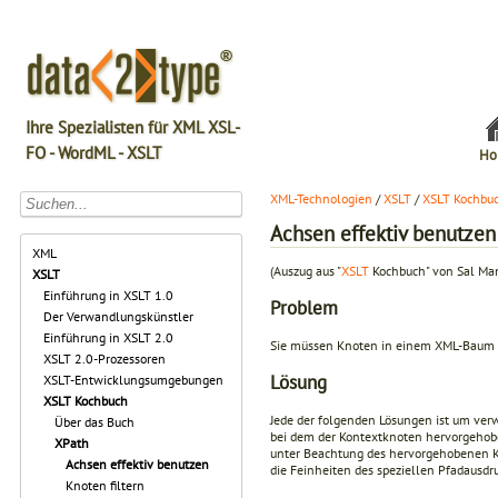
Ihre Spezialisten für XML XSL-
FO - WordML - XSLT
Ho
XML-Technologien
/
XSLT
/
XSLT Kochbu
Achsen effektiv benutzen
XML
(Auszug aus "
XSLT
Kochbuch" von Sal Ma
XSLT
Einführung in XSLT 1.0
Problem
Der Verwandlungskünstler
Einführung in XSLT 2.0
Sie müssen Knoten in einem XML-Baum s
XSLT 2.0-Prozessoren
Lösung
XSLT-Entwicklungsumgebungen
XSLT Kochbuch
Jede der folgenden Lösungen ist um ver
Über das Buch
bei dem der Kontextknoten hervorgehobe
XPath
unter Beachtung des hervorgehobenen Ko
Achsen effektiv benutzen
die Feinheiten des speziellen Pfadausdr
Knoten filtern