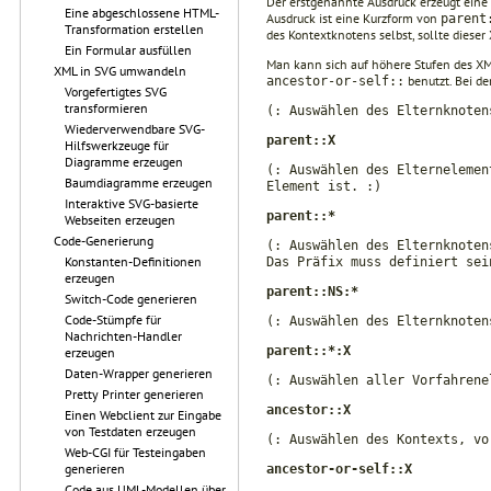
Der erstgenannte Ausdruck erzeugt eine 
Eine abgeschlossene HTML-
Ausdruck ist eine Kurzform von
parent
Transformation erstellen
des Kontextknotens selbst, sollte dieser 
Ein Formular ausfüllen
Man kann sich auf höhere Stufen des XM
XML in SVG umwandeln
benutzt. Bei de
ancestor-or-self::
Vorgefertigtes SVG
transformieren
(: Auswählen des Elternknoten
Wiederverwendbare SVG-
parent::X
Hilfswerkzeuge für
Diagramme erzeugen
(: Auswählen des Elternelemen
Baumdiagramme erzeugen
Element ist. :)
Interaktive SVG-basierte
parent::*
Webseiten erzeugen
Code-Generierung
(: Auswählen des Elternknoten
Konstanten-Definitionen
Das Präfix muss definiert sei
erzeugen
parent::NS:*
Switch-Code generieren
Code-Stümpfe für
(: Auswählen des Elternknoten
Nachrichten-Handler
parent::*:X
erzeugen
Daten-Wrapper generieren
(: Auswählen aller Vorfahrene
Pretty Printer generieren
ancestor::X
Einen Webclient zur Eingabe
von Testdaten erzeugen
(: Auswählen des Kontexts, vo
Web-CGI für Testeingaben
generieren
ancestor-or-self::X
Code aus UML-Modellen über