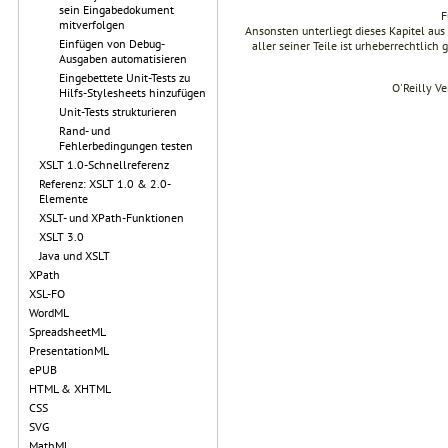
sein Eingabedokument
F
mitverfolgen
Ansonsten unterliegt dieses Kapitel a
Einfügen von Debug-
aller seiner Teile ist urheberrechtlich
Ausgaben automatisieren
Eingebettete Unit-Tests zu
O'Reilly V
Hilfs-Stylesheets hinzufügen
Unit-Tests strukturieren
Rand- und
Fehlerbedingungen testen
XSLT 1.0-Schnellreferenz
Referenz: XSLT 1.0 & 2.0-
Elemente
XSLT- und XPath-Funktionen
XSLT 3.0
Java und XSLT
XPath
XSL-FO
WordML
SpreadsheetML
PresentationML
ePUB
HTML & XHTML
CSS
SVG
MathML