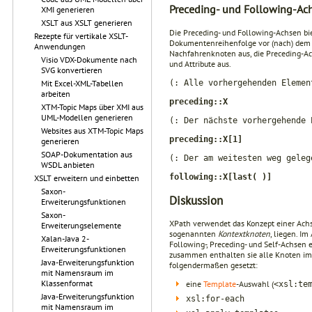
Preceding- und Following-Ac
XMI generieren
XSLT aus XSLT generieren
Die Preceding- und Following-Achsen bie
Rezepte für vertikale XSLT-
Dokumentenreihenfolge vor (nach) dem 
Anwendungen
Nachfahrenknoten aus, die Preceding-A
Visio VDX-Dokumente nach
und Attribute aus.
SVG konvertieren
Mit Excel-XML-Tabellen
(: Alle vorhergehenden Elemen
arbeiten
preceding::X
XTM-Topic Maps über XMI aus
UML-Modellen generieren
(: Der nächste vorhergehende 
Websites aus XTM-Topic Maps
preceding::X[1]
generieren
SOAP-Dokumentation aus
(: Der am weitesten weg geleg
WSDL anbieten
following::X[last( )]
XSLT erweitern und einbetten
Saxon-
Diskussion
Erweiterungsfunktionen
Saxon-
XPath verwendet das Konzept einer Ach
Erweiterungselemente
sogenannten
Kontextknoten
, liegen. I
Xalan-Java 2-
Following-, Preceding- und Self-Achsen 
Erweiterungsfunktionen
zusammen enthalten sie alle Knoten im 
Java-Erweiterungsfunktion
folgendermaßen gesetzt:
mit Namensraum im
Klassenformat
eine
Template
-Auswahl (
<xsl:te
Java-Erweiterungsfunktion
xsl:for-each
mit Namensraum im