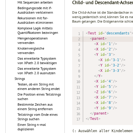
Child- und Descendant-Achse
Mit Sequenzen arbeiten
Bedingungscode mit if-
Ausdrücken verkleinern
Die Child-Achse ist die Standardachse i
wenig pedantisch sind, können Sie es na
Rekursionen mit for-
Baum gelangen. Die Erstgenannte schließ
Ausdrücken eliminieren
Komplexe Logik mittels
Quantifikatoren bezwingen
<
Test
id
=
"
descendants
"
Mengenoperationen
<
parent
>
verwenden
<
X
id
=
"
1
"
/>
Knotenvergleiche
<
X
id
=
"
2
"
/>
verwenden
<
Y
id
=
"
3
"
>
Das erweiterte Typsystem
<
X
id
=
"
3-1
"
/>
von XPath 2.0 bewältigen
<
Y
id
=
"
3-2
"
/>
Das erweiterte Typsystem
<
X
id
=
"
3-3
"
/>
von XPath 2.0 ausnutzen
</
Y
>
Strings
<
X
id
=
"
4
"
/>
Testen, ob ein String mit
<
Y
id
=
"
5
"
/>
einem anderen String endet
<
Z
id
=
"
6
"
/>
Die Position eines Teilstrings
<
X
id
=
"
7
"
/>
suchen
<
X
id
=
"
8
"
/>
Bestimmte Zeichen aus
<
Y
id
=
"
9
"
/>
einem String entfernen
</
parent
>
Teilstrings vom Ende eines
Strings suchen
</
Test
>
Einen String n-mal
duplizieren
(: Auswählen aller Kindelemen