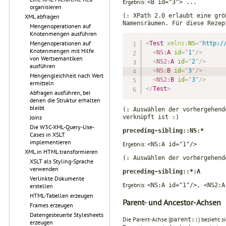
Ergebnis:
<B id="3"> ...
organisieren
(: XPath 2.0 erlaubt eine grö
XML abfragen
Namensräumen. Für diese Rezep
Mengenoperationen auf
Knotenmengen ausführen
Mengenoperationen auf
<
Test
xmlns:
NS
=
"
http:/
Knotenmengen mit Hilfe
<
NS:
A
id
=
"
1
"
/>
von Wertsemantiken
<
NS2:
A
id
=
"
2
"
/>
ausführen
<
NS:
B
id
=
"
3
"
/>
Mengengleichheit nach Wert
<
NS2:
B
id
=
"
3
"
/>
ermitteln
</
Test
>
Abfragen ausführen, bei
denen die Struktur erhalten
bleibt
(: Auswählen der vorhergehend
Joins
verknüpft ist :)
Die W3C-XML-Query-Use-
preceding-sibling::NS:*
Cases in XSLT
implementieren
Ergebnis:
<NS:A id="1"/>
XML in HTML transformieren
(: Auswählen der vorhergehend
XSLT als Styling-Sprache
verwenden
preceding-sibling::*:A
Verlinkte Dokumente
Ergebnis:
<NS:A id="1"/>, <NS2:A
erstellen
HTML-Tabellen erzeugen
Parent- und Ancestor-Achsen
Frames erzeugen
Datengesteuerte Stylesheets
Die Parent-Achse (
) bezieht 
parent::
erzeugen