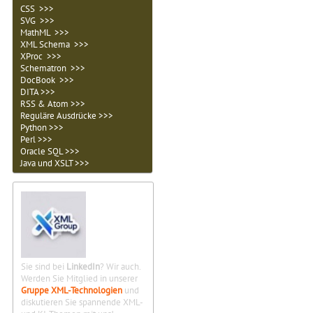
CSS >>>
SVG >>>
MathML >>>
XML Schema >>>
XProc >>>
Schematron >>>
DocBook >>>
DITA >>>
RSS & Atom >>>
Reguläre Ausdrücke >>>
Python >>>
Perl >>>
Oracle SQL >>>
Java und XSLT >>>
Sie sind bei
LinkedIn
? Wir auch.
Werden Sie Mitglied in unserer
Gruppe XML-Technologien
und
diskutieren Sie spannende XML-