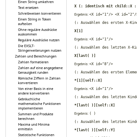
Einen String umkehren
X (: identisch mit child::X :
Text ersetzen
Schreibweisen konvertieren
Ergebnis:
<X id="1"/> <X id="2"/
Einen String in Token
(: Auswählen des ersten X-Kin
aufteilen
Ohne reguläre Ausdrücke
X[1]
auskommen
Ergebnis:
<X id="1"/>
Reguläre Ausdrücke nutzen
Die EXSLT-
(: Auswählen des letzten X-Ki
Stringerweiterungen nutzen
X[last( )]
Zahlen und Berechnungen
Zahlen formatieren
Ergebnis:
<X id="8"/>
Zahlen auf eine angegebene
Genauigkeit runden
(: Auswählen des ersten Eleme
Römische Ziffern in Zahlen
*[1][self::X]
konvertieren
Von einer Basis in eine
Ergebnis:
<X id="1"/>
andere konvertieren
(: Auswählen des letzten Kind
Gebräuchliche
mathematische Funktionen
*[last( )][self::X]
implementieren
Ergebnis:
( )
Summen und Produkte
berechnen
(: Auswählen des letzten Kind
Maxima und Minima
ermitteln
*[last( )][self::Y]
Statistische Funktionen