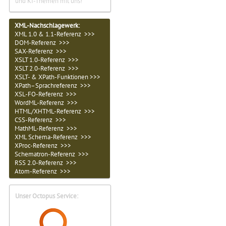
und KI-Themen mit uns!
XML-Nachschlagewerk:
XML 1.0 & 1.1-Referenz >>>
DOM-Referenz >>>
SAX-Referenz >>>
XSLT 1.0-Referenz >>>
XSLT 2.0-Referenz >>>
XSLT- & XPath-Funktionen >>>
XPath–Sprachreferenz >>>
XSL-FO-Referenz >>>
WordML-Referenz >>>
HTML/XHTML-Referenz >>>
CSS-Referenz >>>
MathML-Referenz >>>
XML Schema-Referenz >>>
XProc-Referenz >>>
Schematron-Referenz >>>
RSS 2.0-Referenz >>>
Atom-Referenz >>>
Unser Octopus Service: