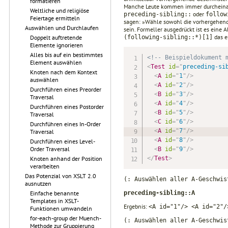
formatieren
Manche Leute kommen immer durcheinande
Weltliche und religiöse
oder
preceding-sibling::
follow
Feiertage ermitteln
sagen: »Wähle sowohl die vorhergehende
Auswählen und Durchlaufen
sein. Formeller ausgedrückt ist es eine 
das e
Doppelt auftretende
(following-sibling::*)[1]
Elemente ignorieren
Alles bis auf ein bestimmtes
<!-- Beispieldokument 
Element auswählen
<
Test
id
=
"
preceding-si
Knoten nach dem Kontext
<
A
id
=
"
1
"
/>
auswählen
<
A
id
=
"
2
"
/>
Durchführen eines Preorder
<
B
id
=
"
3
"
/>
Traversal
<
A
id
=
"
4
"
/>
Durchführen eines Postorder
<
B
id
=
"
5
"
/>
Traversal
<
C
id
=
"
6
"
/>
Durchführen eines In-Order
<
A
id
=
"
7
"
/>
Traversal
<
A
id
=
"
8
"
/>
Durchführen eines Level-
Order Traversal
<
B
id
=
"
9
"
/>
Knoten anhand der Position
</
Test
>
verarbeiten
Das Potenzial von XSLT 2.0
(: Auswählen aller A-Geschwis
ausnutzen
Einfache benannte
preceding-sibling::A
Templates in XSLT-
Ergebnis:
<A id="1"/> <A id="2"/
Funktionen umwandeln
for-each-group der Muench-
(: Auswählen aller A-Geschwis
Methode zur Gruppierung