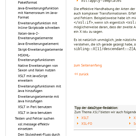
xsl:apply-templates
Paketformat
Java-Erweiterungsfunktion
Die effektive Handhabung der Arten der 
mit Namensraum im Java-
auch komplexer Transformationen. Erfa
Format
und Fehlern. Beispielsweise habe ich mi
, wenn ich eigentlich
</xsl:if>
<xsl
Erweiterungsfunktion mit
möglicherweise daran, dass der zweite A
Inline-Skriptcode schreiben
ein X ist« zu sagen.
Xalan-Java-2-
Erweiterungselemente
Es ist natürlich unmöglich, jede nützli
Java-Erweiterungselement
verstehen, die ich gerade gezeigt habe,
sibling::X[1]/descendant::Z[A
Skript-Erweiterungselemente
MSXML-
Erweiterungsfunktionen
zum Seitenanfang
Native Erweiterungen von
Saxon und Xalan nutzen
<< zurück
XSLT mit JavaScript
erweitern
Erweiterungsfunktionen mit
Java hinzufügen
Erweiterungselemente mit
Java hinzufügen
XSLT in Perl benutzen
Tipp der data2type-Redaktion:
Zum Thema
XSLT
bieten wir auch folgende
XSLT in Java benutzen
XSLT
X
Testen und Fehler suchen
XSL-FO
S
xsl:message effektiv
einsetzen
Den Stylesheet-Fluss durch