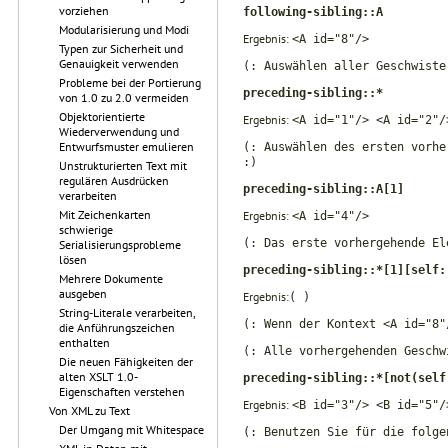
vorziehen
following-sibling::A
Modularisierung und Modi
Ergebnis:
<A id="8"/>
Typen zur Sicherheit und
Genauigkeit verwenden
(: Auswählen aller Geschwiste
Probleme bei der Portierung
preceding-sibling::*
von 1.0 zu 2.0 vermeiden
Objektorientierte
Ergebnis:
<A id="1"/> <A id="2"/
Wiederverwendung und
Entwurfsmuster emulieren
(: Auswählen des ersten vorhe
:)
Unstrukturierten Text mit
regulären Ausdrücken
preceding-sibling::A[1]
verarbeiten
Mit Zeichenkarten
Ergebnis:
<A id="4"/>
schwierige
(: Das erste vorhergehende El
Serialisierungsprobleme
lösen
preceding-sibling::*[1][self:
Mehrere Dokumente
ausgeben
Ergebnis:
( )
String-Literale verarbeiten,
(: Wenn der Kontext <A id="8"
die Anführungszeichen
enthalten
(: Alle vorhergehenden Geschw
Die neuen Fähigkeiten der
alten XSLT 1.0-
preceding-sibling::*[not(self
Eigenschaften verstehen
Ergebnis:
<B id="3"/> <B id="5"/
Von XML zu Text
Der Umgang mit Whitespace
(: Benutzen Sie für die folge