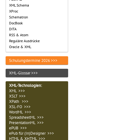
XML Schema
XProc
Schematron
DocBook
DITA
RSS & Atom
Reguläre Ausdrücke
Oracle & XML
Schulungstermine 2026 >>>
XML-Glossar >>>
XML-Technologien
:
XML >>>
XSLT >>>
XPath >>>
XSL-FO >>>
WordML >>>
SpreadsheetML >>>
PresentationML >>>
ePUB >>>
ePub für (In)Designer >>>
HTML & XHTML >>>